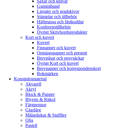
Saxar och knivar
Gummiband
Linjaler och gradskivor
Stämplar och tillbehör
Häftmassa och fästkuddar
Konferenstillbehör
Övrigt Skrivbordsprodukter
Kort och kuvert
Kuvert
Finpapper och kuvert
Omslagspapper och present
Brevpåsar och provsäckar
Övrigt Kort och kuvert
Brevpapper och korrespondenskort
Bokmärken
Konstnärsmaterial
Akvarell
Akryl
Block & Papper
Blyerts & Ritkol
Färgpennor
Glasfärg
Målardukar & Stafflier
Olja
Pastell