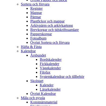
Sortera och förvara
Register
Mappar
Pärmar
Plastfickor och mappar
Arkivpärm och arkivkartong
Brevkorgar och tidskriftssamlare
Papperskorgar
Fotoalbum
Övrigt Sortera och förvara
Häfta & Fästa
Kalendrar
Årsbundet
Bordskalender
Fickkalender
Väggkalender
Filofax
Systemkalendrar och tillbehör
Skolstart
Kalender
Lärarkalender
Övrigt Kalendrar
Måla och pyssla
Konstnärsmaterial