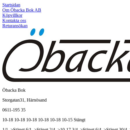
Startsidan
Om Öbacka Bok AB
Köpvillkor
Kontakta oss
Returansökan
Öbacka Bok
Storgatan31, Härnösand
0611-195 35
10-18
10-18
10-18
10-18
10-18
10-15
Stängt
1/1, >Stängt
6/1, >Stängt
2/4, >10-17
3/4, >Stängt
6/4, >Stängt
30/4,