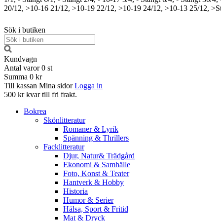
20/12, >10-16
21/12, >10-19
22/12, >10-19
24/12, >10-13
25/12, >S
Sök i butiken
Kundvagn
Antal varor
0
st
Summa
0 kr
Till kassan
Mina sidor
Logga in
500 kr kvar till fri frakt.
Bokrea
Skönlitteratur
Romaner & Lyrik
Spänning & Thrillers
Facklitteratur
Djur, Natur& Trädgård
Ekonomi & Samhälle
Foto, Konst & Teater
Hantverk & Hobby
Historia
Humor & Serier
Hälsa, Sport & Fritid
Mat & Dryck