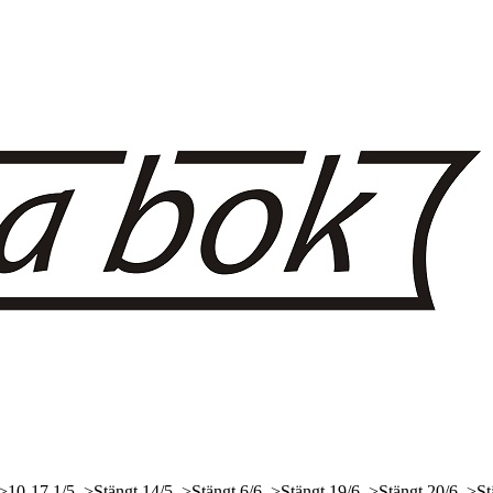
 >10-17
1/5, >Stängt
14/5, >Stängt
6/6, >Stängt
19/6, >Stängt
20/6, >St