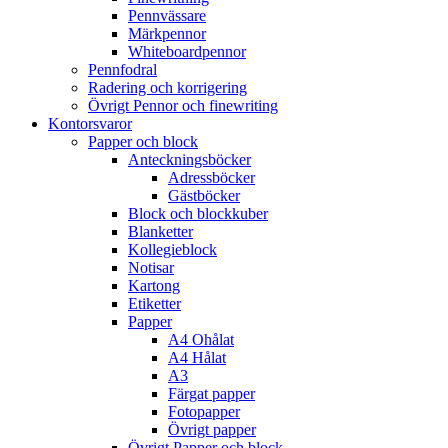
Pennvässare
Märkpennor
Whiteboardpennor
Pennfodral
Radering och korrigering
Övrigt Pennor och finewriting
Kontorsvaror
Papper och block
Anteckningsböcker
Adressböcker
Gästböcker
Block och blockkuber
Blanketter
Kollegieblock
Notisar
Kartong
Etiketter
Papper
A4 Ohålat
A4 Hålat
A3
Färgat papper
Fotopapper
Övrigt papper
Övrigt Papper och block