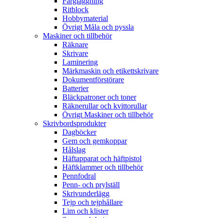
Färgläggning
Ritblock
Hobbymaterial
Övrigt Måla och pyssla
Maskiner och tillbehör
Räknare
Skrivare
Laminering
Märkmaskin och etikettskrivare
Dokumentförstörare
Batterier
Bläckpatroner och toner
Räknerullar och kvittorullar
Övrigt Maskiner och tillbehör
Skrivbordsprodukter
Dagböcker
Gem och gemkoppar
Hålslag
Häftapparat och häftpistol
Häftklammer och tillbehör
Pennfodral
Penn- och prylställ
Skrivunderlägg
Tejp och tejphållare
Lim och klister