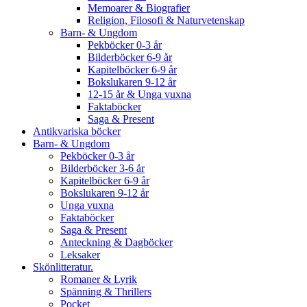
Memoarer & Biografier
Religion, Filosofi & Naturvetenskap
Barn- & Ungdom
Pekböcker 0-3 år
Bilderböcker 6-9 år
Kapitelböcker 6-9 år
Bokslukaren 9-12 år
12-15 år & Unga vuxna
Faktaböcker
Saga & Present
Antikvariska böcker
Barn- & Ungdom
Pekböcker 0-3 år
Bilderböcker 3-6 år
Kapitelböcker 6-9 år
Bokslukaren 9-12 år
Unga vuxna
Faktaböcker
Saga & Present
Anteckning & Dagböcker
Leksaker
Skönlitteratur.
Romaner & Lyrik
Spänning & Thrillers
Pocket