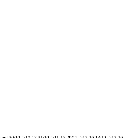
ängt
30/10, >10-17
31/10, >11-15
29/11, >12-16
13/12, >12-16