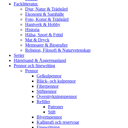
Facklitteratur.
Djur, Natur & Trädgård
Ekonomi & Samhälle
Foto, Konst & Trädgård
Hantverk & Hobby
Historia
Hälsa, Sport & Fritid
Mat & Dryck
Memoarer & Biografier
Religion, Filosofi & Naturvetenskap
Serier
Härnösand & Ångermanland
Pennor och finewriting
Pennor
Gelkulpennor
Bläck- och kulpennor
Fiberpennor
Stiftpennor
Överstrykningspennor
Refiller
Patroner
Stift
Blyertspennor
Kalligrafi och reservoar
Finewritning