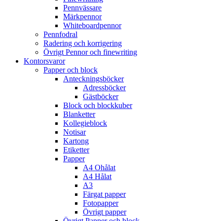
Pennvässare
Märkpennor
Whiteboardpennor
Pennfodral
Radering och korrigering
Övrigt Pennor och finewriting
Kontorsvaror
Papper och block
Anteckningsböcker
Adressböcker
Gästböcker
Block och blockkuber
Blanketter
Kollegieblock
Notisar
Kartong
Etiketter
Papper
A4 Ohålat
A4 Hålat
A3
Färgat papper
Fotopapper
Övrigt papper
Övrigt Papper och block