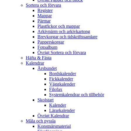
Sortera och förvara
Register
Mappar
Pärmar
Plastfickor och mappar
Arkivpärm och arkivkartong
Brevkorgar och tidskriftssamlare
Papperskorgar
Fotoalbum
Övrigt Sortera och förvara
Häfta & Fästa
Kalendrar
Årsbundet
Bordskalender
Fickkalender
Väggkalender
Filofax
Systemkalendrar och tillbehör
Skolstart
Kalender
Lärarkalender
Övrigt Kalendrar
Måla och pyssla
Konstnärsmaterial