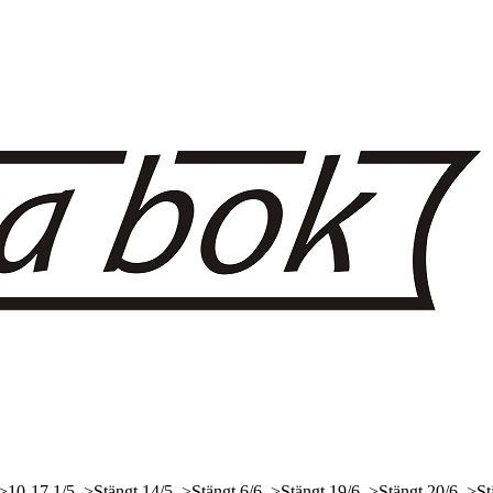
 >10-17
1/5, >Stängt
14/5, >Stängt
6/6, >Stängt
19/6, >Stängt
20/6, >St