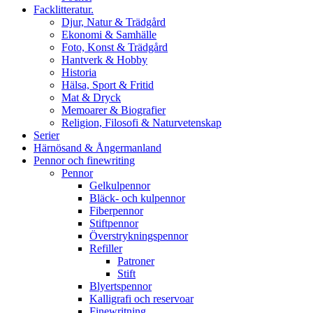
Facklitteratur.
Djur, Natur & Trädgård
Ekonomi & Samhälle
Foto, Konst & Trädgård
Hantverk & Hobby
Historia
Hälsa, Sport & Fritid
Mat & Dryck
Memoarer & Biografier
Religion, Filosofi & Naturvetenskap
Serier
Härnösand & Ångermanland
Pennor och finewriting
Pennor
Gelkulpennor
Bläck- och kulpennor
Fiberpennor
Stiftpennor
Överstrykningspennor
Refiller
Patroner
Stift
Blyertspennor
Kalligrafi och reservoar
Finewritning