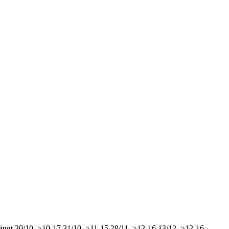
ängt
30/10, >10-17
31/10, >11-15
29/11, >12-16
13/12, >12-16