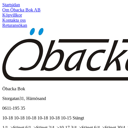
Startsidan
Om Öbacka Bok AB
Köpvillkor
Kontakta oss
Returansökan
Öbacka Bok
Storgatan31, Härnösand
0611-195 35
10-18
10-18
10-18
10-18
10-18
10-15
Stängt
1/1, >Stängt
6/1, >Stängt
2/4, >10-17
3/4, >Stängt
6/4, >Stängt
30/4,