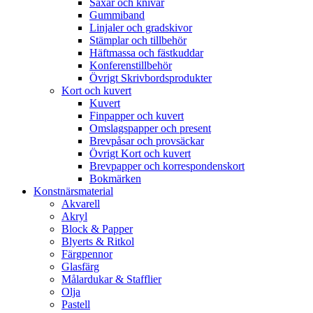
Saxar och knivar
Gummiband
Linjaler och gradskivor
Stämplar och tillbehör
Häftmassa och fästkuddar
Konferenstillbehör
Övrigt Skrivbordsprodukter
Kort och kuvert
Kuvert
Finpapper och kuvert
Omslagspapper och present
Brevpåsar och provsäckar
Övrigt Kort och kuvert
Brevpapper och korrespondenskort
Bokmärken
Konstnärsmaterial
Akvarell
Akryl
Block & Papper
Blyerts & Ritkol
Färgpennor
Glasfärg
Målardukar & Stafflier
Olja
Pastell