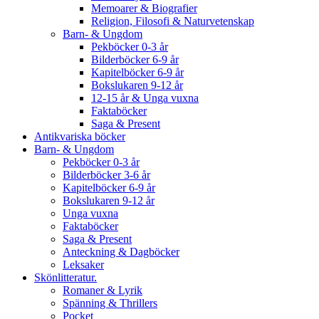
Memoarer & Biografier
Religion, Filosofi & Naturvetenskap
Barn- & Ungdom
Pekböcker 0-3 år
Bilderböcker 6-9 år
Kapitelböcker 6-9 år
Bokslukaren 9-12 år
12-15 år & Unga vuxna
Faktaböcker
Saga & Present
Antikvariska böcker
Barn- & Ungdom
Pekböcker 0-3 år
Bilderböcker 3-6 år
Kapitelböcker 6-9 år
Bokslukaren 9-12 år
Unga vuxna
Faktaböcker
Saga & Present
Anteckning & Dagböcker
Leksaker
Skönlitteratur.
Romaner & Lyrik
Spänning & Thrillers
Pocket