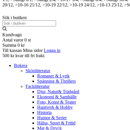
20/12, >10-16
21/12, >10-19
22/12, >10-19
24/12, >10-13
25/12, >S
Sök i butiken
Kundvagn
Antal varor
0
st
Summa
0 kr
Till kassan
Mina sidor
Logga in
500 kr kvar till fri frakt.
Bokrea
Skönlitteratur
Romaner & Lyrik
Spänning & Thrillers
Facklitteratur
Djur, Natur& Trädgård
Ekonomi & Samhälle
Foto, Konst & Teater
Hantverk & Hobby
Historia
Humor & Serier
Hälsa, Sport & Fritid
Mat & Dryck