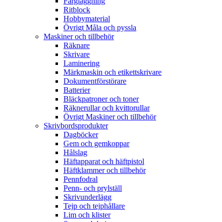
Färgläggning
Ritblock
Hobbymaterial
Övrigt Måla och pyssla
Maskiner och tillbehör
Räknare
Skrivare
Laminering
Märkmaskin och etikettskrivare
Dokumentförstörare
Batterier
Bläckpatroner och toner
Räknerullar och kvittorullar
Övrigt Maskiner och tillbehör
Skrivbordsprodukter
Dagböcker
Gem och gemkoppar
Hålslag
Häftapparat och häftpistol
Häftklammer och tillbehör
Pennfodral
Penn- och prylställ
Skrivunderlägg
Tejp och tejphållare
Lim och klister