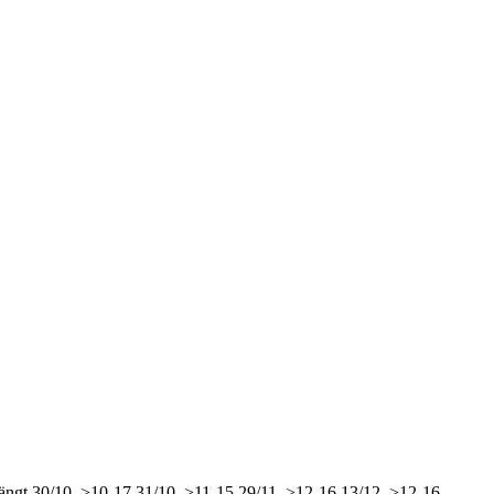
ängt
30/10, >10-17
31/10, >11-15
29/11, >12-16
13/12, >12-16