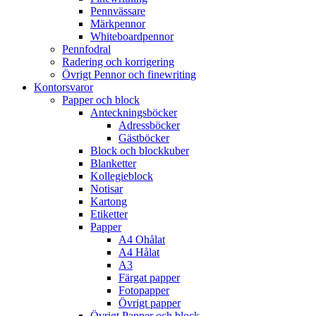
Pennvässare
Märkpennor
Whiteboardpennor
Pennfodral
Radering och korrigering
Övrigt Pennor och finewriting
Kontorsvaror
Papper och block
Anteckningsböcker
Adressböcker
Gästböcker
Block och blockkuber
Blanketter
Kollegieblock
Notisar
Kartong
Etiketter
Papper
A4 Ohålat
A4 Hålat
A3
Färgat papper
Fotopapper
Övrigt papper
Övrigt Papper och block