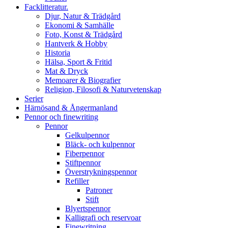
Facklitteratur.
Djur, Natur & Trädgård
Ekonomi & Samhälle
Foto, Konst & Trädgård
Hantverk & Hobby
Historia
Hälsa, Sport & Fritid
Mat & Dryck
Memoarer & Biografier
Religion, Filosofi & Naturvetenskap
Serier
Härnösand & Ångermanland
Pennor och finewriting
Pennor
Gelkulpennor
Bläck- och kulpennor
Fiberpennor
Stiftpennor
Överstrykningspennor
Refiller
Patroner
Stift
Blyertspennor
Kalligrafi och reservoar
Finewritning