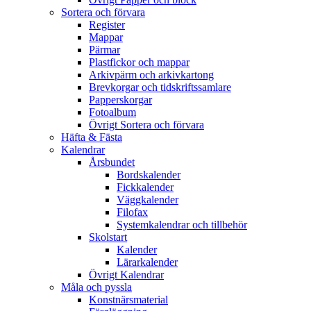
Sortera och förvara
Register
Mappar
Pärmar
Plastfickor och mappar
Arkivpärm och arkivkartong
Brevkorgar och tidskriftssamlare
Papperskorgar
Fotoalbum
Övrigt Sortera och förvara
Häfta & Fästa
Kalendrar
Årsbundet
Bordskalender
Fickkalender
Väggkalender
Filofax
Systemkalendrar och tillbehör
Skolstart
Kalender
Lärarkalender
Övrigt Kalendrar
Måla och pyssla
Konstnärsmaterial