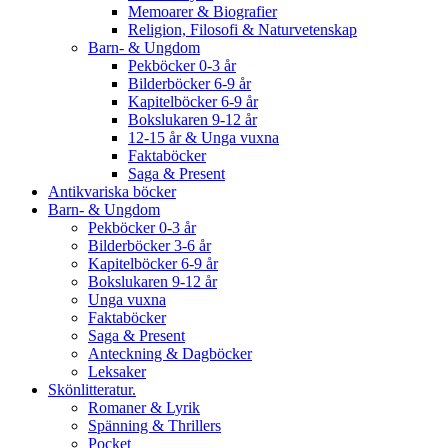
Memoarer & Biografier
Religion, Filosofi & Naturvetenskap
Barn- & Ungdom
Pekböcker 0-3 år
Bilderböcker 6-9 år
Kapitelböcker 6-9 år
Bokslukaren 9-12 år
12-15 år & Unga vuxna
Faktaböcker
Saga & Present
Antikvariska böcker
Barn- & Ungdom
Pekböcker 0-3 år
Bilderböcker 3-6 år
Kapitelböcker 6-9 år
Bokslukaren 9-12 år
Unga vuxna
Faktaböcker
Saga & Present
Anteckning & Dagböcker
Leksaker
Skönlitteratur.
Romaner & Lyrik
Spänning & Thrillers
Pocket