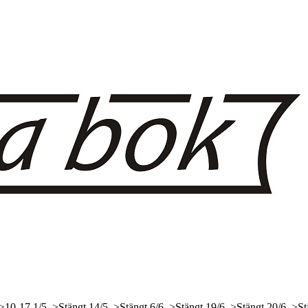
 >10-17
1/5, >Stängt
14/5, >Stängt
6/6, >Stängt
19/6, >Stängt
20/6, >St