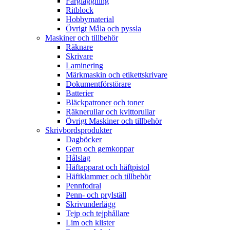
Färgläggning
Ritblock
Hobbymaterial
Övrigt Måla och pyssla
Maskiner och tillbehör
Räknare
Skrivare
Laminering
Märkmaskin och etikettskrivare
Dokumentförstörare
Batterier
Bläckpatroner och toner
Räknerullar och kvittorullar
Övrigt Maskiner och tillbehör
Skrivbordsprodukter
Dagböcker
Gem och gemkoppar
Hålslag
Häftapparat och häftpistol
Häftklammer och tillbehör
Pennfodral
Penn- och prylställ
Skrivunderlägg
Tejp och tejphållare
Lim och klister