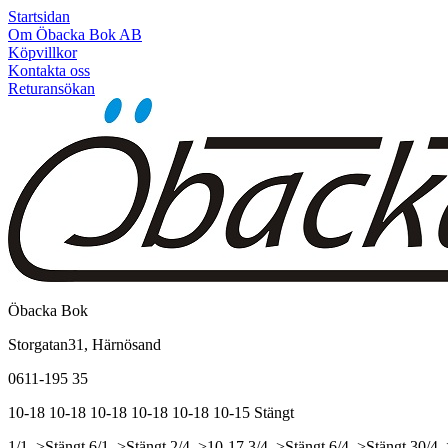
Startsidan
Om Öbacka Bok AB
Köpvillkor
Kontakta oss
Returansökan
Öbacka Bok
Storgatan31, Härnösand
0611-195 35
10-18
10-18
10-18
10-18
10-18
10-15
Stängt
1/1, >Stängt
6/1, >Stängt
2/4, >10-17
3/4, >Stängt
6/4, >Stängt
30/4,