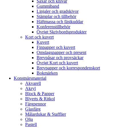
Saxar och knivar
Gummiband
Linjaler och gradskivor
Stämplar och tillbehör
Häftmassa och fästkuddar
Konferenstillbehör
Övrigt Skrivbordsprodukter
Kort och kuvert
Kuvert
Finpapper och kuvert
Omslagspapper och present
Brevpåsar och provsäckar
Övrigt Kort och kuvert
Brevpapper och korrespondenskort
Bokmärken
Konstnärsmaterial
Akvarell
Akryl
Block & Papper
Blyerts & Ritkol
Färgpennor
Glasfärg
Målardukar & Stafflier
Olja
Pastell