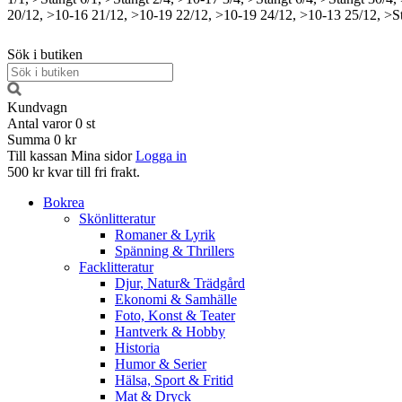
20/12, >10-16
21/12, >10-19
22/12, >10-19
24/12, >10-13
25/12, >S
Sök i butiken
Kundvagn
Antal varor
0
st
Summa
0 kr
Till kassan
Mina sidor
Logga in
500 kr kvar till fri frakt.
Bokrea
Skönlitteratur
Romaner & Lyrik
Spänning & Thrillers
Facklitteratur
Djur, Natur& Trädgård
Ekonomi & Samhälle
Foto, Konst & Teater
Hantverk & Hobby
Historia
Humor & Serier
Hälsa, Sport & Fritid
Mat & Dryck