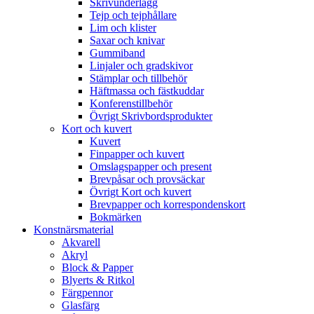
Skrivunderlägg
Tejp och tejphållare
Lim och klister
Saxar och knivar
Gummiband
Linjaler och gradskivor
Stämplar och tillbehör
Häftmassa och fästkuddar
Konferenstillbehör
Övrigt Skrivbordsprodukter
Kort och kuvert
Kuvert
Finpapper och kuvert
Omslagspapper och present
Brevpåsar och provsäckar
Övrigt Kort och kuvert
Brevpapper och korrespondenskort
Bokmärken
Konstnärsmaterial
Akvarell
Akryl
Block & Papper
Blyerts & Ritkol
Färgpennor
Glasfärg