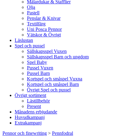
Målardukar & Stafflier
Olja
Pastell
Penslar & Knivar
Textilfärg
Uni Posca Pennor
Vätskor & Övrigt
Läslustan
Spel och pussel
Sällskapsspel Vuxen
Sällskapsspel Barn och ungdom
Spel Baby
Pussel Vuxen
Pussel Barn
Kortspel och småspel Vuxna
Kortspel och småspel Barn
Övrigt Spel och pussel
Övrigt sortiment
Lästillbehör
Present
Månadens erbjudande
Huvudkampanj
Extrakampanj
Pennor och finewriting
>
Pennfodral