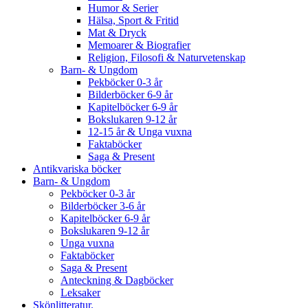
Humor & Serier
Hälsa, Sport & Fritid
Mat & Dryck
Memoarer & Biografier
Religion, Filosofi & Naturvetenskap
Barn- & Ungdom
Pekböcker 0-3 år
Bilderböcker 6-9 år
Kapitelböcker 6-9 år
Bokslukaren 9-12 år
12-15 år & Unga vuxna
Faktaböcker
Saga & Present
Antikvariska böcker
Barn- & Ungdom
Pekböcker 0-3 år
Bilderböcker 3-6 år
Kapitelböcker 6-9 år
Bokslukaren 9-12 år
Unga vuxna
Faktaböcker
Saga & Present
Anteckning & Dagböcker
Leksaker
Skönlitteratur.