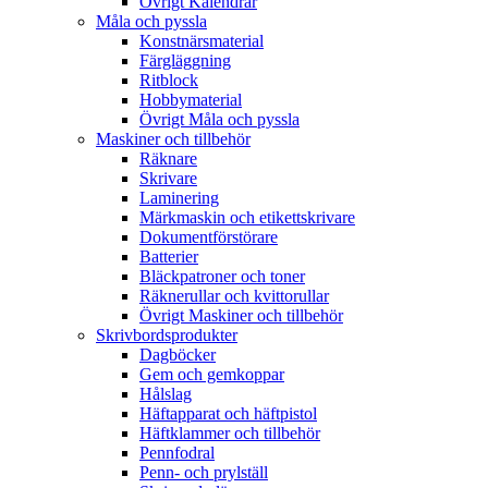
Övrigt Kalendrar
Måla och pyssla
Konstnärsmaterial
Färgläggning
Ritblock
Hobbymaterial
Övrigt Måla och pyssla
Maskiner och tillbehör
Räknare
Skrivare
Laminering
Märkmaskin och etikettskrivare
Dokumentförstörare
Batterier
Bläckpatroner och toner
Räknerullar och kvittorullar
Övrigt Maskiner och tillbehör
Skrivbordsprodukter
Dagböcker
Gem och gemkoppar
Hålslag
Häftapparat och häftpistol
Häftklammer och tillbehör
Pennfodral
Penn- och prylställ