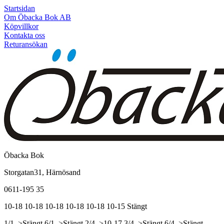
Startsidan
Om Öbacka Bok AB
Köpvillkor
Kontakta oss
Returansökan
Öbacka Bok
Storgatan31, Härnösand
0611-195 35
10-18
10-18
10-18
10-18
10-18
10-15
Stängt
1/1, >Stängt
6/1, >Stängt
2/4, >10-17
3/4, >Stängt
6/4, >Stängt