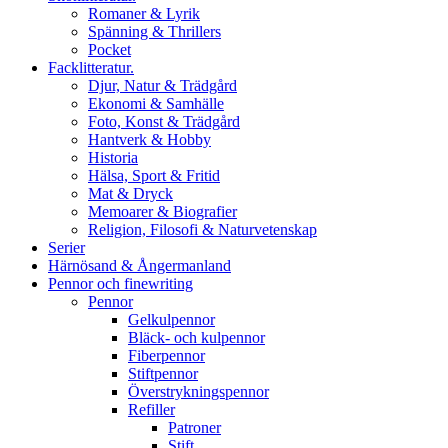
Romaner & Lyrik
Spänning & Thrillers
Pocket
Facklitteratur.
Djur, Natur & Trädgård
Ekonomi & Samhälle
Foto, Konst & Trädgård
Hantverk & Hobby
Historia
Hälsa, Sport & Fritid
Mat & Dryck
Memoarer & Biografier
Religion, Filosofi & Naturvetenskap
Serier
Härnösand & Ångermanland
Pennor och finewriting
Pennor
Gelkulpennor
Bläck- och kulpennor
Fiberpennor
Stiftpennor
Överstrykningspennor
Refiller
Patroner
Stift