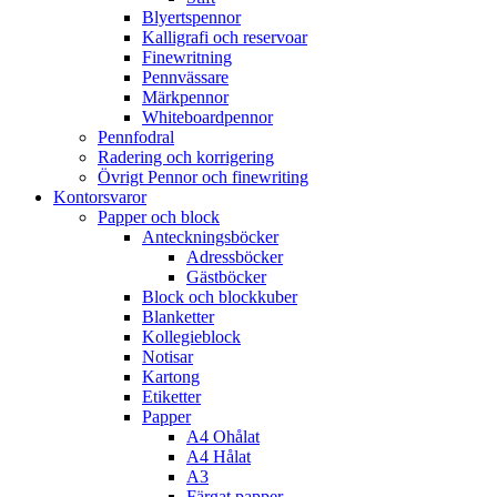
Blyertspennor
Kalligrafi och reservoar
Finewritning
Pennvässare
Märkpennor
Whiteboardpennor
Pennfodral
Radering och korrigering
Övrigt Pennor och finewriting
Kontorsvaror
Papper och block
Anteckningsböcker
Adressböcker
Gästböcker
Block och blockkuber
Blanketter
Kollegieblock
Notisar
Kartong
Etiketter
Papper
A4 Ohålat
A4 Hålat
A3
Färgat papper