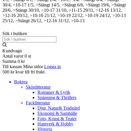
30/4, >10-17
1/5, >Stängt
14/5, >Stängt
6/6, >Stängt
19/6, >Stängt
20/6, >Stängt
30/10, >10-17
31/10, >11-15
29/11, >12-16
13/12,
>12-16
20/12, >10-16
21/12, >10-19
22/12, >10-19
24/12, >10-13
25/12, >Stängt
26/12, >12-16
31/12, >10-13
Sök i butiken
Kundvagn
Antal varor
0
st
Summa
0 kr
Till kassan
Mina sidor
Logga in
500 kr kvar till fri frakt.
Bokrea
Skönlitteratur
Romaner & Lyrik
Spänning & Thrillers
Facklitteratur
Djur, Natur& Trädgård
Ekonomi & Samhälle
Foto, Konst & Teater
Hantverk & Hobby
Historia