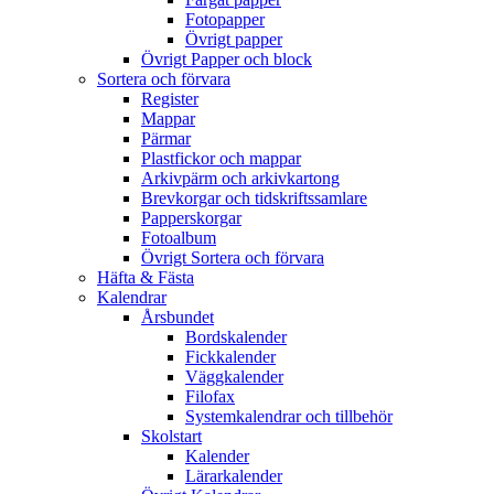
Fotopapper
Övrigt papper
Övrigt Papper och block
Sortera och förvara
Register
Mappar
Pärmar
Plastfickor och mappar
Arkivpärm och arkivkartong
Brevkorgar och tidskriftssamlare
Papperskorgar
Fotoalbum
Övrigt Sortera och förvara
Häfta & Fästa
Kalendrar
Årsbundet
Bordskalender
Fickkalender
Väggkalender
Filofax
Systemkalendrar och tillbehör
Skolstart
Kalender
Lärarkalender