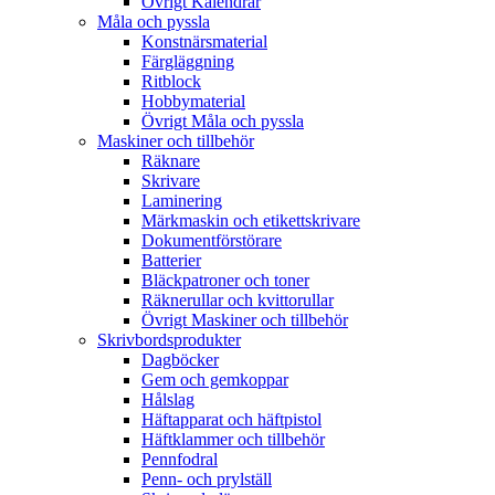
Övrigt Kalendrar
Måla och pyssla
Konstnärsmaterial
Färgläggning
Ritblock
Hobbymaterial
Övrigt Måla och pyssla
Maskiner och tillbehör
Räknare
Skrivare
Laminering
Märkmaskin och etikettskrivare
Dokumentförstörare
Batterier
Bläckpatroner och toner
Räknerullar och kvittorullar
Övrigt Maskiner och tillbehör
Skrivbordsprodukter
Dagböcker
Gem och gemkoppar
Hålslag
Häftapparat och häftpistol
Häftklammer och tillbehör
Pennfodral
Penn- och prylställ