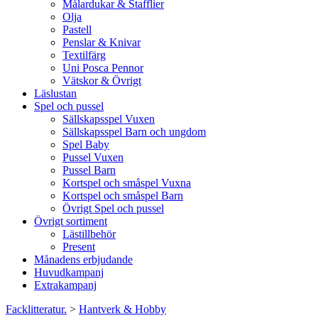
Målardukar & Stafflier
Olja
Pastell
Penslar & Knivar
Textilfärg
Uni Posca Pennor
Vätskor & Övrigt
Läslustan
Spel och pussel
Sällskapsspel Vuxen
Sällskapsspel Barn och ungdom
Spel Baby
Pussel Vuxen
Pussel Barn
Kortspel och småspel Vuxna
Kortspel och småspel Barn
Övrigt Spel och pussel
Övrigt sortiment
Lästillbehör
Present
Månadens erbjudande
Huvudkampanj
Extrakampanj
Facklitteratur.
>
Hantverk & Hobby