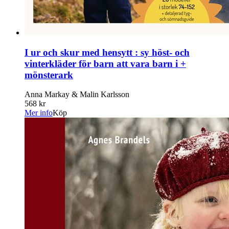
I ur och skur med hensytt : sy höst- och
vinterkläder för barn att vara barn i +
mönsterark
Anna Markay & Malin Karlsson
568 kr
Mer info
Köp