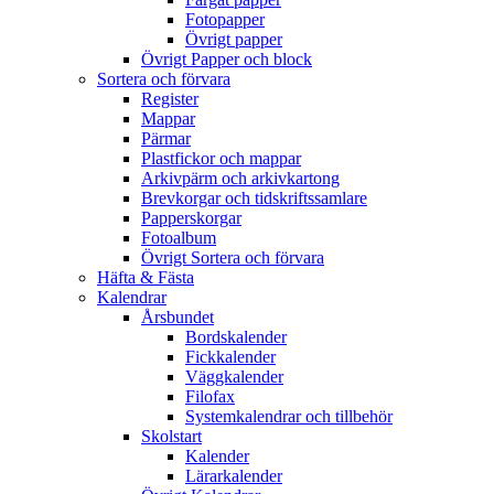
Fotopapper
Övrigt papper
Övrigt Papper och block
Sortera och förvara
Register
Mappar
Pärmar
Plastfickor och mappar
Arkivpärm och arkivkartong
Brevkorgar och tidskriftssamlare
Papperskorgar
Fotoalbum
Övrigt Sortera och förvara
Häfta & Fästa
Kalendrar
Årsbundet
Bordskalender
Fickkalender
Väggkalender
Filofax
Systemkalendrar och tillbehör
Skolstart
Kalender
Lärarkalender