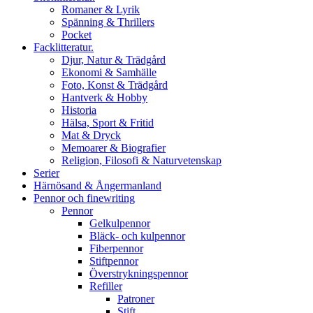
Romaner & Lyrik
Spänning & Thrillers
Pocket
Facklitteratur.
Djur, Natur & Trädgård
Ekonomi & Samhälle
Foto, Konst & Trädgård
Hantverk & Hobby
Historia
Hälsa, Sport & Fritid
Mat & Dryck
Memoarer & Biografier
Religion, Filosofi & Naturvetenskap
Serier
Härnösand & Ångermanland
Pennor och finewriting
Pennor
Gelkulpennor
Bläck- och kulpennor
Fiberpennor
Stiftpennor
Överstrykningspennor
Refiller
Patroner
Stift