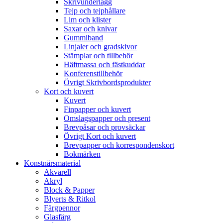
Skrivunderlägg
Tejp och tejphållare
Lim och klister
Saxar och knivar
Gummiband
Linjaler och gradskivor
Stämplar och tillbehör
Häftmassa och fästkuddar
Konferenstillbehör
Övrigt Skrivbordsprodukter
Kort och kuvert
Kuvert
Finpapper och kuvert
Omslagspapper och present
Brevpåsar och provsäckar
Övrigt Kort och kuvert
Brevpapper och korrespondenskort
Bokmärken
Konstnärsmaterial
Akvarell
Akryl
Block & Papper
Blyerts & Ritkol
Färgpennor
Glasfärg