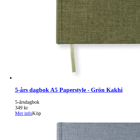
5-års dagbok A5 Paperstyle - Grön Kakhi
5-årsdagbok
349 kr
Mer info
Köp