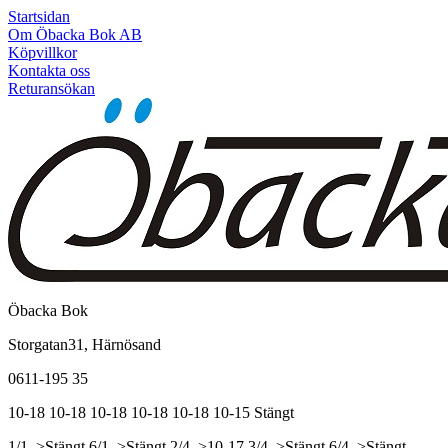
Startsidan
Om Öbacka Bok AB
Köpvillkor
Kontakta oss
Returansökan
Öbacka Bok
Storgatan31, Härnösand
0611-195 35
10-18
10-18
10-18
10-18
10-18
10-15
Stängt
1/1, >Stängt
6/1, >Stängt
2/4, >10-17
3/4, >Stängt
6/4, >Stängt