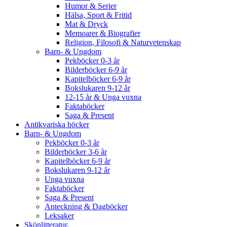
Humor & Serier
Hälsa, Sport & Fritid
Mat & Dryck
Memoarer & Biografier
Religion, Filosofi & Naturvetenskap
Barn- & Ungdom
Pekböcker 0-3 år
Bilderböcker 6-9 år
Kapitelböcker 6-9 år
Bokslukaren 9-12 år
12-15 år & Unga vuxna
Faktaböcker
Saga & Present
Antikvariska böcker
Barn- & Ungdom
Pekböcker 0-3 år
Bilderböcker 3-6 år
Kapitelböcker 6-9 år
Bokslukaren 9-12 år
Unga vuxna
Faktaböcker
Saga & Present
Anteckning & Dagböcker
Leksaker
Skönlitteratur.