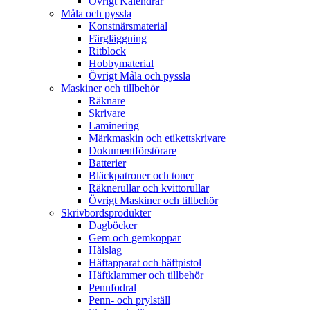
Övrigt Kalendrar
Måla och pyssla
Konstnärsmaterial
Färgläggning
Ritblock
Hobbymaterial
Övrigt Måla och pyssla
Maskiner och tillbehör
Räknare
Skrivare
Laminering
Märkmaskin och etikettskrivare
Dokumentförstörare
Batterier
Bläckpatroner och toner
Räknerullar och kvittorullar
Övrigt Maskiner och tillbehör
Skrivbordsprodukter
Dagböcker
Gem och gemkoppar
Hålslag
Häftapparat och häftpistol
Häftklammer och tillbehör
Pennfodral
Penn- och prylställ