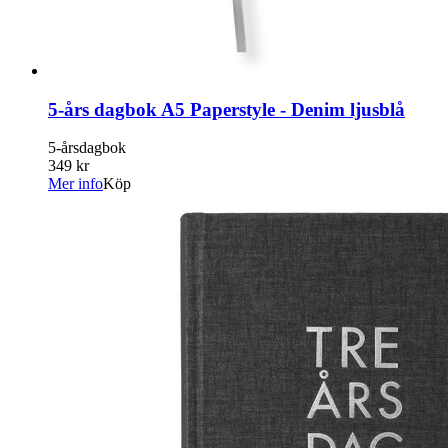
5-års dagbok A5 Paperstyle - Denim ljusblå
5-årsdagbok
349 kr
Mer info
Köp