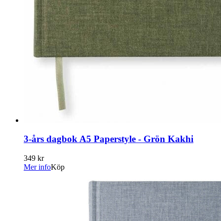
3-års dagbok A5 Paperstyle - Grön Kakhi
349 kr
Mer info
Köp