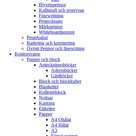
Blyertspennor
Kalligrafi och reservoar
Finewritning
Pennvässare
Märkpennor
Whiteboardpennor
Pennfodral
Radering och korrigering
Övrigt Pennor och finewriting
Kontorsvaror
Papper och block
Anteckningsböcker
Adressböcker
Gästböcker
Block och blockkuber
Blanketter
Kollegieblock
Notisar
Kartong
Etiketter
Papper
A4 Ohålat
A4 Hålat
A3
Färgat papper