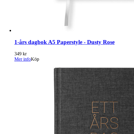
1-års dagbok A5 Paperstyle - Dusty Rose
349 kr
Mer info
Köp