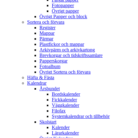
Fotopapper
Övrigt papper
Övrigt Papper och block
Sortera och förvara
Register
Mappar
Pärmar
Plastfickor och mappar
Arkivpärm och arkivkartong
Brevkorgar och tidskriftssamlare
Papperskorgar
Fotoalbum
Övrigt Sortera och förvara
Häfta & Fästa
Kalendrar
Årsbundet
Bordskalender
Fickkalender
Väggkalender
Filofax
Systemkalendrar och tillbehör
Skolstart
Kalender
Lärarkalender