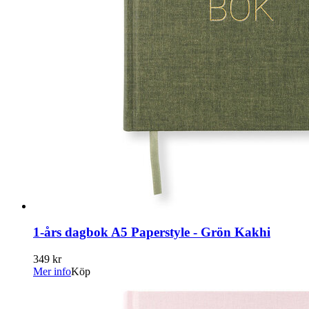
1-års dagbok A5 Paperstyle - Grön Kakhi
349 kr
Mer info
Köp