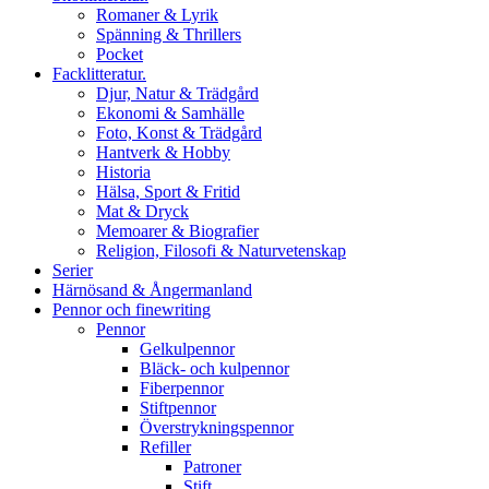
Romaner & Lyrik
Spänning & Thrillers
Pocket
Facklitteratur.
Djur, Natur & Trädgård
Ekonomi & Samhälle
Foto, Konst & Trädgård
Hantverk & Hobby
Historia
Hälsa, Sport & Fritid
Mat & Dryck
Memoarer & Biografier
Religion, Filosofi & Naturvetenskap
Serier
Härnösand & Ångermanland
Pennor och finewriting
Pennor
Gelkulpennor
Bläck- och kulpennor
Fiberpennor
Stiftpennor
Överstrykningspennor
Refiller
Patroner
Stift