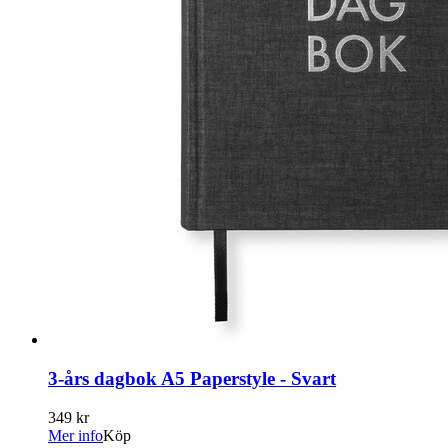
3-års dagbok A5 Paperstyle - Svart
349 kr
Mer info
Köp