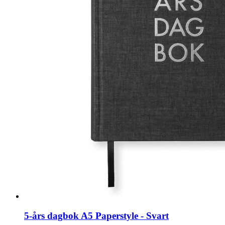
5-års dagbok A5 Paperstyle - Svart