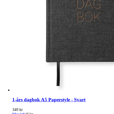
1-års dagbok A5 Paperstyle - Svart
349 kr