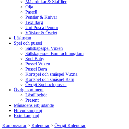
Målardukar & Stafflier
Olja
Pastell
Penslar & Knivar
Textilfärg
Uni Posca Pennor
Vätskor & Övrigt
Läslustan
Spel och pussel
Sällskapsspel Vuxen
Sällskapsspel Barn och ungdom
Spel Baby
Pussel Vuxen
Pussel Barn
Kortspel och småspel Vuxna
Kortspel och småspel Barn
Övrigt Spel och pussel
Övrigt sortiment
Lästillbehör
Present
Månadens erbjudande
Huvudkampanj
Extrakampanj
Kontorsvaror
>
Kalendrar
>
Övrigt Kalendrar