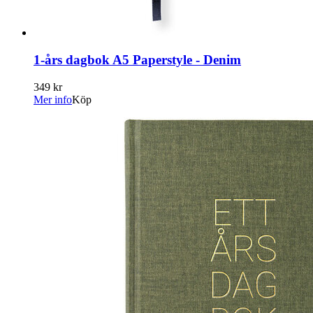
1-års dagbok A5 Paperstyle - Denim
349 kr
Mer info
Köp