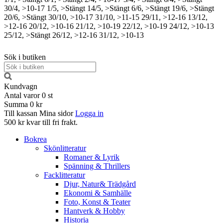
30/4, >10-17
1/5, >Stängt
14/5, >Stängt
6/6, >Stängt
19/6, >Stängt
20/6, >Stängt
30/10, >10-17
31/10, >11-15
29/11, >12-16
13/12,
>12-16
20/12, >10-16
21/12, >10-19
22/12, >10-19
24/12, >10-13
25/12, >Stängt
26/12, >12-16
31/12, >10-13
Sök i butiken
Kundvagn
Antal varor
0
st
Summa
0 kr
Till kassan
Mina sidor
Logga in
500 kr kvar till fri frakt.
Bokrea
Skönlitteratur
Romaner & Lyrik
Spänning & Thrillers
Facklitteratur
Djur, Natur& Trädgård
Ekonomi & Samhälle
Foto, Konst & Teater
Hantverk & Hobby
Historia