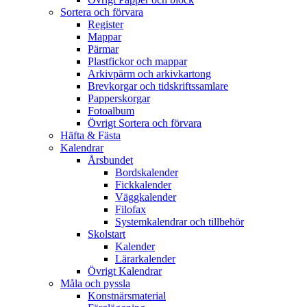
Sortera och förvara
Register
Mappar
Pärmar
Plastfickor och mappar
Arkivpärm och arkivkartong
Brevkorgar och tidskriftssamlare
Papperskorgar
Fotoalbum
Övrigt Sortera och förvara
Häfta & Fästa
Kalendrar
Årsbundet
Bordskalender
Fickkalender
Väggkalender
Filofax
Systemkalendrar och tillbehör
Skolstart
Kalender
Lärarkalender
Övrigt Kalendrar
Måla och pyssla
Konstnärsmaterial