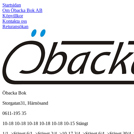
Startsidan
Om Öbacka Bok AB
Köpvillkor
Kontakta oss
Returansökan
Öbacka Bok
Storgatan31, Härnösand
0611-195 35
10-18
10-18
10-18
10-18
10-18
10-15
Stängt
1/1, >Stängt
6/1, >Stängt
2/4, >10-17
3/4, >Stängt
6/4, >Stängt
30/4,