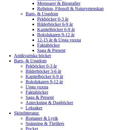
Memoarer & Biografier
Religion, Filosofi & Naturvetenskap
Barn- & Ungdom
Pekböcker 0-3 år
Bilderböcker 6-9 år
Kapitelböcker 6-9 år
Bokslukaren 9-12 år
12-15 år & Unga vuxna
Faktaböcker
Saga & Present
Antikvariska böcker
Barn- & Ungdom
Pekböcker 0-3 år
Bilderböcker 3-6 år
Kapitelböcker 6-9 år
Bokslukaren 9-12 år
Unga vuxna
Faktaböcker
Saga & Present
Anteckning & Dagböcker
Leksaker
Skönlitteratur.
Romaner & Lyrik
Spänning & Thrillers
Pocket