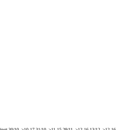
ängt
30/10, >10-17
31/10, >11-15
29/11, >12-16
13/12, >12-16