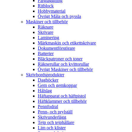
Färgläggning
Ritblock
Hobbymaterial
Övrigt Måla och pyssla
Maskiner och tillbehör
Räknare
Skrivare
Laminering
Märkmaskin och etikettskrivare
Dokumentförstörare
Batterier
Bläckpatroner och toner
Räknerullar och kvittorullar
Övrigt Maskiner och tillbehör
Skrivbordsprodukter
Dagböcker
Gem och gemkoppar
Hålslag
Häftapparat och häftpistol
Häftklammer och tillbehör
Pennfodral
Penn- och prylställ
Skrivunderlägg
Tejp och tejphållare
Lim och klister