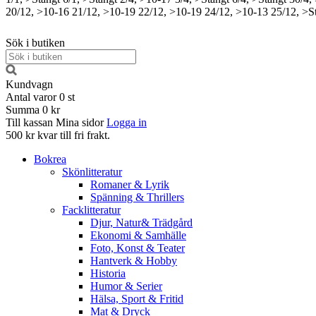
20/12, >10-16
21/12, >10-19
22/12, >10-19
24/12, >10-13
25/12, >S
Sök i butiken
Kundvagn
Antal varor
0
st
Summa
0 kr
Till kassan
Mina sidor
Logga in
500 kr kvar till fri frakt.
Bokrea
Skönlitteratur
Romaner & Lyrik
Spänning & Thrillers
Facklitteratur
Djur, Natur& Trädgård
Ekonomi & Samhälle
Foto, Konst & Teater
Hantverk & Hobby
Historia
Humor & Serier
Hälsa, Sport & Fritid
Mat & Dryck