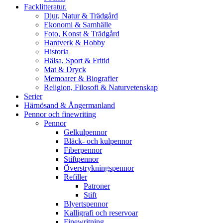
Facklitteratur.
Djur, Natur & Trädgård
Ekonomi & Samhälle
Foto, Konst & Trädgård
Hantverk & Hobby
Historia
Hälsa, Sport & Fritid
Mat & Dryck
Memoarer & Biografier
Religion, Filosofi & Naturvetenskap
Serier
Härnösand & Ångermanland
Pennor och finewriting
Pennor
Gelkulpennor
Bläck- och kulpennor
Fiberpennor
Stiftpennor
Överstrykningspennor
Refiller
Patroner
Stift
Blyertspennor
Kalligrafi och reservoar
Finewritning