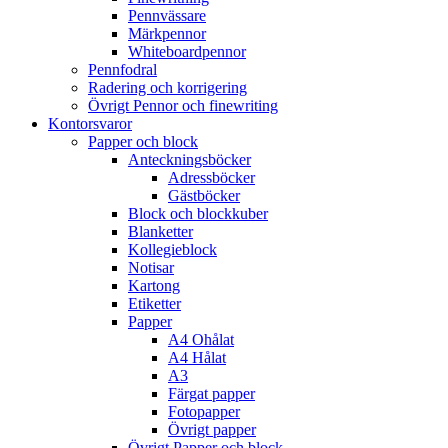
Pennvässare
Märkpennor
Whiteboardpennor
Pennfodral
Radering och korrigering
Övrigt Pennor och finewriting
Kontorsvaror
Papper och block
Anteckningsböcker
Adressböcker
Gästböcker
Block och blockkuber
Blanketter
Kollegieblock
Notisar
Kartong
Etiketter
Papper
A4 Ohålat
A4 Hålat
A3
Färgat papper
Fotopapper
Övrigt papper
Övrigt Papper och block