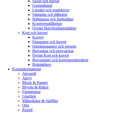
Saxar och knivar
Gummiband
Linjaler och gradskivor
Stämplar och tillbehör
Häftmassa och fästkuddar
Konferenstillbehör
Övrigt Skrivbordsprodukter
Kort och kuvert
Kuvert
Finpapper och kuvert
Omslagspapper och present
Brevpåsar och provsäckar
Övrigt Kort och kuvert
Brevpapper och korrespondenskort
Bokmärken
Konstnärsmaterial
Akvarell
Akryl
Block & Papper
Blyerts & Ritkol
Färgpennor
Glasfärg
Målardukar & Stafflier
Olja
Pastell