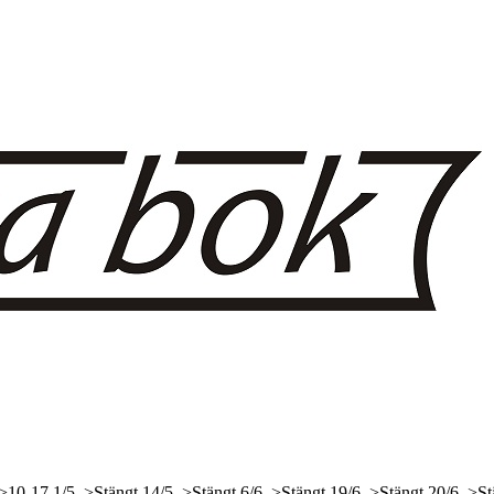
 >10-17
1/5, >Stängt
14/5, >Stängt
6/6, >Stängt
19/6, >Stängt
20/6, >St