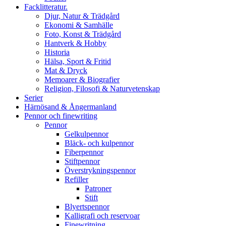
Facklitteratur.
Djur, Natur & Trädgård
Ekonomi & Samhälle
Foto, Konst & Trädgård
Hantverk & Hobby
Historia
Hälsa, Sport & Fritid
Mat & Dryck
Memoarer & Biografier
Religion, Filosofi & Naturvetenskap
Serier
Härnösand & Ångermanland
Pennor och finewriting
Pennor
Gelkulpennor
Bläck- och kulpennor
Fiberpennor
Stiftpennor
Överstrykningspennor
Refiller
Patroner
Stift
Blyertspennor
Kalligrafi och reservoar
Finewritning