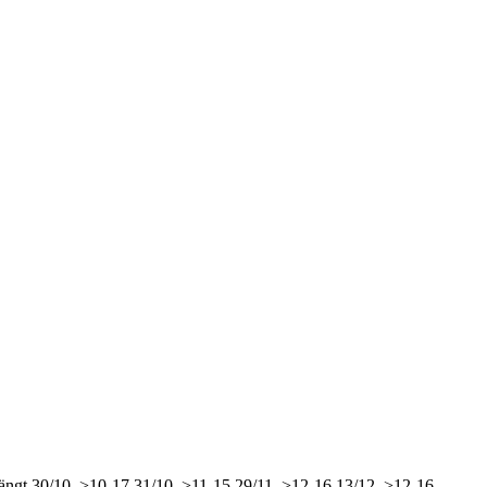
ängt
30/10, >10-17
31/10, >11-15
29/11, >12-16
13/12, >12-16