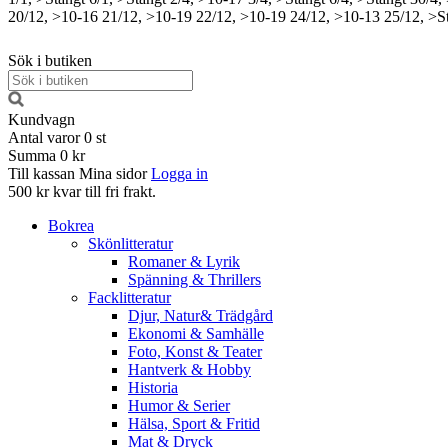
20/12, >10-16
21/12, >10-19
22/12, >10-19
24/12, >10-13
25/12, >S
Sök i butiken
Kundvagn
Antal varor
0
st
Summa
0 kr
Till kassan
Mina sidor
Logga in
500 kr kvar till fri frakt.
Bokrea
Skönlitteratur
Romaner & Lyrik
Spänning & Thrillers
Facklitteratur
Djur, Natur& Trädgård
Ekonomi & Samhälle
Foto, Konst & Teater
Hantverk & Hobby
Historia
Humor & Serier
Hälsa, Sport & Fritid
Mat & Dryck