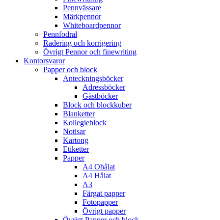
Pennvässare
Märkpennor
Whiteboardpennor
Pennfodral
Radering och korrigering
Övrigt Pennor och finewriting
Kontorsvaror
Papper och block
Anteckningsböcker
Adressböcker
Gästböcker
Block och blockkuber
Blanketter
Kollegieblock
Notisar
Kartong
Etiketter
Papper
A4 Ohålat
A4 Hålat
A3
Färgat papper
Fotopapper
Övrigt papper
Övrigt Papper och block