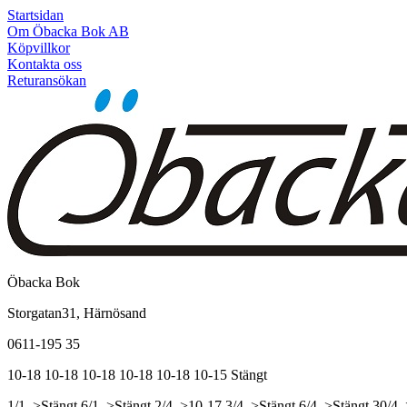
Startsidan
Om Öbacka Bok AB
Köpvillkor
Kontakta oss
Returansökan
Öbacka Bok
Storgatan31, Härnösand
0611-195 35
10-18
10-18
10-18
10-18
10-18
10-15
Stängt
1/1, >Stängt
6/1, >Stängt
2/4, >10-17
3/4, >Stängt
6/4, >Stängt
30/4,