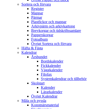
Sortera och förvara
Register
Mappar
Pärmar
Plastfickor och mappar
Arkivpärm och arkivkartong
Brevkorgar och tidskriftssamlare
Papperskorgar
Fotoalbum
Övrigt Sortera och förvara
Häfta & Fästa
Kalendrar
Årsbundet
Bordskalender
Fickkalender
Väggkalender
Filofax
Systemkalendrar och tillbehör
Skolstart
Kalender
Lärarkalender
Övrigt Kalendrar
Måla och pyssla
Konstnärsmaterial