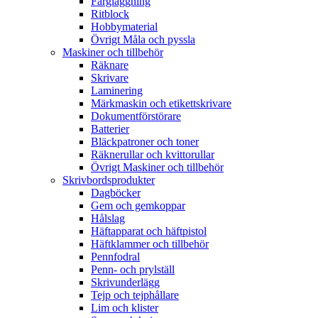
Färgläggning
Ritblock
Hobbymaterial
Övrigt Måla och pyssla
Maskiner och tillbehör
Räknare
Skrivare
Laminering
Märkmaskin och etikettskrivare
Dokumentförstörare
Batterier
Bläckpatroner och toner
Räknerullar och kvittorullar
Övrigt Maskiner och tillbehör
Skrivbordsprodukter
Dagböcker
Gem och gemkoppar
Hålslag
Häftapparat och häftpistol
Häftklammer och tillbehör
Pennfodral
Penn- och prylställ
Skrivunderlägg
Tejp och tejphållare
Lim och klister