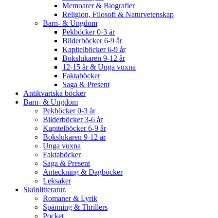
Memoarer & Biografier
Religion, Filosofi & Naturvetenskap
Barn- & Ungdom
Pekböcker 0-3 år
Bilderböcker 6-9 år
Kapitelböcker 6-9 år
Bokslukaren 9-12 år
12-15 år & Unga vuxna
Faktaböcker
Saga & Present
Antikvariska böcker
Barn- & Ungdom
Pekböcker 0-3 år
Bilderböcker 3-6 år
Kapitelböcker 6-9 år
Bokslukaren 9-12 år
Unga vuxna
Faktaböcker
Saga & Present
Anteckning & Dagböcker
Leksaker
Skönlitteratur.
Romaner & Lyrik
Spänning & Thrillers
Pocket