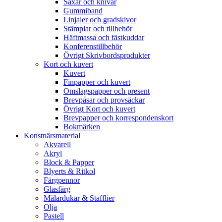
Saxar och knivar
Gummiband
Linjaler och gradskivor
Stämplar och tillbehör
Häftmassa och fästkuddar
Konferenstillbehör
Övrigt Skrivbordsprodukter
Kort och kuvert
Kuvert
Finpapper och kuvert
Omslagspapper och present
Brevpåsar och provsäckar
Övrigt Kort och kuvert
Brevpapper och korrespondenskort
Bokmärken
Konstnärsmaterial
Akvarell
Akryl
Block & Papper
Blyerts & Ritkol
Färgpennor
Glasfärg
Målardukar & Stafflier
Olja
Pastell