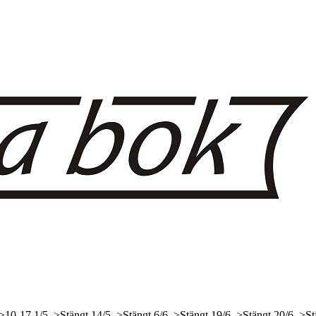
 >10-17
1/5, >Stängt
14/5, >Stängt
6/6, >Stängt
19/6, >Stängt
20/6, >St