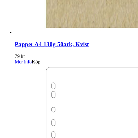
Papper A4 130g 50ark, Kvist
79 kr
Mer info
Köp