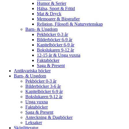
Humor & Serier
Hälsa, Sport & Fritid
Mat & Dryck
Memoarer & Biografier
Religion, Filosofi & Naturvetenskap
Barn- & Ungdom
Pekböcker 0-3 år
Bilderböcker 6-9 år
Kapitelböcker 6-9 år
Bokslukaren 9-12 år
12-15 år & Unga vuxna
Faktaböcker
Saga & Present
Antikvariska böcker
Barn- & Ungdom
Pekböcker 0-3 år
Bilderböcker 3-6 år
Kapitelböcker 6-9 år
Bokslukaren 9-12 år
Unga vuxna
Faktaböcker
Saga & Present
Anteckning & Dagböcker
Leksaker
Skönlitteratur.