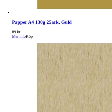
Papper A4 130g 25ark, Guld
89 kr
Mer info
Köp