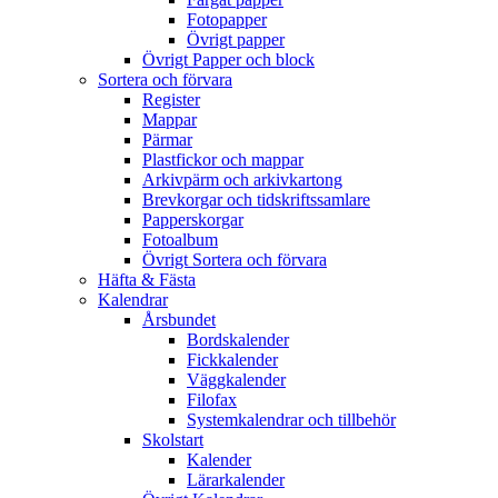
Fotopapper
Övrigt papper
Övrigt Papper och block
Sortera och förvara
Register
Mappar
Pärmar
Plastfickor och mappar
Arkivpärm och arkivkartong
Brevkorgar och tidskriftssamlare
Papperskorgar
Fotoalbum
Övrigt Sortera och förvara
Häfta & Fästa
Kalendrar
Årsbundet
Bordskalender
Fickkalender
Väggkalender
Filofax
Systemkalendrar och tillbehör
Skolstart
Kalender
Lärarkalender