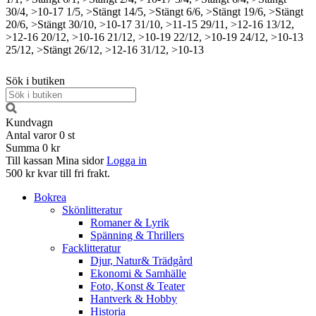
30/4, >10-17
1/5, >Stängt
14/5, >Stängt
6/6, >Stängt
19/6, >Stängt
20/6, >Stängt
30/10, >10-17
31/10, >11-15
29/11, >12-16
13/12,
>12-16
20/12, >10-16
21/12, >10-19
22/12, >10-19
24/12, >10-13
25/12, >Stängt
26/12, >12-16
31/12, >10-13
Sök i butiken
Kundvagn
Antal varor
0
st
Summa
0 kr
Till kassan
Mina sidor
Logga in
500 kr kvar till fri frakt.
Bokrea
Skönlitteratur
Romaner & Lyrik
Spänning & Thrillers
Facklitteratur
Djur, Natur& Trädgård
Ekonomi & Samhälle
Foto, Konst & Teater
Hantverk & Hobby
Historia