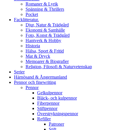
Romaner & Lyrik
Spänning & Thrillers
Pocket
Facklitteratur.
Djur, Natur & Trädgård
Ekonomi & Samhälle
Foto, Konst & Trädgård
Hantverk & Hobby
Historia
Hälsa, Sport & Fritid
Mat & Dryck
Memoarer & Biografier
Religion, Filosofi & Naturvetenskap
Serier
Härnösand & Ångermanland
Pennor och finewriting
Pennor
Gelkulpennor
Bläck- och kulpennor
Fiberpennor
Stiftpennor
Överstrykningspennor
Refiller
Patroner
Stift