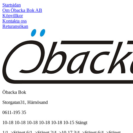
Startsidan
Om Öbacka Bok AB
Köpvillkor
Kontakta oss
Returansökan
Öbacka Bok
Storgatan31, Härnösand
0611-195 35
10-18
10-18
10-18
10-18
10-18
10-15
Stängt
1/1, >Stängt
6/1, >Stängt
2/4, >10-17
3/4, >Stängt
6/4, >Stängt