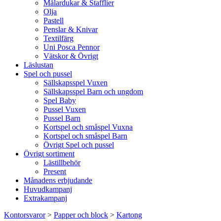
Målardukar & Stafflier
Olja
Pastell
Penslar & Knivar
Textilfärg
Uni Posca Pennor
Vätskor & Övrigt
Läslustan
Spel och pussel
Sällskapsspel Vuxen
Sällskapsspel Barn och ungdom
Spel Baby
Pussel Vuxen
Pussel Barn
Kortspel och småspel Vuxna
Kortspel och småspel Barn
Övrigt Spel och pussel
Övrigt sortiment
Lästillbehör
Present
Månadens erbjudande
Huvudkampanj
Extrakampanj
Kontorsvaror
>
Papper och block
>
Kartong