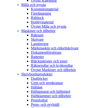
Övrigt Kalendrar
Måla och pyssla
Konstnärsmaterial
Färgläggning
Ritblock
Hobbymaterial
Övrigt Måla och pyssla
Maskiner och tillbehör
Räknare
Skrivare
Laminering
Märkmaskin och etikettskrivare
Dokumentförstörare
Batterier
Bläckpatroner och toner
Räknerullar och kvittorullar
Övrigt Maskiner och tillbehör
Skrivbordsprodukter
Dagböcker
Gem och gemkoppar
Hålslag
Häftapparat och häftpistol
Häftklammer och tillbehör
Pennfodral
Penn- och prylställ