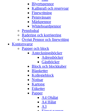
Blyertspennor
Kalligrafi och reservoar
Finewritning
Pennvässare
Märkpennor
Whiteboardpennor
Pennfodral
Radering och korrigering
Övrigt Pennor och finewriting
Kontorsvaror
Papper och block
Anteckningsböcker
Adressböcker
Gästböcker
Block och blockkuber
Blanketter
Kollegieblock
Notisar
Kartong
Etiketter
Papper
A4 Ohålat
A4 Hålat
A3
Färgat papper