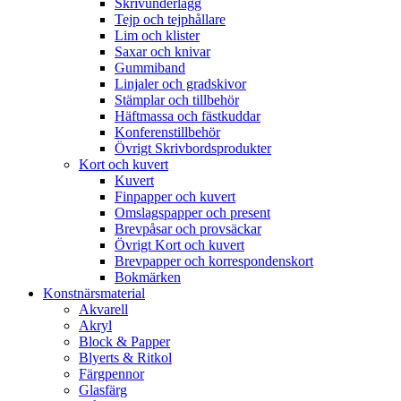
Skrivunderlägg
Tejp och tejphållare
Lim och klister
Saxar och knivar
Gummiband
Linjaler och gradskivor
Stämplar och tillbehör
Häftmassa och fästkuddar
Konferenstillbehör
Övrigt Skrivbordsprodukter
Kort och kuvert
Kuvert
Finpapper och kuvert
Omslagspapper och present
Brevpåsar och provsäckar
Övrigt Kort och kuvert
Brevpapper och korrespondenskort
Bokmärken
Konstnärsmaterial
Akvarell
Akryl
Block & Papper
Blyerts & Ritkol
Färgpennor
Glasfärg