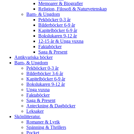
Memoarer & Biografier
Religion, Filosofi & Naturvetenskap
Barn- & Ungdom
Pekböcker 0-3 år
Bilderböcker 6-9 år
Kapitelböcker 6-9 år
Bokslukaren 9-12 år
12-15 år & Unga vuxna
Faktaböcker
Saga & Present
Antikvariska böcker
Barn- & Ungdom
Pekböcker 0-3 år
Bilderböcker 3-6 år
Kapitelböcker 6-9 år
Bokslukaren 9-12 år
Unga vuxna
Faktaböcker
Saga & Present
Anteckning & Dagböcker
Leksaker
Skönlitteratur.
Romaner & Lyrik
Spänning & Thrillers
Pocket