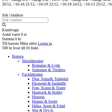
20/12, >10-16
21/12, >10-19
22/12, >10-19
24/12, >10-13
25/12, >S
Sök i butiken
Kundvagn
Antal varor
0
st
Summa
0 kr
Till kassan
Mina sidor
Logga in
500 kr kvar till fri frakt.
Bokrea
Skönlitteratur
Romaner & Lyrik
Spänning & Thrillers
Facklitteratur
Djur, Natur& Trädgård
Ekonomi & Samhälle
Foto, Konst & Teater
Hantverk & Hobby
Historia
Humor & Serier
Hälsa, Sport & Fritid
Mat & Dryck