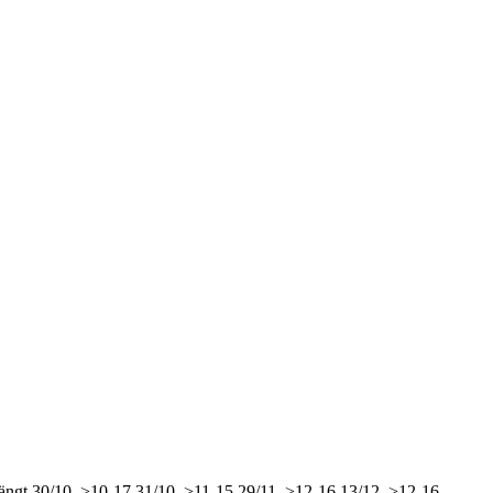
ängt
30/10, >10-17
31/10, >11-15
29/11, >12-16
13/12, >12-16