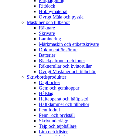
Färgläggning
Ritblock
Hobbymaterial
Övrigt Måla och pyssla
Maskiner och tillbehör
Räknare
Skrivare
Laminering
Märkmaskin och etikettskrivare
Dokumentförstörare
Batterier
Bläckpatroner och toner
Räknerullar och kvittorullar
Övrigt Maskiner och tillbehör
Skrivbordsprodukter
Dagböcker
Gem och gemkoppar
Hålslag
Häftapparat och häftpistol
Häftklammer och tillbehör
Pennfodral
Penn- och prylställ
Skrivunderlägg
Tejp och tejphållare
Lim och klister