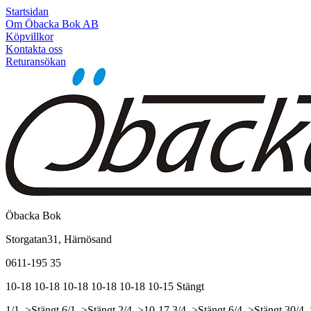
Startsidan
Om Öbacka Bok AB
Köpvillkor
Kontakta oss
Returansökan
Öbacka Bok
Storgatan31, Härnösand
0611-195 35
10-18
10-18
10-18
10-18
10-18
10-15
Stängt
1/1, >Stängt
6/1, >Stängt
2/4, >10-17
3/4, >Stängt
6/4, >Stängt
30/4,