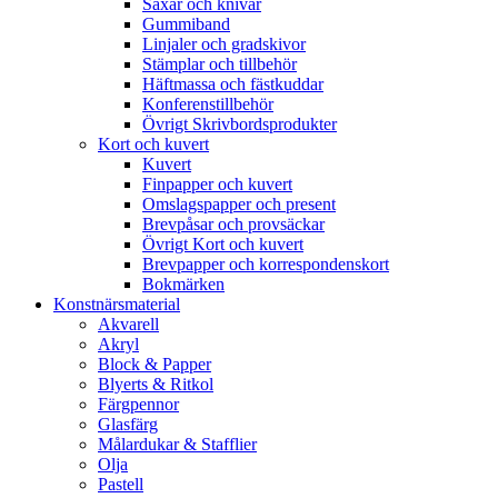
Saxar och knivar
Gummiband
Linjaler och gradskivor
Stämplar och tillbehör
Häftmassa och fästkuddar
Konferenstillbehör
Övrigt Skrivbordsprodukter
Kort och kuvert
Kuvert
Finpapper och kuvert
Omslagspapper och present
Brevpåsar och provsäckar
Övrigt Kort och kuvert
Brevpapper och korrespondenskort
Bokmärken
Konstnärsmaterial
Akvarell
Akryl
Block & Papper
Blyerts & Ritkol
Färgpennor
Glasfärg
Målardukar & Stafflier
Olja
Pastell