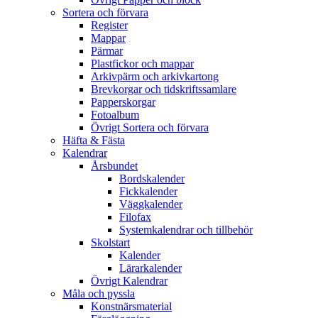
Sortera och förvara
Register
Mappar
Pärmar
Plastfickor och mappar
Arkivpärm och arkivkartong
Brevkorgar och tidskriftssamlare
Papperskorgar
Fotoalbum
Övrigt Sortera och förvara
Häfta & Fästa
Kalendrar
Årsbundet
Bordskalender
Fickkalender
Väggkalender
Filofax
Systemkalendrar och tillbehör
Skolstart
Kalender
Lärarkalender
Övrigt Kalendrar
Måla och pyssla
Konstnärsmaterial