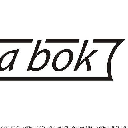
 >10-17
1/5, >Stängt
14/5, >Stängt
6/6, >Stängt
19/6, >Stängt
20/6, >St