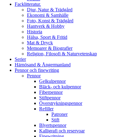
Facklitteratur.
Djur, Natur & Trädgård
Ekonomi & Samhälle
Foto, Konst & Trädgård
Hantverk & Hobby
Historia
Hälsa, Sport & Fritid
Mat & Dryck
Memoarer & Biografier
Religion, Filosofi & Naturvetenskap
Serier
Härnösand & Ångermanland
Pennor och finewriting
Pennor
Gelkulpennor
Bläck- och kulpennor
Fiberpennor
Stiftpennor
Överstrykningspennor
Refiller
Patroner
Stift
Blyertspennor
Kalligrafi och reservoar
Finewritning