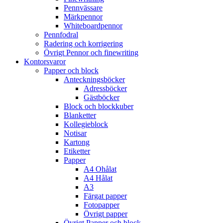
Pennvässare
Märkpennor
Whiteboardpennor
Pennfodral
Radering och korrigering
Övrigt Pennor och finewriting
Kontorsvaror
Papper och block
Anteckningsböcker
Adressböcker
Gästböcker
Block och blockkuber
Blanketter
Kollegieblock
Notisar
Kartong
Etiketter
Papper
A4 Ohålat
A4 Hålat
A3
Färgat papper
Fotopapper
Övrigt papper
Övrigt Papper och block