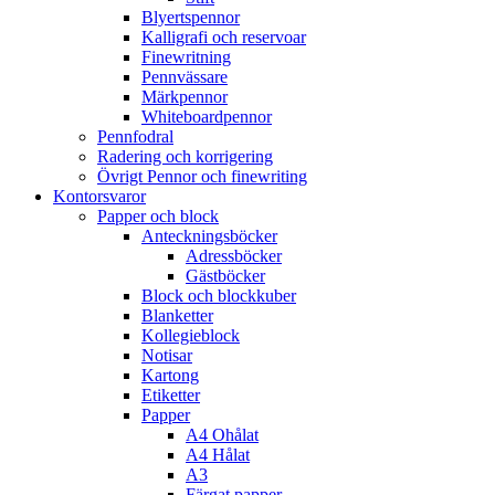
Blyertspennor
Kalligrafi och reservoar
Finewritning
Pennvässare
Märkpennor
Whiteboardpennor
Pennfodral
Radering och korrigering
Övrigt Pennor och finewriting
Kontorsvaror
Papper och block
Anteckningsböcker
Adressböcker
Gästböcker
Block och blockkuber
Blanketter
Kollegieblock
Notisar
Kartong
Etiketter
Papper
A4 Ohålat
A4 Hålat
A3
Färgat papper