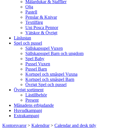
Målardukar & Stafflier
Olja
Pastell
Penslar & Knivar
Textilfärg
Uni Posca Pennor
Vätskor & Övrigt
Läslustan
Spel och pussel
Sällskapsspel Vuxen
Sällskapsspel Barn och ungdom
Spel Baby
Pussel Vuxen
Pussel Barn
Kortspel och småspel Vuxna
Kortspel och småspel Barn
Övrigt Spel och pussel
Övrigt sortiment
Lästillbehör
Present
Månadens erbjudande
Huvudkampanj
Extrakampanj
Kontorsvaror
>
Kalendrar
>
Calendar and desk tidy