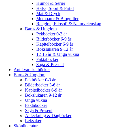
Humor & Serier
Hälsa, Sport & Fritid
Mat & Dryck
Memoarer & Biografier
Religion, Filosofi & Naturvetenskap
Barn- & Ungdom
Pekböcker 0-3 år
Bilderböcker 6-9 år
Kapitelböcker 6-9 år
Bokslukaren 9-12 år
12-15 år & Unga vuxna
Faktaböcker
Saga & Present
Antikvariska böcker
Barn- & Ungdom
Pekböcker 0-3 år
Bilderböcker 3-6 år
Kapitelböcker 6-9 år
Bokslukaren 9-12 år
Unga vuxna
Faktaböcker
Saga & Present
Anteckning & Dagböcker
Leksaker
Skönlitteratur.