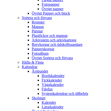
Fotopapper
Övrigt papper
Övrigt Papper och block
Sortera och förvara
Register
Mappar
Pärmar
Plastfickor och mappar
Arkivpärm och arkivkartong
Brevkorgar och tidskriftssamlare
Papperskorgar
Fotoalbum
Övrigt Sortera och förvara
Häfta & Fästa
Kalendrar
Årsbundet
Bordskalender
Fickkalender
Väggkalender
Filofax
Systemkalendrar och tillbehör
Skolstart
Kalender
Lärarkalender