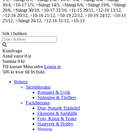
30/4, >10-17
1/5, >Stängt
14/5, >Stängt
6/6, >Stängt
19/6, >Stängt
20/6, >Stängt
30/10, >10-17
31/10, >11-15
29/11, >12-16
13/12,
>12-16
20/12, >10-16
21/12, >10-19
22/12, >10-19
24/12, >10-13
25/12, >Stängt
26/12, >12-16
31/12, >10-13
Sök i butiken
Kundvagn
Antal varor
0
st
Summa
0 kr
Till kassan
Mina sidor
Logga in
500 kr kvar till fri frakt.
Bokrea
Skönlitteratur
Romaner & Lyrik
Spänning & Thrillers
Facklitteratur
Djur, Natur& Trädgård
Ekonomi & Samhälle
Foto, Konst & Teater
Hantverk & Hobby
Historia