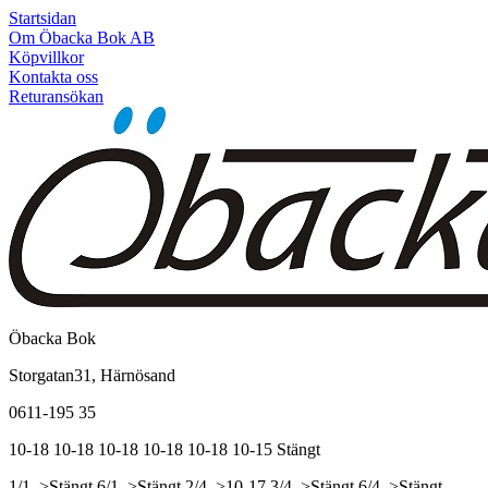
Startsidan
Om Öbacka Bok AB
Köpvillkor
Kontakta oss
Returansökan
Öbacka Bok
Storgatan31, Härnösand
0611-195 35
10-18
10-18
10-18
10-18
10-18
10-15
Stängt
1/1, >Stängt
6/1, >Stängt
2/4, >10-17
3/4, >Stängt
6/4, >Stängt