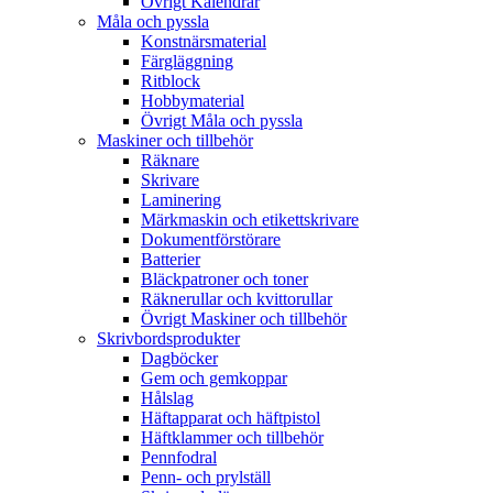
Övrigt Kalendrar
Måla och pyssla
Konstnärsmaterial
Färgläggning
Ritblock
Hobbymaterial
Övrigt Måla och pyssla
Maskiner och tillbehör
Räknare
Skrivare
Laminering
Märkmaskin och etikettskrivare
Dokumentförstörare
Batterier
Bläckpatroner och toner
Räknerullar och kvittorullar
Övrigt Maskiner och tillbehör
Skrivbordsprodukter
Dagböcker
Gem och gemkoppar
Hålslag
Häftapparat och häftpistol
Häftklammer och tillbehör
Pennfodral
Penn- och prylställ