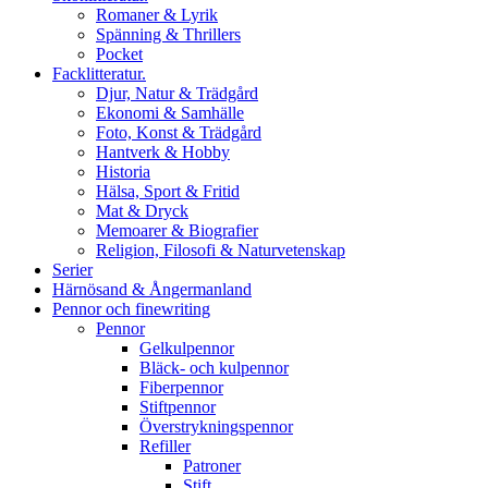
Romaner & Lyrik
Spänning & Thrillers
Pocket
Facklitteratur.
Djur, Natur & Trädgård
Ekonomi & Samhälle
Foto, Konst & Trädgård
Hantverk & Hobby
Historia
Hälsa, Sport & Fritid
Mat & Dryck
Memoarer & Biografier
Religion, Filosofi & Naturvetenskap
Serier
Härnösand & Ångermanland
Pennor och finewriting
Pennor
Gelkulpennor
Bläck- och kulpennor
Fiberpennor
Stiftpennor
Överstrykningspennor
Refiller
Patroner
Stift