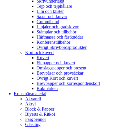
Skrivunderlägg
Tejp och tejphållare
Lim och klister
Saxar och knivar
Gummiband
Linjaler och gradskivor
Stämplar och tillbehör
Häftmassa och fästkuddar
Konferenstillbehör
Övrigt Skrivbordsprodukter
Kort och kuvert
Kuvert
Finpapper och kuvert
Omslagspapper och present
Brevpåsar och provsäckar
Övrigt Kort och kuvert
Brevpapper och korrespondenskort
Bokmärken
Konstnärsmaterial
Akvarell
Akryl
Block & Papper
Blyerts & Ritkol
Färgpennor
Glasfärg