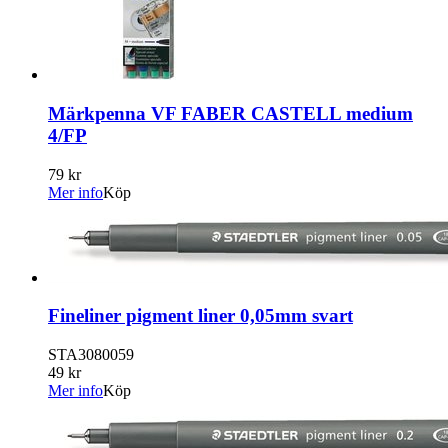
Märkpenna VF FABER CASTELL medium
4/FP
79 kr
Mer info
Köp
Fineliner pigment liner 0,05mm svart
STA3080059
49 kr
Mer info
Köp