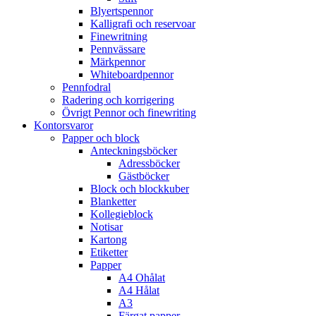
Blyertspennor
Kalligrafi och reservoar
Finewritning
Pennvässare
Märkpennor
Whiteboardpennor
Pennfodral
Radering och korrigering
Övrigt Pennor och finewriting
Kontorsvaror
Papper och block
Anteckningsböcker
Adressböcker
Gästböcker
Block och blockkuber
Blanketter
Kollegieblock
Notisar
Kartong
Etiketter
Papper
A4 Ohålat
A4 Hålat
A3
Färgat papper