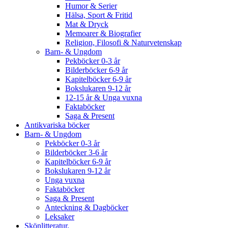
Humor & Serier
Hälsa, Sport & Fritid
Mat & Dryck
Memoarer & Biografier
Religion, Filosofi & Naturvetenskap
Barn- & Ungdom
Pekböcker 0-3 år
Bilderböcker 6-9 år
Kapitelböcker 6-9 år
Bokslukaren 9-12 år
12-15 år & Unga vuxna
Faktaböcker
Saga & Present
Antikvariska böcker
Barn- & Ungdom
Pekböcker 0-3 år
Bilderböcker 3-6 år
Kapitelböcker 6-9 år
Bokslukaren 9-12 år
Unga vuxna
Faktaböcker
Saga & Present
Anteckning & Dagböcker
Leksaker
Skönlitteratur.