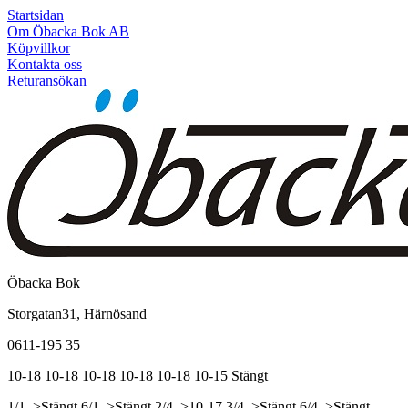
Startsidan
Om Öbacka Bok AB
Köpvillkor
Kontakta oss
Returansökan
Öbacka Bok
Storgatan31, Härnösand
0611-195 35
10-18
10-18
10-18
10-18
10-18
10-15
Stängt
1/1, >Stängt
6/1, >Stängt
2/4, >10-17
3/4, >Stängt
6/4, >Stängt