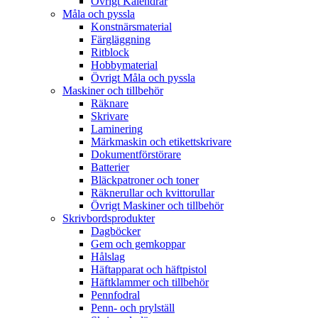
Övrigt Kalendrar
Måla och pyssla
Konstnärsmaterial
Färgläggning
Ritblock
Hobbymaterial
Övrigt Måla och pyssla
Maskiner och tillbehör
Räknare
Skrivare
Laminering
Märkmaskin och etikettskrivare
Dokumentförstörare
Batterier
Bläckpatroner och toner
Räknerullar och kvittorullar
Övrigt Maskiner och tillbehör
Skrivbordsprodukter
Dagböcker
Gem och gemkoppar
Hålslag
Häftapparat och häftpistol
Häftklammer och tillbehör
Pennfodral
Penn- och prylställ