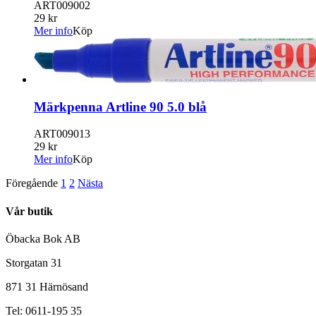
ART009002
29 kr
Mer info
Köp
Märkpenna Artline 90 5.0 blå
ART009013
29 kr
Mer info
Köp
Föregående
1
2
Nästa
Vår butik
Öbacka Bok AB
Storgatan 31
871 31 Härnösand
Tel: 0611-195 35