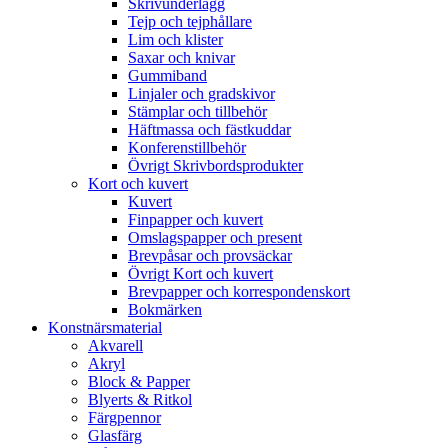
Skrivunderlägg
Tejp och tejphållare
Lim och klister
Saxar och knivar
Gummiband
Linjaler och gradskivor
Stämplar och tillbehör
Häftmassa och fästkuddar
Konferenstillbehör
Övrigt Skrivbordsprodukter
Kort och kuvert
Kuvert
Finpapper och kuvert
Omslagspapper och present
Brevpåsar och provsäckar
Övrigt Kort och kuvert
Brevpapper och korrespondenskort
Bokmärken
Konstnärsmaterial
Akvarell
Akryl
Block & Papper
Blyerts & Ritkol
Färgpennor
Glasfärg