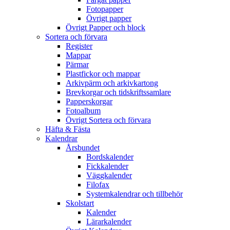
Fotopapper
Övrigt papper
Övrigt Papper och block
Sortera och förvara
Register
Mappar
Pärmar
Plastfickor och mappar
Arkivpärm och arkivkartong
Brevkorgar och tidskriftssamlare
Papperskorgar
Fotoalbum
Övrigt Sortera och förvara
Häfta & Fästa
Kalendrar
Årsbundet
Bordskalender
Fickkalender
Väggkalender
Filofax
Systemkalendrar och tillbehör
Skolstart
Kalender
Lärarkalender