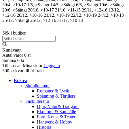
30/4, >10-17
1/5, >Stängt
14/5, >Stängt
6/6, >Stängt
19/6, >Stängt
20/6, >Stängt
30/10, >10-17
31/10, >11-15
29/11, >12-16
13/12,
>12-16
20/12, >10-16
21/12, >10-19
22/12, >10-19
24/12, >10-13
25/12, >Stängt
26/12, >12-16
31/12, >10-13
Sök i butiken
Kundvagn
Antal varor
0
st
Summa
0 kr
Till kassan
Mina sidor
Logga in
500 kr kvar till fri frakt.
Bokrea
Skönlitteratur
Romaner & Lyrik
Spänning & Thrillers
Facklitteratur
Djur, Natur& Trädgård
Ekonomi & Samhälle
Foto, Konst & Teater
Hantverk & Hobby
Historia