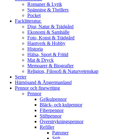
Romaner & Lyrik
Spänning & Thrillers
Pocket
Facklitteratur.
Djur, Natur & Trädgård
Ekonomi & Samhälle
Foto, Konst & Trädgård
Hantverk & Hobby
Historia
Hälsa, Sport & Fritid
Mat & Dryck
Memoarer & Biografier
Religion, Filosofi & Naturvetenskap
Serier
Härnösand & Ångermanland
Pennor och finewriting
Pennor
Gelkulpennor
Bläck- och kulpennor
Fiberpennor
Stiftpennor
Överstrykningspennor
Refiller
Patroner
Stift