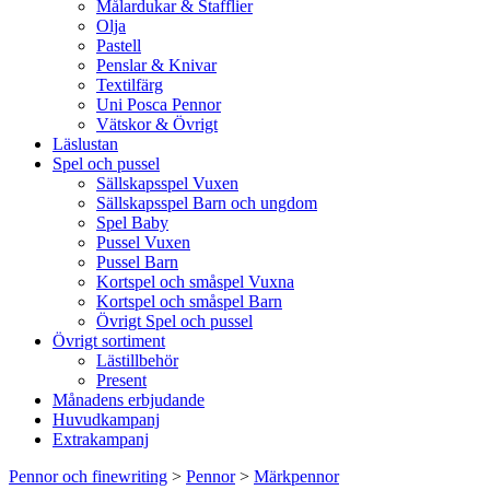
Målardukar & Stafflier
Olja
Pastell
Penslar & Knivar
Textilfärg
Uni Posca Pennor
Vätskor & Övrigt
Läslustan
Spel och pussel
Sällskapsspel Vuxen
Sällskapsspel Barn och ungdom
Spel Baby
Pussel Vuxen
Pussel Barn
Kortspel och småspel Vuxna
Kortspel och småspel Barn
Övrigt Spel och pussel
Övrigt sortiment
Lästillbehör
Present
Månadens erbjudande
Huvudkampanj
Extrakampanj
Pennor och finewriting
>
Pennor
>
Märkpennor