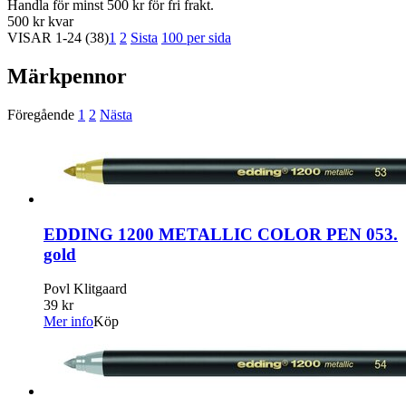
Handla för minst 500 kr för fri frakt.
500 kr kvar
VISAR
1-24
(38)
1
2
Sista
100 per sida
Märkpennor
Föregående
1
2
Nästa
EDDING 1200 METALLIC COLOR PEN 053.
gold
Povl Klitgaard
39 kr
Mer info
Köp