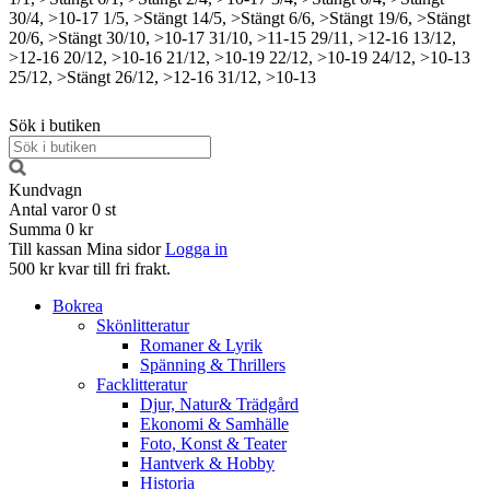
30/4, >10-17
1/5, >Stängt
14/5, >Stängt
6/6, >Stängt
19/6, >Stängt
20/6, >Stängt
30/10, >10-17
31/10, >11-15
29/11, >12-16
13/12,
>12-16
20/12, >10-16
21/12, >10-19
22/12, >10-19
24/12, >10-13
25/12, >Stängt
26/12, >12-16
31/12, >10-13
Sök i butiken
Kundvagn
Antal varor
0
st
Summa
0 kr
Till kassan
Mina sidor
Logga in
500 kr kvar till fri frakt.
Bokrea
Skönlitteratur
Romaner & Lyrik
Spänning & Thrillers
Facklitteratur
Djur, Natur& Trädgård
Ekonomi & Samhälle
Foto, Konst & Teater
Hantverk & Hobby
Historia