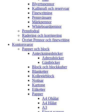
Blyertspennor
Kalligrafi och reservoar
Finewritning
Pennvässare
Märkpennor
Whiteboardpennor
Pennfodral
Radering och korrigering
Övrigt Pennor och finewriting
Kontorsvaror
Papper och block
Anteckningsböcker
Adressböcker
Gästböcker
Block och blockkuber
Blanketter
Kollegieblock
Notisar
Kartong
Etiketter
Papper
A4 Ohålat
A4 Hålat
A3
Färgat papper