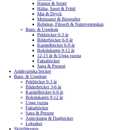
Humor & Serier
Hälsa, Sport & Fritid
Mat & Dryck
Memoarer & Biografier
Religion, Filosofi & Naturvetenskap
Barn- & Ungdom
Pekböcker 0-3 år
Bilderböcker 6-9 år
Kapitelböcker 6-9 år
Bokslukaren 9-12 år
12-15 år & Unga vuxna
Faktaböcker
Saga & Present
Antikvariska böcker
Barn- & Ungdom
Pekböcker 0-3 år
Bilderböcker 3-6 år
Kapitelböcker 6-9 år
Bokslukaren 9-12 år
Unga vuxna
Faktaböcker
Saga & Present
Anteckning & Dagböcker
Leksaker
Skönlitteratur.