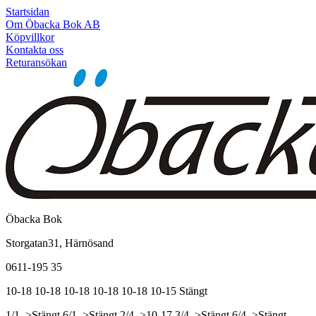
Startsidan
Om Öbacka Bok AB
Köpvillkor
Kontakta oss
Returansökan
Öbacka Bok
Storgatan31, Härnösand
0611-195 35
10-18
10-18
10-18
10-18
10-18
10-15
Stängt
1/1, >Stängt
6/1, >Stängt
2/4, >10-17
3/4, >Stängt
6/4, >Stängt