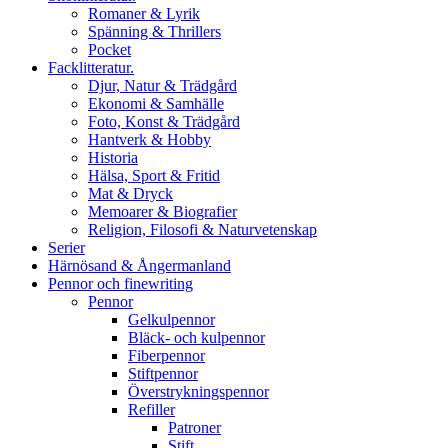
Romaner & Lyrik
Spänning & Thrillers
Pocket
Facklitteratur.
Djur, Natur & Trädgård
Ekonomi & Samhälle
Foto, Konst & Trädgård
Hantverk & Hobby
Historia
Hälsa, Sport & Fritid
Mat & Dryck
Memoarer & Biografier
Religion, Filosofi & Naturvetenskap
Serier
Härnösand & Ångermanland
Pennor och finewriting
Pennor
Gelkulpennor
Bläck- och kulpennor
Fiberpennor
Stiftpennor
Överstrykningspennor
Refiller
Patroner
Stift