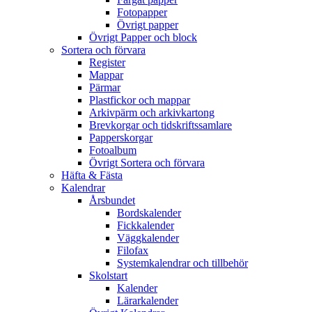
Fotopapper
Övrigt papper
Övrigt Papper och block
Sortera och förvara
Register
Mappar
Pärmar
Plastfickor och mappar
Arkivpärm och arkivkartong
Brevkorgar och tidskriftssamlare
Papperskorgar
Fotoalbum
Övrigt Sortera och förvara
Häfta & Fästa
Kalendrar
Årsbundet
Bordskalender
Fickkalender
Väggkalender
Filofax
Systemkalendrar och tillbehör
Skolstart
Kalender
Lärarkalender