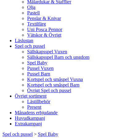
Målardukar & Stafflier
Olja
Pastell
Penslar & Knivar
Textilfärg
Uni Posca Pennor
Vätskor & Övrigt
Läslustan
Spel och pussel
Sällskapsspel Vuxen
Sällskapsspel Barn och ungdom
Spel Baby
Pussel Vuxen
Pussel Barn
Kortspel och småspel Vuxna
Kortspel och småspel Barn
Övrigt Spel och pussel
Övrigt sortiment
Lästillbehör
Present
Månadens erbjudande
Huvudkampanj
Extrakampanj
Spel och pussel
>
Spel Baby