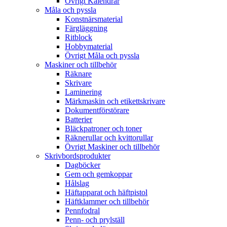
Övrigt Kalendrar
Måla och pyssla
Konstnärsmaterial
Färgläggning
Ritblock
Hobbymaterial
Övrigt Måla och pyssla
Maskiner och tillbehör
Räknare
Skrivare
Laminering
Märkmaskin och etikettskrivare
Dokumentförstörare
Batterier
Bläckpatroner och toner
Räknerullar och kvittorullar
Övrigt Maskiner och tillbehör
Skrivbordsprodukter
Dagböcker
Gem och gemkoppar
Hålslag
Häftapparat och häftpistol
Häftklammer och tillbehör
Pennfodral
Penn- och prylställ