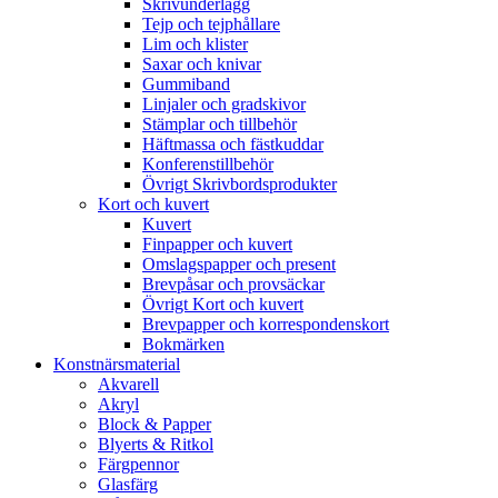
Skrivunderlägg
Tejp och tejphållare
Lim och klister
Saxar och knivar
Gummiband
Linjaler och gradskivor
Stämplar och tillbehör
Häftmassa och fästkuddar
Konferenstillbehör
Övrigt Skrivbordsprodukter
Kort och kuvert
Kuvert
Finpapper och kuvert
Omslagspapper och present
Brevpåsar och provsäckar
Övrigt Kort och kuvert
Brevpapper och korrespondenskort
Bokmärken
Konstnärsmaterial
Akvarell
Akryl
Block & Papper
Blyerts & Ritkol
Färgpennor
Glasfärg