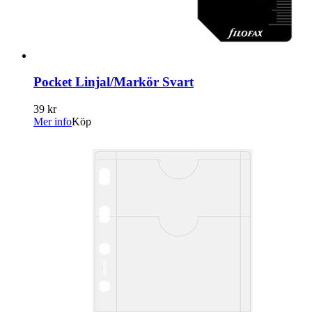
Pocket Linjal/Markör Svart
39 kr
Mer info
Köp