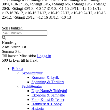
30/4, >10-17
1/5, >Stängt
14/5, >Stängt
6/6, >Stängt
19/6, >Stängt
20/6, >Stängt
30/10, >10-17
31/10, >11-15
29/11, >12-16
13/12,
>12-16
20/12, >10-16
21/12, >10-19
22/12, >10-19
24/12, >10-13
25/12, >Stängt
26/12, >12-16
31/12, >10-13
Sök i butiken
Kundvagn
Antal varor
0
st
Summa
0 kr
Till kassan
Mina sidor
Logga in
500 kr kvar till fri frakt.
Bokrea
Skönlitteratur
Romaner & Lyrik
Spänning & Thrillers
Facklitteratur
Djur, Natur& Trädgård
Ekonomi & Samhälle
Foto, Konst & Teater
Hantverk & Hobby
Historia