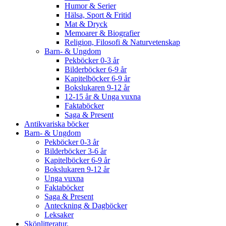
Humor & Serier
Hälsa, Sport & Fritid
Mat & Dryck
Memoarer & Biografier
Religion, Filosofi & Naturvetenskap
Barn- & Ungdom
Pekböcker 0-3 år
Bilderböcker 6-9 år
Kapitelböcker 6-9 år
Bokslukaren 9-12 år
12-15 år & Unga vuxna
Faktaböcker
Saga & Present
Antikvariska böcker
Barn- & Ungdom
Pekböcker 0-3 år
Bilderböcker 3-6 år
Kapitelböcker 6-9 år
Bokslukaren 9-12 år
Unga vuxna
Faktaböcker
Saga & Present
Anteckning & Dagböcker
Leksaker
Skönlitteratur.