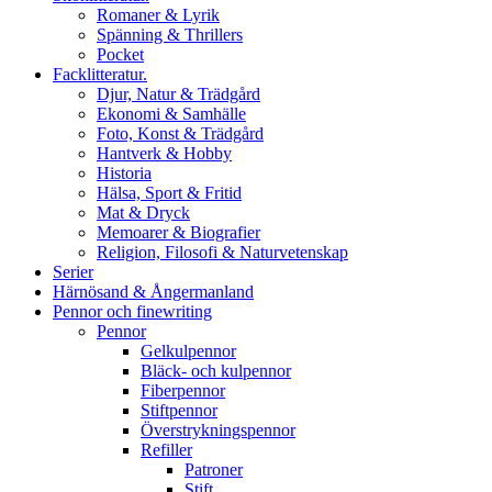
Romaner & Lyrik
Spänning & Thrillers
Pocket
Facklitteratur.
Djur, Natur & Trädgård
Ekonomi & Samhälle
Foto, Konst & Trädgård
Hantverk & Hobby
Historia
Hälsa, Sport & Fritid
Mat & Dryck
Memoarer & Biografier
Religion, Filosofi & Naturvetenskap
Serier
Härnösand & Ångermanland
Pennor och finewriting
Pennor
Gelkulpennor
Bläck- och kulpennor
Fiberpennor
Stiftpennor
Överstrykningspennor
Refiller
Patroner
Stift