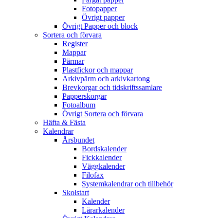
Fotopapper
Övrigt papper
Övrigt Papper och block
Sortera och förvara
Register
Mappar
Pärmar
Plastfickor och mappar
Arkivpärm och arkivkartong
Brevkorgar och tidskriftssamlare
Papperskorgar
Fotoalbum
Övrigt Sortera och förvara
Häfta & Fästa
Kalendrar
Årsbundet
Bordskalender
Fickkalender
Väggkalender
Filofax
Systemkalendrar och tillbehör
Skolstart
Kalender
Lärarkalender