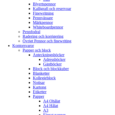
Blyertspennor
Kalligrafi och reservoar
Finewritning
Pennvässare
Märkpennor
Whiteboardpennor
Pennfodral
Radering och korrigering
Övrigt Pennor och finewriting
Kontorsvaror
Papper och block
Anteckningsböcker
Adressböcker
Gästböcker
Block och blockkuber
Blanketter
Kollegieblock
Notisar
Kartong
Etiketter
Papper
A4 Ohålat
A4 Hålat
A3
Färgat papper