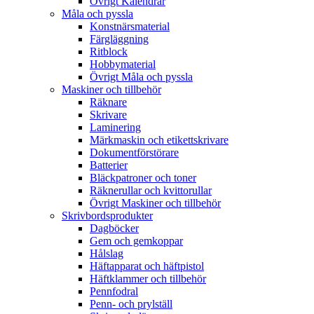
Övrigt Kalendrar
Måla och pyssla
Konstnärsmaterial
Färgläggning
Ritblock
Hobbymaterial
Övrigt Måla och pyssla
Maskiner och tillbehör
Räknare
Skrivare
Laminering
Märkmaskin och etikettskrivare
Dokumentförstörare
Batterier
Bläckpatroner och toner
Räknerullar och kvittorullar
Övrigt Maskiner och tillbehör
Skrivbordsprodukter
Dagböcker
Gem och gemkoppar
Hålslag
Häftapparat och häftpistol
Häftklammer och tillbehör
Pennfodral
Penn- och prylställ