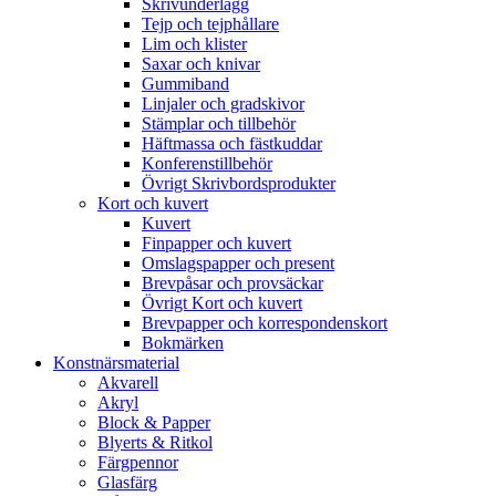
Skrivunderlägg
Tejp och tejphållare
Lim och klister
Saxar och knivar
Gummiband
Linjaler och gradskivor
Stämplar och tillbehör
Häftmassa och fästkuddar
Konferenstillbehör
Övrigt Skrivbordsprodukter
Kort och kuvert
Kuvert
Finpapper och kuvert
Omslagspapper och present
Brevpåsar och provsäckar
Övrigt Kort och kuvert
Brevpapper och korrespondenskort
Bokmärken
Konstnärsmaterial
Akvarell
Akryl
Block & Papper
Blyerts & Ritkol
Färgpennor
Glasfärg