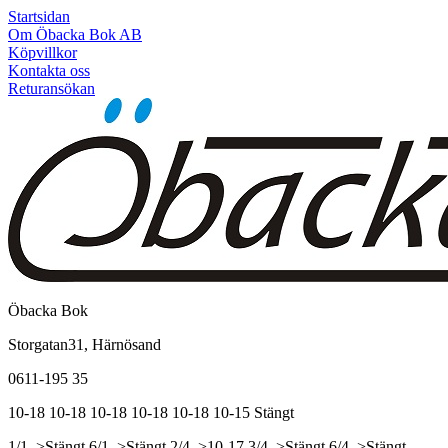
Startsidan
Om Öbacka Bok AB
Köpvillkor
Kontakta oss
Returansökan
Öbacka Bok
Storgatan31, Härnösand
0611-195 35
10-18
10-18
10-18
10-18
10-18
10-15
Stängt
1/1, >Stängt
6/1, >Stängt
2/4, >10-17
3/4, >Stängt
6/4, >Stängt