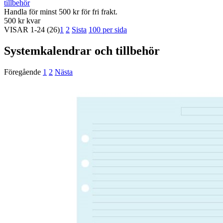
tillbehör
Handla för minst 500 kr för fri frakt.
500 kr kvar
VISAR
1-24
(26)
1
2
Sista
100 per sida
Systemkalendrar och tillbehör
Föregående
1
2
Nästa