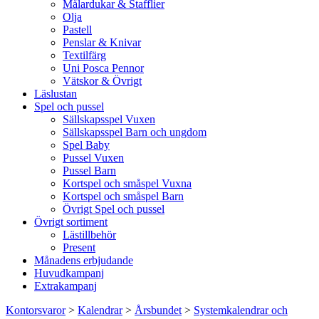
Målardukar & Stafflier
Olja
Pastell
Penslar & Knivar
Textilfärg
Uni Posca Pennor
Vätskor & Övrigt
Läslustan
Spel och pussel
Sällskapsspel Vuxen
Sällskapsspel Barn och ungdom
Spel Baby
Pussel Vuxen
Pussel Barn
Kortspel och småspel Vuxna
Kortspel och småspel Barn
Övrigt Spel och pussel
Övrigt sortiment
Lästillbehör
Present
Månadens erbjudande
Huvudkampanj
Extrakampanj
Kontorsvaror
>
Kalendrar
>
Årsbundet
>
Systemkalendrar och