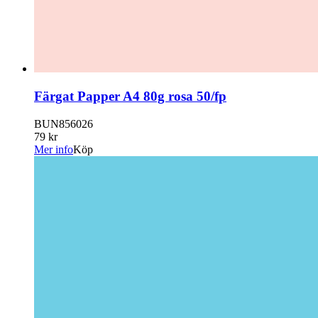
Färgat Papper A4 80g rosa 50/fp
BUN856026
79 kr
Mer info
Köp