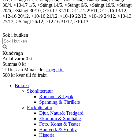
30/4, >10-17
1/5, >Stängt
14/5, >Stängt
6/6, >Stängt
19/6, >Stängt
20/6, >Stängt
30/10, >10-17
31/10, >11-15
29/11, >12-16
13/12,
>12-16
20/12, >10-16
21/12, >10-19
22/12, >10-19
24/12, >10-13
25/12, >Stängt
26/12, >12-16
31/12, >10-13
Sök i butiken
Kundvagn
Antal varor
0
st
Summa
0 kr
Till kassan
Mina sidor
Logga in
500 kr kvar till fri frakt.
Bokrea
Skönlitteratur
Romaner & Lyrik
Spänning & Thrillers
Facklitteratur
Djur, Natur& Trädgård
Ekonomi & Samhälle
Foto, Konst & Teater
Hantverk & Hobby
Historia