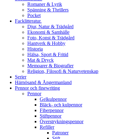
Romaner & Lyrik
Spänning & Thrillers
Pocket
Facklitteratur.
Djur, Natur & Trädgård
Ekonomi & Samhälle
Foto, Konst & Trädgård
Hantverk & Hobby
Historia
Hälsa, Sport & Fritid
Mat & Dryck
Memoarer & Biografier
Religion, Filosofi & Naturvetenskap
Serier
Härnösand & Ångermanland
Pennor och finewriting
Pennor
Gelkulpennor
Bläck- och kulpennor
Fiberpennor
Stiftpennor
Överstrykningspennor
Refiller
Patroner
Stift