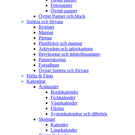
Fotopapper
Övrigt papper
Övrigt Papper och block
Sortera och förvara
Register
Mappar
Pärmar
Plastfickor och mappar
Arkivpärm och arkivkartong
Brevkorgar och tidskriftssamlare
Papperskorgar
Fotoalbum
Övrigt Sortera och förvara
Häfta & Fästa
Kalendrar
Årsbundet
Bordskalender
Fickkalender
Väggkalender
Filofax
Systemkalendrar och tillbehör
Skolstart
Kalender
Lärarkalender