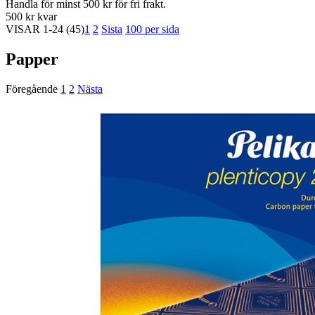
Handla för minst 500 kr för fri frakt.
500 kr kvar
VISAR
1-24
(45)
1
2
Sista
100 per sida
Papper
Föregående
1
2
Nästa