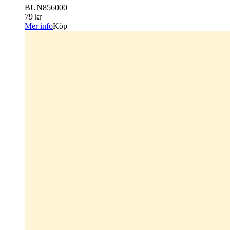
BUN856000
79 kr
Mer info
Köp