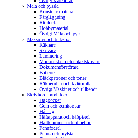
Övrigt Kalendrar
Måla och pyssla
Konstnärsmaterial
Färgläggning
Ritblock
Hobbymaterial
Övrigt Måla och pyssla
Maskiner och tillbehör
Räknare
Skrivare
Laminering
Märkmaskin och etikettskrivare
Dokumentförstörare
Batterier
Bläckpatroner och toner
Räknerullar och kvittorullar
Övrigt Maskiner och tillbehör
Skrivbordsprodukter
Dagböcker
Gem och gemkoppar
Hålslag
Häftapparat och häftpistol
Häftklammer och tillbehör
Pennfodral
Penn- och prylställ