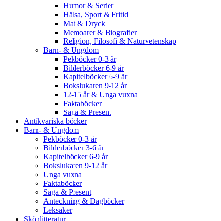
Humor & Serier
Hälsa, Sport & Fritid
Mat & Dryck
Memoarer & Biografier
Religion, Filosofi & Naturvetenskap
Barn- & Ungdom
Pekböcker 0-3 år
Bilderböcker 6-9 år
Kapitelböcker 6-9 år
Bokslukaren 9-12 år
12-15 år & Unga vuxna
Faktaböcker
Saga & Present
Antikvariska böcker
Barn- & Ungdom
Pekböcker 0-3 år
Bilderböcker 3-6 år
Kapitelböcker 6-9 år
Bokslukaren 9-12 år
Unga vuxna
Faktaböcker
Saga & Present
Anteckning & Dagböcker
Leksaker
Skönlitteratur.