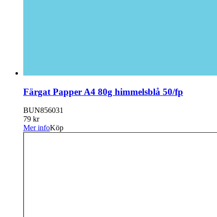
Färgat Papper A4 80g himmelsblå 50/fp
BUN856031
79 kr
Mer info
Köp