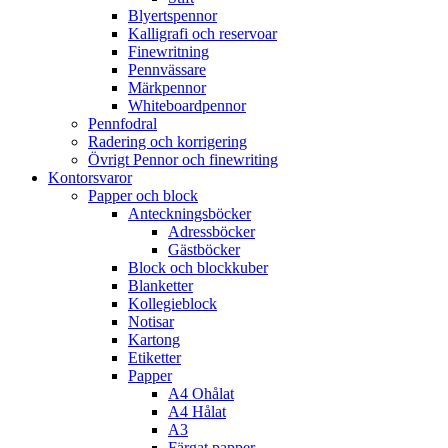
Blyertspennor
Kalligrafi och reservoar
Finewritning
Pennvässare
Märkpennor
Whiteboardpennor
Pennfodral
Radering och korrigering
Övrigt Pennor och finewriting
Kontorsvaror
Papper och block
Anteckningsböcker
Adressböcker
Gästböcker
Block och blockkuber
Blanketter
Kollegieblock
Notisar
Kartong
Etiketter
Papper
A4 Ohålat
A4 Hålat
A3
Färgat papper