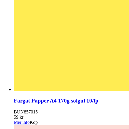
Färgat Papper A4 170g solgul 10/fp
BUN857015
59 kr
Mer info
Köp