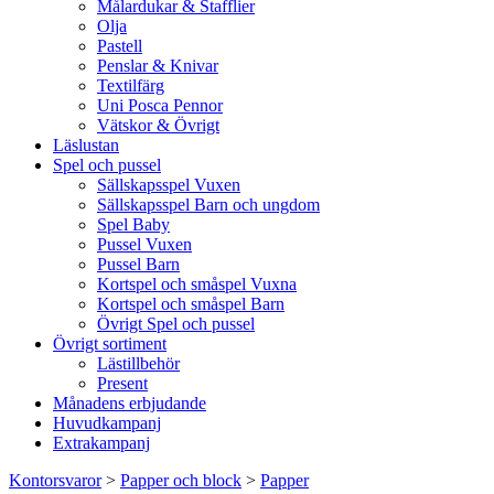
Målardukar & Stafflier
Olja
Pastell
Penslar & Knivar
Textilfärg
Uni Posca Pennor
Vätskor & Övrigt
Läslustan
Spel och pussel
Sällskapsspel Vuxen
Sällskapsspel Barn och ungdom
Spel Baby
Pussel Vuxen
Pussel Barn
Kortspel och småspel Vuxna
Kortspel och småspel Barn
Övrigt Spel och pussel
Övrigt sortiment
Lästillbehör
Present
Månadens erbjudande
Huvudkampanj
Extrakampanj
Kontorsvaror
>
Papper och block
>
Papper