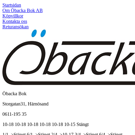
Startsidan
Om Öbacka Bok AB
Köpvillkor
Kontakta oss
Returansökan
Öbacka Bok
Storgatan31, Härnösand
0611-195 35
10-18
10-18
10-18
10-18
10-18
10-15
Stängt
1/1, >Stängt
6/1, >Stängt
2/4, >10-17
3/4, >Stängt
6/4, >Stängt