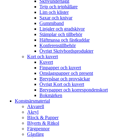
Skrivunderlägg
Tejp och tejphållare
Lim och klister
Saxar och knivar
Gummiband
Linjaler och gradskivor
Stämplar och tillbehör
Häftmassa och fästkuddar
Konferenstillbehör
Övrigt Skrivbordsprodukter
Kort och kuvert
Kuvert
Finpapper och kuvert
Omslagspapper och present
Brevpåsar och provsäckar
Övrigt Kort och kuvert
Brevpapper och korrespondenskort
Bokmärken
Konstnärsmaterial
Akvarell
Akryl
Block & Papper
Blyerts & Ritkol
Färgpennor
Glasfärg