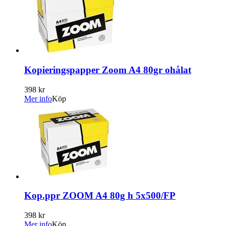
Kopieringspapper Zoom A4 80gr ohålat
398 kr
Mer info
Köp
Kop.ppr ZOOM A4 80g h 5x500/FP
398 kr
Mer info
Köp