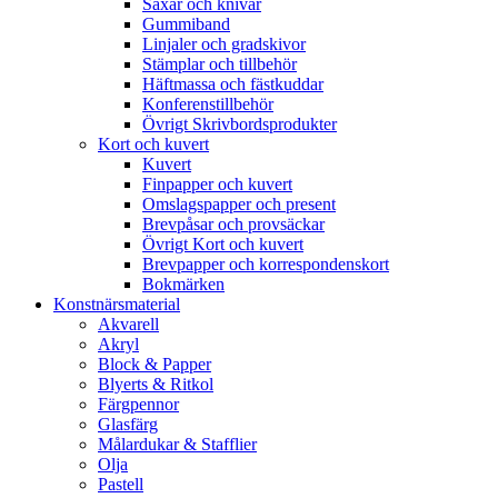
Saxar och knivar
Gummiband
Linjaler och gradskivor
Stämplar och tillbehör
Häftmassa och fästkuddar
Konferenstillbehör
Övrigt Skrivbordsprodukter
Kort och kuvert
Kuvert
Finpapper och kuvert
Omslagspapper och present
Brevpåsar och provsäckar
Övrigt Kort och kuvert
Brevpapper och korrespondenskort
Bokmärken
Konstnärsmaterial
Akvarell
Akryl
Block & Papper
Blyerts & Ritkol
Färgpennor
Glasfärg
Målardukar & Stafflier
Olja
Pastell