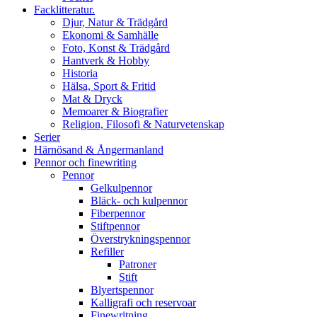
Facklitteratur.
Djur, Natur & Trädgård
Ekonomi & Samhälle
Foto, Konst & Trädgård
Hantverk & Hobby
Historia
Hälsa, Sport & Fritid
Mat & Dryck
Memoarer & Biografier
Religion, Filosofi & Naturvetenskap
Serier
Härnösand & Ångermanland
Pennor och finewriting
Pennor
Gelkulpennor
Bläck- och kulpennor
Fiberpennor
Stiftpennor
Överstrykningspennor
Refiller
Patroner
Stift
Blyertspennor
Kalligrafi och reservoar
Finewritning