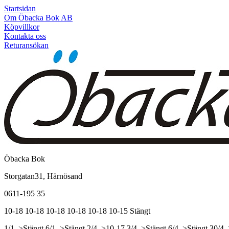
Startsidan
Om Öbacka Bok AB
Köpvillkor
Kontakta oss
Returansökan
Öbacka Bok
Storgatan31, Härnösand
0611-195 35
10-18
10-18
10-18
10-18
10-18
10-15
Stängt
1/1, >Stängt
6/1, >Stängt
2/4, >10-17
3/4, >Stängt
6/4, >Stängt
30/4,