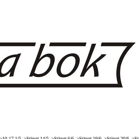
 >10-17
1/5, >Stängt
14/5, >Stängt
6/6, >Stängt
19/6, >Stängt
20/6, >St