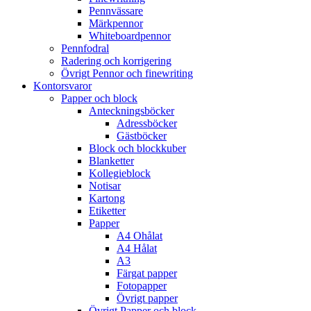
Pennvässare
Märkpennor
Whiteboardpennor
Pennfodral
Radering och korrigering
Övrigt Pennor och finewriting
Kontorsvaror
Papper och block
Anteckningsböcker
Adressböcker
Gästböcker
Block och blockkuber
Blanketter
Kollegieblock
Notisar
Kartong
Etiketter
Papper
A4 Ohålat
A4 Hålat
A3
Färgat papper
Fotopapper
Övrigt papper
Övrigt Papper och block