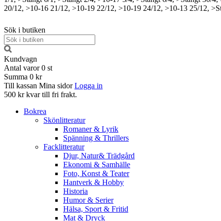
20/12, >10-16
21/12, >10-19
22/12, >10-19
24/12, >10-13
25/12, >S
Sök i butiken
Kundvagn
Antal varor
0
st
Summa
0 kr
Till kassan
Mina sidor
Logga in
500 kr kvar till fri frakt.
Bokrea
Skönlitteratur
Romaner & Lyrik
Spänning & Thrillers
Facklitteratur
Djur, Natur& Trädgård
Ekonomi & Samhälle
Foto, Konst & Teater
Hantverk & Hobby
Historia
Humor & Serier
Hälsa, Sport & Fritid
Mat & Dryck