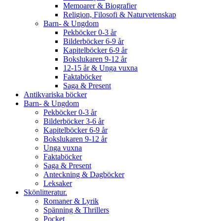
Memoarer & Biografier
Religion, Filosofi & Naturvetenskap
Barn- & Ungdom
Pekböcker 0-3 år
Bilderböcker 6-9 år
Kapitelböcker 6-9 år
Bokslukaren 9-12 år
12-15 år & Unga vuxna
Faktaböcker
Saga & Present
Antikvariska böcker
Barn- & Ungdom
Pekböcker 0-3 år
Bilderböcker 3-6 år
Kapitelböcker 6-9 år
Bokslukaren 9-12 år
Unga vuxna
Faktaböcker
Saga & Present
Anteckning & Dagböcker
Leksaker
Skönlitteratur.
Romaner & Lyrik
Spänning & Thrillers
Pocket