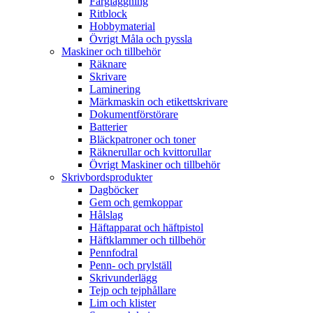
Färgläggning
Ritblock
Hobbymaterial
Övrigt Måla och pyssla
Maskiner och tillbehör
Räknare
Skrivare
Laminering
Märkmaskin och etikettskrivare
Dokumentförstörare
Batterier
Bläckpatroner och toner
Räknerullar och kvittorullar
Övrigt Maskiner och tillbehör
Skrivbordsprodukter
Dagböcker
Gem och gemkoppar
Hålslag
Häftapparat och häftpistol
Häftklammer och tillbehör
Pennfodral
Penn- och prylställ
Skrivunderlägg
Tejp och tejphållare
Lim och klister