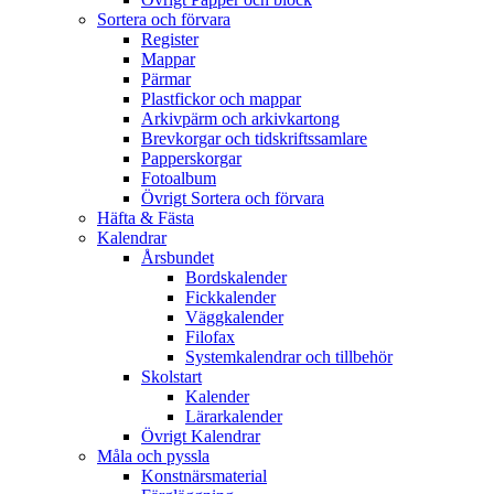
Sortera och förvara
Register
Mappar
Pärmar
Plastfickor och mappar
Arkivpärm och arkivkartong
Brevkorgar och tidskriftssamlare
Papperskorgar
Fotoalbum
Övrigt Sortera och förvara
Häfta & Fästa
Kalendrar
Årsbundet
Bordskalender
Fickkalender
Väggkalender
Filofax
Systemkalendrar och tillbehör
Skolstart
Kalender
Lärarkalender
Övrigt Kalendrar
Måla och pyssla
Konstnärsmaterial