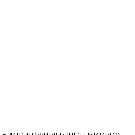
ängt
30/10, >10-17
31/10, >11-15
29/11, >12-16
13/12, >12-16