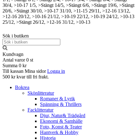
30/4, >10-17
1/5, >Stängt
14/5, >Stängt
6/6, >Stängt
19/6, >Stängt
20/6, >Stängt
30/10, >10-17
31/10, >11-15
29/11, >12-16
13/12,
>12-16
20/12, >10-16
21/12, >10-19
22/12, >10-19
24/12, >10-13
25/12, >Stängt
26/12, >12-16
31/12, >10-13
Sök i butiken
Kundvagn
Antal varor
0
st
Summa
0 kr
Till kassan
Mina sidor
Logga in
500 kr kvar till fri frakt.
Bokrea
Skönlitteratur
Romaner & Lyrik
Spänning & Thrillers
Facklitteratur
Djur, Natur& Trädgård
Ekonomi & Samhälle
Foto, Konst & Teater
Hantverk & Hobby
Historia