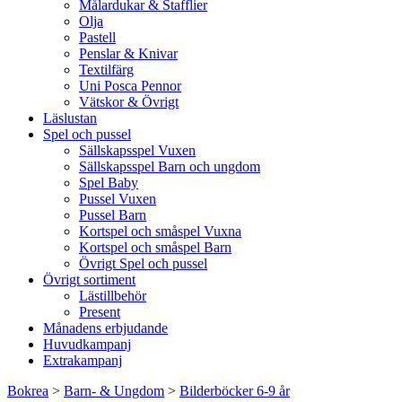
Målardukar & Stafflier
Olja
Pastell
Penslar & Knivar
Textilfärg
Uni Posca Pennor
Vätskor & Övrigt
Läslustan
Spel och pussel
Sällskapsspel Vuxen
Sällskapsspel Barn och ungdom
Spel Baby
Pussel Vuxen
Pussel Barn
Kortspel och småspel Vuxna
Kortspel och småspel Barn
Övrigt Spel och pussel
Övrigt sortiment
Lästillbehör
Present
Månadens erbjudande
Huvudkampanj
Extrakampanj
Bokrea
>
Barn- & Ungdom
>
Bilderböcker 6-9 år