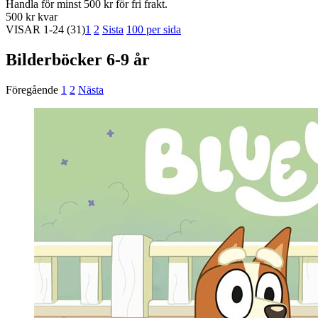
Handla för minst 500 kr för fri frakt.
500 kr kvar
VISAR
1-24
(31)
1
2
Sista
100 per sida
Bilderböcker 6-9 år
Föregående
1
2
Nästa