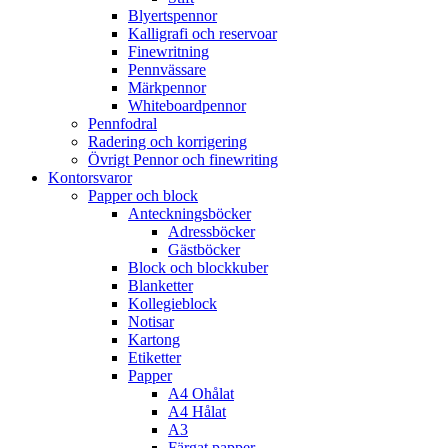
Blyertspennor
Kalligrafi och reservoar
Finewritning
Pennvässare
Märkpennor
Whiteboardpennor
Pennfodral
Radering och korrigering
Övrigt Pennor och finewriting
Kontorsvaror
Papper och block
Anteckningsböcker
Adressböcker
Gästböcker
Block och blockkuber
Blanketter
Kollegieblock
Notisar
Kartong
Etiketter
Papper
A4 Ohålat
A4 Hålat
A3
Färgat papper