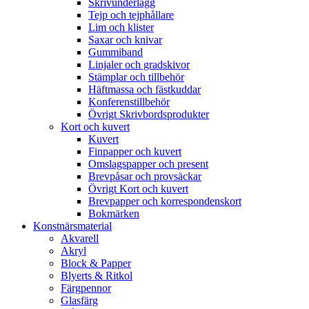
Skrivunderlägg
Tejp och tejphållare
Lim och klister
Saxar och knivar
Gummiband
Linjaler och gradskivor
Stämplar och tillbehör
Häftmassa och fästkuddar
Konferenstillbehör
Övrigt Skrivbordsprodukter
Kort och kuvert
Kuvert
Finpapper och kuvert
Omslagspapper och present
Brevpåsar och provsäckar
Övrigt Kort och kuvert
Brevpapper och korrespondenskort
Bokmärken
Konstnärsmaterial
Akvarell
Akryl
Block & Papper
Blyerts & Ritkol
Färgpennor
Glasfärg