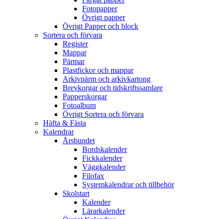
Fotopapper
Övrigt papper
Övrigt Papper och block
Sortera och förvara
Register
Mappar
Pärmar
Plastfickor och mappar
Arkivpärm och arkivkartong
Brevkorgar och tidskriftssamlare
Papperskorgar
Fotoalbum
Övrigt Sortera och förvara
Häfta & Fästa
Kalendrar
Årsbundet
Bordskalender
Fickkalender
Väggkalender
Filofax
Systemkalendrar och tillbehör
Skolstart
Kalender
Lärarkalender