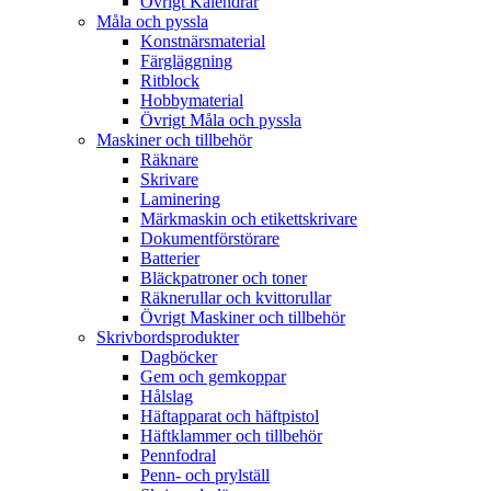
Övrigt Kalendrar
Måla och pyssla
Konstnärsmaterial
Färgläggning
Ritblock
Hobbymaterial
Övrigt Måla och pyssla
Maskiner och tillbehör
Räknare
Skrivare
Laminering
Märkmaskin och etikettskrivare
Dokumentförstörare
Batterier
Bläckpatroner och toner
Räknerullar och kvittorullar
Övrigt Maskiner och tillbehör
Skrivbordsprodukter
Dagböcker
Gem och gemkoppar
Hålslag
Häftapparat och häftpistol
Häftklammer och tillbehör
Pennfodral
Penn- och prylställ