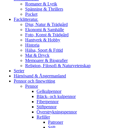
Romaner & Lyrik
Spänning & Thrillers
Pocket
Facklitteratur.
Djur, Natur & Trädgård
Ekonomi & Samhälle
Foto, Konst & Trädgård
Hantverk & Hobby
Historia
Hälsa, Sport & Fritid
Mat & Dryck
Memoarer & Biografier
Religion, Filosofi & Naturvetenskap
Serier
Härnösand & Ångermanland
Pennor och finewriting
Pennor
Gelkulpennor
Bläck- och kulpennor
Fiberpennor
Stiftpennor
Överstrykningspennor
Refiller
Patroner
Stift