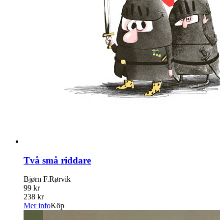
Två små riddare
Bjørn F.Rørvik
99 kr
238 kr
Mer info
Köp