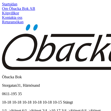
Startsidan
Om Öbacka Bok AB
Köpvillkor
Kontakta oss
Returansökan
Öbacka Bok
Storgatan31, Härnösand
0611-195 35
10-18
10-18
10-18
10-18
10-18
10-15
Stängt
1/1, >Stängt
6/1, >Stängt
2/4, >10-17
3/4, >Stängt
6/4, >Stängt