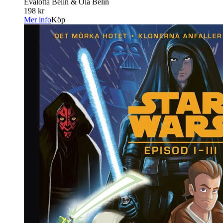
Evalotta Belin & Ola Belin
198 kr
Mer info
Köp