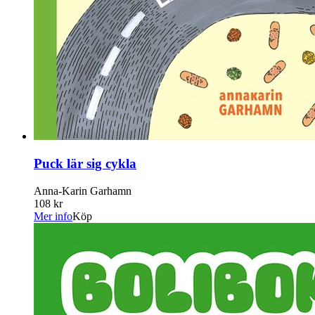
Puck lär sig cykla
Anna-Karin Garhamn
108 kr
Mer info
Köp