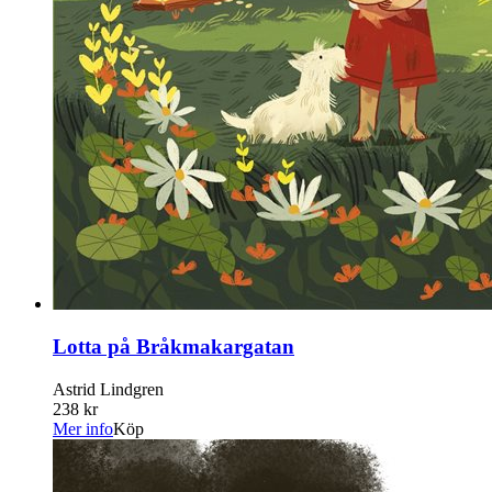
Lotta på Bråkmakargatan
Astrid Lindgren
238 kr
Mer info
Köp