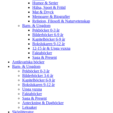
Humor & Serier
Hälsa, Sport & Fritid
Mat & Dryck
Memoarer & Biografier
Religion, Filosofi & Naturvetenskap
Barn- & Ungdom
Pekböcker 0-3 år
Bilderböcker 6-9 år
Kapitelböcker 6-9 år
Bokslukaren 9-12 år
12-15 år & Unga vuxna
Faktaböcker
Saga & Present
Antikvariska böcker
Barn- & Ungdom
Pekböcker 0-3 år
Bilderböcker 3-6 år
Kapitelböcker 6-9 år
Bokslukaren 9-12 år
Unga vuxna
Faktaböcker
Saga & Present
Anteckning & Dagböcker
Leksaker
Skönlitteratur.