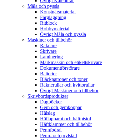
Övrigt Kalendrar
Måla och pyssla
Konstnärsmaterial
Färgläggning
Ritblock
Hobbymaterial
Övrigt Måla och pyssla
Maskiner och tillbehör
Räknare
Skrivare
Laminering
Märkmaskin och etikettskrivare
Dokumentförstörare
Batterier
Bläckpatroner och toner
Räknerullar och kvittorullar
Övrigt Maskiner och tillbehör
Skrivbordsprodukter
Dagböcker
Gem och gemkoppar
Hålslag
Häftapparat och häftpistol
Häftklammer och tillbehör
Pennfodral
Penn- och prylställ