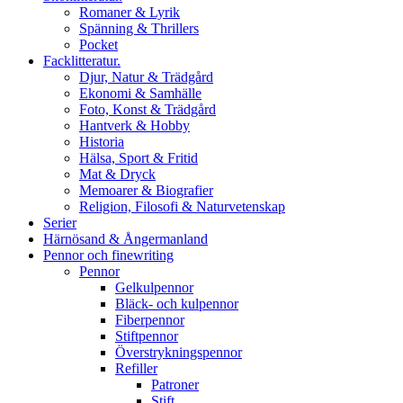
Romaner & Lyrik
Spänning & Thrillers
Pocket
Facklitteratur.
Djur, Natur & Trädgård
Ekonomi & Samhälle
Foto, Konst & Trädgård
Hantverk & Hobby
Historia
Hälsa, Sport & Fritid
Mat & Dryck
Memoarer & Biografier
Religion, Filosofi & Naturvetenskap
Serier
Härnösand & Ångermanland
Pennor och finewriting
Pennor
Gelkulpennor
Bläck- och kulpennor
Fiberpennor
Stiftpennor
Överstrykningspennor
Refiller
Patroner
Stift