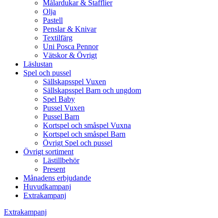
Målardukar & Stafflier
Olja
Pastell
Penslar & Knivar
Textilfärg
Uni Posca Pennor
Vätskor & Övrigt
Läslustan
Spel och pussel
Sällskapsspel Vuxen
Sällskapsspel Barn och ungdom
Spel Baby
Pussel Vuxen
Pussel Barn
Kortspel och småspel Vuxna
Kortspel och småspel Barn
Övrigt Spel och pussel
Övrigt sortiment
Lästillbehör
Present
Månadens erbjudande
Huvudkampanj
Extrakampanj
Extrakampanj