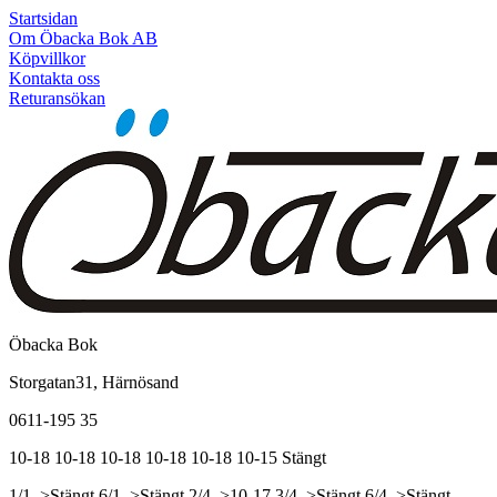
Startsidan
Om Öbacka Bok AB
Köpvillkor
Kontakta oss
Returansökan
Öbacka Bok
Storgatan31, Härnösand
0611-195 35
10-18
10-18
10-18
10-18
10-18
10-15
Stängt
1/1, >Stängt
6/1, >Stängt
2/4, >10-17
3/4, >Stängt
6/4, >Stängt