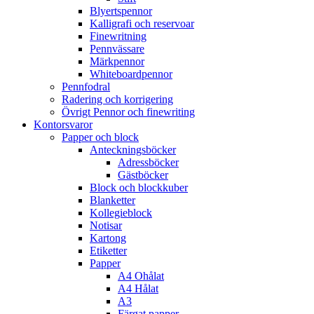
Blyertspennor
Kalligrafi och reservoar
Finewritning
Pennvässare
Märkpennor
Whiteboardpennor
Pennfodral
Radering och korrigering
Övrigt Pennor och finewriting
Kontorsvaror
Papper och block
Anteckningsböcker
Adressböcker
Gästböcker
Block och blockkuber
Blanketter
Kollegieblock
Notisar
Kartong
Etiketter
Papper
A4 Ohålat
A4 Hålat
A3
Färgat papper