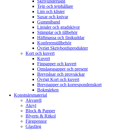
Skrivunderlägg
Tejp och tejphållare
Lim och klister
Saxar och knivar
Gummiband
Linjaler och gradskivor
Stämplar och tillbehör
Häftmassa och fästkuddar
Konferenstillbehör
Övrigt Skrivbordsprodukter
Kort och kuvert
Kuvert
Finpapper och kuvert
Omslagspapper och present
Brevpåsar och provsäckar
Övrigt Kort och kuvert
Brevpapper och korrespondenskort
Bokmärken
Konstnärsmaterial
Akvarell
Akryl
Block & Papper
Blyerts & Ritkol
Färgpennor
Glasfärg