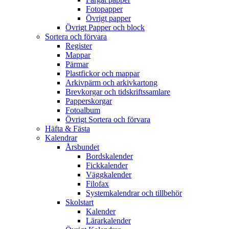
Fotopapper
Övrigt papper
Övrigt Papper och block
Sortera och förvara
Register
Mappar
Pärmar
Plastfickor och mappar
Arkivpärm och arkivkartong
Brevkorgar och tidskriftssamlare
Papperskorgar
Fotoalbum
Övrigt Sortera och förvara
Häfta & Fästa
Kalendrar
Årsbundet
Bordskalender
Fickkalender
Väggkalender
Filofax
Systemkalendrar och tillbehör
Skolstart
Kalender
Lärarkalender