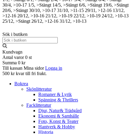
30/4, >10-17
1/5, >Stängt
14/5, >Stängt
6/6, >Stängt
19/6, >Stängt
20/6, >Stängt
30/10, >10-17
31/10, >11-15
29/11, >12-16
13/12,
>12-16
20/12, >10-16
21/12, >10-19
22/12, >10-19
24/12, >10-13
25/12, >Stängt
26/12, >12-16
31/12, >10-13
Sök i butiken
Kundvagn
Antal varor
0
st
Summa
0 kr
Till kassan
Mina sidor
Logga in
500 kr kvar till fri frakt.
Bokrea
Skönlitteratur
Romaner & Lyrik
Spänning & Thrillers
Facklitteratur
Djur, Natur& Trädgård
Ekonomi & Samhälle
Foto, Konst & Teater
Hantverk & Hobby
Historia