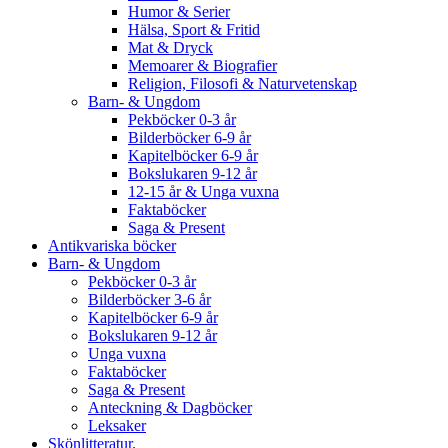
Humor & Serier
Hälsa, Sport & Fritid
Mat & Dryck
Memoarer & Biografier
Religion, Filosofi & Naturvetenskap
Barn- & Ungdom
Pekböcker 0-3 år
Bilderböcker 6-9 år
Kapitelböcker 6-9 år
Bokslukaren 9-12 år
12-15 år & Unga vuxna
Faktaböcker
Saga & Present
Antikvariska böcker
Barn- & Ungdom
Pekböcker 0-3 år
Bilderböcker 3-6 år
Kapitelböcker 6-9 år
Bokslukaren 9-12 år
Unga vuxna
Faktaböcker
Saga & Present
Anteckning & Dagböcker
Leksaker
Skönlitteratur.