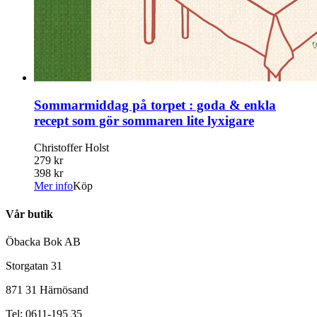
Sommarmiddag på torpet : goda & enkla
recept som gör sommaren lite lyxigare
Christoffer Holst
279 kr
398 kr
Mer info
Köp
Vår butik
Öbacka Bok AB
Storgatan 31
871 31 Härnösand
Tel: 0611-195 35