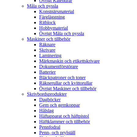
Övrigt Kalendrar
Måla och pyssla
Konstnärsmaterial
Färgläggning
Ritblock
Hobbymaterial
Övrigt Måla och pyssla
Maskiner och tillbehör
Räknare
Skrivare
Laminering
Märkmaskin och etikettskrivare
Dokumentförstörare
Batterier
Bläckpatroner och toner
Räknerullar och kvittorullar
Övrigt Maskiner och tillbehör
Skrivbordsprodukter
Dagböcker
Gem och gemkoppar
Hålslag
Häftapparat och häftpistol
Häftklammer och tillbehör
Pennfodral
Penn- och prylställ