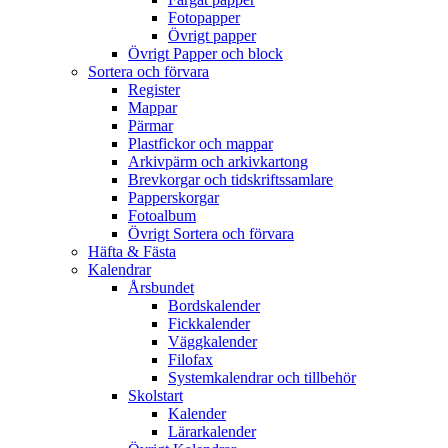
Fotopapper
Övrigt papper
Övrigt Papper och block
Sortera och förvara
Register
Mappar
Pärmar
Plastfickor och mappar
Arkivpärm och arkivkartong
Brevkorgar och tidskriftssamlare
Papperskorgar
Fotoalbum
Övrigt Sortera och förvara
Häfta & Fästa
Kalendrar
Årsbundet
Bordskalender
Fickkalender
Väggkalender
Filofax
Systemkalendrar och tillbehör
Skolstart
Kalender
Lärarkalender