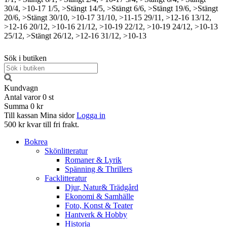
30/4, >10-17
1/5, >Stängt
14/5, >Stängt
6/6, >Stängt
19/6, >Stängt
20/6, >Stängt
30/10, >10-17
31/10, >11-15
29/11, >12-16
13/12,
>12-16
20/12, >10-16
21/12, >10-19
22/12, >10-19
24/12, >10-13
25/12, >Stängt
26/12, >12-16
31/12, >10-13
Sök i butiken
Kundvagn
Antal varor
0
st
Summa
0 kr
Till kassan
Mina sidor
Logga in
500 kr kvar till fri frakt.
Bokrea
Skönlitteratur
Romaner & Lyrik
Spänning & Thrillers
Facklitteratur
Djur, Natur& Trädgård
Ekonomi & Samhälle
Foto, Konst & Teater
Hantverk & Hobby
Historia