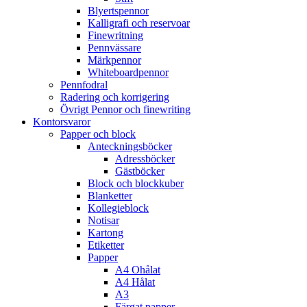
Blyertspennor
Kalligrafi och reservoar
Finewritning
Pennvässare
Märkpennor
Whiteboardpennor
Pennfodral
Radering och korrigering
Övrigt Pennor och finewriting
Kontorsvaror
Papper och block
Anteckningsböcker
Adressböcker
Gästböcker
Block och blockkuber
Blanketter
Kollegieblock
Notisar
Kartong
Etiketter
Papper
A4 Ohålat
A4 Hålat
A3
Färgat papper