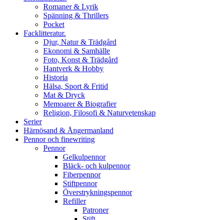
Romaner & Lyrik
Spänning & Thrillers
Pocket
Facklitteratur.
Djur, Natur & Trädgård
Ekonomi & Samhälle
Foto, Konst & Trädgård
Hantverk & Hobby
Historia
Hälsa, Sport & Fritid
Mat & Dryck
Memoarer & Biografier
Religion, Filosofi & Naturvetenskap
Serier
Härnösand & Ångermanland
Pennor och finewriting
Pennor
Gelkulpennor
Bläck- och kulpennor
Fiberpennor
Stiftpennor
Överstrykningspennor
Refiller
Patroner
Stift