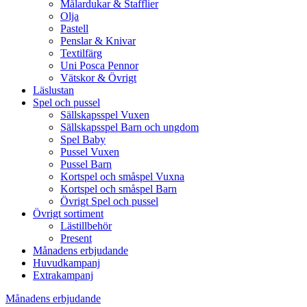
Målardukar & Stafflier
Olja
Pastell
Penslar & Knivar
Textilfärg
Uni Posca Pennor
Vätskor & Övrigt
Läslustan
Spel och pussel
Sällskapsspel Vuxen
Sällskapsspel Barn och ungdom
Spel Baby
Pussel Vuxen
Pussel Barn
Kortspel och småspel Vuxna
Kortspel och småspel Barn
Övrigt Spel och pussel
Övrigt sortiment
Lästillbehör
Present
Månadens erbjudande
Huvudkampanj
Extrakampanj
Månadens erbjudande