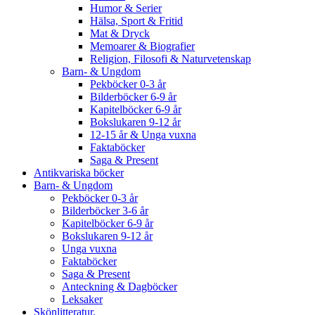
Humor & Serier
Hälsa, Sport & Fritid
Mat & Dryck
Memoarer & Biografier
Religion, Filosofi & Naturvetenskap
Barn- & Ungdom
Pekböcker 0-3 år
Bilderböcker 6-9 år
Kapitelböcker 6-9 år
Bokslukaren 9-12 år
12-15 år & Unga vuxna
Faktaböcker
Saga & Present
Antikvariska böcker
Barn- & Ungdom
Pekböcker 0-3 år
Bilderböcker 3-6 år
Kapitelböcker 6-9 år
Bokslukaren 9-12 år
Unga vuxna
Faktaböcker
Saga & Present
Anteckning & Dagböcker
Leksaker
Skönlitteratur.