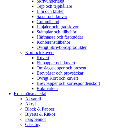
Skrivunderlägg
Tejp och tejphållare
Lim och klister
Saxar och knivar
Gummiband
Linjaler och gradskivor
Stämplar och tillbehör
Häftmassa och fästkuddar
Konferenstillbehör
Övrigt Skrivbordsprodukter
Kort och kuvert
Kuvert
Finpapper och kuvert
Omslagspapper och present
Brevpåsar och provsäckar
Övrigt Kort och kuvert
Brevpapper och korrespondenskort
Bokmärken
Konstnärsmaterial
Akvarell
Akryl
Block & Papper
Blyerts & Ritkol
Färgpennor
Glasfärg