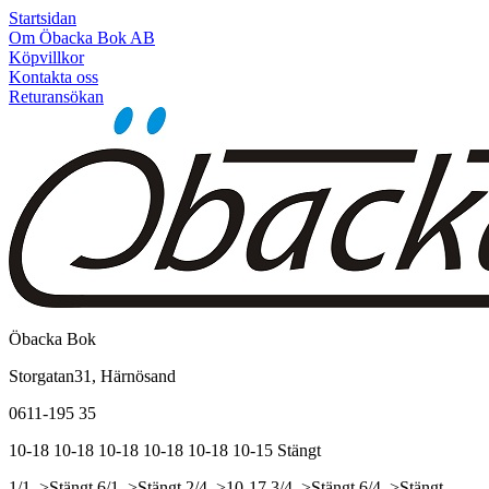
Startsidan
Om Öbacka Bok AB
Köpvillkor
Kontakta oss
Returansökan
Öbacka Bok
Storgatan31, Härnösand
0611-195 35
10-18
10-18
10-18
10-18
10-18
10-15
Stängt
1/1, >Stängt
6/1, >Stängt
2/4, >10-17
3/4, >Stängt
6/4, >Stängt