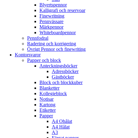
Blyertspennor
Kalligrafi och reservoar
Finewritning
Pennvässare
Märkpennor
Whiteboardpennor
Pennfodral
Radering och korrigering
Övrigt Pennor och finewriting
Kontorsvaror
Papper och block
Anteckningsböcker
Adressböcker
Gästböcker
Block och blockkuber
Blanketter
Kollegieblock
Notisar
Kartong
Etiketter
Papper
A4 Ohålat
A4 Hålat
A3
Färgat papper