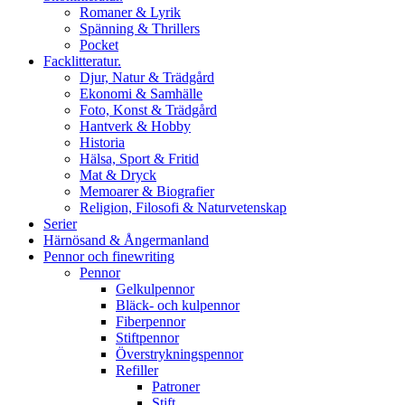
Romaner & Lyrik
Spänning & Thrillers
Pocket
Facklitteratur.
Djur, Natur & Trädgård
Ekonomi & Samhälle
Foto, Konst & Trädgård
Hantverk & Hobby
Historia
Hälsa, Sport & Fritid
Mat & Dryck
Memoarer & Biografier
Religion, Filosofi & Naturvetenskap
Serier
Härnösand & Ångermanland
Pennor och finewriting
Pennor
Gelkulpennor
Bläck- och kulpennor
Fiberpennor
Stiftpennor
Överstrykningspennor
Refiller
Patroner
Stift