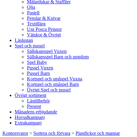
Målardukar & Stafflier
Olja
Pastell
Penslar & Knivar
Textilfärg
Uni Posca Pennor
Vätskor & Övrigt
Läslustan
Spel och pussel
Sällskapsspel Vuxen
Sällskapsspel Barn och ungdom
Spel Baby
Pussel Vuxen
Pussel Barn
Kortspel och småspel Vuxna
Kortspel och småspel Barn
Övrigt Spel och pussel
Övrigt sortiment
Lästillbehör
Present
Månadens erbjudande
Huvudkampanj
Extrakampanj
Kontorsvaror
>
Sortera och förvara
>
Plastfickor och mappar