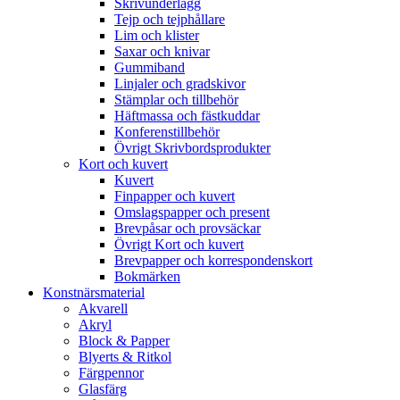
Skrivunderlägg
Tejp och tejphållare
Lim och klister
Saxar och knivar
Gummiband
Linjaler och gradskivor
Stämplar och tillbehör
Häftmassa och fästkuddar
Konferenstillbehör
Övrigt Skrivbordsprodukter
Kort och kuvert
Kuvert
Finpapper och kuvert
Omslagspapper och present
Brevpåsar och provsäckar
Övrigt Kort och kuvert
Brevpapper och korrespondenskort
Bokmärken
Konstnärsmaterial
Akvarell
Akryl
Block & Papper
Blyerts & Ritkol
Färgpennor
Glasfärg