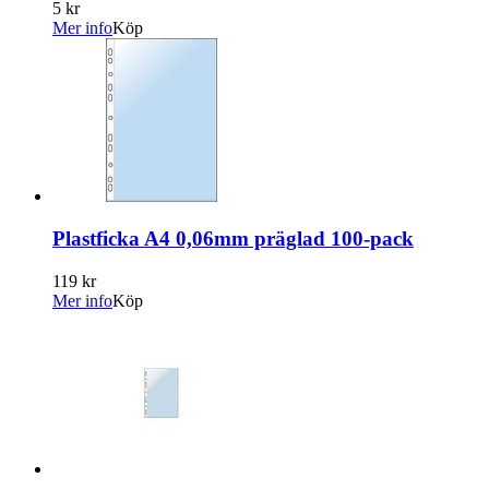
5 kr
Mer info
Köp
Plastficka A4 0,06mm präglad 100-pack
119 kr
Mer info
Köp