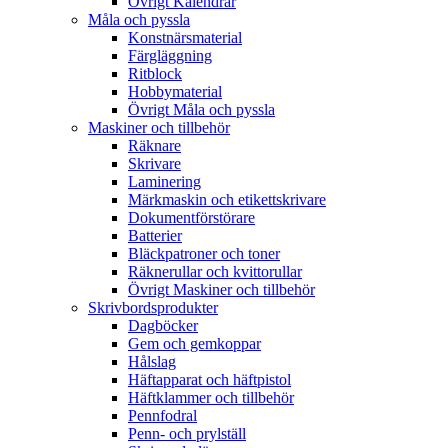
Övrigt Kalendrar
Måla och pyssla
Konstnärsmaterial
Färgläggning
Ritblock
Hobbymaterial
Övrigt Måla och pyssla
Maskiner och tillbehör
Räknare
Skrivare
Laminering
Märkmaskin och etikettskrivare
Dokumentförstörare
Batterier
Bläckpatroner och toner
Räknerullar och kvittorullar
Övrigt Maskiner och tillbehör
Skrivbordsprodukter
Dagböcker
Gem och gemkoppar
Hålslag
Häftapparat och häftpistol
Häftklammer och tillbehör
Pennfodral
Penn- och prylställ