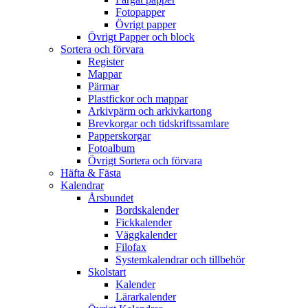
Fotopapper
Övrigt papper
Övrigt Papper och block
Sortera och förvara
Register
Mappar
Pärmar
Plastfickor och mappar
Arkivpärm och arkivkartong
Brevkorgar och tidskriftssamlare
Papperskorgar
Fotoalbum
Övrigt Sortera och förvara
Häfta & Fästa
Kalendrar
Årsbundet
Bordskalender
Fickkalender
Väggkalender
Filofax
Systemkalendrar och tillbehör
Skolstart
Kalender
Lärarkalender