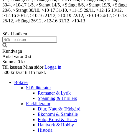
30/4, >10-17
1/5, >Stängt
14/5, >Stängt
6/6, >Stängt
19/6, >Stängt
20/6, >Stängt
30/10, >10-17
31/10, >11-15
29/11, >12-16
13/12,
>12-16
20/12, >10-16
21/12, >10-19
22/12, >10-19
24/12, >10-13
25/12, >Stängt
26/12, >12-16
31/12, >10-13
Sök i butiken
Kundvagn
Antal varor
0
st
Summa
0 kr
Till kassan
Mina sidor
Logga in
500 kr kvar till fri frakt.
Bokrea
Skönlitteratur
Romaner & Lyrik
Spänning & Thrillers
Facklitteratur
Djur, Natur& Trädgård
Ekonomi & Samhälle
Foto, Konst & Teater
Hantverk & Hobby
Historia