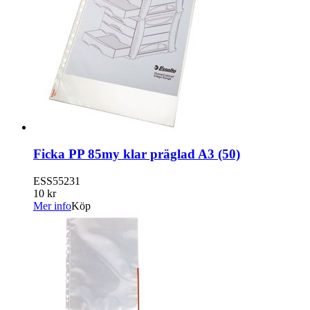
Ficka PP 85my klar präglad A3 (50)
ESS55231
10 kr
Mer info
Köp