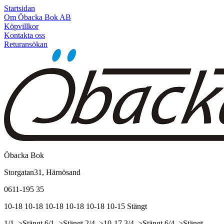
Startsidan
Om Öbacka Bok AB
Köpvillkor
Kontakta oss
Returansökan
Öbacka Bok
Storgatan31, Härnösand
0611-195 35
10-18
10-18
10-18
10-18
10-18
10-15
Stängt
1/1, >Stängt
6/1, >Stängt
2/4, >10-17
3/4, >Stängt
6/4, >Stängt