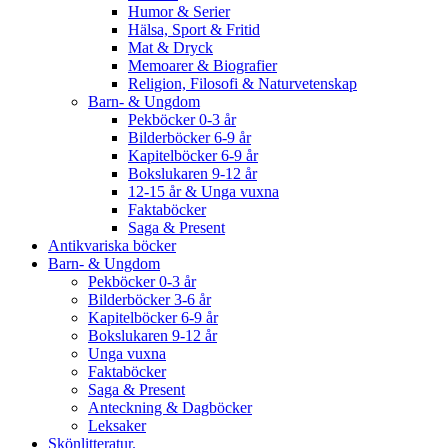
Humor & Serier
Hälsa, Sport & Fritid
Mat & Dryck
Memoarer & Biografier
Religion, Filosofi & Naturvetenskap
Barn- & Ungdom
Pekböcker 0-3 år
Bilderböcker 6-9 år
Kapitelböcker 6-9 år
Bokslukaren 9-12 år
12-15 år & Unga vuxna
Faktaböcker
Saga & Present
Antikvariska böcker
Barn- & Ungdom
Pekböcker 0-3 år
Bilderböcker 3-6 år
Kapitelböcker 6-9 år
Bokslukaren 9-12 år
Unga vuxna
Faktaböcker
Saga & Present
Anteckning & Dagböcker
Leksaker
Skönlitteratur.