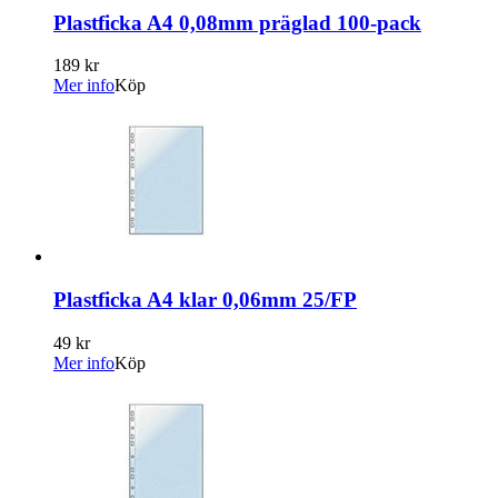
Plastficka A4 0,08mm präglad 100-pack
189 kr
Mer info
Köp
Plastficka A4 klar 0,06mm 25/FP
49 kr
Mer info
Köp