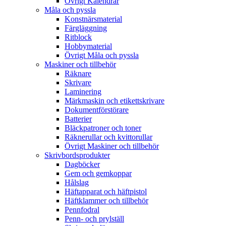
Övrigt Kalendrar
Måla och pyssla
Konstnärsmaterial
Färgläggning
Ritblock
Hobbymaterial
Övrigt Måla och pyssla
Maskiner och tillbehör
Räknare
Skrivare
Laminering
Märkmaskin och etikettskrivare
Dokumentförstörare
Batterier
Bläckpatroner och toner
Räknerullar och kvittorullar
Övrigt Maskiner och tillbehör
Skrivbordsprodukter
Dagböcker
Gem och gemkoppar
Hålslag
Häftapparat och häftpistol
Häftklammer och tillbehör
Pennfodral
Penn- och prylställ