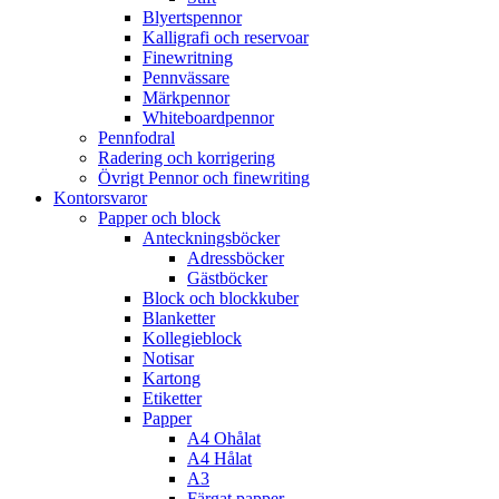
Blyertspennor
Kalligrafi och reservoar
Finewritning
Pennvässare
Märkpennor
Whiteboardpennor
Pennfodral
Radering och korrigering
Övrigt Pennor och finewriting
Kontorsvaror
Papper och block
Anteckningsböcker
Adressböcker
Gästböcker
Block och blockkuber
Blanketter
Kollegieblock
Notisar
Kartong
Etiketter
Papper
A4 Ohålat
A4 Hålat
A3
Färgat papper