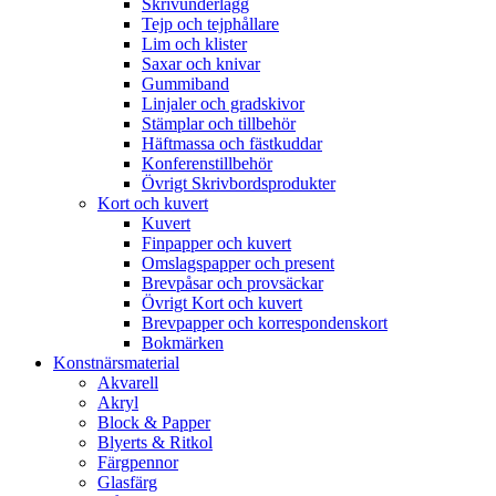
Skrivunderlägg
Tejp och tejphållare
Lim och klister
Saxar och knivar
Gummiband
Linjaler och gradskivor
Stämplar och tillbehör
Häftmassa och fästkuddar
Konferenstillbehör
Övrigt Skrivbordsprodukter
Kort och kuvert
Kuvert
Finpapper och kuvert
Omslagspapper och present
Brevpåsar och provsäckar
Övrigt Kort och kuvert
Brevpapper och korrespondenskort
Bokmärken
Konstnärsmaterial
Akvarell
Akryl
Block & Papper
Blyerts & Ritkol
Färgpennor
Glasfärg