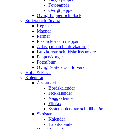
Fotopapper
Övrigt papper
Övrigt Papper och block
Sortera och förvara
Register
Mappar
Pärmar
Plastfickor och mappar
Arkivpärm och arkivkartong
Brevkorgar och tidskriftssamlare
Papperskorgar
Fotoalbum
Övrigt Sortera och förvara
Häfta & Fästa
Kalendrar
Årsbundet
Bordskalender
Fickkalender
Väggkalender
Filofax
Systemkalendrar och tillbehör
Skolstart
Kalender
Lärarkalender