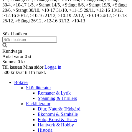
30/4, >10-17
1/5, >Stängt
14/5, >Stängt
6/6, >Stängt
19/6, >Stängt
20/6, >Stängt
30/10, >10-17
31/10, >11-15
29/11, >12-16
13/12,
>12-16
20/12, >10-16
21/12, >10-19
22/12, >10-19
24/12, >10-13
25/12, >Stängt
26/12, >12-16
31/12, >10-13
Sök i butiken
Kundvagn
Antal varor
0
st
Summa
0 kr
Till kassan
Mina sidor
Logga in
500 kr kvar till fri frakt.
Bokrea
Skönlitteratur
Romaner & Lyrik
Spänning & Thrillers
Facklitteratur
Djur, Natur& Trädgård
Ekonomi & Samhälle
Foto, Konst & Teater
Hantverk & Hobby
Historia