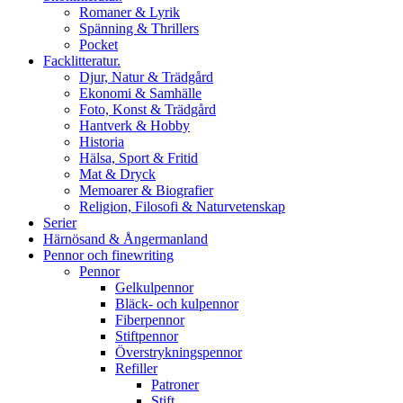
Romaner & Lyrik
Spänning & Thrillers
Pocket
Facklitteratur.
Djur, Natur & Trädgård
Ekonomi & Samhälle
Foto, Konst & Trädgård
Hantverk & Hobby
Historia
Hälsa, Sport & Fritid
Mat & Dryck
Memoarer & Biografier
Religion, Filosofi & Naturvetenskap
Serier
Härnösand & Ångermanland
Pennor och finewriting
Pennor
Gelkulpennor
Bläck- och kulpennor
Fiberpennor
Stiftpennor
Överstrykningspennor
Refiller
Patroner
Stift