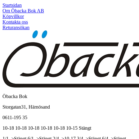
Startsidan
Om Öbacka Bok AB
Köpvillkor
Kontakta oss
Returansökan
Öbacka Bok
Storgatan31, Härnösand
0611-195 35
10-18
10-18
10-18
10-18
10-18
10-15
Stängt
1/1, >Stängt
6/1, >Stängt
2/4, >10-17
3/4, >Stängt
6/4, >Stängt