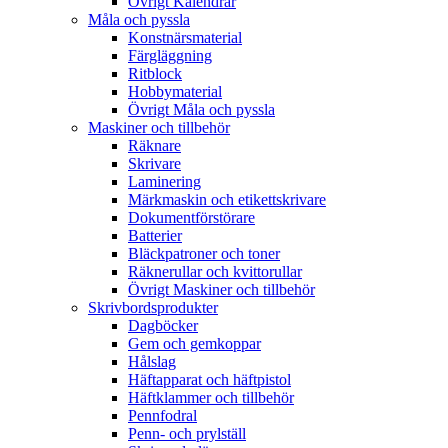
Övrigt Kalendrar
Måla och pyssla
Konstnärsmaterial
Färgläggning
Ritblock
Hobbymaterial
Övrigt Måla och pyssla
Maskiner och tillbehör
Räknare
Skrivare
Laminering
Märkmaskin och etikettskrivare
Dokumentförstörare
Batterier
Bläckpatroner och toner
Räknerullar och kvittorullar
Övrigt Maskiner och tillbehör
Skrivbordsprodukter
Dagböcker
Gem och gemkoppar
Hålslag
Häftapparat och häftpistol
Häftklammer och tillbehör
Pennfodral
Penn- och prylställ