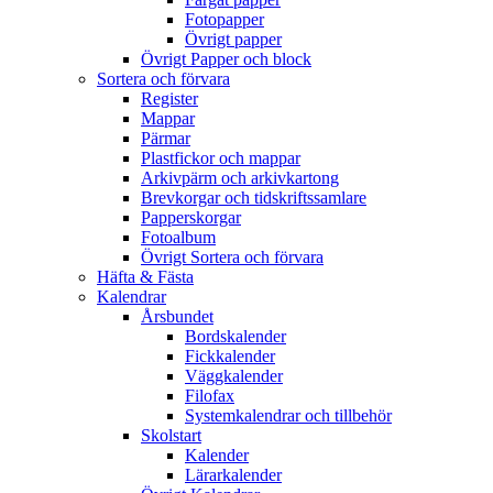
Fotopapper
Övrigt papper
Övrigt Papper och block
Sortera och förvara
Register
Mappar
Pärmar
Plastfickor och mappar
Arkivpärm och arkivkartong
Brevkorgar och tidskriftssamlare
Papperskorgar
Fotoalbum
Övrigt Sortera och förvara
Häfta & Fästa
Kalendrar
Årsbundet
Bordskalender
Fickkalender
Väggkalender
Filofax
Systemkalendrar och tillbehör
Skolstart
Kalender
Lärarkalender