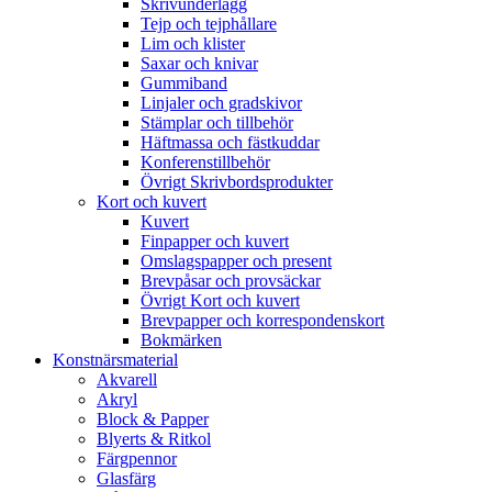
Skrivunderlägg
Tejp och tejphållare
Lim och klister
Saxar och knivar
Gummiband
Linjaler och gradskivor
Stämplar och tillbehör
Häftmassa och fästkuddar
Konferenstillbehör
Övrigt Skrivbordsprodukter
Kort och kuvert
Kuvert
Finpapper och kuvert
Omslagspapper och present
Brevpåsar och provsäckar
Övrigt Kort och kuvert
Brevpapper och korrespondenskort
Bokmärken
Konstnärsmaterial
Akvarell
Akryl
Block & Papper
Blyerts & Ritkol
Färgpennor
Glasfärg