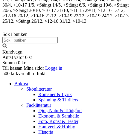
30/4, >10-17
1/5, >Stängt
14/5, >Stängt
6/6, >Stängt
19/6, >Stängt
20/6, >Stängt
30/10, >10-17
31/10, >11-15
29/11, >12-16
13/12,
>12-16
20/12, >10-16
21/12, >10-19
22/12, >10-19
24/12, >10-13
25/12, >Stängt
26/12, >12-16
31/12, >10-13
Sök i butiken
Kundvagn
Antal varor
0
st
Summa
0 kr
Till kassan
Mina sidor
Logga in
500 kr kvar till fri frakt.
Bokrea
Skönlitteratur
Romaner & Lyrik
Spänning & Thrillers
Facklitteratur
Djur, Natur& Trädgård
Ekonomi & Samhälle
Foto, Konst & Teater
Hantverk & Hobby
Historia