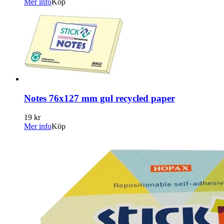
Mer info
Köp
Notes 76x127 mm gul recycled paper
19 kr
Mer info
Köp