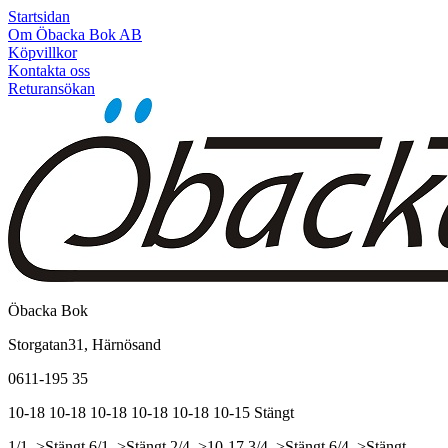
Startsidan
Om Öbacka Bok AB
Köpvillkor
Kontakta oss
Returansökan
Öbacka Bok
Storgatan31, Härnösand
0611-195 35
10-18
10-18
10-18
10-18
10-18
10-15
Stängt
1/1, >Stängt
6/1, >Stängt
2/4, >10-17
3/4, >Stängt
6/4, >Stängt