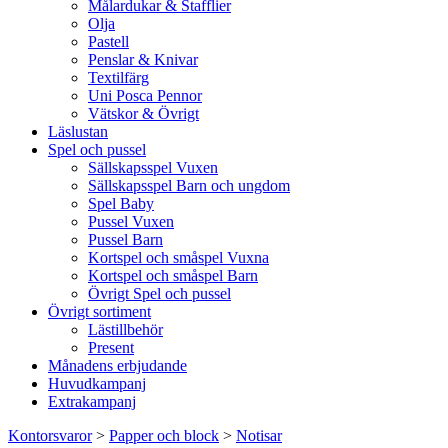
Målardukar & Stafflier
Olja
Pastell
Penslar & Knivar
Textilfärg
Uni Posca Pennor
Vätskor & Övrigt
Läslustan
Spel och pussel
Sällskapsspel Vuxen
Sällskapsspel Barn och ungdom
Spel Baby
Pussel Vuxen
Pussel Barn
Kortspel och småspel Vuxna
Kortspel och småspel Barn
Övrigt Spel och pussel
Övrigt sortiment
Lästillbehör
Present
Månadens erbjudande
Huvudkampanj
Extrakampanj
Kontorsvaror
>
Papper och block
>
Notisar