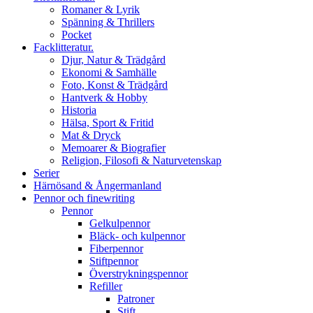
Romaner & Lyrik
Spänning & Thrillers
Pocket
Facklitteratur.
Djur, Natur & Trädgård
Ekonomi & Samhälle
Foto, Konst & Trädgård
Hantverk & Hobby
Historia
Hälsa, Sport & Fritid
Mat & Dryck
Memoarer & Biografier
Religion, Filosofi & Naturvetenskap
Serier
Härnösand & Ångermanland
Pennor och finewriting
Pennor
Gelkulpennor
Bläck- och kulpennor
Fiberpennor
Stiftpennor
Överstrykningspennor
Refiller
Patroner
Stift