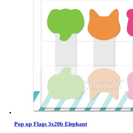
Pop up Flags 3x20b Elephant