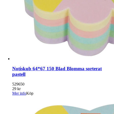
Notiskub 64*67 150 Blad Blomma sorterat
pastell
529650
29 kr
Mer info
Köp