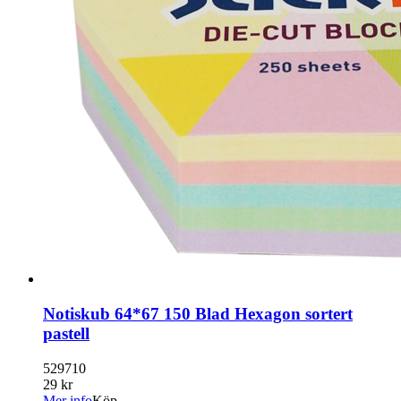
Notiskub 64*67 150 Blad Hexagon sortert
pastell
529710
29 kr
Mer info
Köp