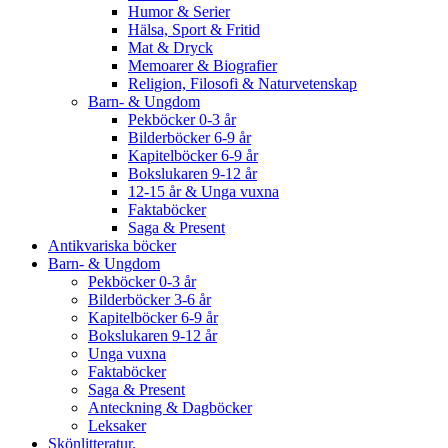
Humor & Serier
Hälsa, Sport & Fritid
Mat & Dryck
Memoarer & Biografier
Religion, Filosofi & Naturvetenskap
Barn- & Ungdom
Pekböcker 0-3 år
Bilderböcker 6-9 år
Kapitelböcker 6-9 år
Bokslukaren 9-12 år
12-15 år & Unga vuxna
Faktaböcker
Saga & Present
Antikvariska böcker
Barn- & Ungdom
Pekböcker 0-3 år
Bilderböcker 3-6 år
Kapitelböcker 6-9 år
Bokslukaren 9-12 år
Unga vuxna
Faktaböcker
Saga & Present
Anteckning & Dagböcker
Leksaker
Skönlitteratur.