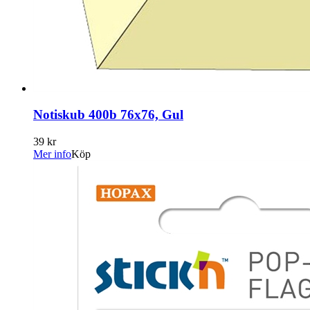
Notiskub 400b 76x76, Gul
39 kr
Mer info
Köp