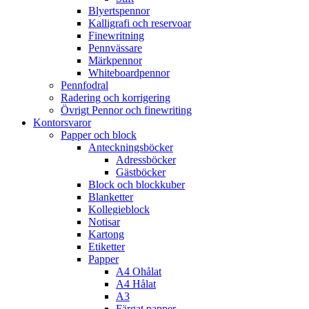
Blyertspennor
Kalligrafi och reservoar
Finewritning
Pennvässare
Märkpennor
Whiteboardpennor
Pennfodral
Radering och korrigering
Övrigt Pennor och finewriting
Kontorsvaror
Papper och block
Anteckningsböcker
Adressböcker
Gästböcker
Block och blockkuber
Blanketter
Kollegieblock
Notisar
Kartong
Etiketter
Papper
A4 Ohålat
A4 Hålat
A3
Färgat papper