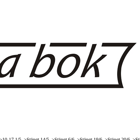
 >10-17
1/5, >Stängt
14/5, >Stängt
6/6, >Stängt
19/6, >Stängt
20/6, >St