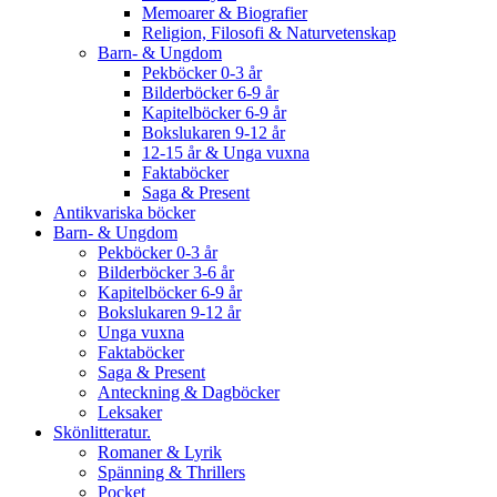
Memoarer & Biografier
Religion, Filosofi & Naturvetenskap
Barn- & Ungdom
Pekböcker 0-3 år
Bilderböcker 6-9 år
Kapitelböcker 6-9 år
Bokslukaren 9-12 år
12-15 år & Unga vuxna
Faktaböcker
Saga & Present
Antikvariska böcker
Barn- & Ungdom
Pekböcker 0-3 år
Bilderböcker 3-6 år
Kapitelböcker 6-9 år
Bokslukaren 9-12 år
Unga vuxna
Faktaböcker
Saga & Present
Anteckning & Dagböcker
Leksaker
Skönlitteratur.
Romaner & Lyrik
Spänning & Thrillers
Pocket