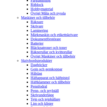
Färgläggning
Ritblock
Hobbymaterial
Övrigt Måla och pyssla
Maskiner och tillbehör
Räknare
Skrivare
Laminering
Märkmaskin och etikettskrivare
Dokumentförstörare
Batterier
Bläckpatroner och toner
Räknerullar och kvittorullar
Övrigt Maskiner och tillbehör
Skrivbordsprodukter
Dagböcker
Gem och gemkoppar
Hålslag
Häftapparat och häftpistol
Häftklammer och tillbehör
Pennfodral
Penn- och prylställ
Skrivunderlägg
Tejp och tejphållare
Lim och klister