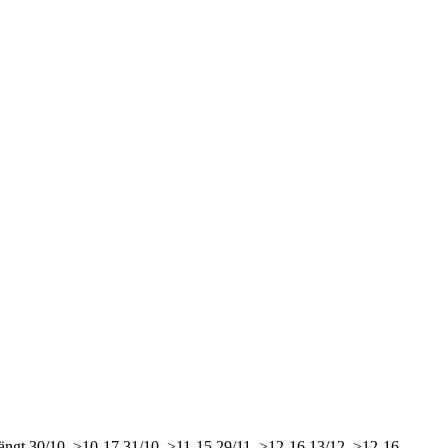
ängt
30/10, >10-17
31/10, >11-15
29/11, >12-16
13/12, >12-16