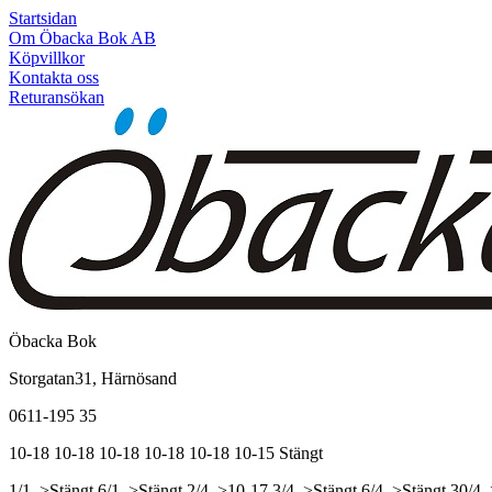
Startsidan
Om Öbacka Bok AB
Köpvillkor
Kontakta oss
Returansökan
Öbacka Bok
Storgatan31, Härnösand
0611-195 35
10-18
10-18
10-18
10-18
10-18
10-15
Stängt
1/1, >Stängt
6/1, >Stängt
2/4, >10-17
3/4, >Stängt
6/4, >Stängt
30/4,