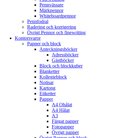
Pennvässare
Märkpennor
Whiteboardpennor
Pennfodral
Radering och korrigering
Övrigt Pennor och finewriting
Kontorsvaror
Papper och block
Anteckningsböcker
Adressböcker
Gästböcker
Block och blockkuber
Blanketter
Kollegieblock
Notisar
Kartong
Etiketter
Papper
A4 Ohålat
A4 Hålat
A3
Färgat papper
Fotopapper
Övrigt papper
Övrigt Papper och block