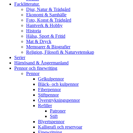
Facklitteratur.
Djur, Natur & Trädgård
Ekonomi & Samhälle
Foto, Konst & Trädgård
Hantverk & Hobby
Historia
Hälsa, Sport & Fritid
Mat & Dryck
Memoarer & Biografier
Religion, Filosofi & Naturvetenskap
Serier
Härnösand & Ångermanland
Pennor och finewriting
Pennor
Gelkulpennor
Bläck- och kulpennor
Fiberpennor
Stiftpennor
Överstrykningspennor
Refiller
Patroner
Stift
Blyertspennor
Kalligrafi och reservoar
Finewritning