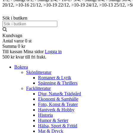
20/12, >10-16
21/12, >10-19
22/12, >10-19
24/12, >10-13
25/12, >S
Sök i butiken
Kundvagn
Antal varor
0
st
Summa
0 kr
Till kassan
Mina sidor
Logga in
500 kr kvar till fri frakt.
Bokrea
Skönlitteratur
Romaner & Lyrik
Spänning & Thrillers
Facklitteratur
Djur, Natur& Trädgård
Ekonomi & Samhälle
Foto, Konst & Teater
Hantverk & Hobby
Historia
Humor & Serier
Hälsa, Sport & Fritid
Mat & Dryck