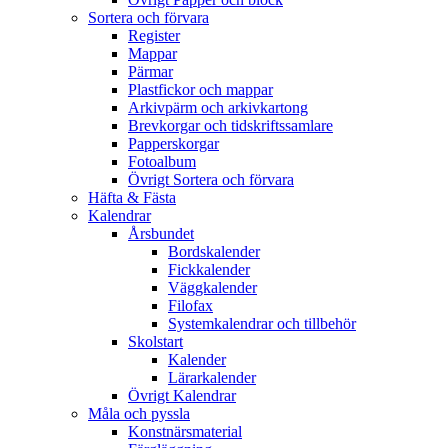
Sortera och förvara
Register
Mappar
Pärmar
Plastfickor och mappar
Arkivpärm och arkivkartong
Brevkorgar och tidskriftssamlare
Papperskorgar
Fotoalbum
Övrigt Sortera och förvara
Häfta & Fästa
Kalendrar
Årsbundet
Bordskalender
Fickkalender
Väggkalender
Filofax
Systemkalendrar och tillbehör
Skolstart
Kalender
Lärarkalender
Övrigt Kalendrar
Måla och pyssla
Konstnärsmaterial