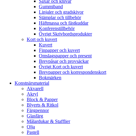
Saxar och knivar
Gummiband
Linjaler och gradskivor
Stämplar och tillbehör
Häftmassa och fästkuddar
Konferenstillbehör
Övrigt Skrivbordsprodukter
Kort och kuvert
Kuvert
Finpapper och kuvert
Omslagspapper och present
Brevpåsar och provsäckar
Övrigt Kort och kuvert
Brevpapper och korrespondenskort
Bokmärken
Konstnärsmaterial
Akvarell
Akryl
Block & Papper
Blyerts & Ritkol
Färgpennor
Glasfärg
Målardukar & Stafflier
Olja
Pastell