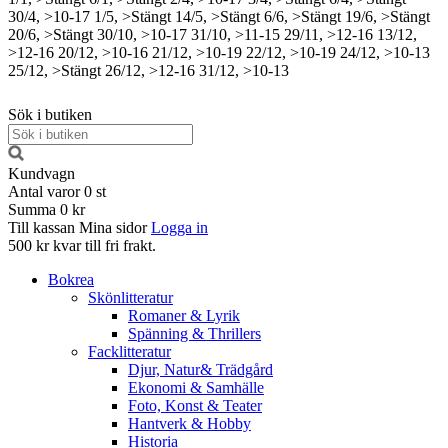
30/4, >10-17
1/5, >Stängt
14/5, >Stängt
6/6, >Stängt
19/6, >Stängt
20/6, >Stängt
30/10, >10-17
31/10, >11-15
29/11, >12-16
13/12,
>12-16
20/12, >10-16
21/12, >10-19
22/12, >10-19
24/12, >10-13
25/12, >Stängt
26/12, >12-16
31/12, >10-13
Sök i butiken
Kundvagn
Antal varor
0
st
Summa
0 kr
Till kassan
Mina sidor
Logga in
500 kr kvar till fri frakt.
Bokrea
Skönlitteratur
Romaner & Lyrik
Spänning & Thrillers
Facklitteratur
Djur, Natur& Trädgård
Ekonomi & Samhälle
Foto, Konst & Teater
Hantverk & Hobby
Historia