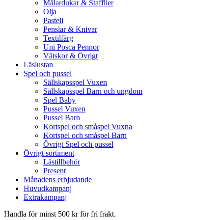
Målardukar & Stafflier
Olja
Pastell
Penslar & Knivar
Textilfärg
Uni Posca Pennor
Vätskor & Övrigt
Läslustan
Spel och pussel
Sällskapsspel Vuxen
Sällskapsspel Barn och ungdom
Spel Baby
Pussel Vuxen
Pussel Barn
Kortspel och småspel Vuxna
Kortspel och småspel Barn
Övrigt Spel och pussel
Övrigt sortiment
Lästillbehör
Present
Månadens erbjudande
Huvudkampanj
Extrakampanj
Handla för minst 500 kr för fri frakt.