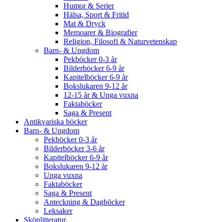
Humor & Serier
Hälsa, Sport & Fritid
Mat & Dryck
Memoarer & Biografier
Religion, Filosofi & Naturvetenskap
Barn- & Ungdom
Pekböcker 0-3 år
Bilderböcker 6-9 år
Kapitelböcker 6-9 år
Bokslukaren 9-12 år
12-15 år & Unga vuxna
Faktaböcker
Saga & Present
Antikvariska böcker
Barn- & Ungdom
Pekböcker 0-3 år
Bilderböcker 3-6 år
Kapitelböcker 6-9 år
Bokslukaren 9-12 år
Unga vuxna
Faktaböcker
Saga & Present
Anteckning & Dagböcker
Leksaker
Skönlitteratur.