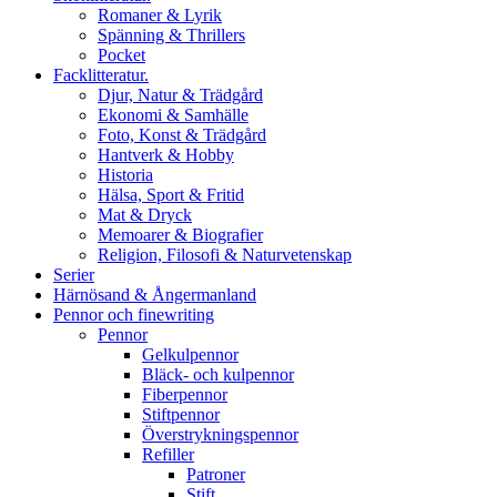
Romaner & Lyrik
Spänning & Thrillers
Pocket
Facklitteratur.
Djur, Natur & Trädgård
Ekonomi & Samhälle
Foto, Konst & Trädgård
Hantverk & Hobby
Historia
Hälsa, Sport & Fritid
Mat & Dryck
Memoarer & Biografier
Religion, Filosofi & Naturvetenskap
Serier
Härnösand & Ångermanland
Pennor och finewriting
Pennor
Gelkulpennor
Bläck- och kulpennor
Fiberpennor
Stiftpennor
Överstrykningspennor
Refiller
Patroner
Stift