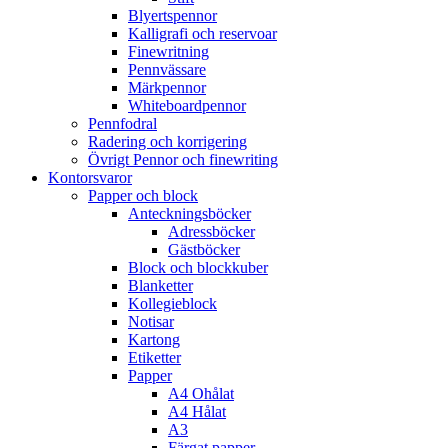
Blyertspennor
Kalligrafi och reservoar
Finewritning
Pennvässare
Märkpennor
Whiteboardpennor
Pennfodral
Radering och korrigering
Övrigt Pennor och finewriting
Kontorsvaror
Papper och block
Anteckningsböcker
Adressböcker
Gästböcker
Block och blockkuber
Blanketter
Kollegieblock
Notisar
Kartong
Etiketter
Papper
A4 Ohålat
A4 Hålat
A3
Färgat papper