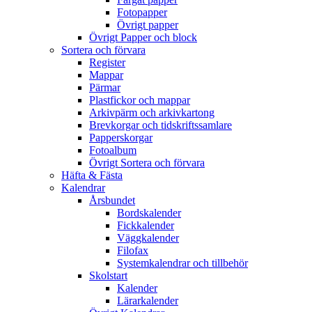
Fotopapper
Övrigt papper
Övrigt Papper och block
Sortera och förvara
Register
Mappar
Pärmar
Plastfickor och mappar
Arkivpärm och arkivkartong
Brevkorgar och tidskriftssamlare
Papperskorgar
Fotoalbum
Övrigt Sortera och förvara
Häfta & Fästa
Kalendrar
Årsbundet
Bordskalender
Fickkalender
Väggkalender
Filofax
Systemkalendrar och tillbehör
Skolstart
Kalender
Lärarkalender