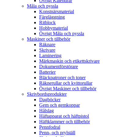
Övrigt Kalendrar
Måla och pyssla
Konstnärsmaterial
Färgläggning
Ritblock
Hobbymaterial
Övrigt Måla och pyssla
Maskiner och tillbehör
Räknare
Skrivare
Laminering
Märkmaskin och etikettskrivare
Dokumentförstörare
Batterier
Bläckpatroner och toner
Räknerullar och kvittorullar
Övrigt Maskiner och tillbehör
Skrivbordsprodukter
Dagböcker
Gem och gemkoppar
Hålslag
Häftapparat och häftpistol
Häftklammer och tillbehör
Pennfodral
Penn- och prylställ