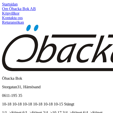
Startsidan
Om Öbacka Bok AB
Köpvillkor
Kontakta oss
Returansökan
Öbacka Bok
Storgatan31, Härnösand
0611-195 35
10-18
10-18
10-18
10-18
10-18
10-15
Stängt
1/1, >Stängt
6/1, >Stängt
2/4, >10-17
3/4, >Stängt
6/4, >Stängt