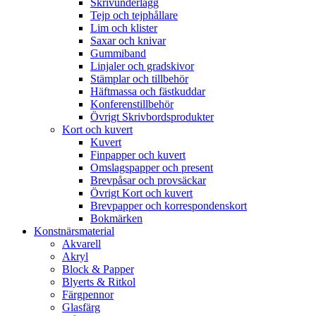
Skrivunderlägg
Tejp och tejphållare
Lim och klister
Saxar och knivar
Gummiband
Linjaler och gradskivor
Stämplar och tillbehör
Häftmassa och fästkuddar
Konferenstillbehör
Övrigt Skrivbordsprodukter
Kort och kuvert
Kuvert
Finpapper och kuvert
Omslagspapper och present
Brevpåsar och provsäckar
Övrigt Kort och kuvert
Brevpapper och korrespondenskort
Bokmärken
Konstnärsmaterial
Akvarell
Akryl
Block & Papper
Blyerts & Ritkol
Färgpennor
Glasfärg