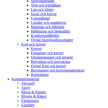
Skrivunderlägg
Tejp och tejphållare
Lim och klister
Saxar och knivar
Gummiband
Linjaler och gradskivor
Stämplar och tillbehör
Häftmassa och fästkuddar
Konferenstillbehör
Övrigt Skrivbordsprodukter
Kort och kuvert
Kuvert
Finpapper och kuvert
Omslagspapper och present
Brevpåsar och provsäckar
Övrigt Kort och kuvert
Brevpapper och korrespondenskort
Bokmärken
Konstnärsmaterial
Akvarell
Akryl
Block & Papper
Blyerts & Ritkol
Färgpennor
Glasfärg