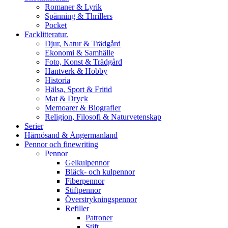
Romaner & Lyrik
Spänning & Thrillers
Pocket
Facklitteratur.
Djur, Natur & Trädgård
Ekonomi & Samhälle
Foto, Konst & Trädgård
Hantverk & Hobby
Historia
Hälsa, Sport & Fritid
Mat & Dryck
Memoarer & Biografier
Religion, Filosofi & Naturvetenskap
Serier
Härnösand & Ångermanland
Pennor och finewriting
Pennor
Gelkulpennor
Bläck- och kulpennor
Fiberpennor
Stiftpennor
Överstrykningspennor
Refiller
Patroner
Stift