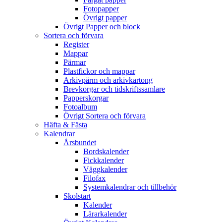
Fotopapper
Övrigt papper
Övrigt Papper och block
Sortera och förvara
Register
Mappar
Pärmar
Plastfickor och mappar
Arkivpärm och arkivkartong
Brevkorgar och tidskriftssamlare
Papperskorgar
Fotoalbum
Övrigt Sortera och förvara
Häfta & Fästa
Kalendrar
Årsbundet
Bordskalender
Fickkalender
Väggkalender
Filofax
Systemkalendrar och tillbehör
Skolstart
Kalender
Lärarkalender