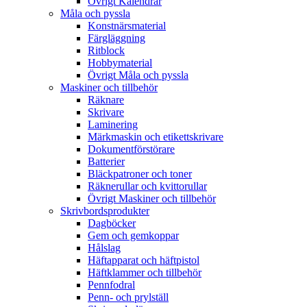
Övrigt Kalendrar
Måla och pyssla
Konstnärsmaterial
Färgläggning
Ritblock
Hobbymaterial
Övrigt Måla och pyssla
Maskiner och tillbehör
Räknare
Skrivare
Laminering
Märkmaskin och etikettskrivare
Dokumentförstörare
Batterier
Bläckpatroner och toner
Räknerullar och kvittorullar
Övrigt Maskiner och tillbehör
Skrivbordsprodukter
Dagböcker
Gem och gemkoppar
Hålslag
Häftapparat och häftpistol
Häftklammer och tillbehör
Pennfodral
Penn- och prylställ