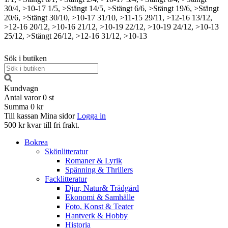
30/4, >10-17
1/5, >Stängt
14/5, >Stängt
6/6, >Stängt
19/6, >Stängt
20/6, >Stängt
30/10, >10-17
31/10, >11-15
29/11, >12-16
13/12,
>12-16
20/12, >10-16
21/12, >10-19
22/12, >10-19
24/12, >10-13
25/12, >Stängt
26/12, >12-16
31/12, >10-13
Sök i butiken
Kundvagn
Antal varor
0
st
Summa
0 kr
Till kassan
Mina sidor
Logga in
500 kr kvar till fri frakt.
Bokrea
Skönlitteratur
Romaner & Lyrik
Spänning & Thrillers
Facklitteratur
Djur, Natur& Trädgård
Ekonomi & Samhälle
Foto, Konst & Teater
Hantverk & Hobby
Historia