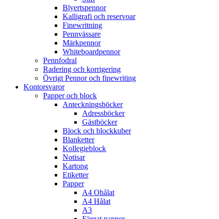
Blyertspennor
Kalligrafi och reservoar
Finewritning
Pennvässare
Märkpennor
Whiteboardpennor
Pennfodral
Radering och korrigering
Övrigt Pennor och finewriting
Kontorsvaror
Papper och block
Anteckningsböcker
Adressböcker
Gästböcker
Block och blockkuber
Blanketter
Kollegieblock
Notisar
Kartong
Etiketter
Papper
A4 Ohålat
A4 Hålat
A3
Färgat papper