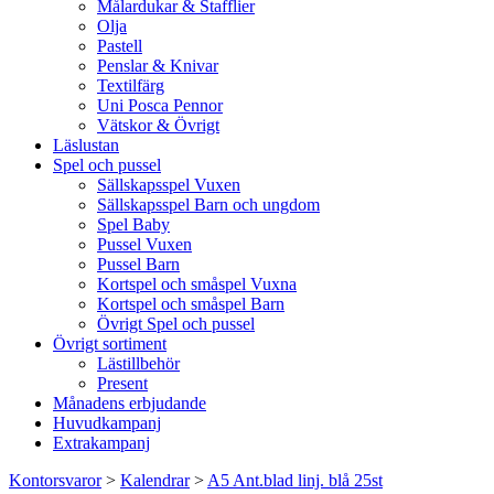
Målardukar & Stafflier
Olja
Pastell
Penslar & Knivar
Textilfärg
Uni Posca Pennor
Vätskor & Övrigt
Läslustan
Spel och pussel
Sällskapsspel Vuxen
Sällskapsspel Barn och ungdom
Spel Baby
Pussel Vuxen
Pussel Barn
Kortspel och småspel Vuxna
Kortspel och småspel Barn
Övrigt Spel och pussel
Övrigt sortiment
Lästillbehör
Present
Månadens erbjudande
Huvudkampanj
Extrakampanj
Kontorsvaror
>
Kalendrar
>
A5 Ant.blad linj. blå 25st