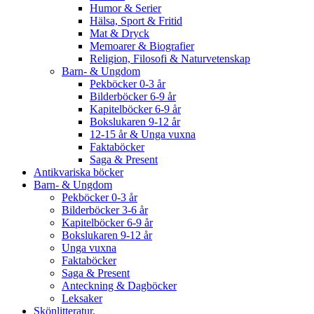
Humor & Serier
Hälsa, Sport & Fritid
Mat & Dryck
Memoarer & Biografier
Religion, Filosofi & Naturvetenskap
Barn- & Ungdom
Pekböcker 0-3 år
Bilderböcker 6-9 år
Kapitelböcker 6-9 år
Bokslukaren 9-12 år
12-15 år & Unga vuxna
Faktaböcker
Saga & Present
Antikvariska böcker
Barn- & Ungdom
Pekböcker 0-3 år
Bilderböcker 3-6 år
Kapitelböcker 6-9 år
Bokslukaren 9-12 år
Unga vuxna
Faktaböcker
Saga & Present
Anteckning & Dagböcker
Leksaker
Skönlitteratur.