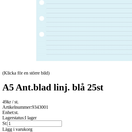
(Klicka för en större bild)
A5 Ant.blad linj. blå 25st
49
kr
/ st.
Artikelnummer:
9343001
Enhet:
st.
Lagerstatus:
I lager
St:
Lägg i varukorg