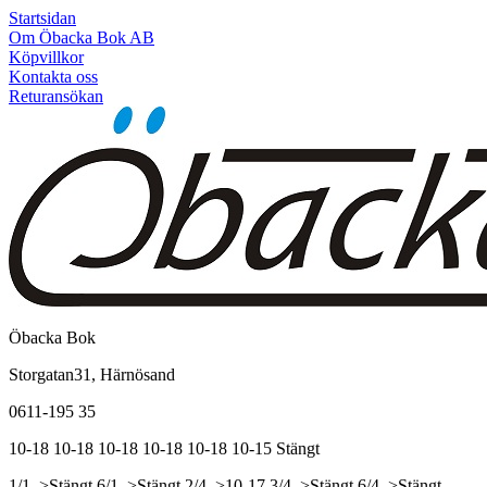
Startsidan
Om Öbacka Bok AB
Köpvillkor
Kontakta oss
Returansökan
Öbacka Bok
Storgatan31, Härnösand
0611-195 35
10-18
10-18
10-18
10-18
10-18
10-15
Stängt
1/1, >Stängt
6/1, >Stängt
2/4, >10-17
3/4, >Stängt
6/4, >Stängt