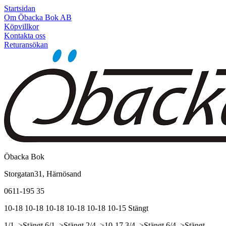
Startsidan
Om Öbacka Bok AB
Köpvillkor
Kontakta oss
Returansökan
Öbacka Bok
Storgatan31, Härnösand
0611-195 35
10-18
10-18
10-18
10-18
10-18
10-15
Stängt
1/1, >Stängt
6/1, >Stängt
2/4, >10-17
3/4, >Stängt
6/4, >Stängt