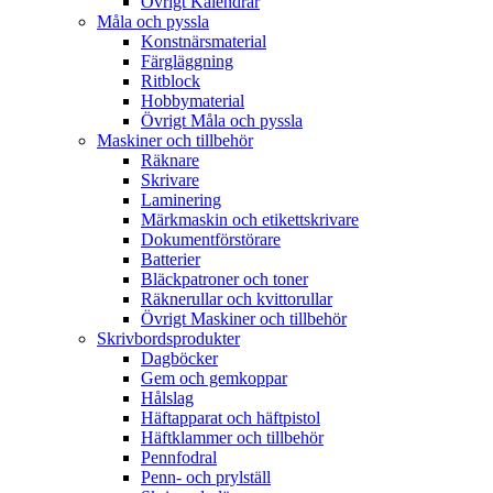
Övrigt Kalendrar
Måla och pyssla
Konstnärsmaterial
Färgläggning
Ritblock
Hobbymaterial
Övrigt Måla och pyssla
Maskiner och tillbehör
Räknare
Skrivare
Laminering
Märkmaskin och etikettskrivare
Dokumentförstörare
Batterier
Bläckpatroner och toner
Räknerullar och kvittorullar
Övrigt Maskiner och tillbehör
Skrivbordsprodukter
Dagböcker
Gem och gemkoppar
Hålslag
Häftapparat och häftpistol
Häftklammer och tillbehör
Pennfodral
Penn- och prylställ