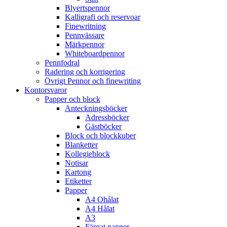
Blyertspennor
Kalligrafi och reservoar
Finewritning
Pennvässare
Märkpennor
Whiteboardpennor
Pennfodral
Radering och korrigering
Övrigt Pennor och finewriting
Kontorsvaror
Papper och block
Anteckningsböcker
Adressböcker
Gästböcker
Block och blockkuber
Blanketter
Kollegieblock
Notisar
Kartong
Etiketter
Papper
A4 Ohålat
A4 Hålat
A3
Färgat papper