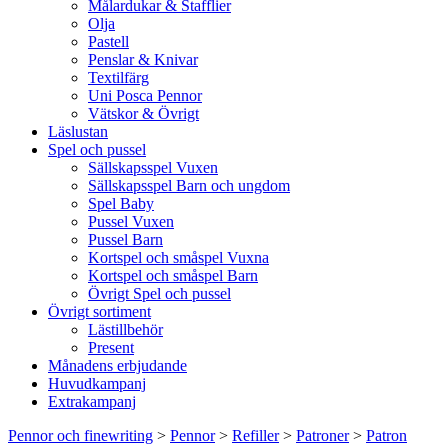
Målardukar & Stafflier
Olja
Pastell
Penslar & Knivar
Textilfärg
Uni Posca Pennor
Vätskor & Övrigt
Läslustan
Spel och pussel
Sällskapsspel Vuxen
Sällskapsspel Barn och ungdom
Spel Baby
Pussel Vuxen
Pussel Barn
Kortspel och småspel Vuxna
Kortspel och småspel Barn
Övrigt Spel och pussel
Övrigt sortiment
Lästillbehör
Present
Månadens erbjudande
Huvudkampanj
Extrakampanj
Pennor och finewriting
>
Pennor
>
Refiller
>
Patroner
>
Patron