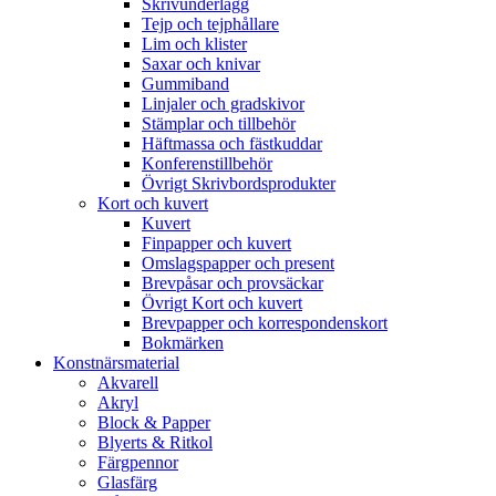
Skrivunderlägg
Tejp och tejphållare
Lim och klister
Saxar och knivar
Gummiband
Linjaler och gradskivor
Stämplar och tillbehör
Häftmassa och fästkuddar
Konferenstillbehör
Övrigt Skrivbordsprodukter
Kort och kuvert
Kuvert
Finpapper och kuvert
Omslagspapper och present
Brevpåsar och provsäckar
Övrigt Kort och kuvert
Brevpapper och korrespondenskort
Bokmärken
Konstnärsmaterial
Akvarell
Akryl
Block & Papper
Blyerts & Ritkol
Färgpennor
Glasfärg