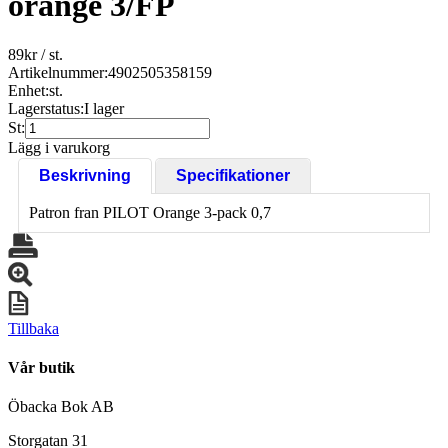
orange 3/FP
89
kr
/ st.
Artikelnummer:
4902505358159
Enhet:
st.
Lagerstatus:
I lager
St:
Lägg i varukorg
Beskrivning
Specifikationer
Patron fran PILOT Orange 3-pack 0,7
Tillbaka
Vår butik
Öbacka Bok AB
Storgatan 31