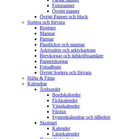
Fotopapper
Övrigt papper
Övrigt Papper och block
Sortera och förvara
Register
Mappar
Pärmar
Plastfickor och mappar
Arkivpärm och arkivkartong
Brevkorgar och tidskriftssamlare
Papperskorgar
Fotoalbum
Övrigt Sortera och förvara
Häfta & Fästa
Kalendrar
Årsbundet
Bordskalender
Fickkalender
Väggkalender
Filofax
Systemkalendrar och tillbehör
Skolstart
Kalender
Lärarkalender