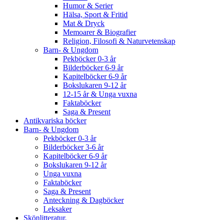
Humor & Serier
Hälsa, Sport & Fritid
Mat & Dryck
Memoarer & Biografier
Religion, Filosofi & Naturvetenskap
Barn- & Ungdom
Pekböcker 0-3 år
Bilderböcker 6-9 år
Kapitelböcker 6-9 år
Bokslukaren 9-12 år
12-15 år & Unga vuxna
Faktaböcker
Saga & Present
Antikvariska böcker
Barn- & Ungdom
Pekböcker 0-3 år
Bilderböcker 3-6 år
Kapitelböcker 6-9 år
Bokslukaren 9-12 år
Unga vuxna
Faktaböcker
Saga & Present
Anteckning & Dagböcker
Leksaker
Skönlitteratur.