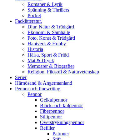
Romaner & Lyrik
Spänning & Thrillers
Pocket
Facklitteratur.
Djur, Natur & Trädgård
Ekonomi & Samhälle
Foto, Konst & Trädgård
Hantverk & Hobby
Historia
Hälsa, Sport & Fritid
Mat & Dryck
Memoarer & Biografier
Religion, Filosofi & Naturvetenskap
Serier
Härnösand & Ångermanland
Pennor och finewriting
Pennor
Gelkulpennor
Bläck- och kulpennor
Fiberpennor
Stiftpennor
Överstrykningspennor
Refiller
Patroner
Stift