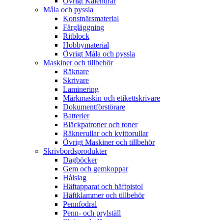
Övrigt Kalendrar
Måla och pyssla
Konstnärsmaterial
Färgläggning
Ritblock
Hobbymaterial
Övrigt Måla och pyssla
Maskiner och tillbehör
Räknare
Skrivare
Laminering
Märkmaskin och etikettskrivare
Dokumentförstörare
Batterier
Bläckpatroner och toner
Räknerullar och kvittorullar
Övrigt Maskiner och tillbehör
Skrivbordsprodukter
Dagböcker
Gem och gemkoppar
Hålslag
Häftapparat och häftpistol
Häftklammer och tillbehör
Pennfodral
Penn- och prylställ