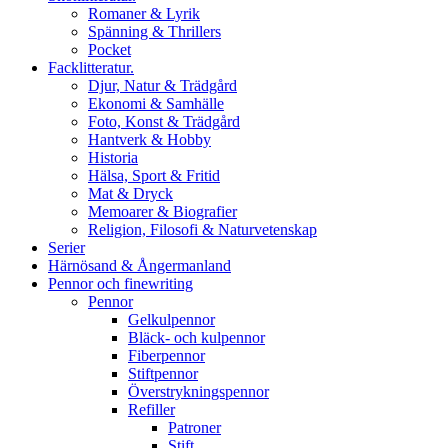
Romaner & Lyrik
Spänning & Thrillers
Pocket
Facklitteratur.
Djur, Natur & Trädgård
Ekonomi & Samhälle
Foto, Konst & Trädgård
Hantverk & Hobby
Historia
Hälsa, Sport & Fritid
Mat & Dryck
Memoarer & Biografier
Religion, Filosofi & Naturvetenskap
Serier
Härnösand & Ångermanland
Pennor och finewriting
Pennor
Gelkulpennor
Bläck- och kulpennor
Fiberpennor
Stiftpennor
Överstrykningspennor
Refiller
Patroner
Stift