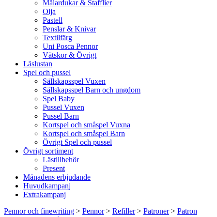
Målardukar & Stafflier
Olja
Pastell
Penslar & Knivar
Textilfärg
Uni Posca Pennor
Vätskor & Övrigt
Läslustan
Spel och pussel
Sällskapsspel Vuxen
Sällskapsspel Barn och ungdom
Spel Baby
Pussel Vuxen
Pussel Barn
Kortspel och småspel Vuxna
Kortspel och småspel Barn
Övrigt Spel och pussel
Övrigt sortiment
Lästillbehör
Present
Månadens erbjudande
Huvudkampanj
Extrakampanj
Pennor och finewriting
>
Pennor
>
Refiller
>
Patroner
>
Patron