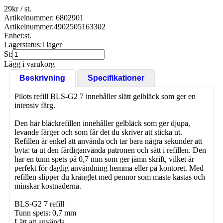
29
kr
/ st.
Artikelnummer: 6802901
Artikelnummer:
4902505163302
Enhet:
st.
Lagerstatus:
I lager
St:
Lägg i varukorg
Beskrivning
Specifikationer
Pilots refill BLS-G2 7 innehåller slätt gelbläck som ger en
intensiv färg.
Den här bläckrefillen innehåller gelbläck som ger djupa,
levande färger och som får det du skriver att sticka ut.
Refillen är enkel att använda och tar bara några sekunder att
byta: ta ut den färdiganvända patronen och sätt i refillen. Den
har en tunn spets på 0,7 mm som ger jämn skrift, vilket är
perfekt för daglig användning hemma eller på kontoret. Med
refillen slipper du krånglet med pennor som måste kastas och
minskar kostnaderna.
BLS-G2 7 refill
Tunn spets: 0,7 mm
Lätt att använda