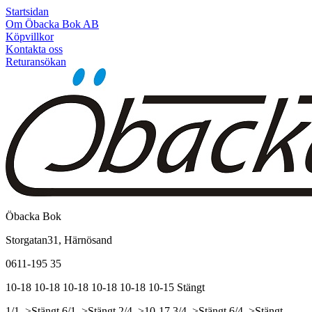
Startsidan
Om Öbacka Bok AB
Köpvillkor
Kontakta oss
Returansökan
Öbacka Bok
Storgatan31, Härnösand
0611-195 35
10-18
10-18
10-18
10-18
10-18
10-15
Stängt
1/1, >Stängt
6/1, >Stängt
2/4, >10-17
3/4, >Stängt
6/4, >Stängt