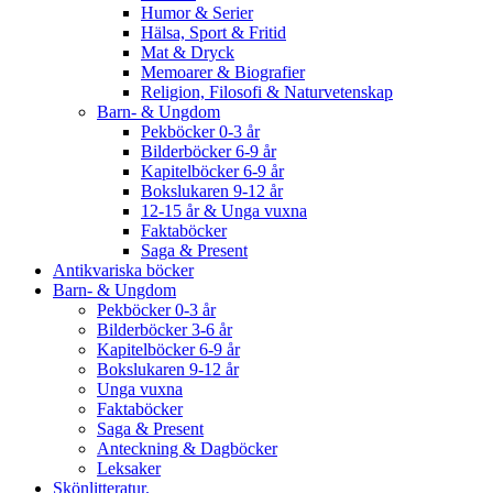
Humor & Serier
Hälsa, Sport & Fritid
Mat & Dryck
Memoarer & Biografier
Religion, Filosofi & Naturvetenskap
Barn- & Ungdom
Pekböcker 0-3 år
Bilderböcker 6-9 år
Kapitelböcker 6-9 år
Bokslukaren 9-12 år
12-15 år & Unga vuxna
Faktaböcker
Saga & Present
Antikvariska böcker
Barn- & Ungdom
Pekböcker 0-3 år
Bilderböcker 3-6 år
Kapitelböcker 6-9 år
Bokslukaren 9-12 år
Unga vuxna
Faktaböcker
Saga & Present
Anteckning & Dagböcker
Leksaker
Skönlitteratur.