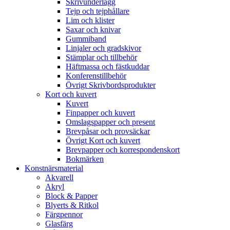
Skrivunderlägg
Tejp och tejphållare
Lim och klister
Saxar och knivar
Gummiband
Linjaler och gradskivor
Stämplar och tillbehör
Häftmassa och fästkuddar
Konferenstillbehör
Övrigt Skrivbordsprodukter
Kort och kuvert
Kuvert
Finpapper och kuvert
Omslagspapper och present
Brevpåsar och provsäckar
Övrigt Kort och kuvert
Brevpapper och korrespondenskort
Bokmärken
Konstnärsmaterial
Akvarell
Akryl
Block & Papper
Blyerts & Ritkol
Färgpennor
Glasfärg