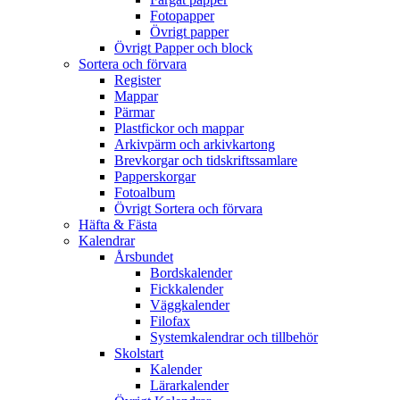
Fotopapper
Övrigt papper
Övrigt Papper och block
Sortera och förvara
Register
Mappar
Pärmar
Plastfickor och mappar
Arkivpärm och arkivkartong
Brevkorgar och tidskriftssamlare
Papperskorgar
Fotoalbum
Övrigt Sortera och förvara
Häfta & Fästa
Kalendrar
Årsbundet
Bordskalender
Fickkalender
Väggkalender
Filofax
Systemkalendrar och tillbehör
Skolstart
Kalender
Lärarkalender