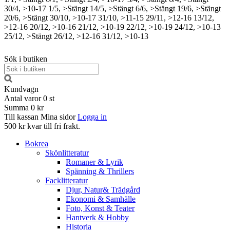
30/4, >10-17
1/5, >Stängt
14/5, >Stängt
6/6, >Stängt
19/6, >Stängt
20/6, >Stängt
30/10, >10-17
31/10, >11-15
29/11, >12-16
13/12,
>12-16
20/12, >10-16
21/12, >10-19
22/12, >10-19
24/12, >10-13
25/12, >Stängt
26/12, >12-16
31/12, >10-13
Sök i butiken
Kundvagn
Antal varor
0
st
Summa
0 kr
Till kassan
Mina sidor
Logga in
500 kr kvar till fri frakt.
Bokrea
Skönlitteratur
Romaner & Lyrik
Spänning & Thrillers
Facklitteratur
Djur, Natur& Trädgård
Ekonomi & Samhälle
Foto, Konst & Teater
Hantverk & Hobby
Historia