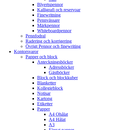
Blyertspennor
Kalligrafi och reservoar
Finewritning
Pennvässare
Märkpennor
Whiteboardpennor
Pennfodral
Radering och korrigering
Övrigt Pennor och finewriting
Kontorsvaror
Papper och block
Anteckningsböcker
Adressböcker
Gästböcker
Block och blockkuber
Blanketter
Kollegieblock
Notisar
Kartong
Etiketter
Papper
A4 Ohålat
A4 Hålat
A3
Färgat papper