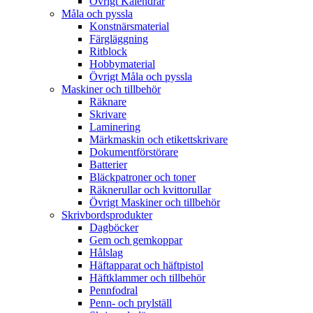
Övrigt Kalendrar
Måla och pyssla
Konstnärsmaterial
Färgläggning
Ritblock
Hobbymaterial
Övrigt Måla och pyssla
Maskiner och tillbehör
Räknare
Skrivare
Laminering
Märkmaskin och etikettskrivare
Dokumentförstörare
Batterier
Bläckpatroner och toner
Räknerullar och kvittorullar
Övrigt Maskiner och tillbehör
Skrivbordsprodukter
Dagböcker
Gem och gemkoppar
Hålslag
Häftapparat och häftpistol
Häftklammer och tillbehör
Pennfodral
Penn- och prylställ