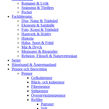
Romaner & Lyrik
Spänning & Thrillers
Pocket
Facklitteratur.
Djur, Natur & Trädgård
Ekonomi & Samhälle
Foto, Konst & Trädgård
Hantverk & Hobby
Historia
Hälsa, Sport & Fritid
Mat & Dryck
Memoarer & Biografier
Religion, Filosofi & Naturvetenskap
Serier
Härnösand & Ångermanland
Pennor och finewriting
Pennor
Gelkulpennor
Bläck- och kulpennor
Fiberpennor
Stiftpennor
Överstrykningspennor
Refiller
Patroner
Stift