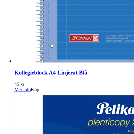
Kollegieblock A4 Linjerat Blå
45 kr
Mer info
Köp