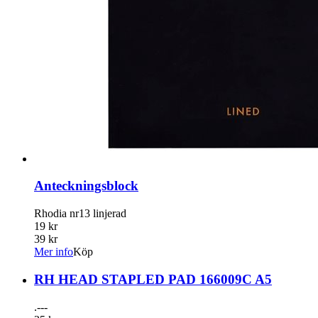
Anteckningsblock
Rhodia nr13 linjerad
19 kr
39 kr
Mer info
Köp
RH HEAD STAPLED PAD 166009C A5
.---