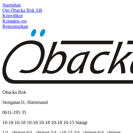
Startsidan
Om Öbacka Bok AB
Köpvillkor
Kontakta oss
Returansökan
Öbacka Bok
Storgatan31, Härnösand
0611-195 35
10-18
10-18
10-18
10-18
10-18
10-15
Stängt
1/1, >Stängt
6/1, >Stängt
2/4, >10-17
3/4, >Stängt
6/4, >Stängt