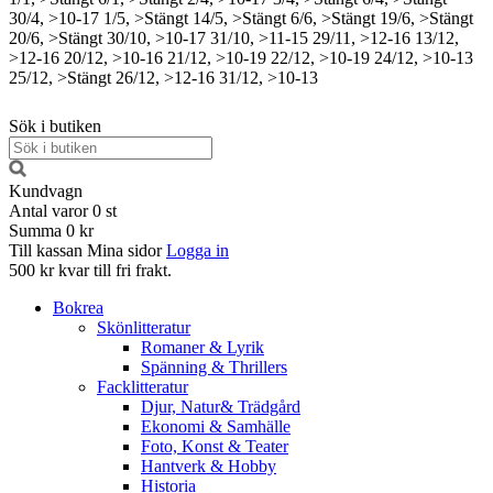
30/4, >10-17
1/5, >Stängt
14/5, >Stängt
6/6, >Stängt
19/6, >Stängt
20/6, >Stängt
30/10, >10-17
31/10, >11-15
29/11, >12-16
13/12,
>12-16
20/12, >10-16
21/12, >10-19
22/12, >10-19
24/12, >10-13
25/12, >Stängt
26/12, >12-16
31/12, >10-13
Sök i butiken
Kundvagn
Antal varor
0
st
Summa
0 kr
Till kassan
Mina sidor
Logga in
500 kr kvar till fri frakt.
Bokrea
Skönlitteratur
Romaner & Lyrik
Spänning & Thrillers
Facklitteratur
Djur, Natur& Trädgård
Ekonomi & Samhälle
Foto, Konst & Teater
Hantverk & Hobby
Historia