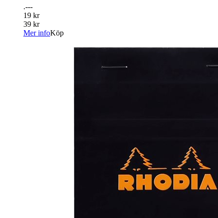
.---
19 kr
39 kr
Mer info
Köp