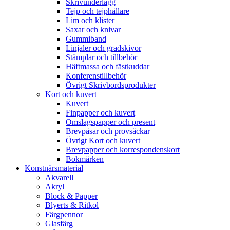
Skrivunderlägg
Tejp och tejphållare
Lim och klister
Saxar och knivar
Gummiband
Linjaler och gradskivor
Stämplar och tillbehör
Häftmassa och fästkuddar
Konferenstillbehör
Övrigt Skrivbordsprodukter
Kort och kuvert
Kuvert
Finpapper och kuvert
Omslagspapper och present
Brevpåsar och provsäckar
Övrigt Kort och kuvert
Brevpapper och korrespondenskort
Bokmärken
Konstnärsmaterial
Akvarell
Akryl
Block & Papper
Blyerts & Ritkol
Färgpennor
Glasfärg