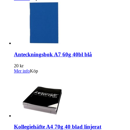
Anteckningsbok A7 60g 40bl blå
20 kr
Mer info
Köp
Kollegiehäfte A4 70g 40 blad linjerat