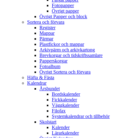
Fotopapper
Övrigt papper
Övrigt Papper och block
Sortera och förvara
Register
Mappar
Pärmar
Plastfickor och mappar
Arkivpärm och arkivkartong
Brevkorgar och tidskriftssamlare
Papperskorgar
Fotoalbum
Övrigt Sortera och förvara
Häfta & Fästa
Kalendrar
Årsbundet
Bordskalender
Fickkalender
Väggkalender
Filofax
Systemkalendrar och tillbehör
Skolstart
Kalender
Lärarkalender