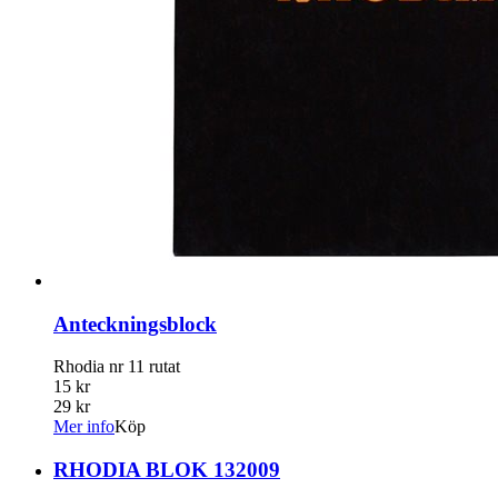
Anteckningsblock
Rhodia nr 11 rutat
15 kr
29 kr
Mer info
Köp
RHODIA BLOK 132009