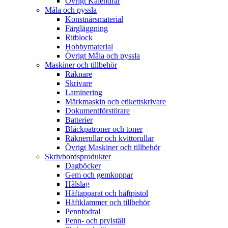
Övrigt Kalendrar
Måla och pyssla
Konstnärsmaterial
Färgläggning
Ritblock
Hobbymaterial
Övrigt Måla och pyssla
Maskiner och tillbehör
Räknare
Skrivare
Laminering
Märkmaskin och etikettskrivare
Dokumentförstörare
Batterier
Bläckpatroner och toner
Räknerullar och kvittorullar
Övrigt Maskiner och tillbehör
Skrivbordsprodukter
Dagböcker
Gem och gemkoppar
Hålslag
Häftapparat och häftpistol
Häftklammer och tillbehör
Pennfodral
Penn- och prylställ