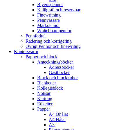
Blyertspennor
Kalligrafi och reservoar
Finewritning
Pennvässare
Märkpennor
Whiteboardpennor
Pennfodral
Radering och korrigering
Övrigt Pennor och finewriting
Kontorsvaror
Papper och block
Anteckningsböcker
Adressböcker
Gästböcker
Block och blockkuber
Blanketter
Kollegieblock
Notisar
Kartong
Etiketter
Papper
A4 Ohålat
A4 Hålat
A3
Färgat papper