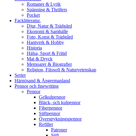
Romaner & Lyrik
Spänning & Thrillers
Pocket
Facklitteratur.
Djur, Natur & Trädgård
Ekonomi & Samhälle
Foto, Konst & Trädgård
Hantverk & Hobby
Historia
Hälsa, Sport & Fritid
Mat & Dryck
Memoarer & Biografier
Religion, Filosofi & Naturvetenskap
Serier
Härnösand & Ångermanland
Pennor och finewriting
Pennor
Gelkulpennor
Bläck- och kulpennor
Fiberpennor
Stiftpennor
Överstrykningspennor
Refiller
Patroner
Stift