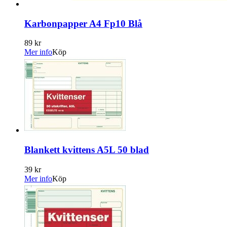
Karbonpapper A4 Fp10 Blå
89 kr
Mer info
Köp
Blankett kvittens A5L 50 blad
39 kr
Mer info
Köp