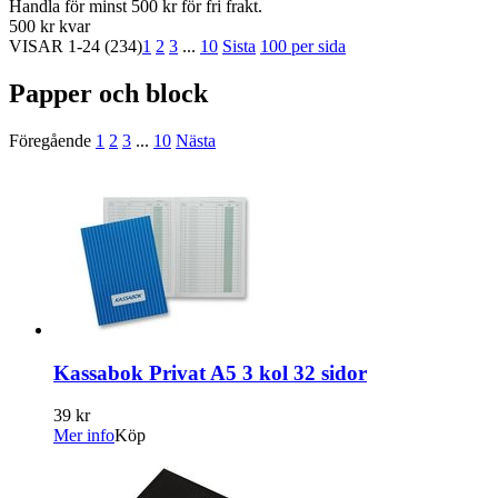
Handla för minst 500 kr för fri frakt.
500 kr kvar
VISAR
1-24
(234)
1
2
3
...
10
Sista
100 per sida
Papper och block
Föregående
1
2
3
...
10
Nästa
Kassabok Privat A5 3 kol 32 sidor
39 kr
Mer info
Köp