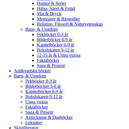
Humor & Serier
Hälsa, Sport & Fritid
Mat & Dryck
Memoarer & Biografier
Religion, Filosofi & Naturvetenskap
Barn- & Ungdom
Pekböcker 0-3 år
Bilderböcker 6-9 år
Kapitelböcker 6-9 år
Bokslukaren 9-12 år
12-15 år & Unga vuxna
Faktaböcker
Saga & Present
Antikvariska böcker
Barn- & Ungdom
Pekböcker 0-3 år
Bilderböcker 3-6 år
Kapitelböcker 6-9 år
Bokslukaren 9-12 år
Unga vuxna
Faktaböcker
Saga & Present
Anteckning & Dagböcker
Leksaker
Skönlitteratur.