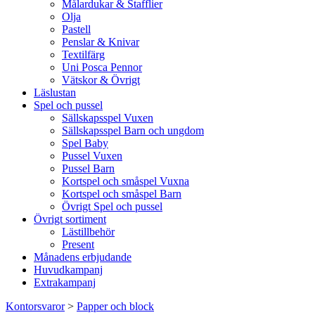
Målardukar & Stafflier
Olja
Pastell
Penslar & Knivar
Textilfärg
Uni Posca Pennor
Vätskor & Övrigt
Läslustan
Spel och pussel
Sällskapsspel Vuxen
Sällskapsspel Barn och ungdom
Spel Baby
Pussel Vuxen
Pussel Barn
Kortspel och småspel Vuxna
Kortspel och småspel Barn
Övrigt Spel och pussel
Övrigt sortiment
Lästillbehör
Present
Månadens erbjudande
Huvudkampanj
Extrakampanj
Kontorsvaror
>
Papper och block