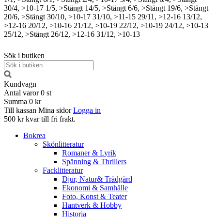
30/4, >10-17
1/5, >Stängt
14/5, >Stängt
6/6, >Stängt
19/6, >Stängt
20/6, >Stängt
30/10, >10-17
31/10, >11-15
29/11, >12-16
13/12,
>12-16
20/12, >10-16
21/12, >10-19
22/12, >10-19
24/12, >10-13
25/12, >Stängt
26/12, >12-16
31/12, >10-13
Sök i butiken
Kundvagn
Antal varor
0
st
Summa
0 kr
Till kassan
Mina sidor
Logga in
500 kr kvar till fri frakt.
Bokrea
Skönlitteratur
Romaner & Lyrik
Spänning & Thrillers
Facklitteratur
Djur, Natur& Trädgård
Ekonomi & Samhälle
Foto, Konst & Teater
Hantverk & Hobby
Historia