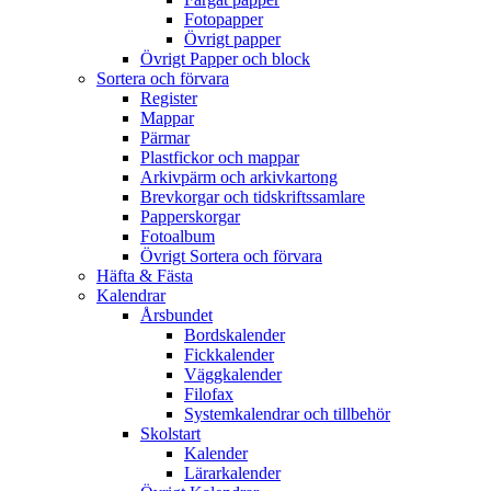
Fotopapper
Övrigt papper
Övrigt Papper och block
Sortera och förvara
Register
Mappar
Pärmar
Plastfickor och mappar
Arkivpärm och arkivkartong
Brevkorgar och tidskriftssamlare
Papperskorgar
Fotoalbum
Övrigt Sortera och förvara
Häfta & Fästa
Kalendrar
Årsbundet
Bordskalender
Fickkalender
Väggkalender
Filofax
Systemkalendrar och tillbehör
Skolstart
Kalender
Lärarkalender