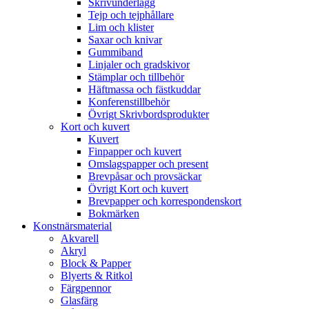
Skrivunderlägg
Tejp och tejphållare
Lim och klister
Saxar och knivar
Gummiband
Linjaler och gradskivor
Stämplar och tillbehör
Häftmassa och fästkuddar
Konferenstillbehör
Övrigt Skrivbordsprodukter
Kort och kuvert
Kuvert
Finpapper och kuvert
Omslagspapper och present
Brevpåsar och provsäckar
Övrigt Kort och kuvert
Brevpapper och korrespondenskort
Bokmärken
Konstnärsmaterial
Akvarell
Akryl
Block & Papper
Blyerts & Ritkol
Färgpennor
Glasfärg