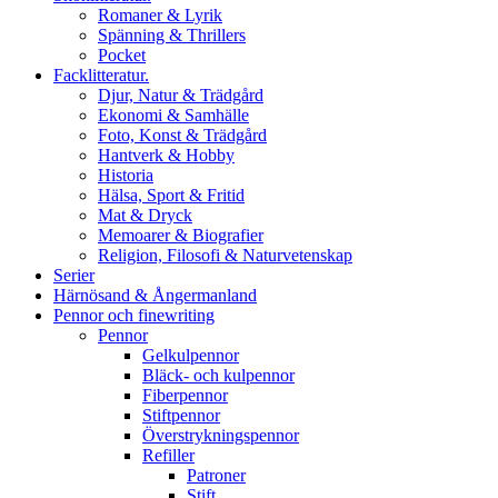
Romaner & Lyrik
Spänning & Thrillers
Pocket
Facklitteratur.
Djur, Natur & Trädgård
Ekonomi & Samhälle
Foto, Konst & Trädgård
Hantverk & Hobby
Historia
Hälsa, Sport & Fritid
Mat & Dryck
Memoarer & Biografier
Religion, Filosofi & Naturvetenskap
Serier
Härnösand & Ångermanland
Pennor och finewriting
Pennor
Gelkulpennor
Bläck- och kulpennor
Fiberpennor
Stiftpennor
Överstrykningspennor
Refiller
Patroner
Stift