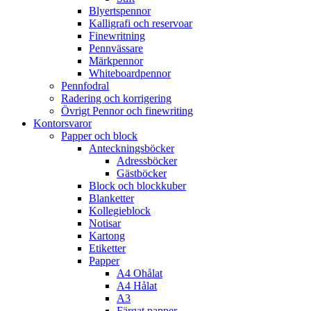
Blyertspennor
Kalligrafi och reservoar
Finewritning
Pennvässare
Märkpennor
Whiteboardpennor
Pennfodral
Radering och korrigering
Övrigt Pennor och finewriting
Kontorsvaror
Papper och block
Anteckningsböcker
Adressböcker
Gästböcker
Block och blockkuber
Blanketter
Kollegieblock
Notisar
Kartong
Etiketter
Papper
A4 Ohålat
A4 Hålat
A3
Färgat papper