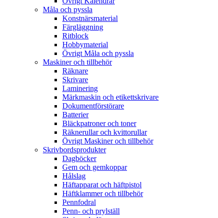
Övrigt Kalendrar
Måla och pyssla
Konstnärsmaterial
Färgläggning
Ritblock
Hobbymaterial
Övrigt Måla och pyssla
Maskiner och tillbehör
Räknare
Skrivare
Laminering
Märkmaskin och etikettskrivare
Dokumentförstörare
Batterier
Bläckpatroner och toner
Räknerullar och kvittorullar
Övrigt Maskiner och tillbehör
Skrivbordsprodukter
Dagböcker
Gem och gemkoppar
Hålslag
Häftapparat och häftpistol
Häftklammer och tillbehör
Pennfodral
Penn- och prylställ