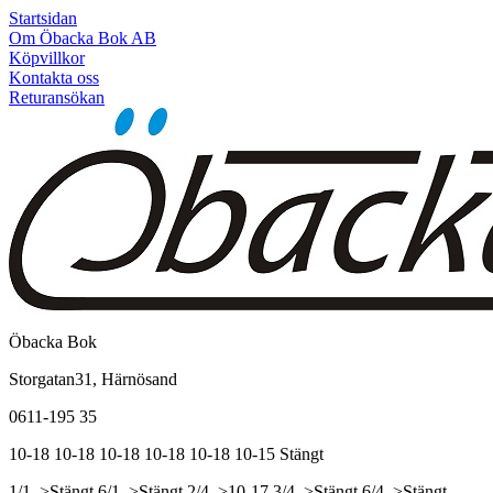
Startsidan
Om Öbacka Bok AB
Köpvillkor
Kontakta oss
Returansökan
Öbacka Bok
Storgatan31, Härnösand
0611-195 35
10-18
10-18
10-18
10-18
10-18
10-15
Stängt
1/1, >Stängt
6/1, >Stängt
2/4, >10-17
3/4, >Stängt
6/4, >Stängt