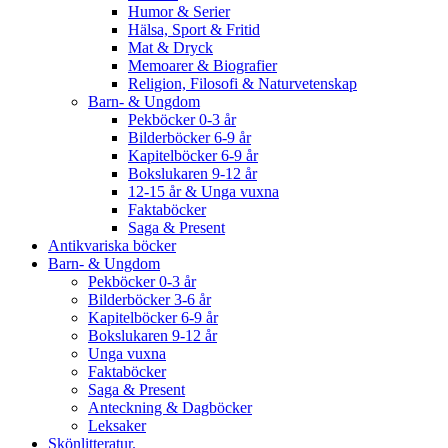
Humor & Serier
Hälsa, Sport & Fritid
Mat & Dryck
Memoarer & Biografier
Religion, Filosofi & Naturvetenskap
Barn- & Ungdom
Pekböcker 0-3 år
Bilderböcker 6-9 år
Kapitelböcker 6-9 år
Bokslukaren 9-12 år
12-15 år & Unga vuxna
Faktaböcker
Saga & Present
Antikvariska böcker
Barn- & Ungdom
Pekböcker 0-3 år
Bilderböcker 3-6 år
Kapitelböcker 6-9 år
Bokslukaren 9-12 år
Unga vuxna
Faktaböcker
Saga & Present
Anteckning & Dagböcker
Leksaker
Skönlitteratur.