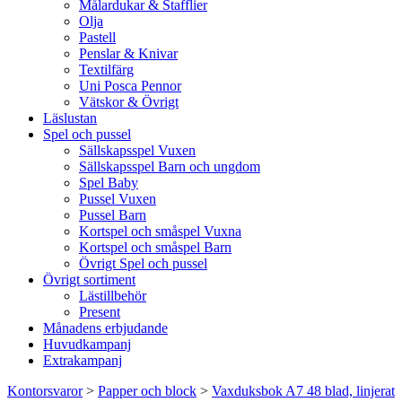
Målardukar & Stafflier
Olja
Pastell
Penslar & Knivar
Textilfärg
Uni Posca Pennor
Vätskor & Övrigt
Läslustan
Spel och pussel
Sällskapsspel Vuxen
Sällskapsspel Barn och ungdom
Spel Baby
Pussel Vuxen
Pussel Barn
Kortspel och småspel Vuxna
Kortspel och småspel Barn
Övrigt Spel och pussel
Övrigt sortiment
Lästillbehör
Present
Månadens erbjudande
Huvudkampanj
Extrakampanj
Kontorsvaror
>
Papper och block
>
Vaxduksbok A7 48 blad, linjerat