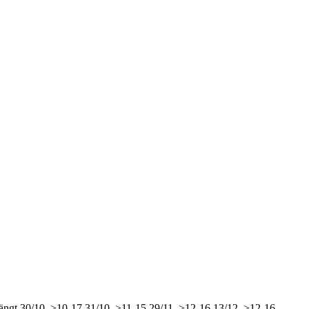
ängt
30/10, >10-17
31/10, >11-15
29/11, >12-16
13/12, >12-16