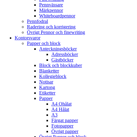
Pennvässare
Märkpennor
Whiteboardpennor
Pennfodral
Radering och korrigering
Övrigt Pennor och finewriting
Kontorsvaror
Papper och block
Anteckningsböcker
Adressböcker
Gästböcker
Block och blockkuber
Blanketter
Kollegieblock
Notisar
Kartong
Etiketter
Papper
A4 Ohålat
A4 Hålat
A3
Färgat papper
Fotopapper
Övrigt papper
Övrigt Papper och block