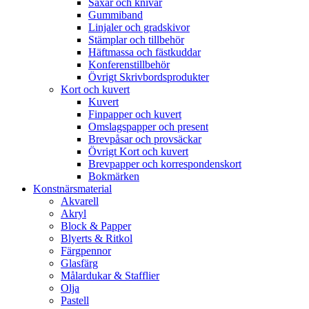
Saxar och knivar
Gummiband
Linjaler och gradskivor
Stämplar och tillbehör
Häftmassa och fästkuddar
Konferenstillbehör
Övrigt Skrivbordsprodukter
Kort och kuvert
Kuvert
Finpapper och kuvert
Omslagspapper och present
Brevpåsar och provsäckar
Övrigt Kort och kuvert
Brevpapper och korrespondenskort
Bokmärken
Konstnärsmaterial
Akvarell
Akryl
Block & Papper
Blyerts & Ritkol
Färgpennor
Glasfärg
Målardukar & Stafflier
Olja
Pastell