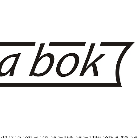
 >10-17
1/5, >Stängt
14/5, >Stängt
6/6, >Stängt
19/6, >Stängt
20/6, >St