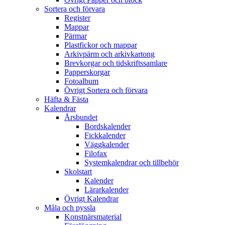
Sortera och förvara
Register
Mappar
Pärmar
Plastfickor och mappar
Arkivpärm och arkivkartong
Brevkorgar och tidskriftssamlare
Papperskorgar
Fotoalbum
Övrigt Sortera och förvara
Häfta & Fästa
Kalendrar
Årsbundet
Bordskalender
Fickkalender
Väggkalender
Filofax
Systemkalendrar och tillbehör
Skolstart
Kalender
Lärarkalender
Övrigt Kalendrar
Måla och pyssla
Konstnärsmaterial