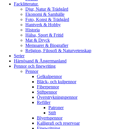
Facklitteratur.
Djur, Natur & Trädgård
Ekonomi & Samhälle
Foto, Konst & Trädgård
Hantverk & Hobby
Historia
Hälsa, Sport & Fritid
Mat & Dryck
Memoarer & Biografier
Religion, Filosofi & Naturvetenskap
Serier
Härnösand & Ångermanland
Pennor och finewriting
Pennor
Gelkulpennor
Bläck- och kulpennor
Fiberpennor
Stiftpennor
Överstrykningspennor
Refiller
Patroner
Stift
Blyertspennor
Kalligrafi och reservoar
Finewritning