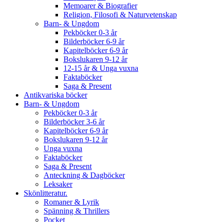
Memoarer & Biografier
Religion, Filosofi & Naturvetenskap
Barn- & Ungdom
Pekböcker 0-3 år
Bilderböcker 6-9 år
Kapitelböcker 6-9 år
Bokslukaren 9-12 år
12-15 år & Unga vuxna
Faktaböcker
Saga & Present
Antikvariska böcker
Barn- & Ungdom
Pekböcker 0-3 år
Bilderböcker 3-6 år
Kapitelböcker 6-9 år
Bokslukaren 9-12 år
Unga vuxna
Faktaböcker
Saga & Present
Anteckning & Dagböcker
Leksaker
Skönlitteratur.
Romaner & Lyrik
Spänning & Thrillers
Pocket