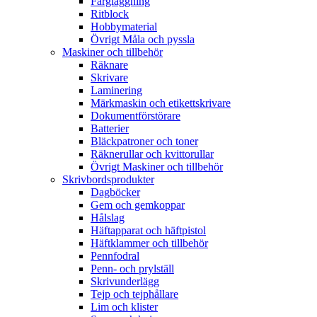
Färgläggning
Ritblock
Hobbymaterial
Övrigt Måla och pyssla
Maskiner och tillbehör
Räknare
Skrivare
Laminering
Märkmaskin och etikettskrivare
Dokumentförstörare
Batterier
Bläckpatroner och toner
Räknerullar och kvittorullar
Övrigt Maskiner och tillbehör
Skrivbordsprodukter
Dagböcker
Gem och gemkoppar
Hålslag
Häftapparat och häftpistol
Häftklammer och tillbehör
Pennfodral
Penn- och prylställ
Skrivunderlägg
Tejp och tejphållare
Lim och klister