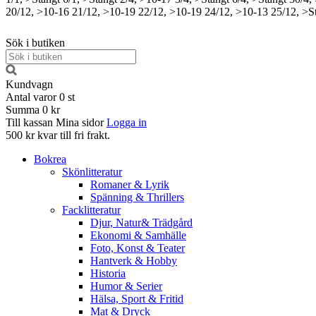
20/12, >10-16
21/12, >10-19
22/12, >10-19
24/12, >10-13
25/12, >S
Sök i butiken
Kundvagn
Antal varor
0
st
Summa
0 kr
Till kassan
Mina sidor
Logga in
500 kr kvar till fri frakt.
Bokrea
Skönlitteratur
Romaner & Lyrik
Spänning & Thrillers
Facklitteratur
Djur, Natur& Trädgård
Ekonomi & Samhälle
Foto, Konst & Teater
Hantverk & Hobby
Historia
Humor & Serier
Hälsa, Sport & Fritid
Mat & Dryck