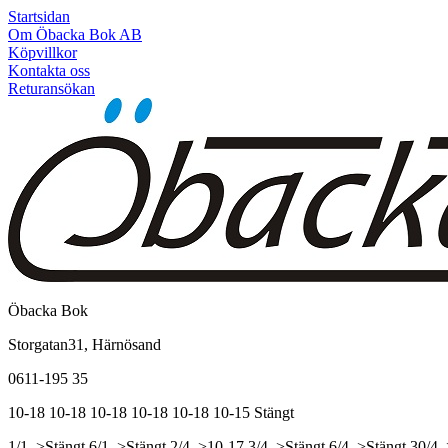
Startsidan
Om Öbacka Bok AB
Köpvillkor
Kontakta oss
Returansökan
Öbacka Bok
Storgatan31, Härnösand
0611-195 35
10-18
10-18
10-18
10-18
10-18
10-15
Stängt
1/1, >Stängt
6/1, >Stängt
2/4, >10-17
3/4, >Stängt
6/4, >Stängt
30/4,