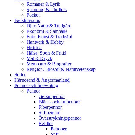
Romaner & Lyrik
Spänning & Thrillers
Pocket
Facklitteratur.
Djur, Natur & Trädgård
Ekonomi & Samhälle
Foto, Konst & Trädgård
Hantverk & Hobby
Historia
Hälsa, Sport & Fritid
Mat & Dryck
Memoarer & Biografier
Religion, Filosofi & Naturvetenskap
Serier
Härnösand & Ångermanland
Pennor och finewriting
Pennor
Gelkulpennor
Bläck- och kulpennor
Fiberpennor
Stiftpennor
Överstrykningspennor
Refiller
Patroner
Stift