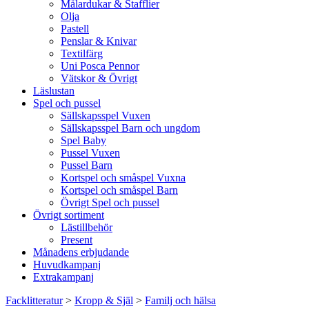
Målardukar & Stafflier
Olja
Pastell
Penslar & Knivar
Textilfärg
Uni Posca Pennor
Vätskor & Övrigt
Läslustan
Spel och pussel
Sällskapsspel Vuxen
Sällskapsspel Barn och ungdom
Spel Baby
Pussel Vuxen
Pussel Barn
Kortspel och småspel Vuxna
Kortspel och småspel Barn
Övrigt Spel och pussel
Övrigt sortiment
Lästillbehör
Present
Månadens erbjudande
Huvudkampanj
Extrakampanj
Facklitteratur
>
Kropp & Själ
>
Familj och hälsa