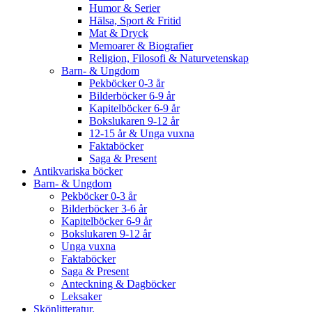
Humor & Serier
Hälsa, Sport & Fritid
Mat & Dryck
Memoarer & Biografier
Religion, Filosofi & Naturvetenskap
Barn- & Ungdom
Pekböcker 0-3 år
Bilderböcker 6-9 år
Kapitelböcker 6-9 år
Bokslukaren 9-12 år
12-15 år & Unga vuxna
Faktaböcker
Saga & Present
Antikvariska böcker
Barn- & Ungdom
Pekböcker 0-3 år
Bilderböcker 3-6 år
Kapitelböcker 6-9 år
Bokslukaren 9-12 år
Unga vuxna
Faktaböcker
Saga & Present
Anteckning & Dagböcker
Leksaker
Skönlitteratur.