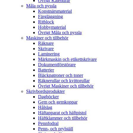
Övrigt Kalendrar
Måla och pyssla
Konstnärsmaterial
Färgläggning
Ritblock
Hobbymaterial
Övrigt Måla och pyssla
Maskiner och tillbehör
Räknare
Skrivare
Laminering
Märkmaskin och etikettskrivare
Dokumentförstörare
Batterier
Bläckpatroner och toner
Räknerullar och kvittorullar
Övrigt Maskiner och tillbehör
Skrivbordsprodukter
Dagböcker
Gem och gemkoppar
Hålslag
Häftapparat och häftpistol
Häftklammer och tillbehör
Pennfodral
Penn- och prylställ