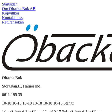
Startsidan
Om Öbacka Bok AB
Köpvillkor
Kontakta oss
Returansökan
Öbacka Bok
Storgatan31, Härnösand
0611-195 35
10-18
10-18
10-18
10-18
10-18
10-15
Stängt
1/1, >Stängt
6/1, >Stängt
2/4, >10-17
3/4, >Stängt
6/4, >Stängt