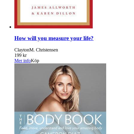
How will you measure your life?
ClaytonM. Christensen
199 kr
Mer info
Köp