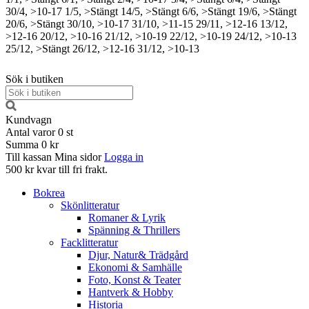
30/4, >10-17
1/5, >Stängt
14/5, >Stängt
6/6, >Stängt
19/6, >Stängt
20/6, >Stängt
30/10, >10-17
31/10, >11-15
29/11, >12-16
13/12,
>12-16
20/12, >10-16
21/12, >10-19
22/12, >10-19
24/12, >10-13
25/12, >Stängt
26/12, >12-16
31/12, >10-13
Sök i butiken
Kundvagn
Antal varor
0
st
Summa
0 kr
Till kassan
Mina sidor
Logga in
500 kr kvar till fri frakt.
Bokrea
Skönlitteratur
Romaner & Lyrik
Spänning & Thrillers
Facklitteratur
Djur, Natur& Trädgård
Ekonomi & Samhälle
Foto, Konst & Teater
Hantverk & Hobby
Historia