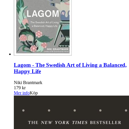
Lagom - The Swedish Art of Living a Balanced,
Happy Life
Niki Brantmark
179 kr
Mer info
Köp