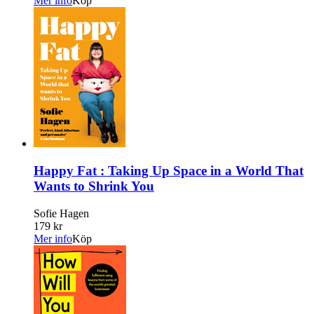
Mer info
Köp
Happy Fat : Taking Up Space in a World That
Wants to Shrink You
Sofie Hagen
179 kr
Mer info
Köp