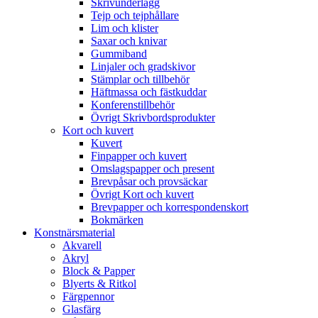
Skrivunderlägg
Tejp och tejphållare
Lim och klister
Saxar och knivar
Gummiband
Linjaler och gradskivor
Stämplar och tillbehör
Häftmassa och fästkuddar
Konferenstillbehör
Övrigt Skrivbordsprodukter
Kort och kuvert
Kuvert
Finpapper och kuvert
Omslagspapper och present
Brevpåsar och provsäckar
Övrigt Kort och kuvert
Brevpapper och korrespondenskort
Bokmärken
Konstnärsmaterial
Akvarell
Akryl
Block & Papper
Blyerts & Ritkol
Färgpennor
Glasfärg