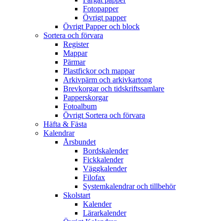
Fotopapper
Övrigt papper
Övrigt Papper och block
Sortera och förvara
Register
Mappar
Pärmar
Plastfickor och mappar
Arkivpärm och arkivkartong
Brevkorgar och tidskriftssamlare
Papperskorgar
Fotoalbum
Övrigt Sortera och förvara
Häfta & Fästa
Kalendrar
Årsbundet
Bordskalender
Fickkalender
Väggkalender
Filofax
Systemkalendrar och tillbehör
Skolstart
Kalender
Lärarkalender