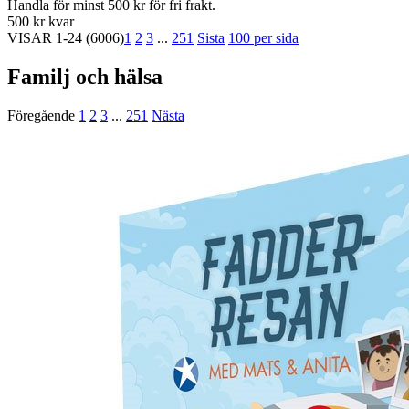
Handla för minst 500 kr för fri frakt.
500 kr kvar
VISAR
1-24
(6006)
1
2
3
...
251
Sista
100 per sida
Familj och hälsa
Föregående
1
2
3
...
251
Nästa