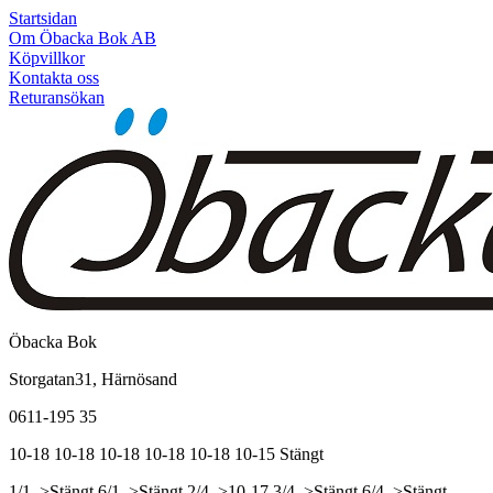
Startsidan
Om Öbacka Bok AB
Köpvillkor
Kontakta oss
Returansökan
Öbacka Bok
Storgatan31, Härnösand
0611-195 35
10-18
10-18
10-18
10-18
10-18
10-15
Stängt
1/1, >Stängt
6/1, >Stängt
2/4, >10-17
3/4, >Stängt
6/4, >Stängt