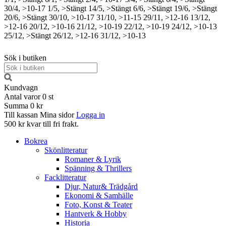
30/4, >10-17
1/5, >Stängt
14/5, >Stängt
6/6, >Stängt
19/6, >Stängt
20/6, >Stängt
30/10, >10-17
31/10, >11-15
29/11, >12-16
13/12,
>12-16
20/12, >10-16
21/12, >10-19
22/12, >10-19
24/12, >10-13
25/12, >Stängt
26/12, >12-16
31/12, >10-13
Sök i butiken
Kundvagn
Antal varor
0
st
Summa
0 kr
Till kassan
Mina sidor
Logga in
500 kr kvar till fri frakt.
Bokrea
Skönlitteratur
Romaner & Lyrik
Spänning & Thrillers
Facklitteratur
Djur, Natur& Trädgård
Ekonomi & Samhälle
Foto, Konst & Teater
Hantverk & Hobby
Historia