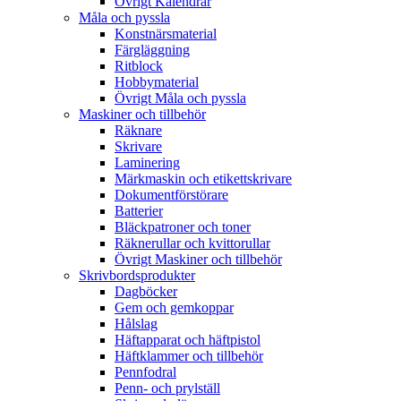
Övrigt Kalendrar
Måla och pyssla
Konstnärsmaterial
Färgläggning
Ritblock
Hobbymaterial
Övrigt Måla och pyssla
Maskiner och tillbehör
Räknare
Skrivare
Laminering
Märkmaskin och etikettskrivare
Dokumentförstörare
Batterier
Bläckpatroner och toner
Räknerullar och kvittorullar
Övrigt Maskiner och tillbehör
Skrivbordsprodukter
Dagböcker
Gem och gemkoppar
Hålslag
Häftapparat och häftpistol
Häftklammer och tillbehör
Pennfodral
Penn- och prylställ