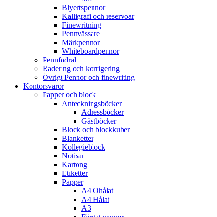
Blyertspennor
Kalligrafi och reservoar
Finewritning
Pennvässare
Märkpennor
Whiteboardpennor
Pennfodral
Radering och korrigering
Övrigt Pennor och finewriting
Kontorsvaror
Papper och block
Anteckningsböcker
Adressböcker
Gästböcker
Block och blockkuber
Blanketter
Kollegieblock
Notisar
Kartong
Etiketter
Papper
A4 Ohålat
A4 Hålat
A3
Färgat papper