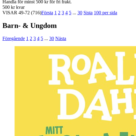
Handla för minst 500 kr för fri frakt.
500 kr kvar
VISAR
49-72
(716)
Första
1
2
3
4
5
...
30
Sista
100 per sida
Barn- & Ungdom
Föregående
1
2
3
4
5
...
30
Nästa