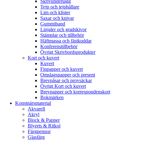
Skrivunderlägg
Tejp och tejphållare
Lim och klister
Saxar och knivar
Gummiband
Linjaler och gradskivor
Stämplar och tillbehör
Häftmassa och fästkuddar
Konferenstillbehör
Övrigt Skrivbordsprodukter
Kort och kuvert
Kuvert
Finpapper och kuvert
Omslagspapper och present
Brevpåsar och provsäckar
Övrigt Kort och kuvert
Brevpapper och korrespondenskort
Bokmärken
Konstnärsmaterial
Akvarell
Akryl
Block & Papper
Blyerts & Ritkol
Färgpennor
Glasfärg