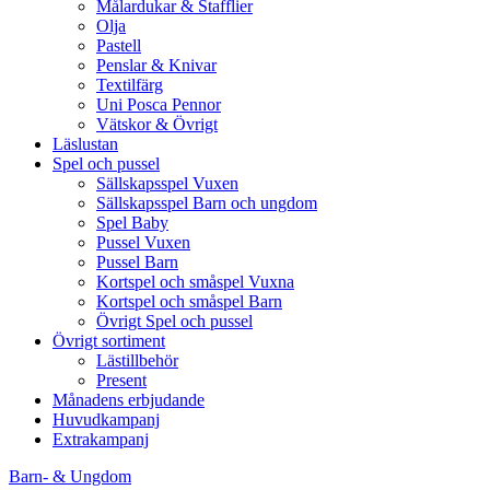
Målardukar & Stafflier
Olja
Pastell
Penslar & Knivar
Textilfärg
Uni Posca Pennor
Vätskor & Övrigt
Läslustan
Spel och pussel
Sällskapsspel Vuxen
Sällskapsspel Barn och ungdom
Spel Baby
Pussel Vuxen
Pussel Barn
Kortspel och småspel Vuxna
Kortspel och småspel Barn
Övrigt Spel och pussel
Övrigt sortiment
Lästillbehör
Present
Månadens erbjudande
Huvudkampanj
Extrakampanj
Barn- & Ungdom