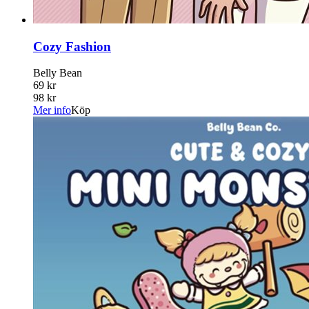
Cozy Fashion
Belly Bean
69 kr
98 kr
Mer info
Köp