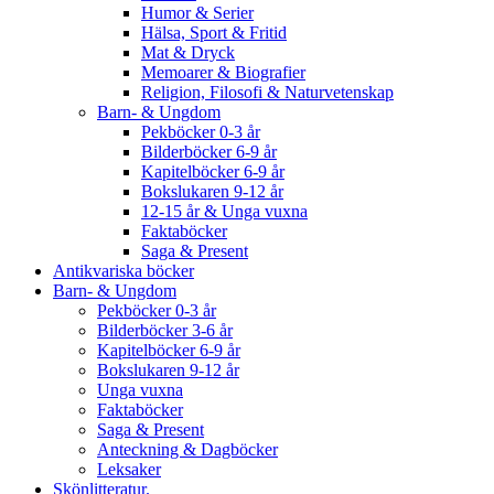
Humor & Serier
Hälsa, Sport & Fritid
Mat & Dryck
Memoarer & Biografier
Religion, Filosofi & Naturvetenskap
Barn- & Ungdom
Pekböcker 0-3 år
Bilderböcker 6-9 år
Kapitelböcker 6-9 år
Bokslukaren 9-12 år
12-15 år & Unga vuxna
Faktaböcker
Saga & Present
Antikvariska böcker
Barn- & Ungdom
Pekböcker 0-3 år
Bilderböcker 3-6 år
Kapitelböcker 6-9 år
Bokslukaren 9-12 år
Unga vuxna
Faktaböcker
Saga & Present
Anteckning & Dagböcker
Leksaker
Skönlitteratur.