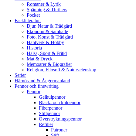
Romaner & Lyrik
Spänning & Thrillers
Pocket
Facklitteratur.
Djur, Natur & Trädgård
Ekonomi & Samhälle
Foto, Konst & Trädgård
Hantverk & Hobby
Historia
Hälsa, Sport & Fritid
Mat & Dryck
Memoarer & Biografier
Religion, Filosofi & Naturvetenskap
Serier
Härnösand & Ångermanland
Pennor och finewriting
Pennor
Gelkulpennor
Bläck- och kulpennor
Fiberpennor
Stiftpennor
Överstrykningspennor
Refiller
Patroner
Stift