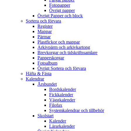
Fotopapper
Övrigt papper
Övrigt Papper och block
Sortera och förvara
Register
Mappar
Pärmar
Plastfickor och mappar
Arkivpärm och arkivkartong
Brevkorgar och tidskriftssamlare
Papperskorgar
Fotoalbum
Övrigt Sortera och förvara
Häfta & Fästa
Kalendrar
Årsbundet
Bordskalender
Fickkalender
Väggkalender
Filofax
Systemkalendrar och tillbehör
Skolstart
Kalender
Lärarkalender