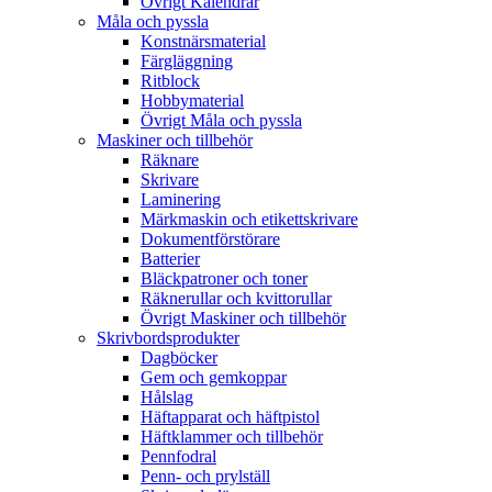
Övrigt Kalendrar
Måla och pyssla
Konstnärsmaterial
Färgläggning
Ritblock
Hobbymaterial
Övrigt Måla och pyssla
Maskiner och tillbehör
Räknare
Skrivare
Laminering
Märkmaskin och etikettskrivare
Dokumentförstörare
Batterier
Bläckpatroner och toner
Räknerullar och kvittorullar
Övrigt Maskiner och tillbehör
Skrivbordsprodukter
Dagböcker
Gem och gemkoppar
Hålslag
Häftapparat och häftpistol
Häftklammer och tillbehör
Pennfodral
Penn- och prylställ