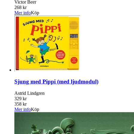
Victor Beer
268 kr
Mer info
Köp
Sjung med Pippi (med ljudmodul)
Astrid Lindgren
329 kr
358 kr
Mer info
Köp