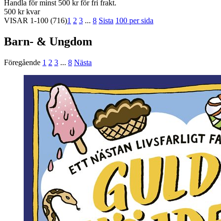
Handla för minst 500 kr för fri frakt.
500 kr kvar
VISAR
1-100
(716)
1
2
3
...
8
Sista
100 per sida
Barn- & Ungdom
Föregående
1
2
3
...
8
Nästa