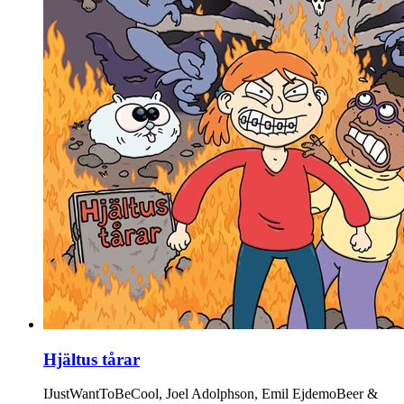
Hjältus tårar
IJustWantToBeCool, Joel Adolphson, Emil EjdemoBeer &