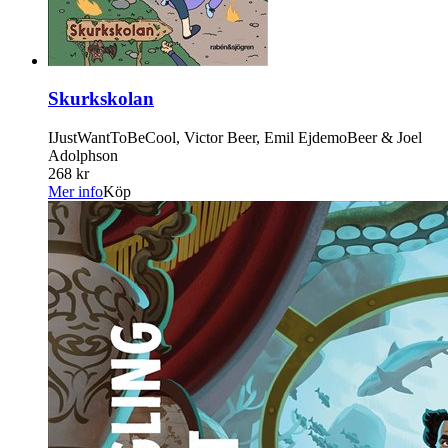
Skurkskolan
IJustWantToBeCool, Victor Beer, Emil EjdemoBeer & Joel
Adolphson
268 kr
Mer info
Köp