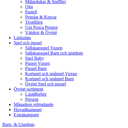
Målardukar & Stafflier
Olja
Pastell
Penslar & Knivar
Textilfärg
Uni Posca Pennor
Vätskor & Övrigt
Läslustan
Spel och pussel
Sällskapsspel Vuxen
Sällskapsspel Barn och ungdom
Spel Baby
Pussel Vuxen
Pussel Barn
Kortspel och småspel Vuxna
Kortspel och småspel Barn
Övrigt Spel och pussel
Övrigt sortiment
Lästillbehör
Present
Månadens erbjudande
Huvudkampanj
Extrakampanj
Barn- & Ungdom