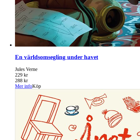
En världsomsegling under havet
Jules Verne
229 kr
288 kr
Mer info
Köp