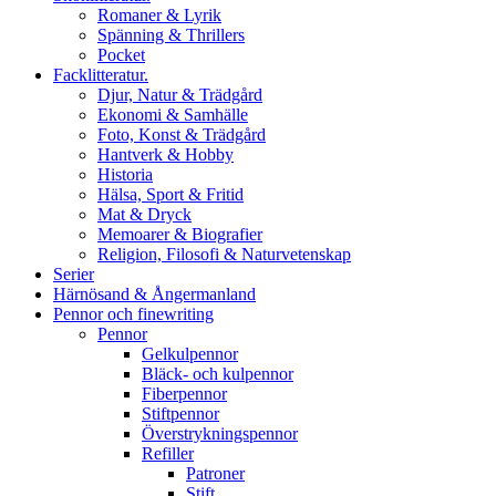
Romaner & Lyrik
Spänning & Thrillers
Pocket
Facklitteratur.
Djur, Natur & Trädgård
Ekonomi & Samhälle
Foto, Konst & Trädgård
Hantverk & Hobby
Historia
Hälsa, Sport & Fritid
Mat & Dryck
Memoarer & Biografier
Religion, Filosofi & Naturvetenskap
Serier
Härnösand & Ångermanland
Pennor och finewriting
Pennor
Gelkulpennor
Bläck- och kulpennor
Fiberpennor
Stiftpennor
Överstrykningspennor
Refiller
Patroner
Stift