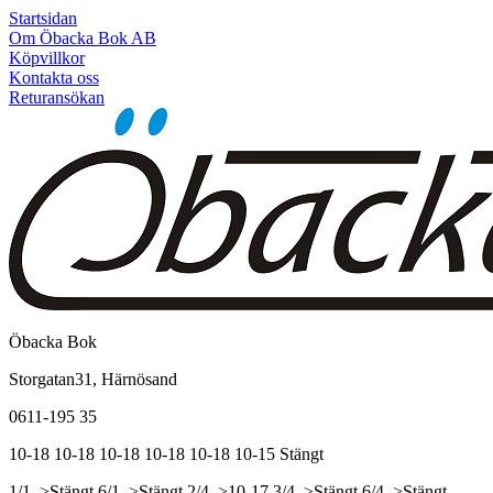
Startsidan
Om Öbacka Bok AB
Köpvillkor
Kontakta oss
Returansökan
Öbacka Bok
Storgatan31, Härnösand
0611-195 35
10-18
10-18
10-18
10-18
10-18
10-15
Stängt
1/1, >Stängt
6/1, >Stängt
2/4, >10-17
3/4, >Stängt
6/4, >Stängt