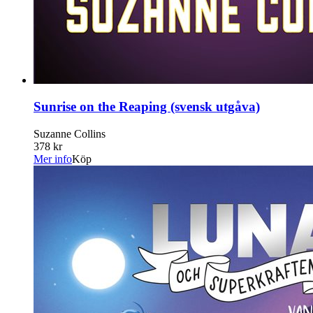
Sunrise on the Reaping (svensk utgåva)
Suzanne Collins
378 kr
Mer info
Köp