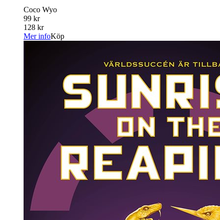
Coco Wyo
99 kr
128 kr
Mer info
Köp