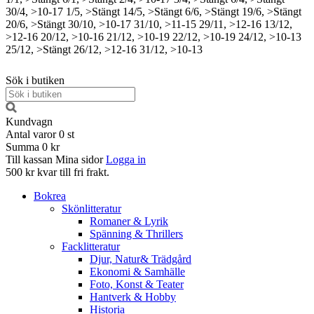
30/4, >10-17
1/5, >Stängt
14/5, >Stängt
6/6, >Stängt
19/6, >Stängt
20/6, >Stängt
30/10, >10-17
31/10, >11-15
29/11, >12-16
13/12,
>12-16
20/12, >10-16
21/12, >10-19
22/12, >10-19
24/12, >10-13
25/12, >Stängt
26/12, >12-16
31/12, >10-13
Sök i butiken
Kundvagn
Antal varor
0
st
Summa
0 kr
Till kassan
Mina sidor
Logga in
500 kr kvar till fri frakt.
Bokrea
Skönlitteratur
Romaner & Lyrik
Spänning & Thrillers
Facklitteratur
Djur, Natur& Trädgård
Ekonomi & Samhälle
Foto, Konst & Teater
Hantverk & Hobby
Historia