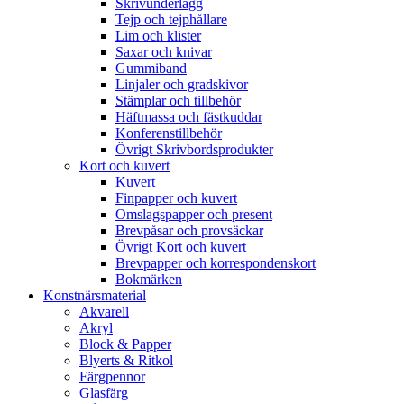
Skrivunderlägg
Tejp och tejphållare
Lim och klister
Saxar och knivar
Gummiband
Linjaler och gradskivor
Stämplar och tillbehör
Häftmassa och fästkuddar
Konferenstillbehör
Övrigt Skrivbordsprodukter
Kort och kuvert
Kuvert
Finpapper och kuvert
Omslagspapper och present
Brevpåsar och provsäckar
Övrigt Kort och kuvert
Brevpapper och korrespondenskort
Bokmärken
Konstnärsmaterial
Akvarell
Akryl
Block & Papper
Blyerts & Ritkol
Färgpennor
Glasfärg