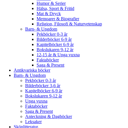
Humor & Serier
Hälsa, Sport & Fritid
Mat & Dryck
Memoarer & Biografier
Religion, Filosofi & Naturvetenskap
Barn- & Ungdom
Pekböcker 0-3 år
Bilderböcker 6-9 år
Kapitelböcker 6-9 år
Bokslukaren 9-12 år
12-15 år & Unga vuxna
Faktaböcker
Saga & Present
Antikvariska böcker
Barn- & Ungdom
Pekböcker 0-3 år
Bilderböcker 3-6 år
Kapitelböcker 6-9 år
Bokslukaren 9-12 år
Unga vuxna
Faktaböcker
Saga & Present
Anteckning & Dagböcker
Leksaker
Skönlitteratur.