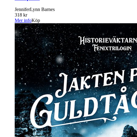
JenniferLynn Barnes
318 kr
Mer info
Köp