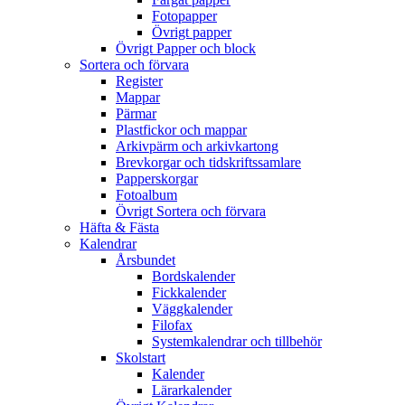
Fotopapper
Övrigt papper
Övrigt Papper och block
Sortera och förvara
Register
Mappar
Pärmar
Plastfickor och mappar
Arkivpärm och arkivkartong
Brevkorgar och tidskriftssamlare
Papperskorgar
Fotoalbum
Övrigt Sortera och förvara
Häfta & Fästa
Kalendrar
Årsbundet
Bordskalender
Fickkalender
Väggkalender
Filofax
Systemkalendrar och tillbehör
Skolstart
Kalender
Lärarkalender