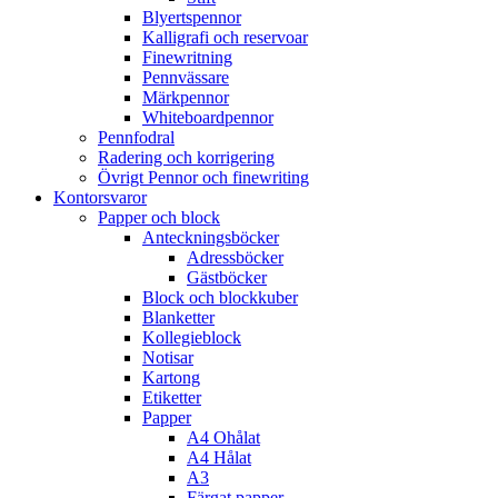
Blyertspennor
Kalligrafi och reservoar
Finewritning
Pennvässare
Märkpennor
Whiteboardpennor
Pennfodral
Radering och korrigering
Övrigt Pennor och finewriting
Kontorsvaror
Papper och block
Anteckningsböcker
Adressböcker
Gästböcker
Block och blockkuber
Blanketter
Kollegieblock
Notisar
Kartong
Etiketter
Papper
A4 Ohålat
A4 Hålat
A3
Färgat papper