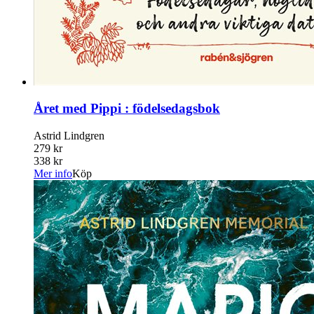
Året med Pippi : födelsedagsbok
Astrid Lindgren
279 kr
338 kr
Mer info
Köp