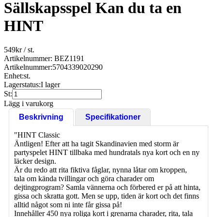
Sällskapsspel Kan du ta en
HINT
549
kr
/ st.
Artikelnummer: BEZ1191
Artikelnummer:
5704339020290
Enhet:
st.
Lagerstatus:
I lager
St:
Lägg i varukorg
Beskrivning
Specifikationer
"HINT Classic
Äntligen! Efter att ha tagit Skandinavien med storm är
partyspelet HINT tillbaka med hundratals nya kort och en ny
läcker design.
Är du redo att rita fiktiva fåglar, nynna låtar om kroppen,
tala om kända tvillingar och göra charader om
dejtingprogram? Samla vännerna och förbered er på att hinta,
gissa och skratta gott. Men se upp, tiden är kort och det finns
alltid något som ni inte får gissa på!
Innehåller 450 nya roliga kort i grenarna charader, rita, tala