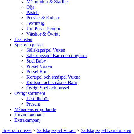
Målardukar & Stafflier
Olja
Pastell
Penslar & Knivar
Textilfärg
Uni Posca Pennor
Vätskor & Övrigt
Läslustan
Spel och pussel
Sällskapsspel Vuxen
Sällskapsspel Barn och ungdom
Spel Baby
Pussel Vuxen
Pussel Barn
Kortspel och småspel Vuxna
Kortspel och småspel Barn
Övrigt Spel och pussel
Övrigt sortiment
Lästillbehör
Present
Månadens erbjudande
Huvudkampanj
Extrakampanj
Spel och pussel
>
Sällskapsspel Vuxen
>
Sällskapsspel Kan du ta en