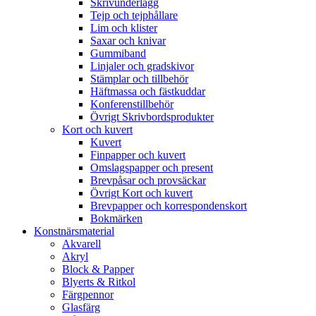
Skrivunderlägg
Tejp och tejphållare
Lim och klister
Saxar och knivar
Gummiband
Linjaler och gradskivor
Stämplar och tillbehör
Häftmassa och fästkuddar
Konferenstillbehör
Övrigt Skrivbordsprodukter
Kort och kuvert
Kuvert
Finpapper och kuvert
Omslagspapper och present
Brevpåsar och provsäckar
Övrigt Kort och kuvert
Brevpapper och korrespondenskort
Bokmärken
Konstnärsmaterial
Akvarell
Akryl
Block & Papper
Blyerts & Ritkol
Färgpennor
Glasfärg