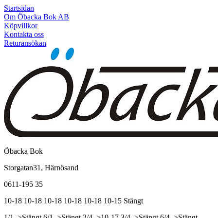
Startsidan
Om Öbacka Bok AB
Köpvillkor
Kontakta oss
Returansökan
Öbacka Bok
Storgatan31, Härnösand
0611-195 35
10-18
10-18
10-18
10-18
10-18
10-15
Stängt
1/1, >Stängt
6/1, >Stängt
2/4, >10-17
3/4, >Stängt
6/4, >Stängt