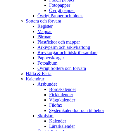
Fotopapper
Övrigt papper
Övrigt Papper och block
Sortera och förvara
Register
Mappar
Pärmar
Plastfickor och mappar
Arkivpärm och arkivkartong
Brevkorgar och tidskriftssamlare
Papperskorgar
Fotoalbum
Övrigt Sortera och förvara
Häfta & Fästa
Kalendrar
Årsbundet
Bordskalender
Fickkalender
Väggkalender
Filofax
Systemkalendrar och tillbehör
Skolstart
Kalender
Lärarkalender