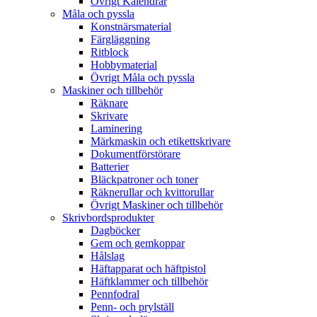
Övrigt Kalendrar
Måla och pyssla
Konstnärsmaterial
Färgläggning
Ritblock
Hobbymaterial
Övrigt Måla och pyssla
Maskiner och tillbehör
Räknare
Skrivare
Laminering
Märkmaskin och etikettskrivare
Dokumentförstörare
Batterier
Bläckpatroner och toner
Räknerullar och kvittorullar
Övrigt Maskiner och tillbehör
Skrivbordsprodukter
Dagböcker
Gem och gemkoppar
Hålslag
Häftapparat och häftpistol
Häftklammer och tillbehör
Pennfodral
Penn- och prylställ