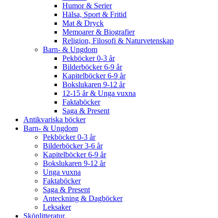
Humor & Serier
Hälsa, Sport & Fritid
Mat & Dryck
Memoarer & Biografier
Religion, Filosofi & Naturvetenskap
Barn- & Ungdom
Pekböcker 0-3 år
Bilderböcker 6-9 år
Kapitelböcker 6-9 år
Bokslukaren 9-12 år
12-15 år & Unga vuxna
Faktaböcker
Saga & Present
Antikvariska böcker
Barn- & Ungdom
Pekböcker 0-3 år
Bilderböcker 3-6 år
Kapitelböcker 6-9 år
Bokslukaren 9-12 år
Unga vuxna
Faktaböcker
Saga & Present
Anteckning & Dagböcker
Leksaker
Skönlitteratur.