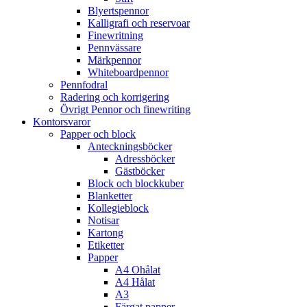
Blyertspennor
Kalligrafi och reservoar
Finewritning
Pennvässare
Märkpennor
Whiteboardpennor
Pennfodral
Radering och korrigering
Övrigt Pennor och finewriting
Kontorsvaror
Papper och block
Anteckningsböcker
Adressböcker
Gästböcker
Block och blockkuber
Blanketter
Kollegieblock
Notisar
Kartong
Etiketter
Papper
A4 Ohålat
A4 Hålat
A3
Färgat papper