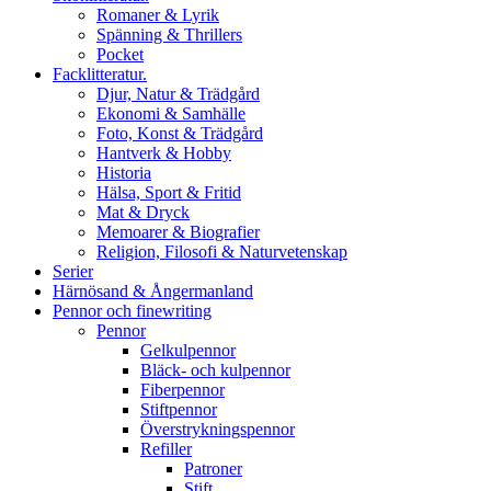
Romaner & Lyrik
Spänning & Thrillers
Pocket
Facklitteratur.
Djur, Natur & Trädgård
Ekonomi & Samhälle
Foto, Konst & Trädgård
Hantverk & Hobby
Historia
Hälsa, Sport & Fritid
Mat & Dryck
Memoarer & Biografier
Religion, Filosofi & Naturvetenskap
Serier
Härnösand & Ångermanland
Pennor och finewriting
Pennor
Gelkulpennor
Bläck- och kulpennor
Fiberpennor
Stiftpennor
Överstrykningspennor
Refiller
Patroner
Stift