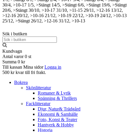
30/4, >10-17
1/5, >Stängt
14/5, >Stängt
6/6, >Stängt
19/6, >Stängt
20/6, >Stängt
30/10, >10-17
31/10, >11-15
29/11, >12-16
13/12,
>12-16
20/12, >10-16
21/12, >10-19
22/12, >10-19
24/12, >10-13
25/12, >Stängt
26/12, >12-16
31/12, >10-13
Sök i butiken
Kundvagn
Antal varor
0
st
Summa
0 kr
Till kassan
Mina sidor
Logga in
500 kr kvar till fri frakt.
Bokrea
Skönlitteratur
Romaner & Lyrik
Spänning & Thrillers
Facklitteratur
Djur, Natur& Trädgård
Ekonomi & Samhälle
Foto, Konst & Teater
Hantverk & Hobby
Historia