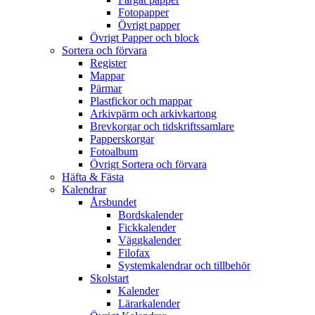
Fotopapper
Övrigt papper
Övrigt Papper och block
Sortera och förvara
Register
Mappar
Pärmar
Plastfickor och mappar
Arkivpärm och arkivkartong
Brevkorgar och tidskriftssamlare
Papperskorgar
Fotoalbum
Övrigt Sortera och förvara
Häfta & Fästa
Kalendrar
Årsbundet
Bordskalender
Fickkalender
Väggkalender
Filofax
Systemkalendrar och tillbehör
Skolstart
Kalender
Lärarkalender