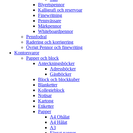
Blyertspennor
Kalligrafi och reservoar
Finewritning
Pennvässare
Märkpennor
Whiteboardpennor
Pennfodral
Radering och korrigering
Övrigt Pennor och finewriting
Kontorsvaror
Papper och block
Anteckningsböcker
Adressböcker
Gästböcker
Block och blockkuber
Blanketter
Kollegieblock
Notisar
Kartong
Etiketter
Papper
A4 Ohålat
A4 Hålat
A3
Färgat papper