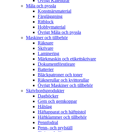
Övrigt Kalendrar
Måla och pyssla
Konstnärsmaterial
Färgläggning
Ritblock
Hobbymaterial
Övrigt Måla och pyssla
Maskiner och tillbehör
Räknare
Skrivare
Laminering
Märkmaskin och etikettskrivare
Dokumentförstörare
Batterier
Bläckpatroner och toner
Räknerullar och kvittorullar
Övrigt Maskiner och tillbehör
Skrivbordsprodukter
Dagböcker
Gem och gemkoppar
Hålslag
Häftapparat och häftpistol
Häftklammer och tillbehör
Pennfodral
Penn- och prylställ