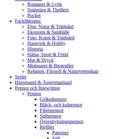
Romaner & Lyrik
Spänning & Thrillers
Pocket
Facklitteratur.
Djur, Natur & Trädgård
Ekonomi & Samhälle
Foto, Konst & Trädgård
Hantverk & Hobby
Historia
Hälsa, Sport & Fritid
Mat & Dryck
Memoarer & Biografier
Religion, Filosofi & Naturvetenskap
Serier
Härnösand & Ångermanland
Pennor och finewriting
Pennor
Gelkulpennor
Bläck- och kulpennor
Fiberpennor
Stiftpennor
Överstrykningspennor
Refiller
Patroner
Stift