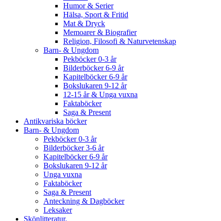
Humor & Serier
Hälsa, Sport & Fritid
Mat & Dryck
Memoarer & Biografier
Religion, Filosofi & Naturvetenskap
Barn- & Ungdom
Pekböcker 0-3 år
Bilderböcker 6-9 år
Kapitelböcker 6-9 år
Bokslukaren 9-12 år
12-15 år & Unga vuxna
Faktaböcker
Saga & Present
Antikvariska böcker
Barn- & Ungdom
Pekböcker 0-3 år
Bilderböcker 3-6 år
Kapitelböcker 6-9 år
Bokslukaren 9-12 år
Unga vuxna
Faktaböcker
Saga & Present
Anteckning & Dagböcker
Leksaker
Skönlitteratur.