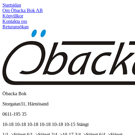
Startsidan
Om Öbacka Bok AB
Köpvillkor
Kontakta oss
Returansökan
Öbacka Bok
Storgatan31, Härnösand
0611-195 35
10-18
10-18
10-18
10-18
10-18
10-15
Stängt
1/1, >Stängt
6/1, >Stängt
2/4, >10-17
3/4, >Stängt
6/4, >Stängt