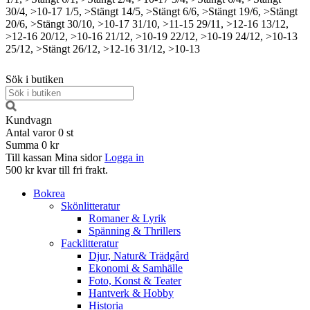
30/4, >10-17
1/5, >Stängt
14/5, >Stängt
6/6, >Stängt
19/6, >Stängt
20/6, >Stängt
30/10, >10-17
31/10, >11-15
29/11, >12-16
13/12,
>12-16
20/12, >10-16
21/12, >10-19
22/12, >10-19
24/12, >10-13
25/12, >Stängt
26/12, >12-16
31/12, >10-13
Sök i butiken
Kundvagn
Antal varor
0
st
Summa
0 kr
Till kassan
Mina sidor
Logga in
500 kr kvar till fri frakt.
Bokrea
Skönlitteratur
Romaner & Lyrik
Spänning & Thrillers
Facklitteratur
Djur, Natur& Trädgård
Ekonomi & Samhälle
Foto, Konst & Teater
Hantverk & Hobby
Historia