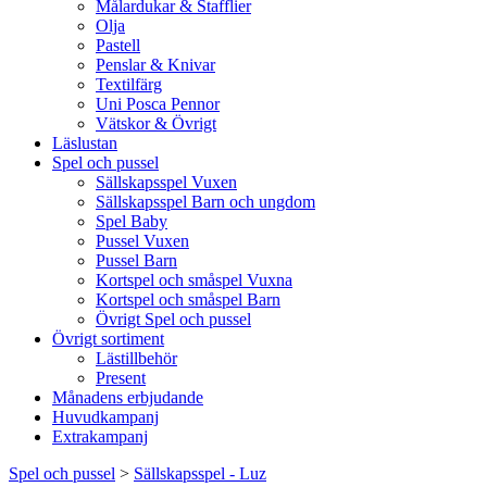
Målardukar & Stafflier
Olja
Pastell
Penslar & Knivar
Textilfärg
Uni Posca Pennor
Vätskor & Övrigt
Läslustan
Spel och pussel
Sällskapsspel Vuxen
Sällskapsspel Barn och ungdom
Spel Baby
Pussel Vuxen
Pussel Barn
Kortspel och småspel Vuxna
Kortspel och småspel Barn
Övrigt Spel och pussel
Övrigt sortiment
Lästillbehör
Present
Månadens erbjudande
Huvudkampanj
Extrakampanj
Spel och pussel
>
Sällskapsspel - Luz