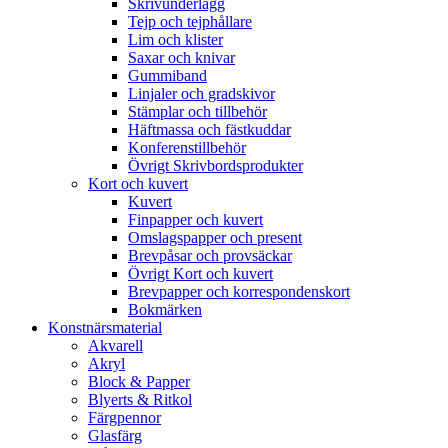
Skrivunderlägg
Tejp och tejphållare
Lim och klister
Saxar och knivar
Gummiband
Linjaler och gradskivor
Stämplar och tillbehör
Häftmassa och fästkuddar
Konferenstillbehör
Övrigt Skrivbordsprodukter
Kort och kuvert
Kuvert
Finpapper och kuvert
Omslagspapper och present
Brevpåsar och provsäckar
Övrigt Kort och kuvert
Brevpapper och korrespondenskort
Bokmärken
Konstnärsmaterial
Akvarell
Akryl
Block & Papper
Blyerts & Ritkol
Färgpennor
Glasfärg