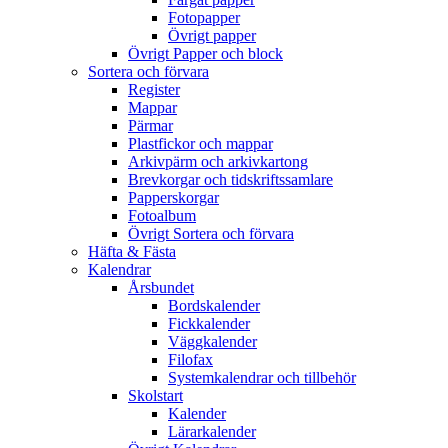
Fotopapper
Övrigt papper
Övrigt Papper och block
Sortera och förvara
Register
Mappar
Pärmar
Plastfickor och mappar
Arkivpärm och arkivkartong
Brevkorgar och tidskriftssamlare
Papperskorgar
Fotoalbum
Övrigt Sortera och förvara
Häfta & Fästa
Kalendrar
Årsbundet
Bordskalender
Fickkalender
Väggkalender
Filofax
Systemkalendrar och tillbehör
Skolstart
Kalender
Lärarkalender