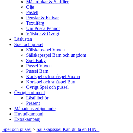
Målardukar & Stafflier
Olja
Pastell
Penslar & Knivar
Textilfärg
Uni Posca Pennor
Vätskor & Övrigt
Läslustan
Spel och pussel
Sällskapsspel Vuxen
Sällskapsspel Barn och ungdom
Spel Baby
Pussel Vuxen
Pussel Barn
Kortspel och småspel Vuxna
Kortspel och småspel Barn
Övrigt Spel och pussel
Övrigt sortiment
Lästillbehör
Present
Månadens erbjudande
Huvudkampanj
Extrakampanj
Spel och pussel
>
Sällskapsspel Kan du ta en HINT