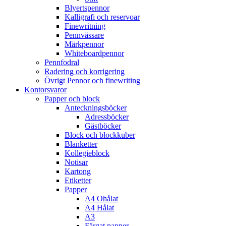
Blyertspennor
Kalligrafi och reservoar
Finewritning
Pennvässare
Märkpennor
Whiteboardpennor
Pennfodral
Radering och korrigering
Övrigt Pennor och finewriting
Kontorsvaror
Papper och block
Anteckningsböcker
Adressböcker
Gästböcker
Block och blockkuber
Blanketter
Kollegieblock
Notisar
Kartong
Etiketter
Papper
A4 Ohålat
A4 Hålat
A3
Färgat papper