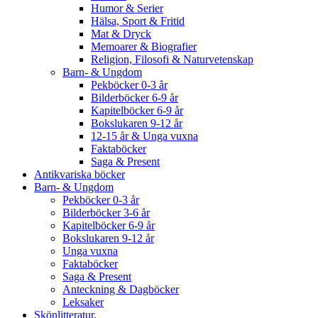
Humor & Serier
Hälsa, Sport & Fritid
Mat & Dryck
Memoarer & Biografier
Religion, Filosofi & Naturvetenskap
Barn- & Ungdom
Pekböcker 0-3 år
Bilderböcker 6-9 år
Kapitelböcker 6-9 år
Bokslukaren 9-12 år
12-15 år & Unga vuxna
Faktaböcker
Saga & Present
Antikvariska böcker
Barn- & Ungdom
Pekböcker 0-3 år
Bilderböcker 3-6 år
Kapitelböcker 6-9 år
Bokslukaren 9-12 år
Unga vuxna
Faktaböcker
Saga & Present
Anteckning & Dagböcker
Leksaker
Skönlitteratur.