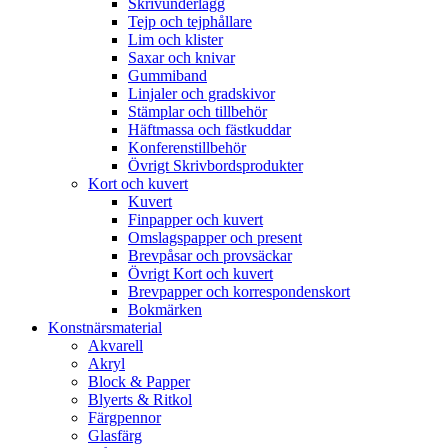
Skrivunderlägg
Tejp och tejphållare
Lim och klister
Saxar och knivar
Gummiband
Linjaler och gradskivor
Stämplar och tillbehör
Häftmassa och fästkuddar
Konferenstillbehör
Övrigt Skrivbordsprodukter
Kort och kuvert
Kuvert
Finpapper och kuvert
Omslagspapper och present
Brevpåsar och provsäckar
Övrigt Kort och kuvert
Brevpapper och korrespondenskort
Bokmärken
Konstnärsmaterial
Akvarell
Akryl
Block & Papper
Blyerts & Ritkol
Färgpennor
Glasfärg