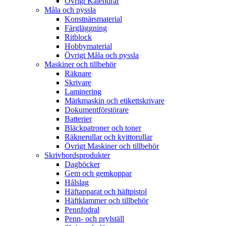
Övrigt Kalendrar
Måla och pyssla
Konstnärsmaterial
Färgläggning
Ritblock
Hobbymaterial
Övrigt Måla och pyssla
Maskiner och tillbehör
Räknare
Skrivare
Laminering
Märkmaskin och etikettskrivare
Dokumentförstörare
Batterier
Bläckpatroner och toner
Räknerullar och kvittorullar
Övrigt Maskiner och tillbehör
Skrivbordsprodukter
Dagböcker
Gem och gemkoppar
Hålslag
Häftapparat och häftpistol
Häftklammer och tillbehör
Pennfodral
Penn- och prylställ