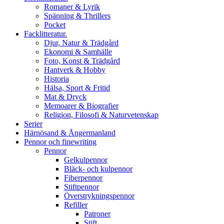
Romaner & Lyrik
Spänning & Thrillers
Pocket
Facklitteratur.
Djur, Natur & Trädgård
Ekonomi & Samhälle
Foto, Konst & Trädgård
Hantverk & Hobby
Historia
Hälsa, Sport & Fritid
Mat & Dryck
Memoarer & Biografier
Religion, Filosofi & Naturvetenskap
Serier
Härnösand & Ångermanland
Pennor och finewriting
Pennor
Gelkulpennor
Bläck- och kulpennor
Fiberpennor
Stiftpennor
Överstrykningspennor
Refiller
Patroner
Stift