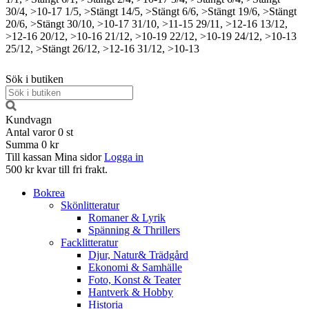
30/4, >10-17
1/5, >Stängt
14/5, >Stängt
6/6, >Stängt
19/6, >Stängt
20/6, >Stängt
30/10, >10-17
31/10, >11-15
29/11, >12-16
13/12,
>12-16
20/12, >10-16
21/12, >10-19
22/12, >10-19
24/12, >10-13
25/12, >Stängt
26/12, >12-16
31/12, >10-13
Sök i butiken
Kundvagn
Antal varor
0
st
Summa
0 kr
Till kassan
Mina sidor
Logga in
500 kr kvar till fri frakt.
Bokrea
Skönlitteratur
Romaner & Lyrik
Spänning & Thrillers
Facklitteratur
Djur, Natur& Trädgård
Ekonomi & Samhälle
Foto, Konst & Teater
Hantverk & Hobby
Historia