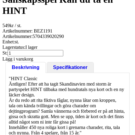
HINT
549
kr
/ st.
Artikelnummer: BEZ1191
Artikelnummer:
5704339020290
Enhet:
st.
Lagerstatus:
I lager
St:
Lägg i varukorg
Beskrivning
Specifikationer
"HINT Classic
Äntligen! Efter att ha tagit Skandinavien med storm är
partyspelet HINT tillbaka med hundratals nya kort och en ny
läcker design.
Är du redo att rita fiktiva fåglar, nynna låtar om kroppen,
tala om kända tvillingar och göra charader om
dejtingprogram? Samla vännerna och förbered er på att hinta,
gissa och skratta gott. Men se upp, tiden är kort och det finns
alltid något som ni inte får gissa på!
Innehåller 450 nya roliga kort i grenarna charader, rita, tala
och nynna. Från 4 spelare, från 15 år."