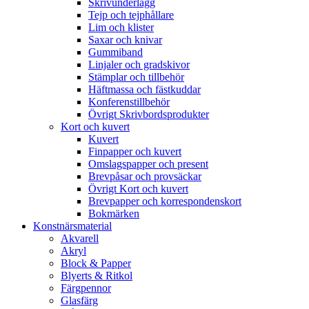
Skrivunderlägg
Tejp och tejphållare
Lim och klister
Saxar och knivar
Gummiband
Linjaler och gradskivor
Stämplar och tillbehör
Häftmassa och fästkuddar
Konferenstillbehör
Övrigt Skrivbordsprodukter
Kort och kuvert
Kuvert
Finpapper och kuvert
Omslagspapper och present
Brevpåsar och provsäckar
Övrigt Kort och kuvert
Brevpapper och korrespondenskort
Bokmärken
Konstnärsmaterial
Akvarell
Akryl
Block & Papper
Blyerts & Ritkol
Färgpennor
Glasfärg