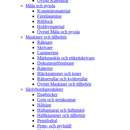
Övrigt Kalendrar
Måla och pyssla
Konstnärsmaterial
Färgläggning
Ritblock
Hobbymaterial
Övrigt Måla och pyssla
Maskiner och tillbehör
Räknare
Skrivare
Laminering
Märkmaskin och etikettskrivare
Dokumentförstörare
Batterier
Bläckpatroner och toner
Räknerullar och kvittorullar
Övrigt Maskiner och tillbehör
Skrivbordsprodukter
Dagböcker
Gem och gemkoppar
Hålslag
Häftapparat och häftpistol
Häftklammer och tillbehör
Pennfodral
Penn- och prylställ