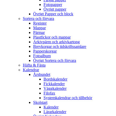
Fotopapper
Övrigt papper
Övrigt Papper och block
Sortera och förvara
Register
Mappar
Pärmar
Plastfickor och mappar
Arkivpärm och arkivkartong
Brevkorgar och tidskriftssamlare
Papperskorgar
Fotoalbum
Övrigt Sortera och förvara
Häfta & Fästa
Kalendrar
Årsbundet
Bordskalender
Fickkalender
Väggkalender
Filofax
Systemkalendrar och tillbehör
Skolstart
Kalender
Lärarkalender