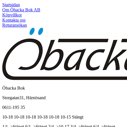
Startsidan
Om Öbacka Bok AB
Köpvillkor
Kontakta oss
Returansökan
Öbacka Bok
Storgatan31, Härnösand
0611-195 35
10-18
10-18
10-18
10-18
10-18
10-15
Stängt
1/1, >Stängt
6/1, >Stängt
2/4, >10-17
3/4, >Stängt
6/4, >Stängt