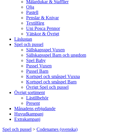
Målardukar & Stafflier
Olja
Pastell
Penslar & Knivar
Textilfärg
Uni Posca Pennor
Vätskor & Övrigt
Läslustan
Spel och pussel
Sällskapsspel Vuxen
Sällskapsspel Barn och ungdom
Spel Baby
Pussel Vuxen
Pussel Barn
Kortspel och småspel Vuxna
Kortspel och småspel Barn
Övrigt Spel och pussel
Övrigt sortiment
Lästillbehör
Present
Månadens erbjudande
Huvudkampanj
Extrakampanj
Spel och pussel
>
Codenames (svenska)