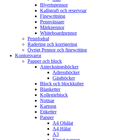
Blyertspennor
Kalligrafi och reservoar
Finewritning
Pennvässare
Märkpennor
Whiteboardpennor
Pennfodral
Radering och korrigering
Övrigt Pennor och finewriting
Kontorsvaror
Papper och block
Anteckningsböcker
Adressböcker
Gästböcker
Block och blockkuber
Blanketter
Kollegieblock
Notisar
Kartong
Etiketter
Papper
A4 Ohålat
A4 Hålat
A3
Färgat papper