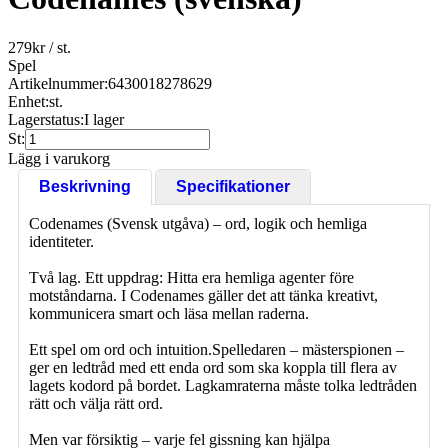
279
kr
/ st.
Spel
Artikelnummer:
6430018278629
Enhet:
st.
Lagerstatus:
I lager
St:
Lägg i varukorg
Beskrivning
Specifikationer
Codenames (Svensk utgåva) – ord, logik och hemliga
identiteter.
Två lag. Ett uppdrag: Hitta era hemliga agenter före
motståndarna. I Codenames gäller det att tänka kreativt,
kommunicera smart och läsa mellan raderna.
Ett spel om ord och intuition.Spelledaren – mästerspionen –
ger en ledtråd med ett enda ord som ska koppla till flera av
lagets kodord på bordet. Lagkamraterna måste tolka ledtråden
rätt och välja rätt ord.
Men var försiktig – varje fel gissning kan hjälpa