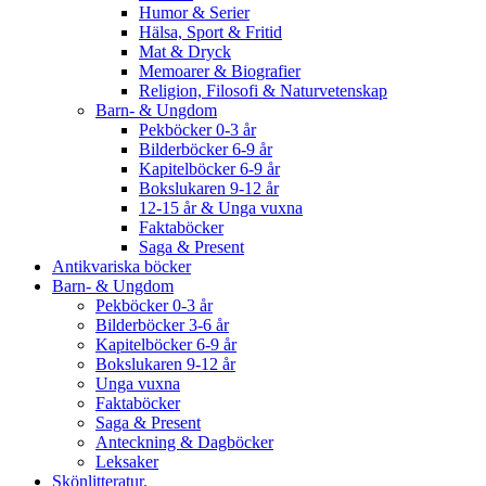
Humor & Serier
Hälsa, Sport & Fritid
Mat & Dryck
Memoarer & Biografier
Religion, Filosofi & Naturvetenskap
Barn- & Ungdom
Pekböcker 0-3 år
Bilderböcker 6-9 år
Kapitelböcker 6-9 år
Bokslukaren 9-12 år
12-15 år & Unga vuxna
Faktaböcker
Saga & Present
Antikvariska böcker
Barn- & Ungdom
Pekböcker 0-3 år
Bilderböcker 3-6 år
Kapitelböcker 6-9 år
Bokslukaren 9-12 år
Unga vuxna
Faktaböcker
Saga & Present
Anteckning & Dagböcker
Leksaker
Skönlitteratur.