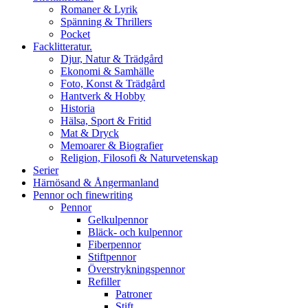
Romaner & Lyrik
Spänning & Thrillers
Pocket
Facklitteratur.
Djur, Natur & Trädgård
Ekonomi & Samhälle
Foto, Konst & Trädgård
Hantverk & Hobby
Historia
Hälsa, Sport & Fritid
Mat & Dryck
Memoarer & Biografier
Religion, Filosofi & Naturvetenskap
Serier
Härnösand & Ångermanland
Pennor och finewriting
Pennor
Gelkulpennor
Bläck- och kulpennor
Fiberpennor
Stiftpennor
Överstrykningspennor
Refiller
Patroner
Stift