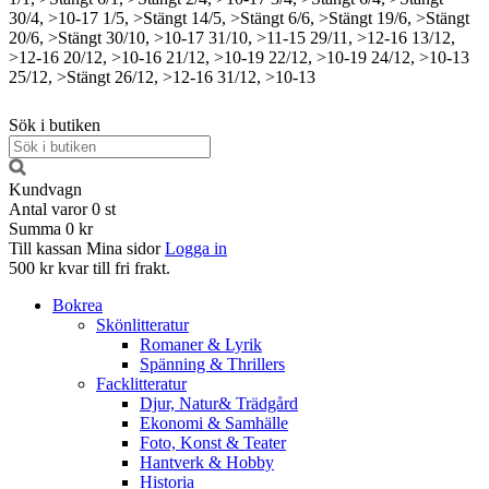
30/4, >10-17
1/5, >Stängt
14/5, >Stängt
6/6, >Stängt
19/6, >Stängt
20/6, >Stängt
30/10, >10-17
31/10, >11-15
29/11, >12-16
13/12,
>12-16
20/12, >10-16
21/12, >10-19
22/12, >10-19
24/12, >10-13
25/12, >Stängt
26/12, >12-16
31/12, >10-13
Sök i butiken
Kundvagn
Antal varor
0
st
Summa
0 kr
Till kassan
Mina sidor
Logga in
500 kr kvar till fri frakt.
Bokrea
Skönlitteratur
Romaner & Lyrik
Spänning & Thrillers
Facklitteratur
Djur, Natur& Trädgård
Ekonomi & Samhälle
Foto, Konst & Teater
Hantverk & Hobby
Historia