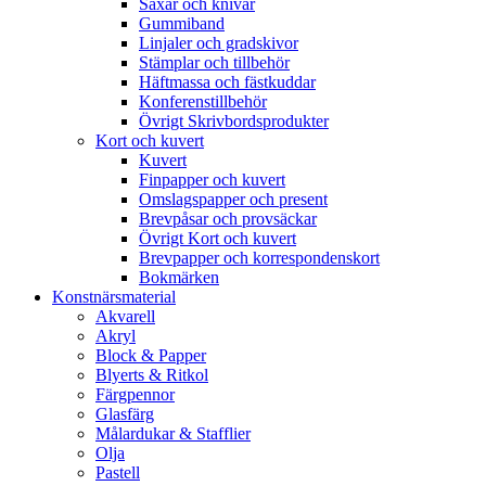
Saxar och knivar
Gummiband
Linjaler och gradskivor
Stämplar och tillbehör
Häftmassa och fästkuddar
Konferenstillbehör
Övrigt Skrivbordsprodukter
Kort och kuvert
Kuvert
Finpapper och kuvert
Omslagspapper och present
Brevpåsar och provsäckar
Övrigt Kort och kuvert
Brevpapper och korrespondenskort
Bokmärken
Konstnärsmaterial
Akvarell
Akryl
Block & Papper
Blyerts & Ritkol
Färgpennor
Glasfärg
Målardukar & Stafflier
Olja
Pastell