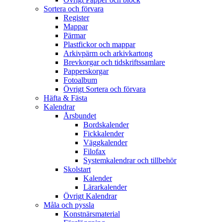
Sortera och förvara
Register
Mappar
Pärmar
Plastfickor och mappar
Arkivpärm och arkivkartong
Brevkorgar och tidskriftssamlare
Papperskorgar
Fotoalbum
Övrigt Sortera och förvara
Häfta & Fästa
Kalendrar
Årsbundet
Bordskalender
Fickkalender
Väggkalender
Filofax
Systemkalendrar och tillbehör
Skolstart
Kalender
Lärarkalender
Övrigt Kalendrar
Måla och pyssla
Konstnärsmaterial