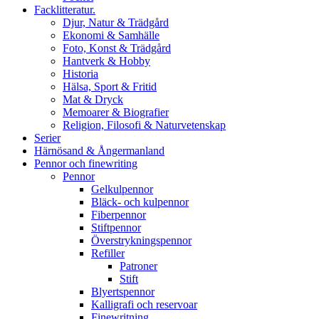
Facklitteratur.
Djur, Natur & Trädgård
Ekonomi & Samhälle
Foto, Konst & Trädgård
Hantverk & Hobby
Historia
Hälsa, Sport & Fritid
Mat & Dryck
Memoarer & Biografier
Religion, Filosofi & Naturvetenskap
Serier
Härnösand & Ångermanland
Pennor och finewriting
Pennor
Gelkulpennor
Bläck- och kulpennor
Fiberpennor
Stiftpennor
Överstrykningspennor
Refiller
Patroner
Stift
Blyertspennor
Kalligrafi och reservoar
Finewritning