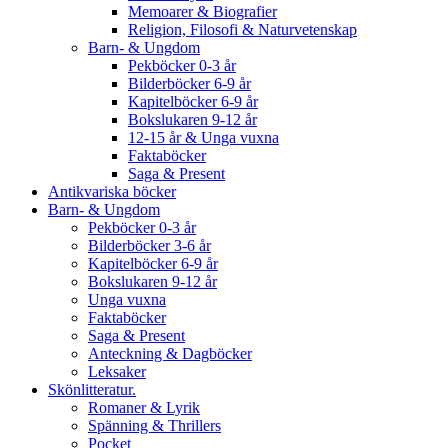
Memoarer & Biografier
Religion, Filosofi & Naturvetenskap
Barn- & Ungdom
Pekböcker 0-3 år
Bilderböcker 6-9 år
Kapitelböcker 6-9 år
Bokslukaren 9-12 år
12-15 år & Unga vuxna
Faktaböcker
Saga & Present
Antikvariska böcker
Barn- & Ungdom
Pekböcker 0-3 år
Bilderböcker 3-6 år
Kapitelböcker 6-9 år
Bokslukaren 9-12 år
Unga vuxna
Faktaböcker
Saga & Present
Anteckning & Dagböcker
Leksaker
Skönlitteratur.
Romaner & Lyrik
Spänning & Thrillers
Pocket