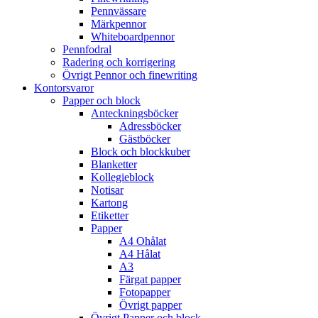
Pennvässare
Märkpennor
Whiteboardpennor
Pennfodral
Radering och korrigering
Övrigt Pennor och finewriting
Kontorsvaror
Papper och block
Anteckningsböcker
Adressböcker
Gästböcker
Block och blockkuber
Blanketter
Kollegieblock
Notisar
Kartong
Etiketter
Papper
A4 Ohålat
A4 Hålat
A3
Färgat papper
Fotopapper
Övrigt papper
Övrigt Papper och block