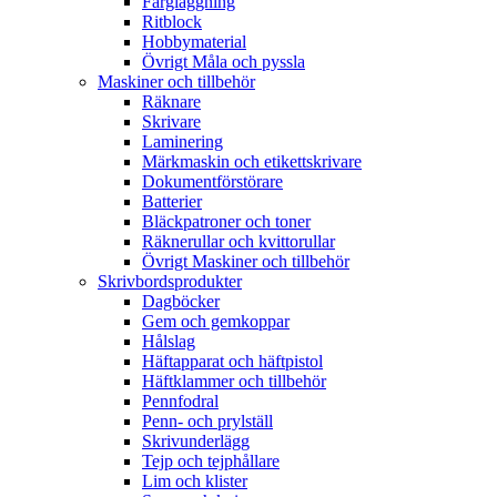
Färgläggning
Ritblock
Hobbymaterial
Övrigt Måla och pyssla
Maskiner och tillbehör
Räknare
Skrivare
Laminering
Märkmaskin och etikettskrivare
Dokumentförstörare
Batterier
Bläckpatroner och toner
Räknerullar och kvittorullar
Övrigt Maskiner och tillbehör
Skrivbordsprodukter
Dagböcker
Gem och gemkoppar
Hålslag
Häftapparat och häftpistol
Häftklammer och tillbehör
Pennfodral
Penn- och prylställ
Skrivunderlägg
Tejp och tejphållare
Lim och klister