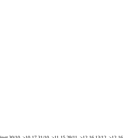
ängt
30/10, >10-17
31/10, >11-15
29/11, >12-16
13/12, >12-16