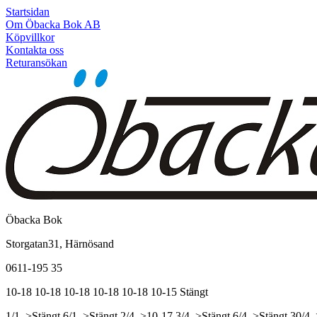
Startsidan
Om Öbacka Bok AB
Köpvillkor
Kontakta oss
Returansökan
Öbacka Bok
Storgatan31, Härnösand
0611-195 35
10-18
10-18
10-18
10-18
10-18
10-15
Stängt
1/1, >Stängt
6/1, >Stängt
2/4, >10-17
3/4, >Stängt
6/4, >Stängt
30/4,