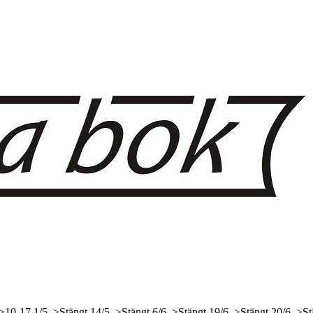
 >10-17
1/5, >Stängt
14/5, >Stängt
6/6, >Stängt
19/6, >Stängt
20/6, >St