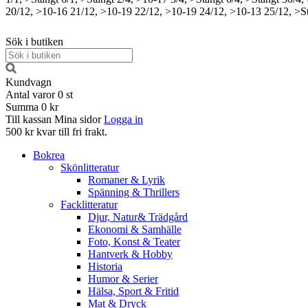
20/12, >10-16
21/12, >10-19
22/12, >10-19
24/12, >10-13
25/12, >S
Sök i butiken
Kundvagn
Antal varor
0
st
Summa
0 kr
Till kassan
Mina sidor
Logga in
500 kr kvar till fri frakt.
Bokrea
Skönlitteratur
Romaner & Lyrik
Spänning & Thrillers
Facklitteratur
Djur, Natur& Trädgård
Ekonomi & Samhälle
Foto, Konst & Teater
Hantverk & Hobby
Historia
Humor & Serier
Hälsa, Sport & Fritid
Mat & Dryck