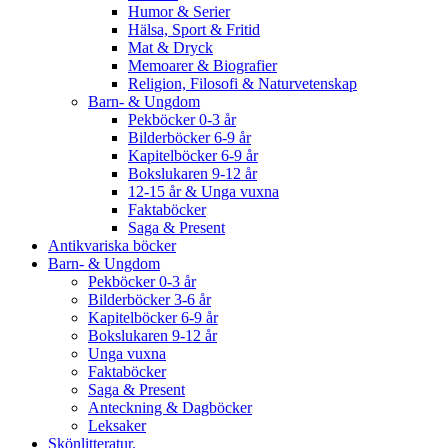
Humor & Serier
Hälsa, Sport & Fritid
Mat & Dryck
Memoarer & Biografier
Religion, Filosofi & Naturvetenskap
Barn- & Ungdom
Pekböcker 0-3 år
Bilderböcker 6-9 år
Kapitelböcker 6-9 år
Bokslukaren 9-12 år
12-15 år & Unga vuxna
Faktaböcker
Saga & Present
Antikvariska böcker
Barn- & Ungdom
Pekböcker 0-3 år
Bilderböcker 3-6 år
Kapitelböcker 6-9 år
Bokslukaren 9-12 år
Unga vuxna
Faktaböcker
Saga & Present
Anteckning & Dagböcker
Leksaker
Skönlitteratur.