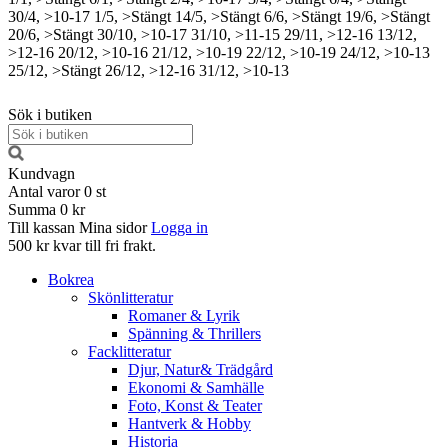
30/4, >10-17
1/5, >Stängt
14/5, >Stängt
6/6, >Stängt
19/6, >Stängt
20/6, >Stängt
30/10, >10-17
31/10, >11-15
29/11, >12-16
13/12,
>12-16
20/12, >10-16
21/12, >10-19
22/12, >10-19
24/12, >10-13
25/12, >Stängt
26/12, >12-16
31/12, >10-13
Sök i butiken
Kundvagn
Antal varor
0
st
Summa
0 kr
Till kassan
Mina sidor
Logga in
500 kr kvar till fri frakt.
Bokrea
Skönlitteratur
Romaner & Lyrik
Spänning & Thrillers
Facklitteratur
Djur, Natur& Trädgård
Ekonomi & Samhälle
Foto, Konst & Teater
Hantverk & Hobby
Historia