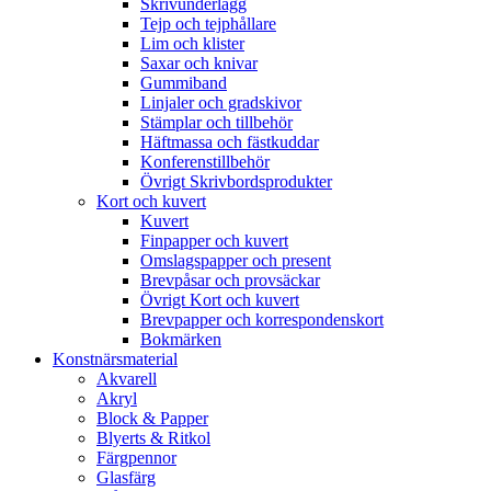
Skrivunderlägg
Tejp och tejphållare
Lim och klister
Saxar och knivar
Gummiband
Linjaler och gradskivor
Stämplar och tillbehör
Häftmassa och fästkuddar
Konferenstillbehör
Övrigt Skrivbordsprodukter
Kort och kuvert
Kuvert
Finpapper och kuvert
Omslagspapper och present
Brevpåsar och provsäckar
Övrigt Kort och kuvert
Brevpapper och korrespondenskort
Bokmärken
Konstnärsmaterial
Akvarell
Akryl
Block & Papper
Blyerts & Ritkol
Färgpennor
Glasfärg