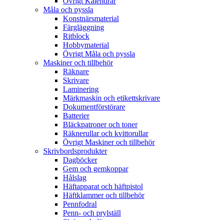
Övrigt Kalendrar
Måla och pyssla
Konstnärsmaterial
Färgläggning
Ritblock
Hobbymaterial
Övrigt Måla och pyssla
Maskiner och tillbehör
Räknare
Skrivare
Laminering
Märkmaskin och etikettskrivare
Dokumentförstörare
Batterier
Bläckpatroner och toner
Räknerullar och kvittorullar
Övrigt Maskiner och tillbehör
Skrivbordsprodukter
Dagböcker
Gem och gemkoppar
Hålslag
Häftapparat och häftpistol
Häftklammer och tillbehör
Pennfodral
Penn- och prylställ