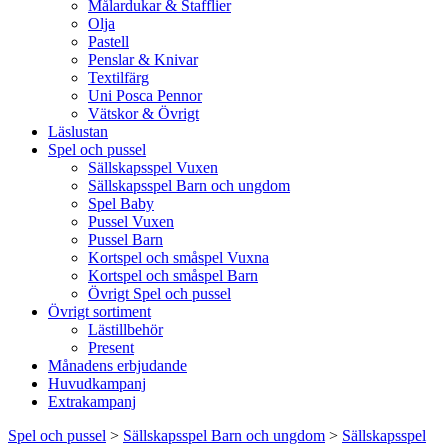
Målardukar & Stafflier
Olja
Pastell
Penslar & Knivar
Textilfärg
Uni Posca Pennor
Vätskor & Övrigt
Läslustan
Spel och pussel
Sällskapsspel Vuxen
Sällskapsspel Barn och ungdom
Spel Baby
Pussel Vuxen
Pussel Barn
Kortspel och småspel Vuxna
Kortspel och småspel Barn
Övrigt Spel och pussel
Övrigt sortiment
Lästillbehör
Present
Månadens erbjudande
Huvudkampanj
Extrakampanj
Spel och pussel
>
Sällskapsspel Barn och ungdom
>
Sällskapsspel