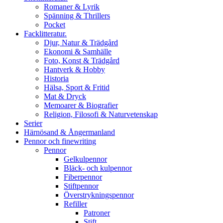
Romaner & Lyrik
Spänning & Thrillers
Pocket
Facklitteratur.
Djur, Natur & Trädgård
Ekonomi & Samhälle
Foto, Konst & Trädgård
Hantverk & Hobby
Historia
Hälsa, Sport & Fritid
Mat & Dryck
Memoarer & Biografier
Religion, Filosofi & Naturvetenskap
Serier
Härnösand & Ångermanland
Pennor och finewriting
Pennor
Gelkulpennor
Bläck- och kulpennor
Fiberpennor
Stiftpennor
Överstrykningspennor
Refiller
Patroner
Stift