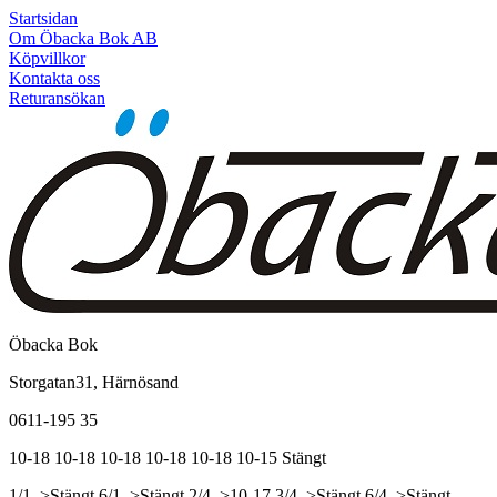
Startsidan
Om Öbacka Bok AB
Köpvillkor
Kontakta oss
Returansökan
Öbacka Bok
Storgatan31, Härnösand
0611-195 35
10-18
10-18
10-18
10-18
10-18
10-15
Stängt
1/1, >Stängt
6/1, >Stängt
2/4, >10-17
3/4, >Stängt
6/4, >Stängt