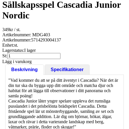
Sällskapsspel Cascadia Junior
Nordic
349
kr
/ st.
Artikelnummer: MDG403
Artikelnummer:
5714293004137
Enhet:
st.
Lagerstatus:
I lager
St:
Lägg i varukorg
Beskrivning
Specifikationer
"Vad kommer du att se på ditt äventyr i Cascadia? När det är
din tur ska du bygga upp ditt område och matcha djur och
habitat för att lägga till observationer i ditt panorama och
samla poäng!
Cascadia Junior låter yngre spelare uppleva det rumsliga
pusslandet i det prisbelönta brädspelet Cascadia. Detta
fristående spel lär ut mönsterbyggande, samling av set och
grundläggande addition. Lär dig om björnar, hökar, älgar,
laxar och rävar i detta varierande landskap med berg,
våtmarker, prärie, floder och skogar!"