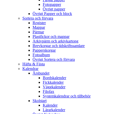
Fotopapper
Övrigt papper
Övrigt Papper och block
Sortera och förvara
Register
Mappar
Pärmar
Plastfickor och mappar
Arkivpärm och arkivkartong
Brevkorgar och tidskriftssamlare
Papperskorgar
Fotoalbum
Övrigt Sortera och förvara
Häfta & Fästa
Kalendrar
Årsbundet
Bordskalender
Fickkalender
Väggkalender
Filofax
Systemkalendrar och tillbehör
Skolstart
Kalender
Lärarkalender