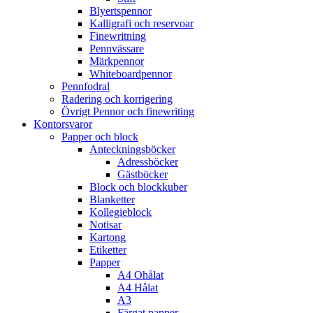
Blyertspennor
Kalligrafi och reservoar
Finewritning
Pennvässare
Märkpennor
Whiteboardpennor
Pennfodral
Radering och korrigering
Övrigt Pennor och finewriting
Kontorsvaror
Papper och block
Anteckningsböcker
Adressböcker
Gästböcker
Block och blockkuber
Blanketter
Kollegieblock
Notisar
Kartong
Etiketter
Papper
A4 Ohålat
A4 Hålat
A3
Färgat papper