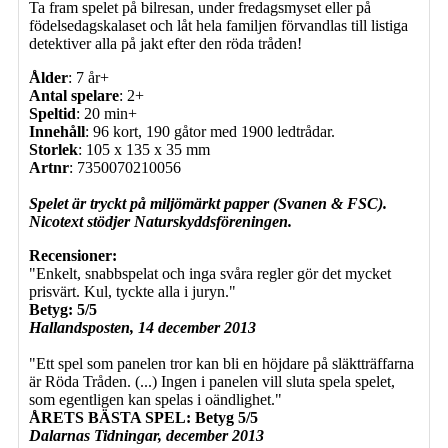
Ta fram spelet på bilresan, under fredagsmyset eller på
födelsedagskalaset och låt hela familjen förvandlas till listiga
detektiver alla på jakt efter den röda tråden!
Ålder
: 7 år+
Antal spelare
: 2+
Speltid
: 20 min+
Innehåll
: 96 kort, 190 gåtor med 1900 ledtrådar.
Storlek
: 105 x 135 x 35 mm
Artnr
: 7350070210056
Spelet är tryckt på miljömärkt papper (Svanen & FSC).
Nicotext stödjer Naturskyddsföreningen.
Recensioner:
"Enkelt, snabbspelat och inga svåra regler gör det mycket
prisvärt. Kul, tyckte alla i juryn."
Betyg: 5/5
Hallandsposten, 14 december 2013
"Ett spel som panelen tror kan bli en höjdare på släktträffarna
är Röda Tråden. (...) Ingen i panelen vill sluta spela spelet,
som egentligen kan spelas i oändlighet."
ÅRETS BÄSTA SPEL: Betyg 5/5
Dalarnas Tidningar, december 2013