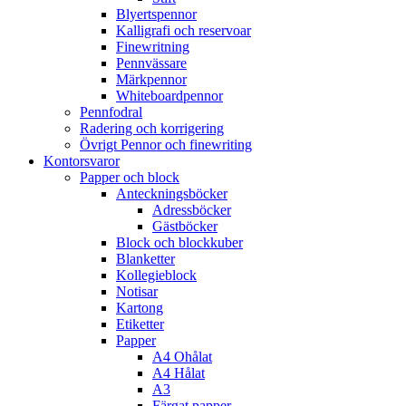
Blyertspennor
Kalligrafi och reservoar
Finewritning
Pennvässare
Märkpennor
Whiteboardpennor
Pennfodral
Radering och korrigering
Övrigt Pennor och finewriting
Kontorsvaror
Papper och block
Anteckningsböcker
Adressböcker
Gästböcker
Block och blockkuber
Blanketter
Kollegieblock
Notisar
Kartong
Etiketter
Papper
A4 Ohålat
A4 Hålat
A3
Färgat papper