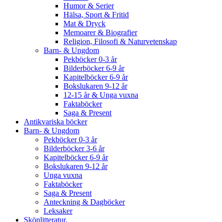
Humor & Serier
Hälsa, Sport & Fritid
Mat & Dryck
Memoarer & Biografier
Religion, Filosofi & Naturvetenskap
Barn- & Ungdom
Pekböcker 0-3 år
Bilderböcker 6-9 år
Kapitelböcker 6-9 år
Bokslukaren 9-12 år
12-15 år & Unga vuxna
Faktaböcker
Saga & Present
Antikvariska böcker
Barn- & Ungdom
Pekböcker 0-3 år
Bilderböcker 3-6 år
Kapitelböcker 6-9 år
Bokslukaren 9-12 år
Unga vuxna
Faktaböcker
Saga & Present
Anteckning & Dagböcker
Leksaker
Skönlitteratur.