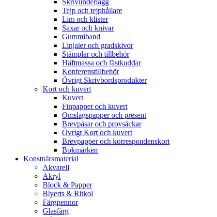
Skrivunderlägg
Tejp och tejphållare
Lim och klister
Saxar och knivar
Gummiband
Linjaler och gradskivor
Stämplar och tillbehör
Häftmassa och fästkuddar
Konferenstillbehör
Övrigt Skrivbordsprodukter
Kort och kuvert
Kuvert
Finpapper och kuvert
Omslagspapper och present
Brevpåsar och provsäckar
Övrigt Kort och kuvert
Brevpapper och korrespondenskort
Bokmärken
Konstnärsmaterial
Akvarell
Akryl
Block & Papper
Blyerts & Ritkol
Färgpennor
Glasfärg