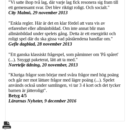
"Vi satte ihop två lag, där varje lag fick resonera sig fram till
ett gemensamt svar. Det blev riktigt roligt. Och socialt."
City Malmö, 29 november 2013
"Enkla regler. Här är det en klar fördel att vara vis av
erfarenhet eller allmänbildad. Om inte annat blir man
allmänbildad under spelets gång. Detta är ett energirikt och
roligt spel där du ska gissa vad påståendena handlar om."
Gefle dagblad, 28 november 2013
"Ett ganska klassiskt frågespel, som påminner om 'På spåret'
(...). Snyggt paketerat, lätt att ta med."
Norrtelje tidning, 20 november, 2013
"Kluriga frågor som börjar med svåra frågor med hög poäng
och går ner mot lättare frågor med lägre poäng (...). Spelet
används också under samlingen, vi tar 3 4 kort och det tycker
barnen är jätteroligt".
Betyg 4/5
Lärarnas Nyheter, 9 december 2016