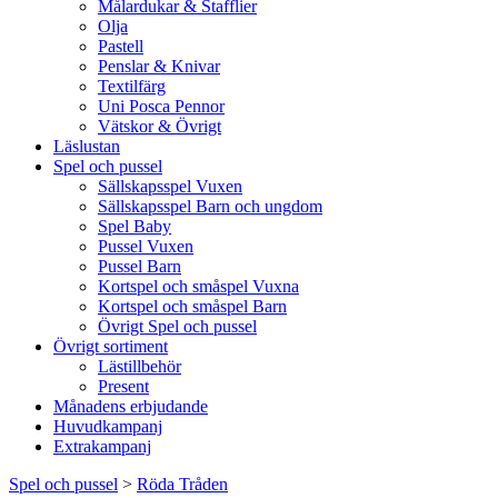
Målardukar & Stafflier
Olja
Pastell
Penslar & Knivar
Textilfärg
Uni Posca Pennor
Vätskor & Övrigt
Läslustan
Spel och pussel
Sällskapsspel Vuxen
Sällskapsspel Barn och ungdom
Spel Baby
Pussel Vuxen
Pussel Barn
Kortspel och småspel Vuxna
Kortspel och småspel Barn
Övrigt Spel och pussel
Övrigt sortiment
Lästillbehör
Present
Månadens erbjudande
Huvudkampanj
Extrakampanj
Spel och pussel
>
Röda Tråden