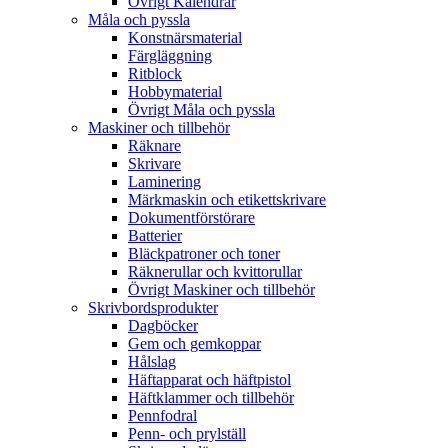
Övrigt Kalendrar
Måla och pyssla
Konstnärsmaterial
Färgläggning
Ritblock
Hobbymaterial
Övrigt Måla och pyssla
Maskiner och tillbehör
Räknare
Skrivare
Laminering
Märkmaskin och etikettskrivare
Dokumentförstörare
Batterier
Bläckpatroner och toner
Räknerullar och kvittorullar
Övrigt Maskiner och tillbehör
Skrivbordsprodukter
Dagböcker
Gem och gemkoppar
Hålslag
Häftapparat och häftpistol
Häftklammer och tillbehör
Pennfodral
Penn- och prylställ