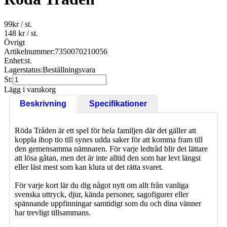
99
kr
/ st.
148 kr
/ st.
Övrigt
Artikelnummer:
7350070210056
Enhet:
st.
Lagerstatus:
Beställningsvara
St:
Lägg i varukorg
Beskrivning
Specifikationer
Röda Tråden är ett spel för hela familjen där det gäller att
koppla ihop tio till synes udda saker för att komma fram till
den gemensamma nämnaren. För varje ledtråd blir det lättare
att lösa gåtan, men det är inte alltid den som har levt längst
eller läst mest som kan klura ut det rätta svaret.
För varje kort lär du dig något nytt om allt från vanliga
svenska uttryck, djur, kända personer, sagofigurer eller
spännande uppfinningar samtidigt som du och dina vänner
har trevligt tillsammans.