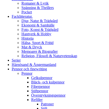
Romaner & Lyrik
Spänning & Thrillers
Pocket
Facklitteratur.
Djur, Natur & Trädgård
Ekonomi & Samhälle
Foto, Konst & Trädgård
Hantverk & Hobby
Historia
Hälsa, Sport & Fritid
Mat & Dryck
Memoarer & Biografier
Religion, Filosofi & Naturvetenskap
Serier
Härnösand & Ångermanland
Pennor och finewriting
Pennor
Gelkulpennor
Bläck- och kulpennor
Fiberpennor
Stiftpennor
Överstrykningspennor
Refiller
Patroner
Stift