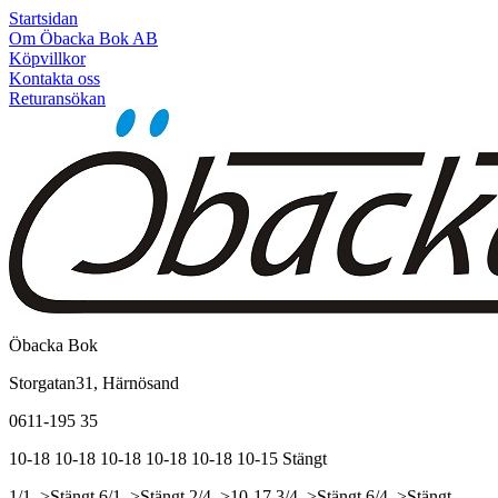
Startsidan
Om Öbacka Bok AB
Köpvillkor
Kontakta oss
Returansökan
Öbacka Bok
Storgatan31, Härnösand
0611-195 35
10-18
10-18
10-18
10-18
10-18
10-15
Stängt
1/1, >Stängt
6/1, >Stängt
2/4, >10-17
3/4, >Stängt
6/4, >Stängt