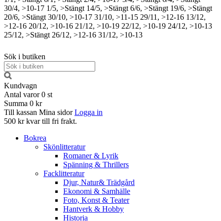
30/4, >10-17
1/5, >Stängt
14/5, >Stängt
6/6, >Stängt
19/6, >Stängt
20/6, >Stängt
30/10, >10-17
31/10, >11-15
29/11, >12-16
13/12,
>12-16
20/12, >10-16
21/12, >10-19
22/12, >10-19
24/12, >10-13
25/12, >Stängt
26/12, >12-16
31/12, >10-13
Sök i butiken
Kundvagn
Antal varor
0
st
Summa
0 kr
Till kassan
Mina sidor
Logga in
500 kr kvar till fri frakt.
Bokrea
Skönlitteratur
Romaner & Lyrik
Spänning & Thrillers
Facklitteratur
Djur, Natur& Trädgård
Ekonomi & Samhälle
Foto, Konst & Teater
Hantverk & Hobby
Historia