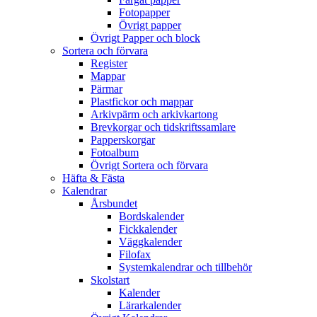
Fotopapper
Övrigt papper
Övrigt Papper och block
Sortera och förvara
Register
Mappar
Pärmar
Plastfickor och mappar
Arkivpärm och arkivkartong
Brevkorgar och tidskriftssamlare
Papperskorgar
Fotoalbum
Övrigt Sortera och förvara
Häfta & Fästa
Kalendrar
Årsbundet
Bordskalender
Fickkalender
Väggkalender
Filofax
Systemkalendrar och tillbehör
Skolstart
Kalender
Lärarkalender