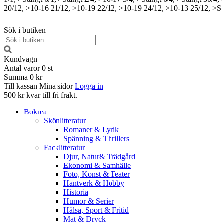
20/12, >10-16
21/12, >10-19
22/12, >10-19
24/12, >10-13
25/12, >S
Sök i butiken
Kundvagn
Antal varor
0
st
Summa
0 kr
Till kassan
Mina sidor
Logga in
500 kr kvar till fri frakt.
Bokrea
Skönlitteratur
Romaner & Lyrik
Spänning & Thrillers
Facklitteratur
Djur, Natur& Trädgård
Ekonomi & Samhälle
Foto, Konst & Teater
Hantverk & Hobby
Historia
Humor & Serier
Hälsa, Sport & Fritid
Mat & Dryck