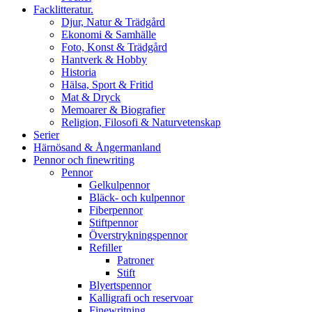
Facklitteratur.
Djur, Natur & Trädgård
Ekonomi & Samhälle
Foto, Konst & Trädgård
Hantverk & Hobby
Historia
Hälsa, Sport & Fritid
Mat & Dryck
Memoarer & Biografier
Religion, Filosofi & Naturvetenskap
Serier
Härnösand & Ångermanland
Pennor och finewriting
Pennor
Gelkulpennor
Bläck- och kulpennor
Fiberpennor
Stiftpennor
Överstrykningspennor
Refiller
Patroner
Stift
Blyertspennor
Kalligrafi och reservoar
Finewritning