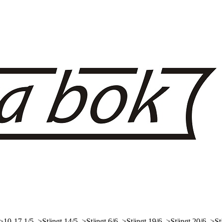
 >10-17
1/5, >Stängt
14/5, >Stängt
6/6, >Stängt
19/6, >Stängt
20/6, >St