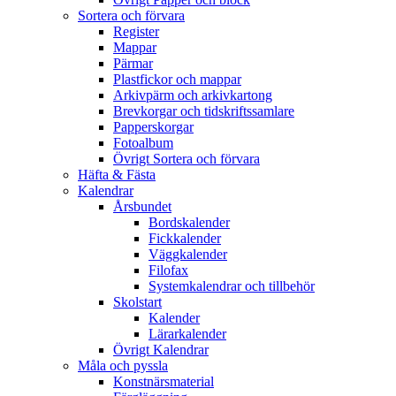
Sortera och förvara
Register
Mappar
Pärmar
Plastfickor och mappar
Arkivpärm och arkivkartong
Brevkorgar och tidskriftssamlare
Papperskorgar
Fotoalbum
Övrigt Sortera och förvara
Häfta & Fästa
Kalendrar
Årsbundet
Bordskalender
Fickkalender
Väggkalender
Filofax
Systemkalendrar och tillbehör
Skolstart
Kalender
Lärarkalender
Övrigt Kalendrar
Måla och pyssla
Konstnärsmaterial