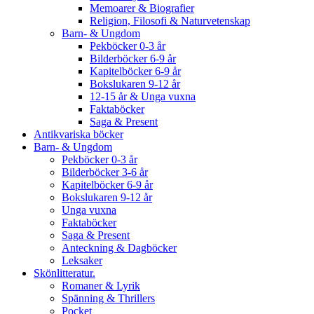
Memoarer & Biografier
Religion, Filosofi & Naturvetenskap
Barn- & Ungdom
Pekböcker 0-3 år
Bilderböcker 6-9 år
Kapitelböcker 6-9 år
Bokslukaren 9-12 år
12-15 år & Unga vuxna
Faktaböcker
Saga & Present
Antikvariska böcker
Barn- & Ungdom
Pekböcker 0-3 år
Bilderböcker 3-6 år
Kapitelböcker 6-9 år
Bokslukaren 9-12 år
Unga vuxna
Faktaböcker
Saga & Present
Anteckning & Dagböcker
Leksaker
Skönlitteratur.
Romaner & Lyrik
Spänning & Thrillers
Pocket