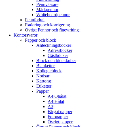
Pennvässare
Märkpennor
Whiteboardpennor
Pennfodral
Radering och korrigering
Övrigt Pennor och finewriting
Kontorsvaror
Papper och block
Anteckningsböcker
Adressböcker
Gästböcker
Block och blockkuber
Blanketter
Kollegieblock
Notisar
Kartong
Etiketter
Papper
A4 Ohålat
A4 Hålat
A3
Färgat papper
Fotopapper
Övrigt papper
Övrigt Papper och block