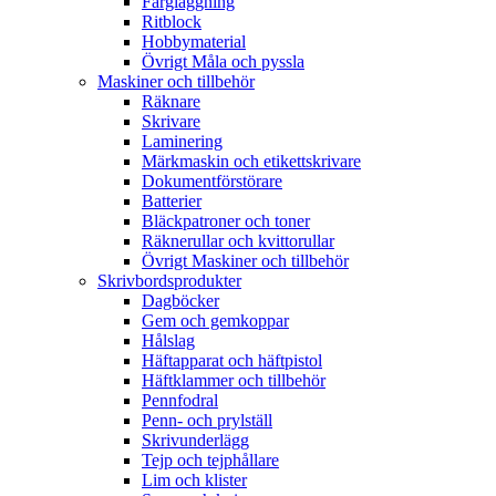
Färgläggning
Ritblock
Hobbymaterial
Övrigt Måla och pyssla
Maskiner och tillbehör
Räknare
Skrivare
Laminering
Märkmaskin och etikettskrivare
Dokumentförstörare
Batterier
Bläckpatroner och toner
Räknerullar och kvittorullar
Övrigt Maskiner och tillbehör
Skrivbordsprodukter
Dagböcker
Gem och gemkoppar
Hålslag
Häftapparat och häftpistol
Häftklammer och tillbehör
Pennfodral
Penn- och prylställ
Skrivunderlägg
Tejp och tejphållare
Lim och klister