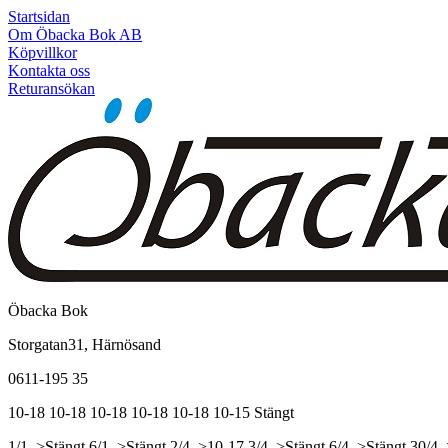
Startsidan
Om Öbacka Bok AB
Köpvillkor
Kontakta oss
Returansökan
Öbacka Bok
Storgatan31, Härnösand
0611-195 35
10-18
10-18
10-18
10-18
10-18
10-15
Stängt
1/1, >Stängt
6/1, >Stängt
2/4, >10-17
3/4, >Stängt
6/4, >Stängt
30/4,