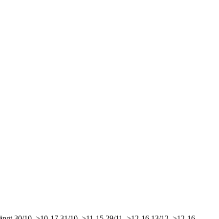
ängt
30/10, >10-17
31/10, >11-15
29/11, >12-16
13/12, >12-16