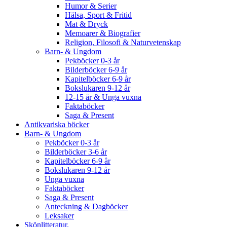
Humor & Serier
Hälsa, Sport & Fritid
Mat & Dryck
Memoarer & Biografier
Religion, Filosofi & Naturvetenskap
Barn- & Ungdom
Pekböcker 0-3 år
Bilderböcker 6-9 år
Kapitelböcker 6-9 år
Bokslukaren 9-12 år
12-15 år & Unga vuxna
Faktaböcker
Saga & Present
Antikvariska böcker
Barn- & Ungdom
Pekböcker 0-3 år
Bilderböcker 3-6 år
Kapitelböcker 6-9 år
Bokslukaren 9-12 år
Unga vuxna
Faktaböcker
Saga & Present
Anteckning & Dagböcker
Leksaker
Skönlitteratur.