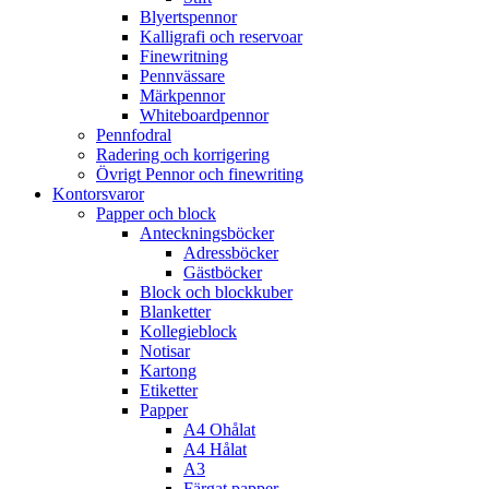
Blyertspennor
Kalligrafi och reservoar
Finewritning
Pennvässare
Märkpennor
Whiteboardpennor
Pennfodral
Radering och korrigering
Övrigt Pennor och finewriting
Kontorsvaror
Papper och block
Anteckningsböcker
Adressböcker
Gästböcker
Block och blockkuber
Blanketter
Kollegieblock
Notisar
Kartong
Etiketter
Papper
A4 Ohålat
A4 Hålat
A3
Färgat papper