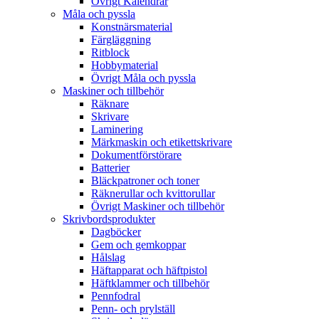
Övrigt Kalendrar
Måla och pyssla
Konstnärsmaterial
Färgläggning
Ritblock
Hobbymaterial
Övrigt Måla och pyssla
Maskiner och tillbehör
Räknare
Skrivare
Laminering
Märkmaskin och etikettskrivare
Dokumentförstörare
Batterier
Bläckpatroner och toner
Räknerullar och kvittorullar
Övrigt Maskiner och tillbehör
Skrivbordsprodukter
Dagböcker
Gem och gemkoppar
Hålslag
Häftapparat och häftpistol
Häftklammer och tillbehör
Pennfodral
Penn- och prylställ