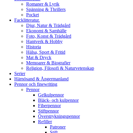
Romaner & Lyrik
Spänning & Thrillers
Pocket
Facklitteratur.
Djur, Natur & Trädgård
Ekonomi & Samhälle
Foto, Konst & Trädgård
Hantverk & Hobby
Historia
Hälsa, Sport & Fritid
Mat & Dryck
Memoarer & Biografier
Religion, Filosofi & Naturvetenskap
Serier
Härnösand & Ångermanland
Pennor och finewriting
Pennor
Gelkulpennor
Bläck- och kulpennor
Fiberpennor
Stiftpennor
Överstrykningspennor
Refiller
Patroner
Stift