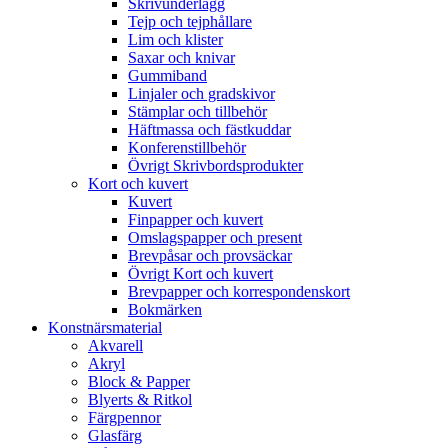
Skrivunderlägg
Tejp och tejphållare
Lim och klister
Saxar och knivar
Gummiband
Linjaler och gradskivor
Stämplar och tillbehör
Häftmassa och fästkuddar
Konferenstillbehör
Övrigt Skrivbordsprodukter
Kort och kuvert
Kuvert
Finpapper och kuvert
Omslagspapper och present
Brevpåsar och provsäckar
Övrigt Kort och kuvert
Brevpapper och korrespondenskort
Bokmärken
Konstnärsmaterial
Akvarell
Akryl
Block & Papper
Blyerts & Ritkol
Färgpennor
Glasfärg