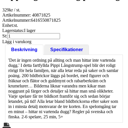
329
kr
/ st.
Artikelnummer: 40871825
Artikelnummer:
6416550871825
Enhet:
st.
Lagerstatus:
I lager
St:
Lägg i varukorg
Beskrivning
Specifikationer
'Det är ingen ordning på allting och man hittar inte vartenda
dugg.' I detta fartfyllda Pippi Långstrump-spel blir det roligt
rörigt för hela familjen, när alla letar reda på saker och samlar
poäng. 200 bildbrickor läggs på bordet, med figurer och
fräknar och flätor och guldmynt och rabarberkräm och
krumelurer… Bilderna liknar varandra men kikar man
noggrant på färger och detaljer så hittar man små olikheter.
Varje spelare får tre bildkort framför sig och sedan börjar
letandet, på tid! Alla letar bland bildbrickorna efter saker som
in i minsta detalj motsvarar de tre korten. En spelomgång tar
en minut – hittar ni vartenda dugg? Regler på svenska och
finska. 2-6 spelare, 25 min, 5+