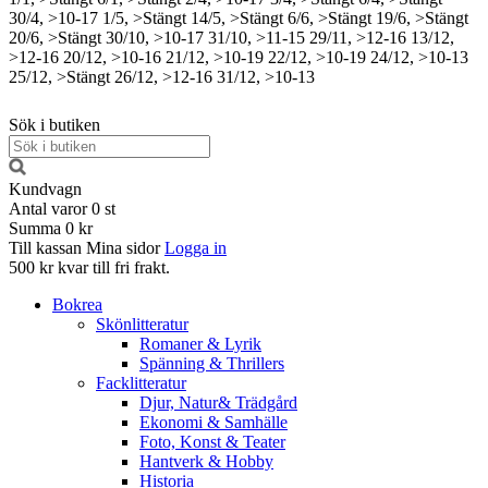
30/4, >10-17
1/5, >Stängt
14/5, >Stängt
6/6, >Stängt
19/6, >Stängt
20/6, >Stängt
30/10, >10-17
31/10, >11-15
29/11, >12-16
13/12,
>12-16
20/12, >10-16
21/12, >10-19
22/12, >10-19
24/12, >10-13
25/12, >Stängt
26/12, >12-16
31/12, >10-13
Sök i butiken
Kundvagn
Antal varor
0
st
Summa
0 kr
Till kassan
Mina sidor
Logga in
500 kr kvar till fri frakt.
Bokrea
Skönlitteratur
Romaner & Lyrik
Spänning & Thrillers
Facklitteratur
Djur, Natur& Trädgård
Ekonomi & Samhälle
Foto, Konst & Teater
Hantverk & Hobby
Historia