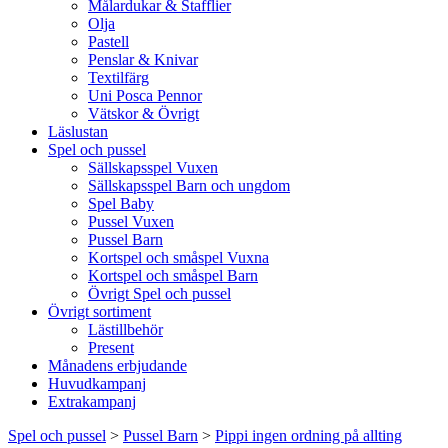
Målardukar & Stafflier
Olja
Pastell
Penslar & Knivar
Textilfärg
Uni Posca Pennor
Vätskor & Övrigt
Läslustan
Spel och pussel
Sällskapsspel Vuxen
Sällskapsspel Barn och ungdom
Spel Baby
Pussel Vuxen
Pussel Barn
Kortspel och småspel Vuxna
Kortspel och småspel Barn
Övrigt Spel och pussel
Övrigt sortiment
Lästillbehör
Present
Månadens erbjudande
Huvudkampanj
Extrakampanj
Spel och pussel
>
Pussel Barn
>
Pippi ingen ordning på allting