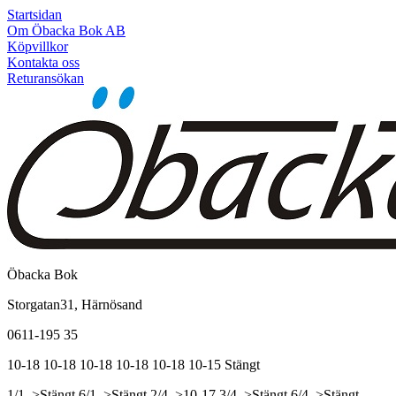
Startsidan
Om Öbacka Bok AB
Köpvillkor
Kontakta oss
Returansökan
Öbacka Bok
Storgatan31, Härnösand
0611-195 35
10-18
10-18
10-18
10-18
10-18
10-15
Stängt
1/1, >Stängt
6/1, >Stängt
2/4, >10-17
3/4, >Stängt
6/4, >Stängt