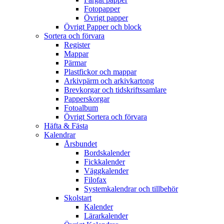
Fotopapper
Övrigt papper
Övrigt Papper och block
Sortera och förvara
Register
Mappar
Pärmar
Plastfickor och mappar
Arkivpärm och arkivkartong
Brevkorgar och tidskriftssamlare
Papperskorgar
Fotoalbum
Övrigt Sortera och förvara
Häfta & Fästa
Kalendrar
Årsbundet
Bordskalender
Fickkalender
Väggkalender
Filofax
Systemkalendrar och tillbehör
Skolstart
Kalender
Lärarkalender