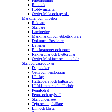
Färgläggning
Ritblock
Hobbymaterial
Övrigt Måla och pyssla
Maskiner och tillbehör
Räknare
Skrivare
Laminering
Märkmaskin och etikettskrivare
Dokumentförstörare
Batterier
Bläckpatroner och toner
Räknerullar och kvittorullar
Övrigt Maskiner och tillbehör
Skrivbordsprodukter
Dagböcker
Gem och gemkoppar
Hålslag
Häftapparat och häftpistol
Häftklammer och tillbehör
Pennfodral
Penn- och prylställ
Skrivunderlägg
Tejp och tejphållare
Lim och klister