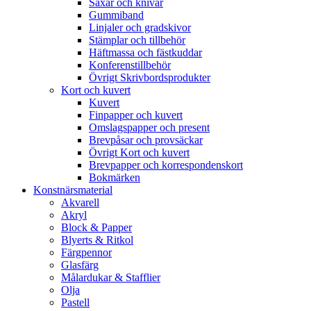
Saxar och knivar
Gummiband
Linjaler och gradskivor
Stämplar och tillbehör
Häftmassa och fästkuddar
Konferenstillbehör
Övrigt Skrivbordsprodukter
Kort och kuvert
Kuvert
Finpapper och kuvert
Omslagspapper och present
Brevpåsar och provsäckar
Övrigt Kort och kuvert
Brevpapper och korrespondenskort
Bokmärken
Konstnärsmaterial
Akvarell
Akryl
Block & Papper
Blyerts & Ritkol
Färgpennor
Glasfärg
Målardukar & Stafflier
Olja
Pastell