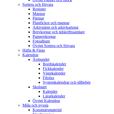
Sortera och förvara
Register
Mappar
Pärmar
Plastfickor och mappar
Arkivpärm och arkivkartong
Brevkorgar och tidskriftssamlare
Papperskorgar
Fotoalbum
Övrigt Sortera och förvara
Häfta & Fästa
Kalendrar
Årsbundet
Bordskalender
Fickkalender
Väggkalender
Filofax
Systemkalendrar och tillbehör
Skolstart
Kalender
Lärarkalender
Övrigt Kalendrar
Måla och pyssla
Konstnärsmaterial