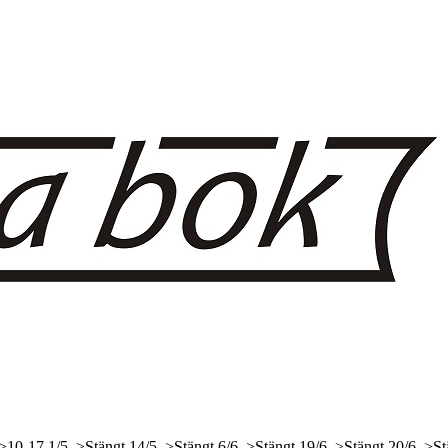
 >10-17
1/5, >Stängt
14/5, >Stängt
6/6, >Stängt
19/6, >Stängt
20/6, >St