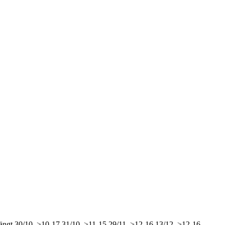
ängt
30/10, >10-17
31/10, >11-15
29/11, >12-16
13/12, >12-16