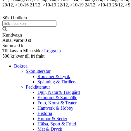
20/12, >10-16
21/12, >10-19
22/12, >10-19
24/12, >10-13
25/12, >S
Sök i butiken
Kundvagn
Antal varor
0
st
Summa
0 kr
Till kassan
Mina sidor
Logga in
500 kr kvar till fri frakt.
Bokrea
Skönlitteratur
Romaner & Lyrik
Spänning & Thrillers
Facklitteratur
Djur, Natur& Trädgård
Ekonomi & Samhälle
Foto, Konst & Teater
Hantverk & Hobby
Historia
Humor & Serier
Hälsa, Sport & Fritid
Mat & Dryck