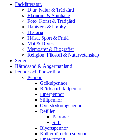
Facklitteratur.
Djur, Natur & Trädgård
Ekonomi & Samhälle
Foto, Konst & Trädgård
Hantverk & Hobby
Historia
Hälsa, Sport & Fritid
Mat & Dryck
Memoarer & Biografier
Religion, Filosofi & Naturvetenskap
Serier
Härnösand & Ångermanland
Pennor och finewriting
Pennor
Gelkulpennor
Bläck- och kulpennor
Fiberpennor
Stiftpennor
Överstrykningspennor
Refiller
Patroner
Stift
Blyertspennor
Kalligrafi och reservoar
Finewritning