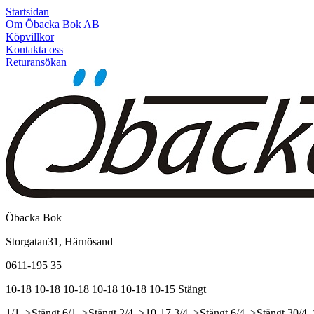
Startsidan
Om Öbacka Bok AB
Köpvillkor
Kontakta oss
Returansökan
Öbacka Bok
Storgatan31, Härnösand
0611-195 35
10-18
10-18
10-18
10-18
10-18
10-15
Stängt
1/1, >Stängt
6/1, >Stängt
2/4, >10-17
3/4, >Stängt
6/4, >Stängt
30/4,