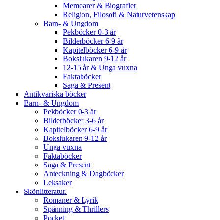
Memoarer & Biografier
Religion, Filosofi & Naturvetenskap
Barn- & Ungdom
Pekböcker 0-3 år
Bilderböcker 6-9 år
Kapitelböcker 6-9 år
Bokslukaren 9-12 år
12-15 år & Unga vuxna
Faktaböcker
Saga & Present
Antikvariska böcker
Barn- & Ungdom
Pekböcker 0-3 år
Bilderböcker 3-6 år
Kapitelböcker 6-9 år
Bokslukaren 9-12 år
Unga vuxna
Faktaböcker
Saga & Present
Anteckning & Dagböcker
Leksaker
Skönlitteratur.
Romaner & Lyrik
Spänning & Thrillers
Pocket