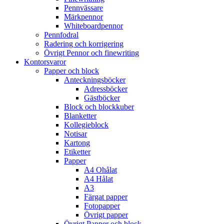
Pennvässare
Märkpennor
Whiteboardpennor
Pennfodral
Radering och korrigering
Övrigt Pennor och finewriting
Kontorsvaror
Papper och block
Anteckningsböcker
Adressböcker
Gästböcker
Block och blockkuber
Blanketter
Kollegieblock
Notisar
Kartong
Etiketter
Papper
A4 Ohålat
A4 Hålat
A3
Färgat papper
Fotopapper
Övrigt papper
Övrigt Papper och block