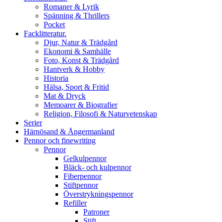
Romaner & Lyrik
Spänning & Thrillers
Pocket
Facklitteratur.
Djur, Natur & Trädgård
Ekonomi & Samhälle
Foto, Konst & Trädgård
Hantverk & Hobby
Historia
Hälsa, Sport & Fritid
Mat & Dryck
Memoarer & Biografier
Religion, Filosofi & Naturvetenskap
Serier
Härnösand & Ångermanland
Pennor och finewriting
Pennor
Gelkulpennor
Bläck- och kulpennor
Fiberpennor
Stiftpennor
Överstrykningspennor
Refiller
Patroner
Stift