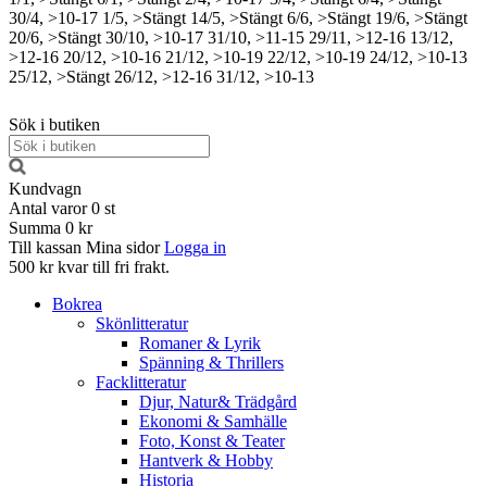
30/4, >10-17
1/5, >Stängt
14/5, >Stängt
6/6, >Stängt
19/6, >Stängt
20/6, >Stängt
30/10, >10-17
31/10, >11-15
29/11, >12-16
13/12,
>12-16
20/12, >10-16
21/12, >10-19
22/12, >10-19
24/12, >10-13
25/12, >Stängt
26/12, >12-16
31/12, >10-13
Sök i butiken
Kundvagn
Antal varor
0
st
Summa
0 kr
Till kassan
Mina sidor
Logga in
500 kr kvar till fri frakt.
Bokrea
Skönlitteratur
Romaner & Lyrik
Spänning & Thrillers
Facklitteratur
Djur, Natur& Trädgård
Ekonomi & Samhälle
Foto, Konst & Teater
Hantverk & Hobby
Historia