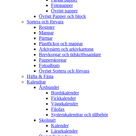
Fotopapper
Övrigt papper
Övrigt Papper och block
Sortera och förvara
Register
Mappar
Pärmar
Plastfickor och mappar
Arkivpärm och arkivkartong
Brevkorgar och tidskriftssamlare
Papperskorgar
Fotoalbum
Övrigt Sortera och förvara
Häfta & Fästa
Kalendrar
Årsbundet
Bordskalender
Fickkalender
Väggkalender
Filofax
Systemkalendrar och tillbehör
Skolstart
Kalender
Lärarkalender