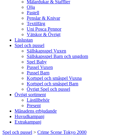
Målardukar & Stafflier
Olja
Pastell
Penslar & Knivar
Textilfärg
Uni Posca Pennor
Vätskor & Övrigt
Läslustan
Spel och pussel
Sällskapsspel Vuxen
Sällskapsspel Barn och ungdom
Spel Baby
Pussel Vuxen
Pussel Barn
Kortspel och småspel Vuxna
Kortspel och småspel Barn
Övrigt Spel och pussel
Övrigt sortiment
Lästillbehör
Present
Månadens erbjudande
Huvudkampanj
Extrakampanj
Spel och pussel
>
Crime Scene Tokyo 2000