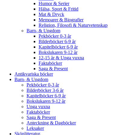
Humor & Serier
Hälsa, Sport & Fritid
Mat & Dryck
Memoarer & Biografier
Religion, Filosofi & Naturvetenskap
Barn- & Ungdom
Pekböcker 0-3 år
Bilderböcker 6-9 år
Kapitelböcker 6-9 år
Bokslukaren 9-12 år
12-15 år & Unga vuxna
Faktaböcker
Saga & Present
Antikvariska böcker
Barn- & Ungdom
Pekböcker 0-3 år
Bilderböcker 3-6 år
Kapitelböcker 6-9 år
Bokslukaren 9-12 år
Unga vuxna
Faktaböcker
Saga & Present
Anteckning & Dagböcker
Leksaker
Skönlitteratur.