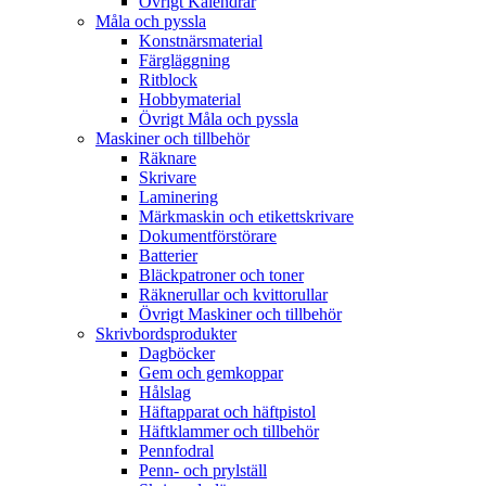
Övrigt Kalendrar
Måla och pyssla
Konstnärsmaterial
Färgläggning
Ritblock
Hobbymaterial
Övrigt Måla och pyssla
Maskiner och tillbehör
Räknare
Skrivare
Laminering
Märkmaskin och etikettskrivare
Dokumentförstörare
Batterier
Bläckpatroner och toner
Räknerullar och kvittorullar
Övrigt Maskiner och tillbehör
Skrivbordsprodukter
Dagböcker
Gem och gemkoppar
Hålslag
Häftapparat och häftpistol
Häftklammer och tillbehör
Pennfodral
Penn- och prylställ