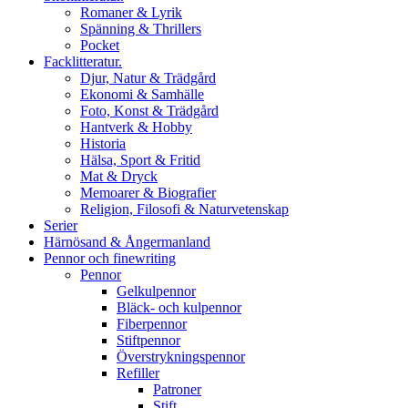
Romaner & Lyrik
Spänning & Thrillers
Pocket
Facklitteratur.
Djur, Natur & Trädgård
Ekonomi & Samhälle
Foto, Konst & Trädgård
Hantverk & Hobby
Historia
Hälsa, Sport & Fritid
Mat & Dryck
Memoarer & Biografier
Religion, Filosofi & Naturvetenskap
Serier
Härnösand & Ångermanland
Pennor och finewriting
Pennor
Gelkulpennor
Bläck- och kulpennor
Fiberpennor
Stiftpennor
Överstrykningspennor
Refiller
Patroner
Stift