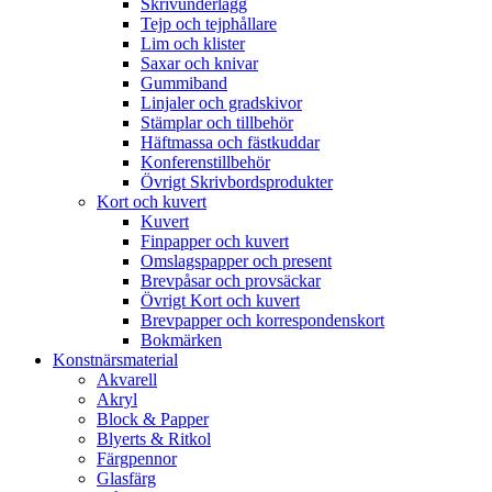
Skrivunderlägg
Tejp och tejphållare
Lim och klister
Saxar och knivar
Gummiband
Linjaler och gradskivor
Stämplar och tillbehör
Häftmassa och fästkuddar
Konferenstillbehör
Övrigt Skrivbordsprodukter
Kort och kuvert
Kuvert
Finpapper och kuvert
Omslagspapper och present
Brevpåsar och provsäckar
Övrigt Kort och kuvert
Brevpapper och korrespondenskort
Bokmärken
Konstnärsmaterial
Akvarell
Akryl
Block & Papper
Blyerts & Ritkol
Färgpennor
Glasfärg