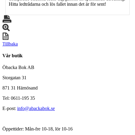
Hitta ledtrådarna och lös fallet innan det är för sent!
Tillbaka
Vår butik
Öbacka Bok AB
Storgatan 31
871 31 Härnösand
Tel: 0611-195 35
E-post:
info@abackabok.se
Öppettider: Mån-fre 10-18, lör 10-16