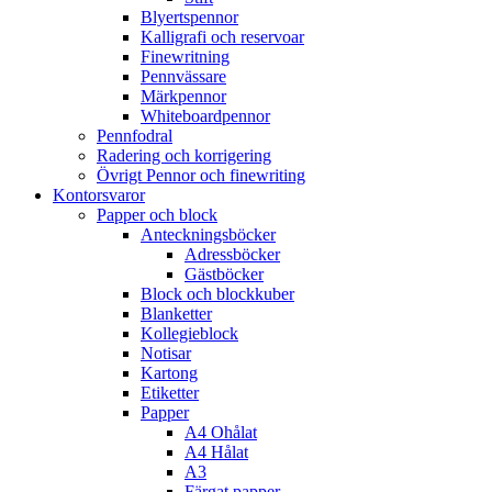
Blyertspennor
Kalligrafi och reservoar
Finewritning
Pennvässare
Märkpennor
Whiteboardpennor
Pennfodral
Radering och korrigering
Övrigt Pennor och finewriting
Kontorsvaror
Papper och block
Anteckningsböcker
Adressböcker
Gästböcker
Block och blockkuber
Blanketter
Kollegieblock
Notisar
Kartong
Etiketter
Papper
A4 Ohålat
A4 Hålat
A3
Färgat papper