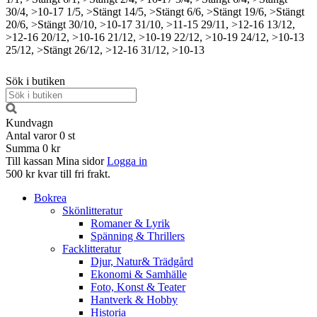
30/4, >10-17
1/5, >Stängt
14/5, >Stängt
6/6, >Stängt
19/6, >Stängt
20/6, >Stängt
30/10, >10-17
31/10, >11-15
29/11, >12-16
13/12,
>12-16
20/12, >10-16
21/12, >10-19
22/12, >10-19
24/12, >10-13
25/12, >Stängt
26/12, >12-16
31/12, >10-13
Sök i butiken
Kundvagn
Antal varor
0
st
Summa
0 kr
Till kassan
Mina sidor
Logga in
500 kr kvar till fri frakt.
Bokrea
Skönlitteratur
Romaner & Lyrik
Spänning & Thrillers
Facklitteratur
Djur, Natur& Trädgård
Ekonomi & Samhälle
Foto, Konst & Teater
Hantverk & Hobby
Historia