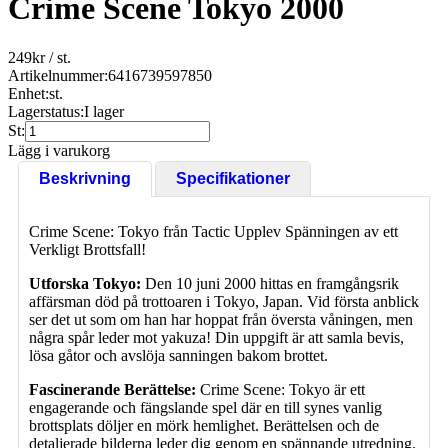
Crime Scene Tokyo 2000
249
kr
/ st.
Artikelnummer:
6416739597850
Enhet:
st.
Lagerstatus:
I lager
St:
Lägg i varukorg
Beskrivning
Specifikationer
Crime Scene: Tokyo från Tactic Upplev Spänningen av ett
Verkligt Brottsfall!
Utforska Tokyo:
Den 10 juni 2000 hittas en framgångsrik
affärsman död på trottoaren i Tokyo, Japan. Vid första anblick
ser det ut som om han har hoppat från översta våningen, men
några spår leder mot yakuza! Din uppgift är att samla bevis,
lösa gåtor och avslöja sanningen bakom brottet.
Fascinerande Berättelse:
Crime Scene: Tokyo är ett
engagerande och fängslande spel där en till synes vanlig
brottsplats döljer en mörk hemlighet. Berättelsen och de
detaljerade bilderna leder dig genom en spännande utredning.