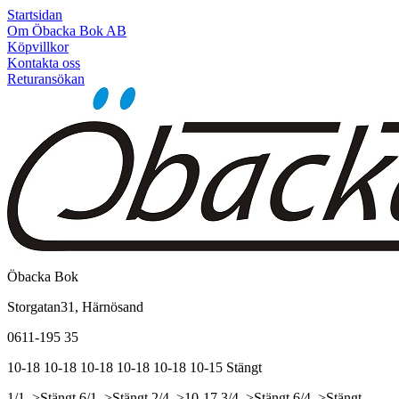
Startsidan
Om Öbacka Bok AB
Köpvillkor
Kontakta oss
Returansökan
Öbacka Bok
Storgatan31, Härnösand
0611-195 35
10-18
10-18
10-18
10-18
10-18
10-15
Stängt
1/1, >Stängt
6/1, >Stängt
2/4, >10-17
3/4, >Stängt
6/4, >Stängt