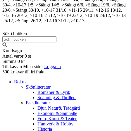
30/4, >10-17
1/5, >Stängt
14/5, >Stängt
6/6, >Stängt
19/6, >Stängt
20/6, >Stängt
30/10, >10-17
31/10, >11-15
29/11, >12-16
13/12,
>12-16
20/12, >10-16
21/12, >10-19
22/12, >10-19
24/12, >10-13
25/12, >Stängt
26/12, >12-16
31/12, >10-13
Sök i butiken
Kundvagn
Antal varor
0
st
Summa
0 kr
Till kassan
Mina sidor
Logga in
500 kr kvar till fri frakt.
Bokrea
Skönlitteratur
Romaner & Lyrik
Spänning & Thrillers
Facklitteratur
Djur, Natur& Trädgård
Ekonomi & Samhälle
Foto, Konst & Teater
Hantverk & Hobby
Historia