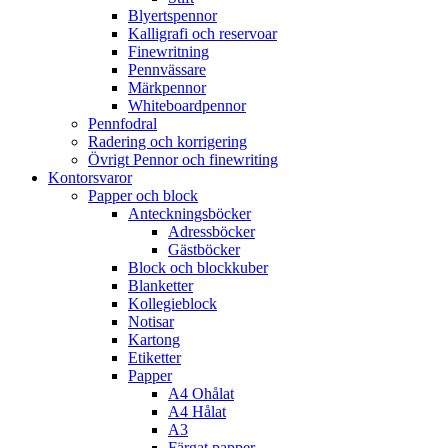
Blyertspennor
Kalligrafi och reservoar
Finewritning
Pennvässare
Märkpennor
Whiteboardpennor
Pennfodral
Radering och korrigering
Övrigt Pennor och finewriting
Kontorsvaror
Papper och block
Anteckningsböcker
Adressböcker
Gästböcker
Block och blockkuber
Blanketter
Kollegieblock
Notisar
Kartong
Etiketter
Papper
A4 Ohålat
A4 Hålat
A3
Färgat papper