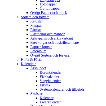
Fotopapper
Övrigt papper
Övrigt Papper och block
Sortera och förvara
Register
Mappar
Pärmar
Plastfickor och mappar
Arkivpärm och arkivkartong
Brevkorgar och tidskriftssamlare
Papperskorgar
Fotoalbum
Övrigt Sortera och förvara
Häfta & Fästa
Kalendrar
Årsbundet
Bordskalender
Fickkalender
Väggkalender
Filofax
Systemkalendrar och tillbehör
Skolstart
Kalender
Lärarkalender