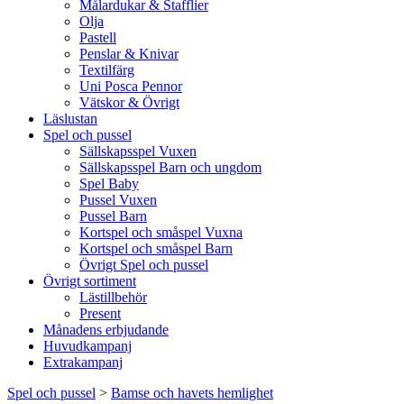
Målardukar & Stafflier
Olja
Pastell
Penslar & Knivar
Textilfärg
Uni Posca Pennor
Vätskor & Övrigt
Läslustan
Spel och pussel
Sällskapsspel Vuxen
Sällskapsspel Barn och ungdom
Spel Baby
Pussel Vuxen
Pussel Barn
Kortspel och småspel Vuxna
Kortspel och småspel Barn
Övrigt Spel och pussel
Övrigt sortiment
Lästillbehör
Present
Månadens erbjudande
Huvudkampanj
Extrakampanj
Spel och pussel
>
Bamse och havets hemlighet