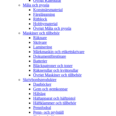
Övrigt Kalendrar
Måla och pyssla
Konstnärsmaterial
Färgläggning
Ritblock
Hobbymaterial
Övrigt Måla och pyssla
Maskiner och tillbehör
Räknare
Skrivare
Laminering
Märkmaskin och etikettskrivare
Dokumentförstörare
Batterier
Bläckpatroner och toner
Räknerullar och kvittorullar
Övrigt Maskiner och tillbehör
Skrivbordsprodukter
Dagböcker
Gem och gemkoppar
Hålslag
Häftapparat och häftpistol
Häftklammer och tillbehör
Pennfodral
Penn- och prylställ