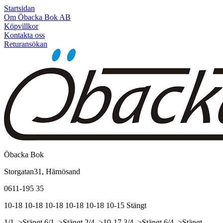
Startsidan
Om Öbacka Bok AB
Köpvillkor
Kontakta oss
Returansökan
Öbacka Bok
Storgatan31, Härnösand
0611-195 35
10-18
10-18
10-18
10-18
10-18
10-15
Stängt
1/1, >Stängt
6/1, >Stängt
2/4, >10-17
3/4, >Stängt
6/4, >Stängt