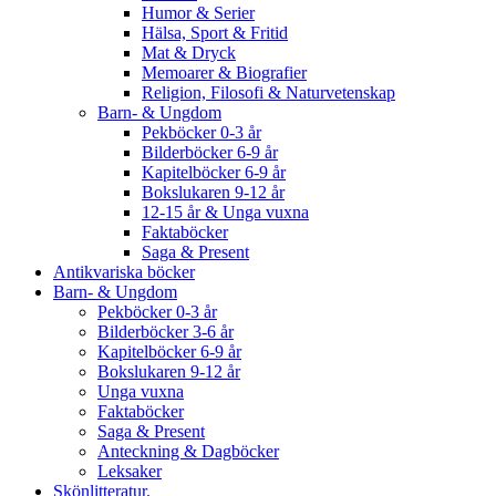
Humor & Serier
Hälsa, Sport & Fritid
Mat & Dryck
Memoarer & Biografier
Religion, Filosofi & Naturvetenskap
Barn- & Ungdom
Pekböcker 0-3 år
Bilderböcker 6-9 år
Kapitelböcker 6-9 år
Bokslukaren 9-12 år
12-15 år & Unga vuxna
Faktaböcker
Saga & Present
Antikvariska böcker
Barn- & Ungdom
Pekböcker 0-3 år
Bilderböcker 3-6 år
Kapitelböcker 6-9 år
Bokslukaren 9-12 år
Unga vuxna
Faktaböcker
Saga & Present
Anteckning & Dagböcker
Leksaker
Skönlitteratur.