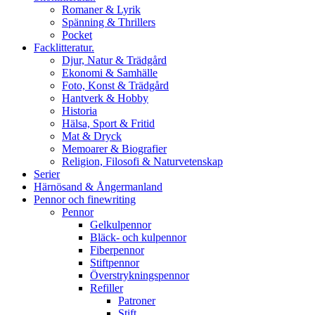
Romaner & Lyrik
Spänning & Thrillers
Pocket
Facklitteratur.
Djur, Natur & Trädgård
Ekonomi & Samhälle
Foto, Konst & Trädgård
Hantverk & Hobby
Historia
Hälsa, Sport & Fritid
Mat & Dryck
Memoarer & Biografier
Religion, Filosofi & Naturvetenskap
Serier
Härnösand & Ångermanland
Pennor och finewriting
Pennor
Gelkulpennor
Bläck- och kulpennor
Fiberpennor
Stiftpennor
Överstrykningspennor
Refiller
Patroner
Stift