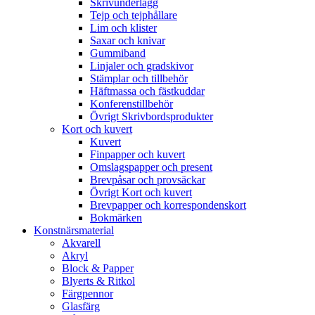
Skrivunderlägg
Tejp och tejphållare
Lim och klister
Saxar och knivar
Gummiband
Linjaler och gradskivor
Stämplar och tillbehör
Häftmassa och fästkuddar
Konferenstillbehör
Övrigt Skrivbordsprodukter
Kort och kuvert
Kuvert
Finpapper och kuvert
Omslagspapper och present
Brevpåsar och provsäckar
Övrigt Kort och kuvert
Brevpapper och korrespondenskort
Bokmärken
Konstnärsmaterial
Akvarell
Akryl
Block & Papper
Blyerts & Ritkol
Färgpennor
Glasfärg