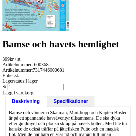
Bamse och havets hemlighet
399
kr
/ st.
Artikelnummer: 600368
Artikelnummer:
7317446003681
Enhet:
st.
Lagerstatus:
I lager
St:
Lägg i varukorg
Beskrivning
Specifikationer
Bamse och vännerna Skalman, Mini-hopp och Kapten Buster
är på ett spännande havsäventyr tillsammans. De ska dyka
efter guldmynt och plocka skräp på havets botten. Med lite tur
kanske de också träffar på jättefisken Putte och en magisk
fiol. Men de har bara en viss tid och mängd luft innan