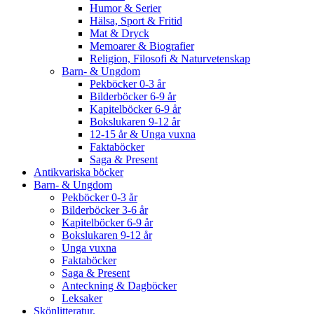
Humor & Serier
Hälsa, Sport & Fritid
Mat & Dryck
Memoarer & Biografier
Religion, Filosofi & Naturvetenskap
Barn- & Ungdom
Pekböcker 0-3 år
Bilderböcker 6-9 år
Kapitelböcker 6-9 år
Bokslukaren 9-12 år
12-15 år & Unga vuxna
Faktaböcker
Saga & Present
Antikvariska böcker
Barn- & Ungdom
Pekböcker 0-3 år
Bilderböcker 3-6 år
Kapitelböcker 6-9 år
Bokslukaren 9-12 år
Unga vuxna
Faktaböcker
Saga & Present
Anteckning & Dagböcker
Leksaker
Skönlitteratur.