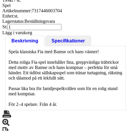
199
kr
/ st.
Spel
Artikelnummer:
7317446003704
Enhet:
st.
Lagerstatus:
Beställningsvara
St:
Lägg i varukorg
Beskrivning
Specifikationer
Spela klassiska Fia med Bamse och hans vänner!
Detta roliga Fia-spel innehåller fina, greppvänliga träbrickor
med motiv av Bamse och hans kompisar – perfekta för små
händer. Ett tidlöst sällskapsspel som tränar turtagning, räkning
och tålamod på ett lekfullt sätt.
Passar lika bra för familjespelkvällen som för en rolig stund
med kompisar.
För 2–4 spelare. Från 4 år.