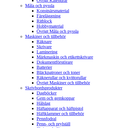
Övrigt Kalendrar
Måla och pyssla
Konstnärsmaterial
Färgläggning
Ritblock
Hobbymaterial
Övrigt Måla och pyssla
Maskiner och tillbehör
Räknare
Skrivare
Laminering
Märkmaskin och etikettskrivare
Dokumentförstörare
Batterier
Bläckpatroner och toner
Räknerullar och kvittorullar
Övrigt Maskiner och tillbehör
Skrivbordsprodukter
Dagböcker
Gem och gemkoppar
Hålslag
Häftapparat och häftpistol
Häftklammer och tillbehör
Pennfodral
Penn- och prylställ