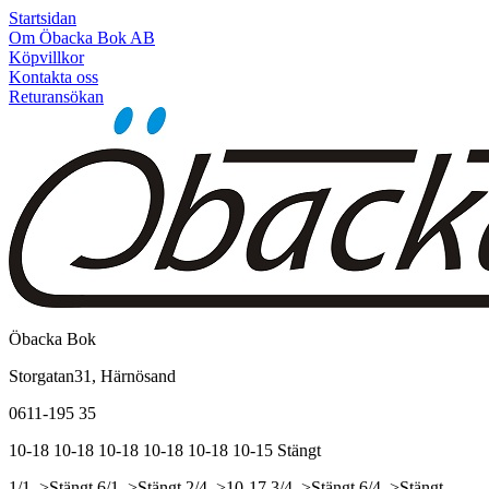
Startsidan
Om Öbacka Bok AB
Köpvillkor
Kontakta oss
Returansökan
Öbacka Bok
Storgatan31, Härnösand
0611-195 35
10-18
10-18
10-18
10-18
10-18
10-15
Stängt
1/1, >Stängt
6/1, >Stängt
2/4, >10-17
3/4, >Stängt
6/4, >Stängt