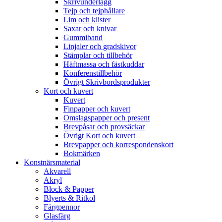
Skrivunderlägg
Tejp och tejphållare
Lim och klister
Saxar och knivar
Gummiband
Linjaler och gradskivor
Stämplar och tillbehör
Häftmassa och fästkuddar
Konferenstillbehör
Övrigt Skrivbordsprodukter
Kort och kuvert
Kuvert
Finpapper och kuvert
Omslagspapper och present
Brevpåsar och provsäckar
Övrigt Kort och kuvert
Brevpapper och korrespondenskort
Bokmärken
Konstnärsmaterial
Akvarell
Akryl
Block & Papper
Blyerts & Ritkol
Färgpennor
Glasfärg