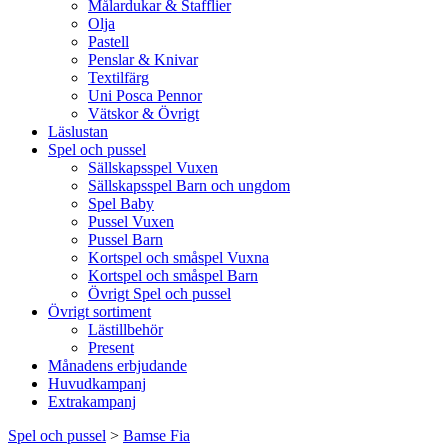
Målardukar & Stafflier
Olja
Pastell
Penslar & Knivar
Textilfärg
Uni Posca Pennor
Vätskor & Övrigt
Läslustan
Spel och pussel
Sällskapsspel Vuxen
Sällskapsspel Barn och ungdom
Spel Baby
Pussel Vuxen
Pussel Barn
Kortspel och småspel Vuxna
Kortspel och småspel Barn
Övrigt Spel och pussel
Övrigt sortiment
Lästillbehör
Present
Månadens erbjudande
Huvudkampanj
Extrakampanj
Spel och pussel
>
Bamse Fia