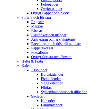
Fotopapper
Övrigt papper
Övrigt Papper och block
Sortera och förvara
Register
Mappar
Pärmar
Plastfickor och mappar
Arkivpärm och arkivkartong
Brevkorgar och tidskriftssamlare
Papperskorgar
Fotoalbum
Övrigt Sortera och förvara
Häfta & Fästa
Kalendrar
Årsbundet
Bordskalender
Fickkalender
Väggkalender
Filofax
Systemkalendrar och tillbehör
Skolstart
Kalender
Lärarkalender