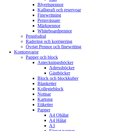
Blyertspennor
Kalligrafi och reservoar
Finewritning
Pennvässare
Märkpennor
Whiteboardpennor
Pennfodral
Radering och korrigering
Övrigt Pennor och finewriting
Kontorsvaror
Papper och block
Anteckningsböcker
Adressböcker
Gästböcker
Block och blockkuber
Blanketter
Kollegieblock
Notisar
Kartong
Etiketter
Papper
A4 Ohålat
A4 Hålat
A3
Färgat papper