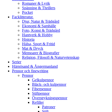
Romaner & Lyrik
Spänning & Thrillers
Pocket
Facklitteratur.
Djur, Natur & Trädgård
Ekonomi & Samhälle
Foto, Konst & Trädgård
Hantverk & Hobby
Historia
Hälsa, Sport & Fritid
Mat & Dryck
Memoarer & Biografier
Religion, Filosofi & Naturvetenskap
Serier
Härnösand & Ångermanland
Pennor och finewriting
Pennor
Gelkulpennor
Bläck- och kulpennor
Fiberpennor
Stiftpennor
Överstrykningspennor
Refiller
Patroner
Stift