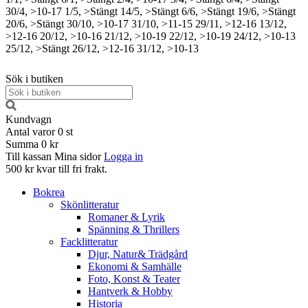
30/4, >10-17
1/5, >Stängt
14/5, >Stängt
6/6, >Stängt
19/6, >Stängt
20/6, >Stängt
30/10, >10-17
31/10, >11-15
29/11, >12-16
13/12,
>12-16
20/12, >10-16
21/12, >10-19
22/12, >10-19
24/12, >10-13
25/12, >Stängt
26/12, >12-16
31/12, >10-13
Sök i butiken
Kundvagn
Antal varor
0
st
Summa
0 kr
Till kassan
Mina sidor
Logga in
500 kr kvar till fri frakt.
Bokrea
Skönlitteratur
Romaner & Lyrik
Spänning & Thrillers
Facklitteratur
Djur, Natur& Trädgård
Ekonomi & Samhälle
Foto, Konst & Teater
Hantverk & Hobby
Historia