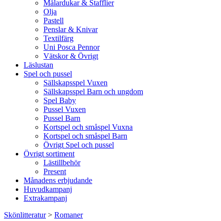
Målardukar & Stafflier
Olja
Pastell
Penslar & Knivar
Textilfärg
Uni Posca Pennor
Vätskor & Övrigt
Läslustan
Spel och pussel
Sällskapsspel Vuxen
Sällskapsspel Barn och ungdom
Spel Baby
Pussel Vuxen
Pussel Barn
Kortspel och småspel Vuxna
Kortspel och småspel Barn
Övrigt Spel och pussel
Övrigt sortiment
Lästillbehör
Present
Månadens erbjudande
Huvudkampanj
Extrakampanj
Skönlitteratur
>
Romaner