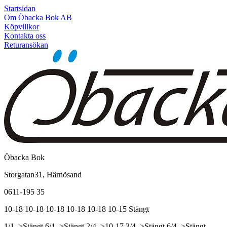
Startsidan
Om Öbacka Bok AB
Köpvillkor
Kontakta oss
Returansökan
Öbacka Bok
Storgatan31, Härnösand
0611-195 35
10-18
10-18
10-18
10-18
10-18
10-15
Stängt
1/1, >Stängt
6/1, >Stängt
2/4, >10-17
3/4, >Stängt
6/4, >Stängt