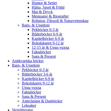
Humor & Serier
Hälsa, Sport & Fritid
Mat & Dryck
Memoarer & Biografier
Religion, Filosofi & Naturvetenskap
Barn- & Ungdom
Pekböcker 0-3 år
Bilderböcker 6-9 år
Kapitelböcker 6-9 år
Bokslukaren 9-12 år
12-15 år & Unga vuxna
Faktaböcker
Saga & Present
Antikvariska böcker
Barn- & Ungdom
Pekböcker 0-3 år
Bilderböcker 3-6 år
Kapitelböcker 6-9 år
Bokslukaren 9-12 år
Unga vuxna
Faktaböcker
Saga & Present
Anteckning & Dagböcker
Leksaker
Skönlitteratur.