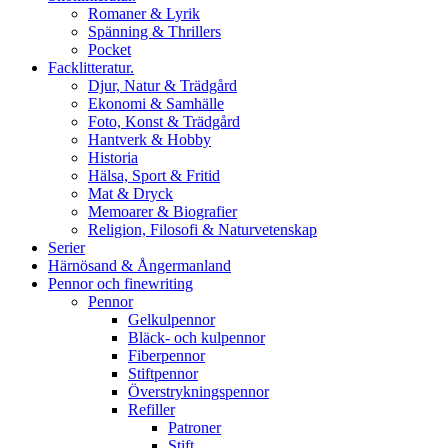
Romaner & Lyrik
Spänning & Thrillers
Pocket
Facklitteratur.
Djur, Natur & Trädgård
Ekonomi & Samhälle
Foto, Konst & Trädgård
Hantverk & Hobby
Historia
Hälsa, Sport & Fritid
Mat & Dryck
Memoarer & Biografier
Religion, Filosofi & Naturvetenskap
Serier
Härnösand & Ångermanland
Pennor och finewriting
Pennor
Gelkulpennor
Bläck- och kulpennor
Fiberpennor
Stiftpennor
Överstrykningspennor
Refiller
Patroner
Stift