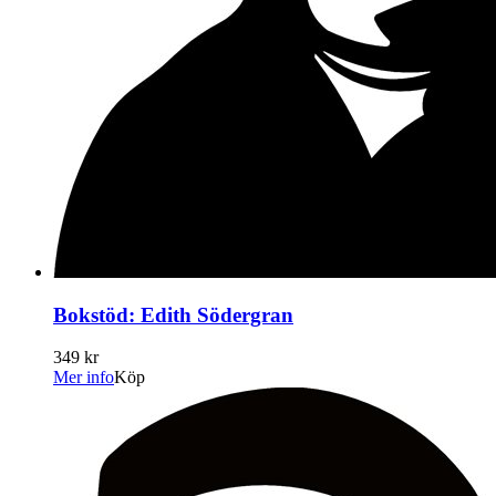
Bokstöd: Edith Södergran
349 kr
Mer info
Köp