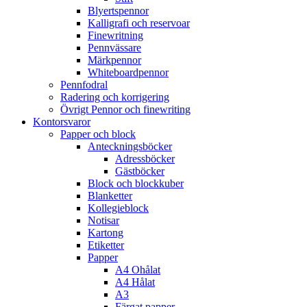
Blyertspennor
Kalligrafi och reservoar
Finewritning
Pennvässare
Märkpennor
Whiteboardpennor
Pennfodral
Radering och korrigering
Övrigt Pennor och finewriting
Kontorsvaror
Papper och block
Anteckningsböcker
Adressböcker
Gästböcker
Block och blockkuber
Blanketter
Kollegieblock
Notisar
Kartong
Etiketter
Papper
A4 Ohålat
A4 Hålat
A3
Färgat papper