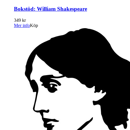
Bokstöd: William Shakespeare
349 kr
Mer info
Köp