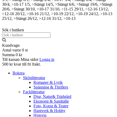
30/4, >10-17
1/5, >Stängt
14/5, >Stängt
6/6, >Stängt
19/6, >Stängt
20/6, >Stängt
30/10, >10-17
31/10, >11-15
29/11, >12-16
13/12,
>12-16
20/12, >10-16
21/12, >10-19
22/12, >10-19
24/12, >10-13
25/12, >Stängt
26/12, >12-16
31/12, >10-13
Sök i butiken
Kundvagn
Antal varor
0
st
Summa
0 kr
Till kassan
Mina sidor
Logga in
500 kr kvar till fri frakt.
Bokrea
Skönlitteratur
Romaner & Lyrik
Spänning & Thrillers
Facklitteratur
Djur, Natur& Trädgård
Ekonomi & Samhälle
Foto, Konst & Teater
Hantverk & Hobby
Historia