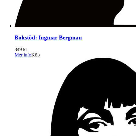
Bokstöd: Ingmar Bergman
349 kr
Mer info
Köp