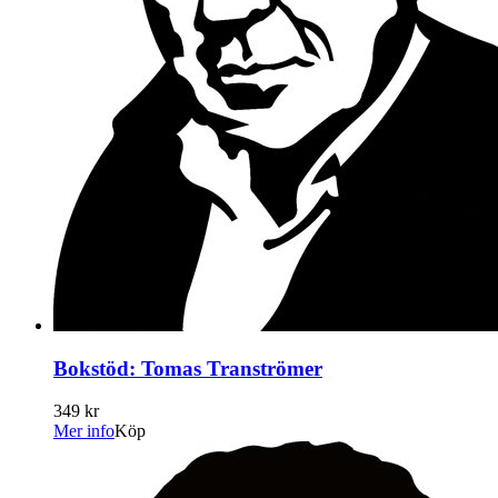
Bokstöd: Tomas Tranströmer
349 kr
Mer info
Köp