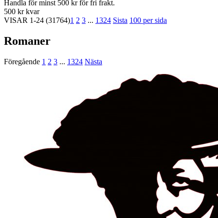
Handla för minst 500 kr för fri frakt.
500 kr kvar
VISAR
1-24
(31764)
1
2
3
...
1324
Sista
100 per sida
Romaner
Föregående
1
2
3
...
1324
Nästa