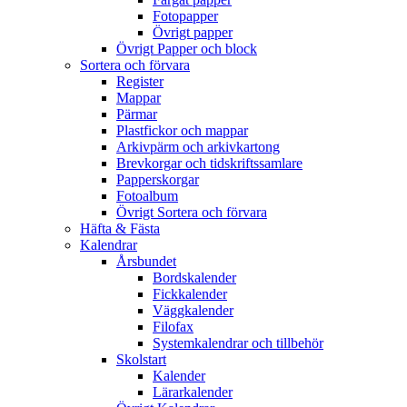
Fotopapper
Övrigt papper
Övrigt Papper och block
Sortera och förvara
Register
Mappar
Pärmar
Plastfickor och mappar
Arkivpärm och arkivkartong
Brevkorgar och tidskriftssamlare
Papperskorgar
Fotoalbum
Övrigt Sortera och förvara
Häfta & Fästa
Kalendrar
Årsbundet
Bordskalender
Fickkalender
Väggkalender
Filofax
Systemkalendrar och tillbehör
Skolstart
Kalender
Lärarkalender