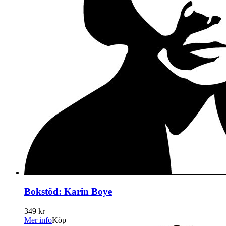
Bokstöd: Karin Boye
349 kr
Mer info
Köp