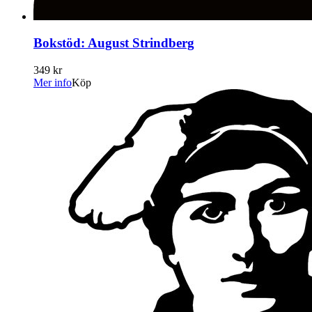
Bokstöd: August Strindberg
349 kr
Mer info
Köp