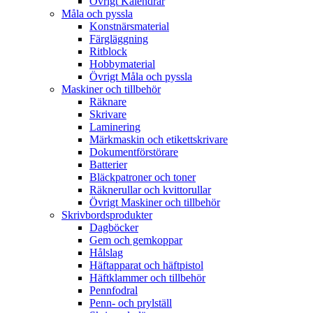
Övrigt Kalendrar
Måla och pyssla
Konstnärsmaterial
Färgläggning
Ritblock
Hobbymaterial
Övrigt Måla och pyssla
Maskiner och tillbehör
Räknare
Skrivare
Laminering
Märkmaskin och etikettskrivare
Dokumentförstörare
Batterier
Bläckpatroner och toner
Räknerullar och kvittorullar
Övrigt Maskiner och tillbehör
Skrivbordsprodukter
Dagböcker
Gem och gemkoppar
Hålslag
Häftapparat och häftpistol
Häftklammer och tillbehör
Pennfodral
Penn- och prylställ