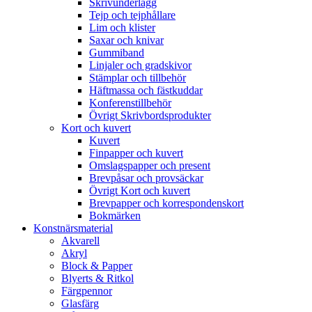
Skrivunderlägg
Tejp och tejphållare
Lim och klister
Saxar och knivar
Gummiband
Linjaler och gradskivor
Stämplar och tillbehör
Häftmassa och fästkuddar
Konferenstillbehör
Övrigt Skrivbordsprodukter
Kort och kuvert
Kuvert
Finpapper och kuvert
Omslagspapper och present
Brevpåsar och provsäckar
Övrigt Kort och kuvert
Brevpapper och korrespondenskort
Bokmärken
Konstnärsmaterial
Akvarell
Akryl
Block & Papper
Blyerts & Ritkol
Färgpennor
Glasfärg