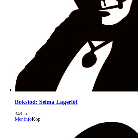
Bokstöd: Selma Lagerlöf
349 kr
Mer info
Köp