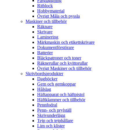
Färgläggning
Ritblock
Hobbymaterial
Övrigt Måla och pyssla
Maskiner och tillbehör
Räknare
Skrivare
Laminering
Märkmaskin och etikettskrivare
Dokumentförstörare
Batterier
Bläckpatroner och toner
Räknerullar och kvittorullar
Övrigt Maskiner och tillbehör
Skrivbordsprodukter
Dagböcker
Gem och gemkoppar
Hålslag
Häftapparat och häftpistol
Häftklammer och tillbehör
Pennfodral
Penn- och prylställ
Skrivunderlägg
Tejp och tejphållare
Lim och klister