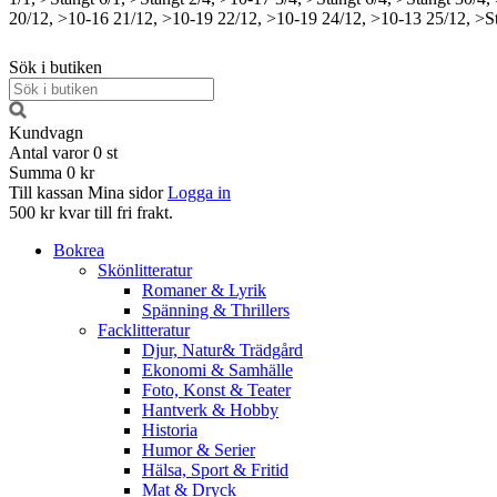
20/12, >10-16
21/12, >10-19
22/12, >10-19
24/12, >10-13
25/12, >S
Sök i butiken
Kundvagn
Antal varor
0
st
Summa
0 kr
Till kassan
Mina sidor
Logga in
500 kr kvar till fri frakt.
Bokrea
Skönlitteratur
Romaner & Lyrik
Spänning & Thrillers
Facklitteratur
Djur, Natur& Trädgård
Ekonomi & Samhälle
Foto, Konst & Teater
Hantverk & Hobby
Historia
Humor & Serier
Hälsa, Sport & Fritid
Mat & Dryck