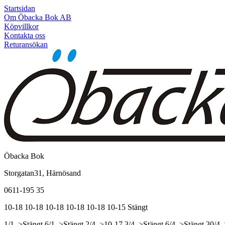
Startsidan
Om Öbacka Bok AB
Köpvillkor
Kontakta oss
Returansökan
Öbacka Bok
Storgatan31, Härnösand
0611-195 35
10-18
10-18
10-18
10-18
10-18
10-15
Stängt
1/1, >Stängt
6/1, >Stängt
2/4, >10-17
3/4, >Stängt
6/4, >Stängt
30/4,