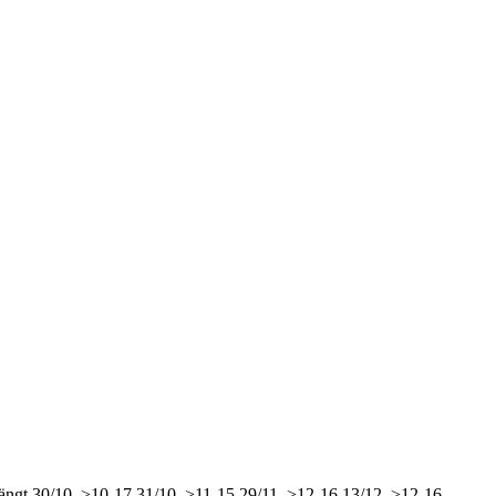
ängt
30/10, >10-17
31/10, >11-15
29/11, >12-16
13/12, >12-16