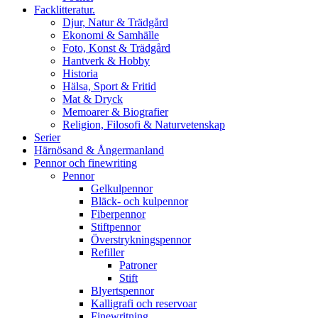
Facklitteratur.
Djur, Natur & Trädgård
Ekonomi & Samhälle
Foto, Konst & Trädgård
Hantverk & Hobby
Historia
Hälsa, Sport & Fritid
Mat & Dryck
Memoarer & Biografier
Religion, Filosofi & Naturvetenskap
Serier
Härnösand & Ångermanland
Pennor och finewriting
Pennor
Gelkulpennor
Bläck- och kulpennor
Fiberpennor
Stiftpennor
Överstrykningspennor
Refiller
Patroner
Stift
Blyertspennor
Kalligrafi och reservoar
Finewritning