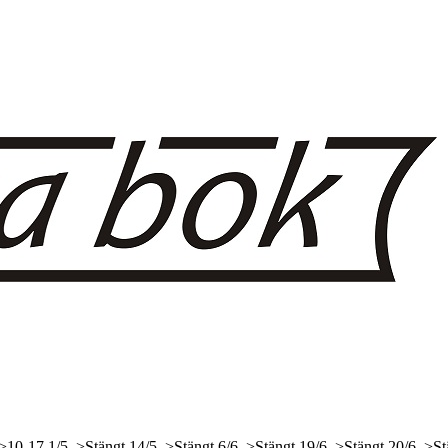
 >10-17
1/5, >Stängt
14/5, >Stängt
6/6, >Stängt
19/6, >Stängt
20/6, >St