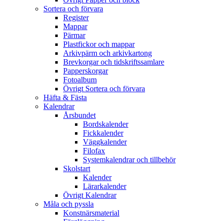
Sortera och förvara
Register
Mappar
Pärmar
Plastfickor och mappar
Arkivpärm och arkivkartong
Brevkorgar och tidskriftssamlare
Papperskorgar
Fotoalbum
Övrigt Sortera och förvara
Häfta & Fästa
Kalendrar
Årsbundet
Bordskalender
Fickkalender
Väggkalender
Filofax
Systemkalendrar och tillbehör
Skolstart
Kalender
Lärarkalender
Övrigt Kalendrar
Måla och pyssla
Konstnärsmaterial