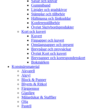
Saxar och knivar
Gummiband
Linjaler och gradskivor
Stämplar och tillbehör
Häftmassa och fästkuddar
Konferenstillbehör
Övrigt Skrivbordsprodukter
Kort och kuvert
Kuvert
Finpapper och kuvert
Omslagspapper och present
Brevpåsar och provsäckar
Övrigt Kort och kuvert
Brevpapper och korrespondenskort
Bokmärken
Konstnärsmaterial
Akvarell
Akryl
Block & Papper
Blyerts & Ritkol
Färgpennor
Glasfärg
Målardukar & Stafflier
Olja
Pastell