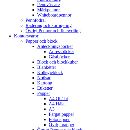
Pennvässare
Märkpennor
Whiteboardpennor
Pennfodral
Radering och korrigering
Övrigt Pennor och finewriting
Kontorsvaror
Papper och block
Anteckningsböcker
Adressböcker
Gästböcker
Block och blockkuber
Blanketter
Kollegieblock
Notisar
Kartong
Etiketter
Papper
A4 Ohålat
A4 Hålat
A3
Färgat papper
Fotopapper
Övrigt papper
Övrigt Papper och block