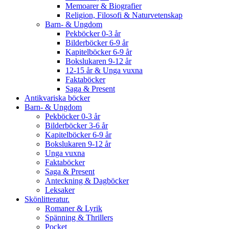
Memoarer & Biografier
Religion, Filosofi & Naturvetenskap
Barn- & Ungdom
Pekböcker 0-3 år
Bilderböcker 6-9 år
Kapitelböcker 6-9 år
Bokslukaren 9-12 år
12-15 år & Unga vuxna
Faktaböcker
Saga & Present
Antikvariska böcker
Barn- & Ungdom
Pekböcker 0-3 år
Bilderböcker 3-6 år
Kapitelböcker 6-9 år
Bokslukaren 9-12 år
Unga vuxna
Faktaböcker
Saga & Present
Anteckning & Dagböcker
Leksaker
Skönlitteratur.
Romaner & Lyrik
Spänning & Thrillers
Pocket